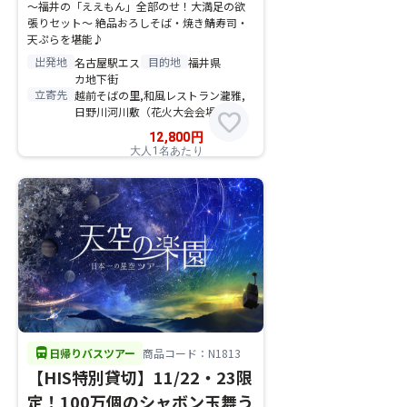
〜福井の「ええもん」全部のせ！大満足の欲
張りセット〜 絶品おろしそば・焼き鯖寿司・
天ぷらを堪能♪
出発地
目的地
名古屋駅エス
福井県
カ地下街
立寄先
越前そばの里,和風レストラン瀧雅,
日野川河川敷（花火大会会場）
favorite
12,800
円
大人1名あたり
directions_bus
日帰りバスツアー
商品コード：N1813
【HIS特別貸切】11/22・23限
定！100万個のシャボン玉舞う