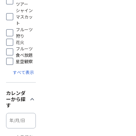
ツアー
シャイン
マスカッ
ト
フルーツ
狩り
花火
フルーツ
食べ放題
星空観察
すべて表示
カレンダ
expand_more
ーから探
す