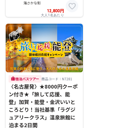
海さかな街
favorite
12,800
円
大人1名あたり
trip
宿泊バスツアー
商品コード：N7281
〈名古屋発〉★8000円クーポ
ン付き★「旅して応援、能
登」加賀・能登・金沢いいと
ころどり！当社基準「ラグジ
ュアリークラス」温泉旅館に
泊まる2日間