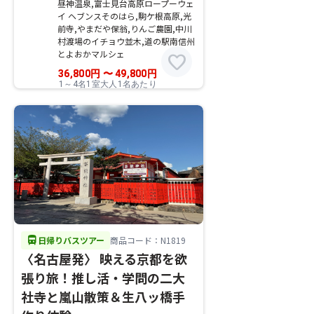
昼神温泉,富士見台高原ロープーウェ
イ ヘブンスそのはら,駒ケ根高原,光
前寺,やまだや保翁,りんご農園,中川
村渡場のイチョウ並木,道の駅南信州
とよおかマルシェ
favorite
36,800
円
〜
49,800
円
1～4名1室大人1名あたり
directions_bus
日帰りバスツアー
商品コード：N1819
〈名古屋発〉 映える京都を欲
張り旅！推し活・学問の二大
社寺と嵐山散策＆生八ッ橋手