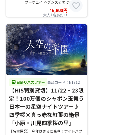
プーウェイ ヘブンスそのはら
favorite
16,800
円
大人1名あたり
directions_bus
日帰りバスツアー
商品コード：N1812
【HIS特別貸切】11/22・23限
定！100万個のシャボン玉舞う
日本一の星空ナイトツアー♪
四季桜×真っ赤な紅葉の絶景
「小原・川見四季桜の里」
【名古屋発】 今年はさらに豪華！ナイトバブ