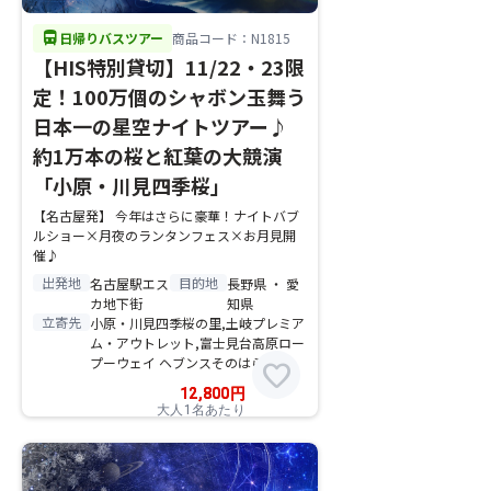
directions_bus
日帰りバスツアー
商品コード：N1815
【HIS特別貸切】11/22・23限
定！100万個のシャボン玉舞う
日本一の星空ナイトツアー♪
約1万本の桜と紅葉の大競演
「小原・川見四季桜」
【名古屋発】 今年はさらに豪華！ナイトバブ
ルショー×月夜のランタンフェス×お月見開
催♪
出発地
目的地
名古屋駅エス
長野県 ・ 愛
カ地下街
知県
立寄先
小原・川見四季桜の里,土岐プレミア
ム・アウトレット,富士見台高原ロー
プーウェイ ヘブンスそのはら
favorite
12,800
円
大人1名あたり