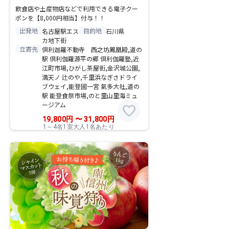
飲食店や土産物店などで利用できる電子クー
ポンを【8,000円相当】付与！！
出発地
目的地
名古屋駅エス
石川県
カ地下街
立寄先
倶利迦羅不動寺 西之坊鳳凰殿,道の
駅 倶利伽羅源平の郷 倶利伽羅塾,近
江町市場,ひがし茶屋街,金沢城公園,
満天ノ 辻のや,千里浜なぎさドライ
ブウェイ,能登國一宮 氣多大社,道の
駅 能登食祭市場,のと里山里海ミュ
ージアム
favorite
19,800
円
〜
31,800
円
1～4名1室大人1名あたり