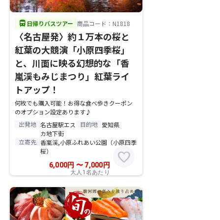
directions_bus
日帰りバスツアー
商品コード：N1818
〈名古屋発〉約１万本の桜と
紅葉の大競演「小原四季桜」
と、川面に映る幻想的な「香
嵐渓もみじまつり」紅葉ライ
トアップ！
何枚でも購入可能！お得な食べ歩きクーポン
のオプション設定あります♪
出発地
目的地
名古屋駅エス
愛知県
カ地下街
立寄先
香嵐渓,小原ふれあい公園（小原四季
桜）
favorite
6,000
円
〜
7,000
円
大人1名あたり