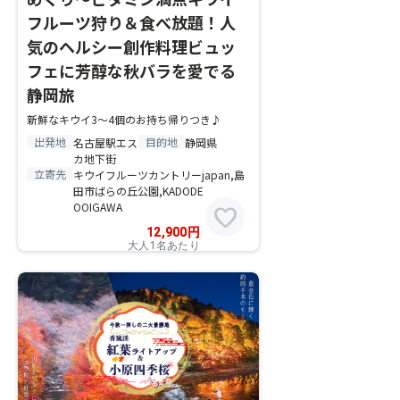
フルーツ狩り＆食べ放題！人
気のヘルシー創作料理ビュッ
フェに芳醇な秋バラを愛でる
静岡旅
新鮮なキウイ3～4個のお持ち帰りつき♪
出発地
目的地
名古屋駅エス
静岡県
カ地下街
立寄先
キウイフルーツカントリーjapan,島
田市ばらの丘公園,KADODE
OOIGAWA
favorite
12,900
円
大人1名あたり