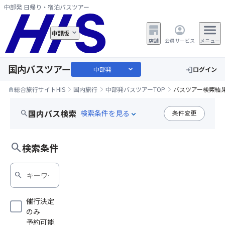
中部発 日帰り・宿泊バスツアー
中部版
店舗
会員サービス
メニュー
国内バスツアー
expand_more
中部発
ログイン
login
総合旅行サイトHIS
国内旅行
中部発バスツアーTOP
バスツアー検索結
home
国内バス検索
search
条件変更
expand_more
search
検索条件
search
催行決定
のみ
予約可能