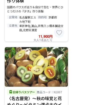
作り体験
話題のパワスポ巡り＆自分で包む・世界にひ
とつだけの『夕子』作り体験
出発地
目的地
名古屋駅エス
京都府
カ地下街
立寄先
車折神社,嵐山,井筒八ッ橋本舗追分
店,北野天満宮
favorite
11,900
円
大人1名あたり
directions_bus
日帰りバスツアー
商品コード：N1807
〈名古屋発〉～秋の味覚と花
めぐり～ビタミン満点キウイ