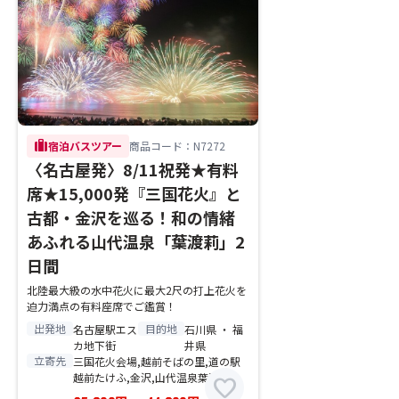
trip
宿泊バスツアー
商品コード：N7272
〈名古屋発〉8/11祝発★有料
席★15,000発『三国花火』と
古都・金沢を巡る！和の情緒
あふれる山代温泉「葉渡莉」2
日間
北陸最大級の水中花火に最大2尺の打上花火を
迫力満点の有料座席でご鑑賞！
出発地
目的地
名古屋駅エス
石川県 ・ 福
カ地下街
井県
立寄先
三国花火会場,越前そばの里,道の駅
越前たけふ,金沢,山代温泉葉渡莉
favorite