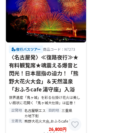
nights_stay
夜行バスツアー
商品コード：N7273
〈名古屋発〉≪復路夜行≫★
有料観覧席★魂震える爆音と
閃光！日本屈指の迫力！「熊
野大花火大会」＆天然温泉
「おふろcafe 湯守座」入浴
世界遺産「鬼ヶ城」を彩る仕掛け花火は美し
い扇状に花開く「鬼ヶ城大仕掛」は圧巻！
出発地
目的地
名古屋駅エス
三重県
カ地下街
立寄先
熊野大花火大会,おふろcafe 湯守座
favorite
26,800
円