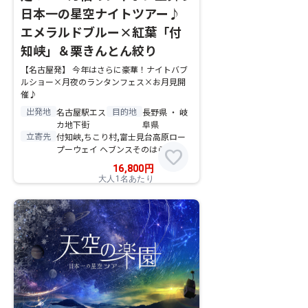
日本一の星空ナイトツアー♪
エメラルドブルー×紅葉「付
知峡」＆栗きんとん絞り
【名古屋発】 今年はさらに豪華！ナイトバブ
ルショー×月夜のランタンフェス×お月見開
催♪
出発地
目的地
名古屋駅エス
長野県 ・ 岐
カ地下街
阜県
立寄先
付知峡,ちこり村,富士見台高原ロー
プーウェイ ヘブンスそのはら
favorite
16,800
円
大人1名あたり