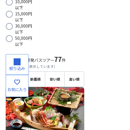
10,000円
以下
15,000円
以下
30,000円
以下
50,000円
以下
77
検索結果
中部発バスツアー
件
（
1～20
件目を表示しています）
絞り込み
おすす
新着順
安い順
高い順
favorite
め順
お気に入り