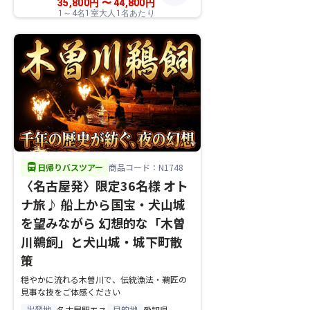
35,800
円
〜
44,800
円
1～4名1室大人1名あたり
directions_bus
日帰りバスツアー
商品コード：N1748
〈名古屋発〉限定36名様 オト
ナ旅♪ 船上から国宝・犬山城
を望みながら 幻想的な「木曽
川鵜飼」と犬山城・城下町散
策
穏やかに流れる木曽川で、伝統漁法・鵜匠の
見事な技をご体感ください
出発地
目的地
名古屋駅エス
愛知県