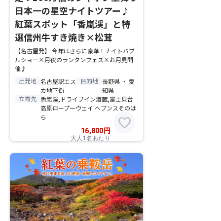
日本一の星空ナイトツアー♪
紅葉スポット「香嵐渓」と特
選信州牛すき焼き×松茸
【名古屋発】 今年はさらに豪華！ナイトバブ
ルショー×月夜のランタンフェス×お月見開
催♪
出発地
目的地
名古屋駅エス
長野県 ・ 愛
カ地下街
知県
立寄先
香嵐渓,ドライブイン酒蔵,富士見台
高原ロープーウェイ ヘブンスそのは
ら
favorite
16,800
円
大人1名あたり