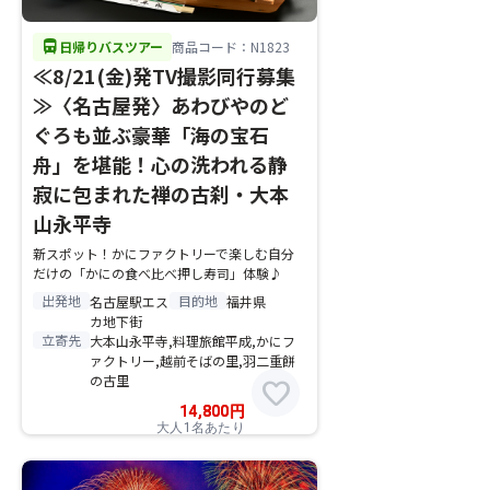
directions_bus
日帰りバスツアー
商品コード：N1823
≪8/21(金)発TV撮影同行募集
≫〈名古屋発〉あわびやのど
ぐろも並ぶ豪華「海の宝石
舟」を堪能！心の洗われる静
寂に包まれた禅の古刹・大本
山永平寺
新スポット！かにファクトリーで楽しむ自分
だけの「かにの食べ比べ押し寿司」体験♪
出発地
目的地
名古屋駅エス
福井県
カ地下街
立寄先
大本山永平寺,料理旅館平成,かにフ
ァクトリー,越前そばの里,羽二重餅
の古里
favorite
14,800
円
大人1名あたり