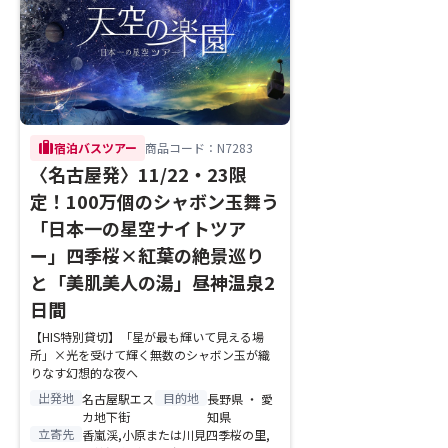
trip
宿泊バスツアー
商品コード：N7283
〈名古屋発〉11/22・23限
定！100万個のシャボン玉舞う
「日本一の星空ナイトツア
ー」四季桜×紅葉の絶景巡り
と「美肌美人の湯」昼神温泉2
日間
【HIS特別貸切】「星が最も輝いて見える場
所」×光を受けて輝く無数のシャボン玉が織
りなす幻想的な夜へ
出発地
目的地
名古屋駅エス
長野県 ・ 愛
カ地下街
知県
立寄先
香嵐渓,小原または川見四季桜の里,