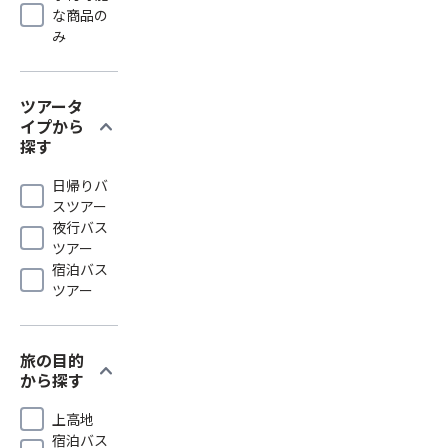
な商品の
み
ツアータ
expand_more
イプから
探す
日帰りバ
スツアー
夜行バス
ツアー
宿泊バス
ツアー
旅の目的
expand_more
から探す
上高地
宿泊バス