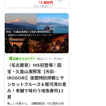
11,800
円
大人1名あたり
directions_bus
日帰りバスツアー
商品コード：N1803
〈名古屋発〉HIS初登場！国
宝・久能山東照宮【光彩-
IRODORI】夜間特別拝観とサ
ンセットクルーズ＆駿河湾の恵
み！老舗で味わう地魚寿司12
貫
美しい夕景から、【期間限定】の幻想的な夜