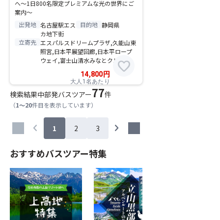
へ〜1日800名限定プレミアムな光の世界にご
案内〜
出発地
目的地
名古屋駅エス
静岡県
カ地下街
立寄先
エスパルスドリームプラザ,久能山東
照宮,日本平展望回廊,日本平ロープ
ウェイ,富士山清水みなとクルーズ
favorite
14,800
円
大人1名あたり
77
検索結果
中部発バスツアー
件
（
1～20
件目を表示しています）
chevron_left
chevron_right
1
2
3
おすすめバスツアー特集