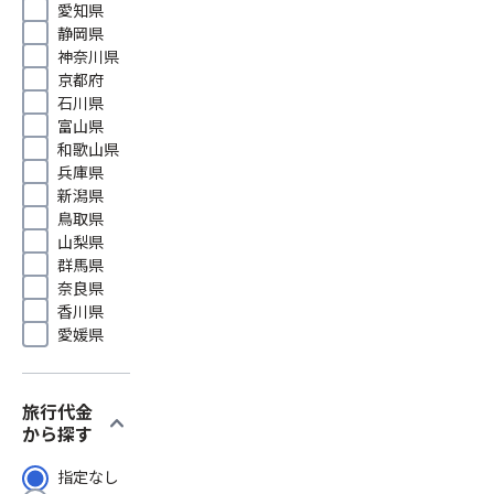
愛知県
静岡県
神奈川県
京都府
石川県
富山県
和歌山県
兵庫県
新潟県
鳥取県
山梨県
群馬県
奈良県
香川県
愛媛県
旅行代金
expand_more
から探す
指定なし