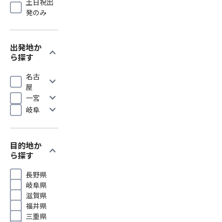
土日祝出
発のみ
出発地か
expand_more
ら探す
名古
expand_more
屋
expand_more
一宮
expand_more
岐阜
目的地か
expand_more
ら探す
長野県
岐阜県
滋賀県
福井県
三重県