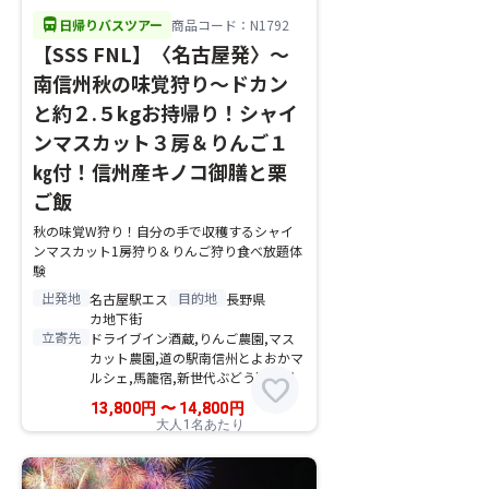
directions_bus
日帰りバスツアー
商品コード：N1792
【SSS FNL】〈名古屋発〉～
南信州秋の味覚狩り～ドカン
と約２.５kgお持帰り！シャイ
ンマスカット３房＆りんご１
㎏付！信州産キノコ御膳と栗
ご飯
秋の味覚W狩り！自分の手で収穫するシャイ
ンマスカット1房狩り＆りんご狩り食べ放題体
験
出発地
目的地
名古屋駅エス
長野県
カ地下街
立寄先
ドライブイン酒蔵,りんご農園,マス
カット農園,道の駅南信州とよおかマ
ルシェ,馬籠宿,新世代ぶどう選果場
favorite
13,800
円
〜
14,800
円
大人1名あたり