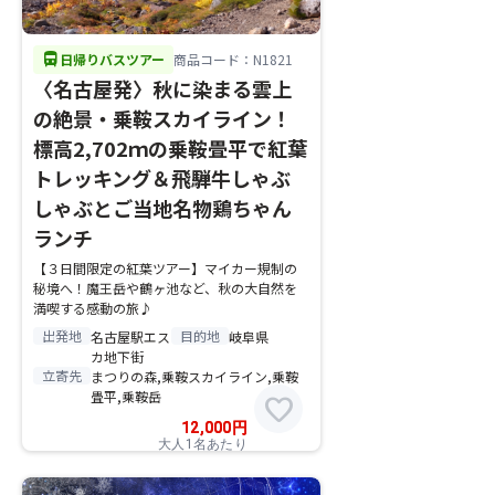
directions_bus
日帰りバスツアー
商品コード：N1821
〈名古屋発〉秋に染まる雲上
の絶景・乗鞍スカイライン！
標高2,702ｍの乗鞍畳平で紅葉
トレッキング＆飛騨牛しゃぶ
しゃぶとご当地名物鶏ちゃん
ランチ
【３日間限定の紅葉ツアー】マイカー規制の
秘境へ！魔王岳や鶴ヶ池など、秋の大自然を
満喫する感動の旅♪
出発地
目的地
名古屋駅エス
岐阜県
カ地下街
立寄先
まつりの森,乗鞍スカイライン,乗鞍
畳平,乗鞍岳
favorite
12,000
円
大人1名あたり