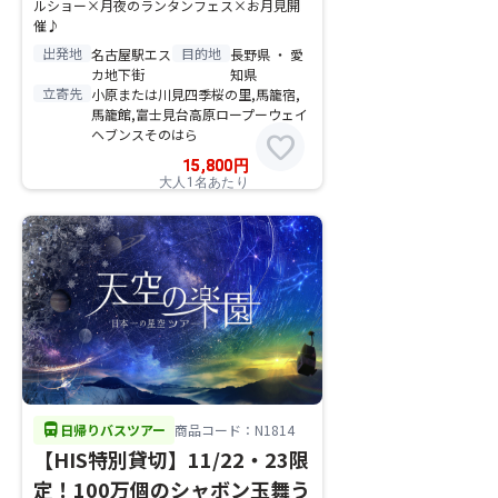
ルショー×月夜のランタンフェス×お月見開
催♪
出発地
目的地
名古屋駅エス
長野県 ・ 愛
カ地下街
知県
立寄先
小原または川見四季桜の里,馬籠宿,
馬籠館,富士見台高原ロープーウェイ
ヘブンスそのはら
favorite
15,800
円
大人1名あたり
directions_bus
日帰りバスツアー
商品コード：N1814
【HIS特別貸切】11/22・23限
定！100万個のシャボン玉舞う