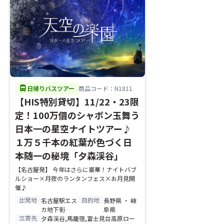
directions_bus
日帰りバスツアー
商品コード：N1811
【HIS特別貸切】11/22・23限
定！100万個のシャボン玉舞う
日本一の星空ナイトツアー♪
１万５千本の紅葉が色づく日
本随一の秘境「夕森渓谷」
【名古屋発】 今年はさらに豪華！ナイトバブ
ルショー×月夜のランタンフェス×お月見開
催♪
出発地
目的地
名古屋駅エス
長野県 ・ 岐
カ地下街
阜県
立寄先
夕森渓谷,馬籠宿,富士見台高原ロー