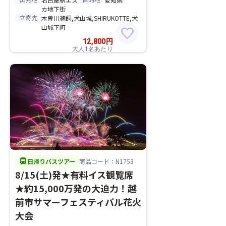
カ地下街
立寄先
木曽川鵜飼,犬山城,SHIRUKOTTE,犬
山城下町
favorite
12,800
円
大人1名あたり
directions_bus
日帰りバスツアー
商品コード：N1753
8/15(土)発★有料イス観覧席
★約15,000万発の大迫力！越
前市サマーフェスティバル花火
大会