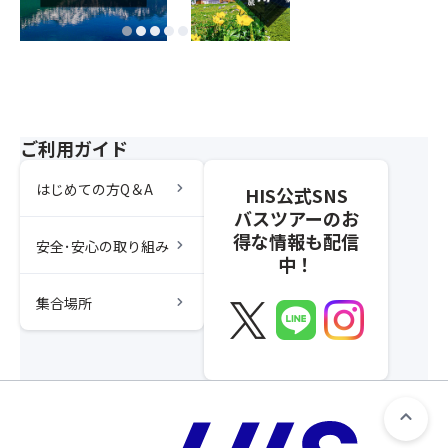
ご利用ガイド
chevron_right
はじめての方Q＆A
HIS公式SNS
バスツアーのお
得な情報も配信
chevron_right
安全･安心の取り組み
中！
chevron_right
集合場所