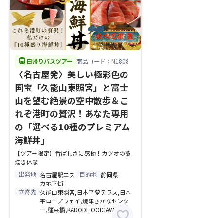
directions_bus
日帰りバスツアー
商品コード：N1808
〈名古屋発〉美しい極彩色の
国宝「久能山東照宮」と富士
山を望む絶景の空中散歩＆こ
れぞ港町の贅沢！あなた専用
の「選べる10種のプレミアム
海鮮丼」
【ツアー限定】香ばしさに感動！カツオの藁
焼き体験
出発地
目的地
名古屋駅エス
静岡県
カ地下街
立寄先
久能山東照宮,日本平夢テラス,日本
平ロープウェイ,焼津さかなセンタ
ー,蓬莱橋,KADODE OOIGAWA
favorite