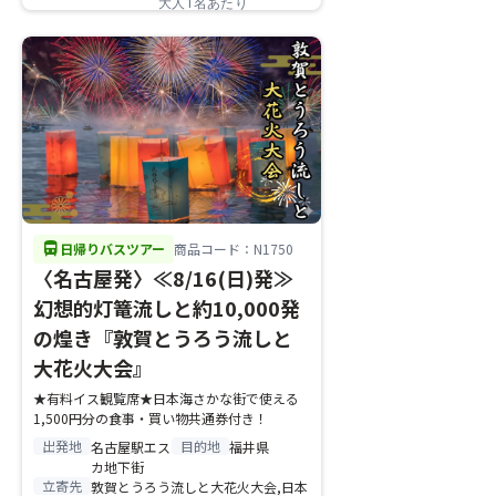
大人1名あたり
directions_bus
日帰りバスツアー
商品コード：N1750
〈名古屋発〉≪8/16(日)発≫
幻想的灯篭流しと約10,000発
の煌き『敦賀とうろう流しと
大花火大会』
★有料イス観覧席★日本海さかな街で使える
1,500円分の食事・買い物共通券付き！
出発地
目的地
名古屋駅エス
福井県
カ地下街
立寄先
敦賀とうろう流しと大花火大会,日本