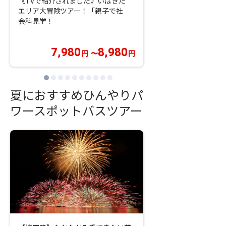
《TVで紹介されました》いばきた
ドメルキュール奈良
エリア大冒険ツアー！「親子で社
♪
会科見学！
7,980
8,980
9,980
円
〜
円
円
夏におすすめひんやりパ
ワースポットバスツアー