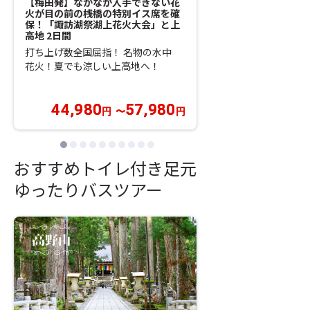
【梅田発】なかなか入手できない花
【梅田発】HIS初
火が目の前の桟橋の特別イス席を確
里山公園」で3つの
保！「諏訪湖祭湖上花火大会」と上
スイオンの付知峡散
高地 2日間
呂温泉2日間
打ち上げ数全国屈指！ 名物の水中
ウェルカムドリンク
花火！夏でも涼しい上高地へ！
ス付き♪夕食はホテ
グ！
44,980
57,980
22,980
円
〜
円
円
おすすめトイレ付き足元
ゆったりバスツアー