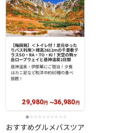
【梅田発】＜トイレ付！足元ゆった
11/22・23限定！
りバス利用＞標高2612ｍの千畳敷テ
100万個のシャボ
ラスSO・RA・TO・KI！天空の駒ヶ
の星空ナイトツアー
岳ロープウェイと昼神温泉2日間
村四季桜！よくばり
昼神温泉・伊那華にご宿泊！夕食
今年はナイトバブル
はカニ足など和洋中約60種の食べ
のランタンフェステ
放題！
見も開催！
29,980
36,980
29,980
円
〜
円
円
おすすめグルメバスツア