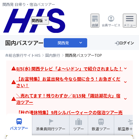
関西発 日帰り・宿泊バスツアー
関西版
店舗
会員サービス
メニュー
国内バスツアー
expand_more
関西発
ログイン
login
総合旅行サイトHIS
国内旅行
関西発バスツアーTOP
home
8/5(水) 関西テレビ「よ～いドン」で紹介されました！
warning
expand_more
【お盆特集】お盆出発も今なら間に合う！お急ぎくだ
warning
expand_more
さい！
＼売れてます！残りわずか／8/15発「諏訪湖花火」宿
warning
expand_more
泊ツアー
【秋の連休特集】9月シルバーウィークの宿泊ツアー売
warning
expand_more
れてます！
directions_bus
trip
train
バスツアー
添乗員同行ツアー
ツアー
鉄道ツアー
航空券＋ホ