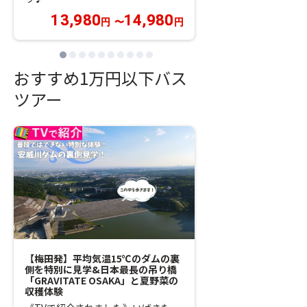
13,980
14,980
円
〜
円
おすすめ1万円以下バス
ツアー
【梅田発】平均気温15℃のダムの裏
【梅田発】世界遺産
側を特別に見学&日本最長の吊り橋
ネスコ世界文化遺産
「GRAVITATE OSAKA」と夏野菜の
宮都」と「平城宮跡
収穫体験
「石舞台古墳」にご