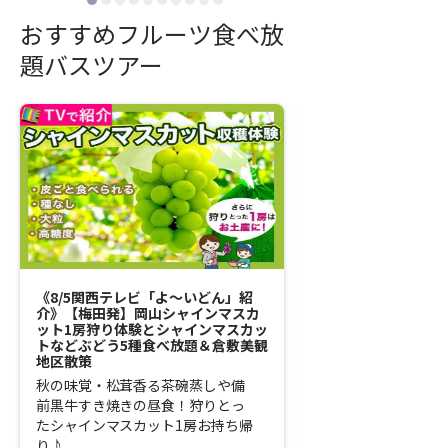
おすすめフルーツ食べ放
題バスツアー
《8/5関西テレビ「よ～いどん」紹
【梅田発】シャイン
介》【梅田発】岡山シャインマスカ
食べ放題にメロンに
ット1房狩り体験とシャインマスカッ
フルーツ食べ放題！
トなどぶどう5種食べ放題＆倉敷美観
色丼とパワースポッ
地区散策
10日間限定のシャ
秋の味覚・松茸香る茶碗蒸しや備
を狩ってそのまま食
前黒牛すき焼きの昼食！狩りとっ
たシャインマスカット1房お持ち帰
り♪