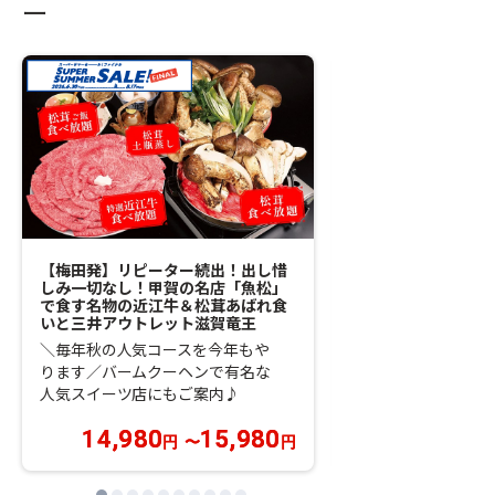
ー
【梅田発】リピーター続出！出し惜
【梅田発】松阪牛・
しみ一切なし！甲賀の名店「魚松」
名物グルメと「VIS
で食す名物の近江牛＆松茸あばれ食
つの食べ歩き！伊勢
いと三井アウトレット滋賀竜王
おかげ横丁
＼毎年秋の人気コースを今年もや
日本最大級の複合商
ります／バームクーヘンで有名な
「VISON」で使え
人気スイーツ店にもご案内♪
ポンブック付き♪
14,980
15,980
10,980
円
〜
円
円