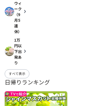
ウィ
ーク
chevron_right
（9
月5
連
休）
1万
円以
chevron_right
下出
発あ
り
すべて表示
日帰りランキング