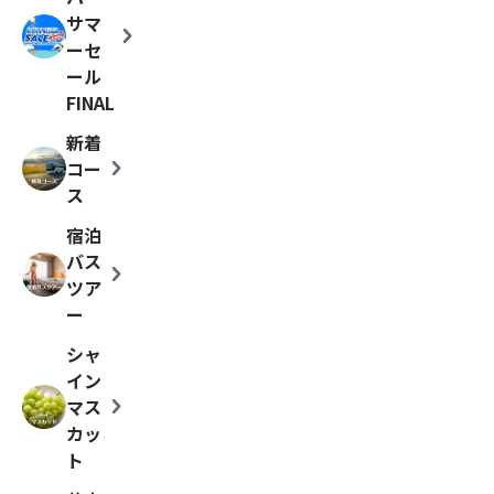
サマ
chevron_right
ーセ
ール
FINAL
新着
chevron_right
コー
ス
宿泊
バス
chevron_right
ツア
ー
シャ
イン
chevron_right
マス
カッ
ト