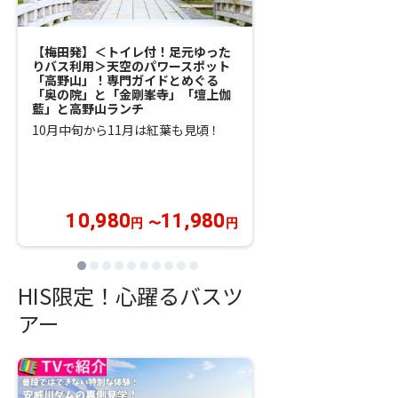
【梅田発】＜トイレ付！足元ゆった
【梅田発】＜トイレ
りバス利用＞天空のパワースポット
りバス利用＞標高26
「高野山」！専門ガイドとめぐる
ラスSO・RA・TO
「奥の院」と「金剛峯寺」「壇上伽
岳ロープウェイと昼
藍」と高野山ランチ
昼神温泉・伊那華に
10月中旬から11月は紅葉も見頃！
はカニ足など和洋中
放題！
10,980
11,980
29,980
円
〜
円
円
HIS限定！心躍るバスツ
アー