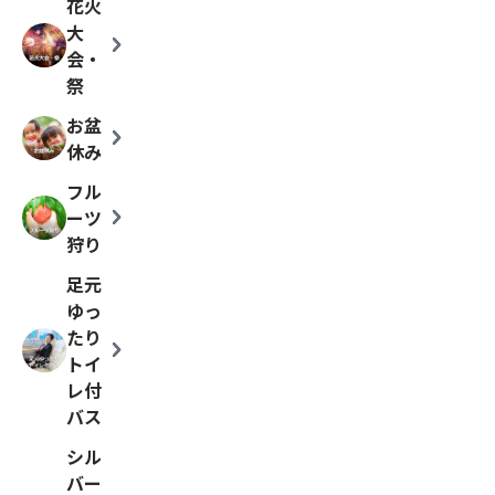
花火
大
chevron_right
会・
祭
お盆
chevron_right
休み
フル
chevron_right
ーツ
狩り
足元
ゆっ
たり
chevron_right
トイ
レ付
バス
シル
バー