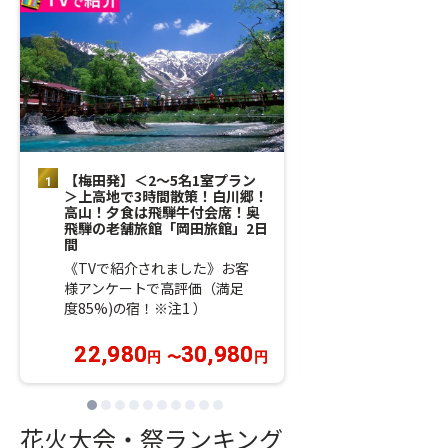
【梅田発】＜2～5名1室プラン
【梅田発】＜2
＞上高地で3時間散策！白川郷！
＞標高2,450
高山！夕食は飛騨牛付会席！奥
ペンルートと標高
飛騨の老舗旅館「岡田旅館」2日
本のアルプス・
間
《TVで紹介さ
《TVで紹介されました》お客
ダム！ロープウ
様アンケートで高評価（満足
り物でアルペン
度85%)の宿！※注1 ）
抜け！
22,980
30,980
29,980
円
〜
円
円
花火大会・祭ランキング