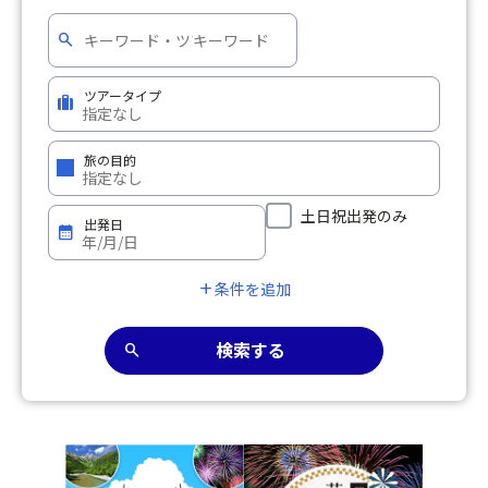
search
ツアータイプ
trip
旅の目的
土日祝出発のみ
出発日
calendar_month
条件を追加
add
検索する
search