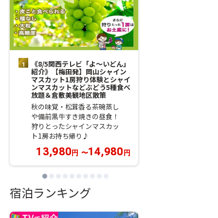
《8/5関西テレビ「よ～いどん」
【梅田発】アル
紹介》【梅田発】岡山シャイン
題！呼子のイカ
マスカット1房狩り体験とシャイ
ビ踊り焼き・神
ンマスカットなどぶどう5種食べ
篠山城下町＆城
放題＆倉敷美観地区散策
《TVで紹介さ
秋の味覚・松茸香る茶碗蒸し
酒・日本酒・焼
や備前黒牛すき焼きの昼食！
リンクが飲み放
狩りとったシャインマスカッ
ト1房お持ち帰り♪
13,980
14,980
9,980
円
〜
円
円
宿泊ランキング