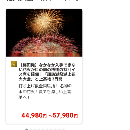
【梅田発】なかなか入手できな
【梅田発】音が
い花火が目の前の桟橋の特別イ
1.5万発の花
ス席を確保！「諏訪湖祭湖上花
席！「越前市サ
火大会」と上高地 2日間
バル」夜行（深
打ち上げ数全国屈指！ 名物の
福井県内最大級
水中花火！夏でも涼しい上高
花火大会へ同行
地へ！
高評価！お弁当
44,980
57,980
円
〜
円