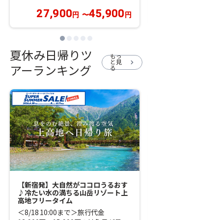
27,900
45,900
35,900
円
〜
円
円
夏休み日帰りツ
もっ
と見
chevron_right
アーランキング
る
【新宿発】大自然がココロうるおす
【新宿発】＜有料観
♪冷たい水の満ちる山岳リゾート上
＞那須の夜空と湖面
高地フリータイム
る★那須高原「りん
会」＆カーンズチョ
＜8/18 10:00まで＞旅行代金
クハンバーガー