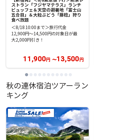
【新宿発】＜8/8
ストラン「フジヤマテラス」ランチ
の展望エリア「ちき
ビュッフェ＆天空の避暑地「富士山
景空中散歩「箱根ロ
五合目」＆大粒ぶどう「藤稔」狩り
「箱根ホテル小涌園
食べ放題
フェ
＜8/18 10:00まで＞旅行代金
＜8/18 10:00ま
12,900円～14,500円の対象日が最
11,800円～13,8
大2,000円引き！
大1,900円引き！
11,900
13,500
10,900
円
〜
円
円
秋の連休宿泊ツアーラン
キング