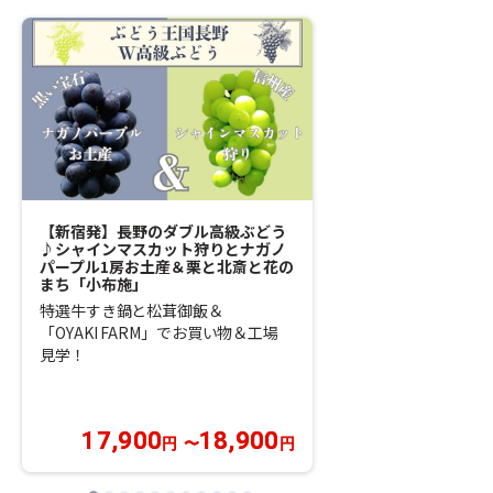
【新宿発】長野のダブル高級ぶどう
【新宿発】秋の房総
♪シャインマスカット狩りとナガノ
浜焼き食べ放題×お
パープル1房お土産＆栗と北斎と花の
海鮮丼とノスタルジ
まち「小布施」
ット「原岡桟橋」＆
特選牛すき鍋と松茸御飯＆
身アジフライ
「OYAKI FARM」でお買い物＆工場
南房総の秋を満喫★
見学！
ったり！絶景も♪グ
の駅 保田小学校」
17,900
18,900
12,900
円
〜
円
円