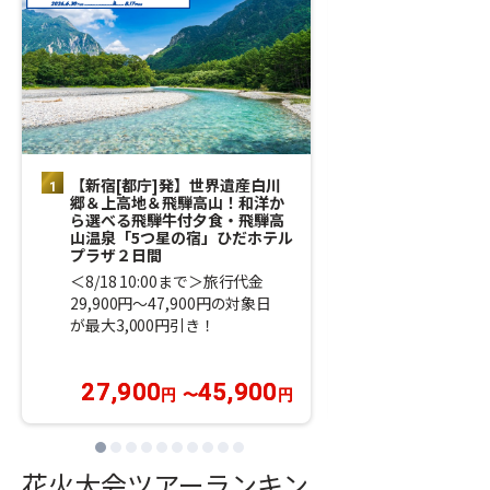
【新宿[都庁]発】世界遺産白川
【新宿[都庁]
郷＆上高地＆飛騨高山！和洋か
大会！第98回
ら選べる飛騨牛付夕食・飛騨高
大会「大曲の花
山温泉「5つ星の宿」ひだホテル
の銀山温泉散策
プラザ２日間
覧席＞
＜8/18 10:00まで＞旅行代金
秋田の夜空を埋
29,900円～47,900円の対象日
技のぶつかり合
が最大3,000円引き！
イス席で鑑賞♪
お得♪
27,900
45,900
69,900
円
〜
円
円
花火大会ツアーランキン