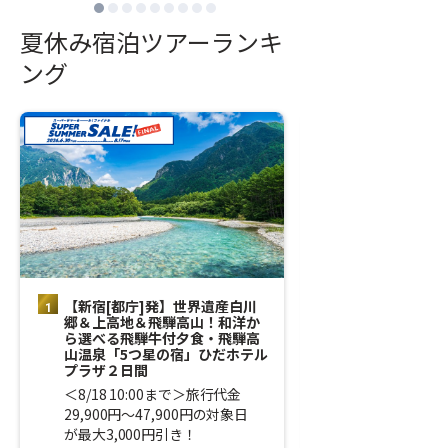
夏休み宿泊ツアーランキ
ング
【新宿[都庁]発】世界遺産白川
【新宿[都庁]発
郷＆上高地＆飛騨高山！和洋か
代金！お子様代
ら選べる飛騨牛付夕食・飛騨高
ラキラ☆ワクワ
山温泉「5つ星の宿」ひだホテル
盛り！冒険の旅
プラザ２日間
家族で夏休みI
＜8/18 10:00まで＞旅行代金
＜8/18 10:0
29,900円～47,900円の対象日
36,900円～40
が最大3,000円引き！
スが2,000円引