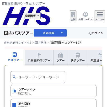
首都圏発 日帰り・宿泊バスツアー
首都圏版
店舗
会員サービス
メニュー
国内バスツアー
expand_more
首都圏発
ログイン
login
総合旅行サイトHIS
国内旅行
首都圏発バスツアーTOP
home
＜TV撮影同行ツアー＞8/21(金)緊急募集
warning
expand_more
directions_bus
trip
train
バスツアー
添乗員同行ツアー
ツアー
鉄道ツアー
航空券＋ホ
search
ツアータイプ
trip
旅の目的