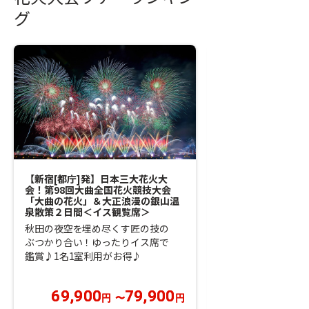
グ
【新宿[都庁]発】日本三大花火大
【新宿発】＜世界最
会！第98回大曲全国花火競技大会
打ち上がる＞9/11
「大曲の花火」＆大正浪漫の銀山温
大花火「片貝まつり
泉散策２日間＜イス観覧席＞
津峡渓谷トンネル２
秋田の夜空を埋め尽くす匠の技の
＜8/18 10:00ま
ぶつかり合い！ゆったりイス席で
39,900～42,90
鑑賞♪1名1室利用がお得♪
3,000円引き！
69,900
79,900
36,900
円
〜
円
円