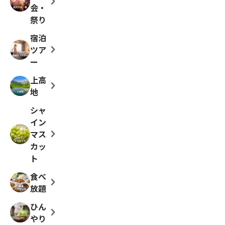
chevron_right
会・
祭り
宿泊
chevron_right
ツア
ー
上高
chevron_right
地
シャ
イン
chevron_right
マス
カッ
ト
食べ
chevron_right
放題
ひん
chevron_right
やり