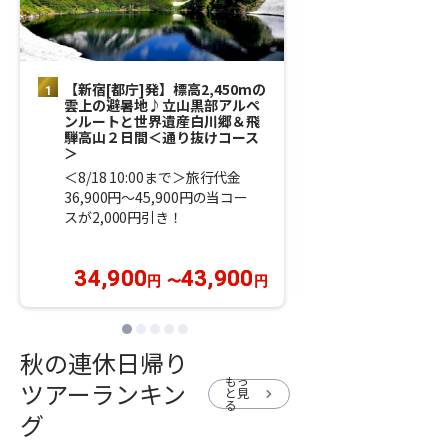
【新宿[都庁]発】標高2,450mの
【新宿[都庁]
雲上の避暑地♪立山黒部アルペ
く♪標高2,61
ンルートと世界遺産白川郷＆飛
「千畳敷カール
騨高山２日間＜通り抜けコース
アルプスに佇む
＞
ューホテル」に
＜8/18 10:00まで＞旅行代金
＜8/18 10:0
36,900円～45,900円の当コー
35,900円～48
スが2,000円引き！
が1,000円引き
34,900
43,900
34,900
円
〜
円
円
秋の連休日帰り
もっ
ツアーランキン
と見
chevron_right
る
グ