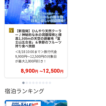
【新宿発】ひんやり天然クーラ
【新宿発】＜8
ー♪神秘的な氷の洞窟探検と標
ベンダーの香り
高2,305mの天空の避暑地「富
東最大5万株の
士山五合目」＆季節のフルーツ
ーパークと輝く
狩り食べ放題
の滝」＆夏の高
＜8/18 10:00まで＞旅行代金
＜8/18 10:0
9,900円～12,500円の対象日
9,900円～11,
が最大2,000円引き！
が最大1,600円
8,900
12,500
8,900
円
〜
円
円
宿泊ランキング