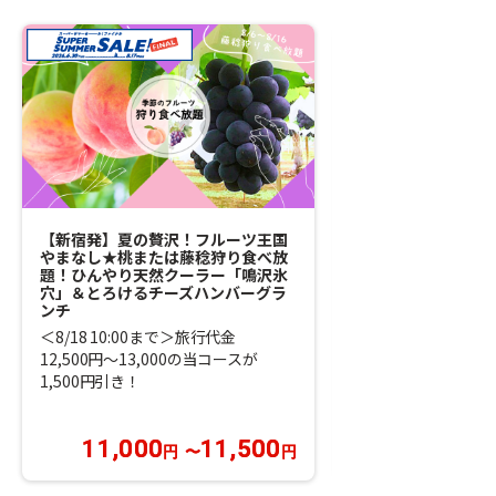
【新宿発】夏の贅沢！フルーツ王国
【東京発】11日間
やまなし★桃または藤稔狩り食べ放
桃と巨峰のダブル狩
題！ひんやり天然クーラー「鳴沢氷
間を探検「大谷資料
穴」＆とろけるチーズハンバーグラ
CAMPAGNE」季
ンチ
＜8/18 10:00ま
＜8/18 10:00まで＞旅行代金
12,900円～14,4
12,500円～13,000の当コースが
大1,500円引き！
1,500円引き！
11,000
11,500
12,900
円
〜
円
円