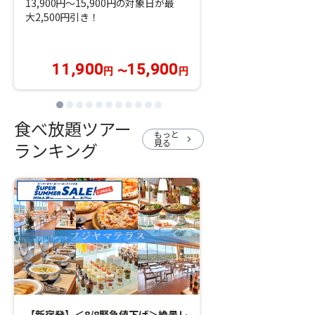
13,900円～15,900円の対象日が最
＜8/18 10:00ま
大2,500円引き！
14,900円～15,9
大2,500円引き！
11,900
15,900
12,400
円
〜
円
円
食べ放題ツアー
もっと
chevron_right
見る
ランキング
【新宿発】＜8/8緊急値下げ＞絶景レ