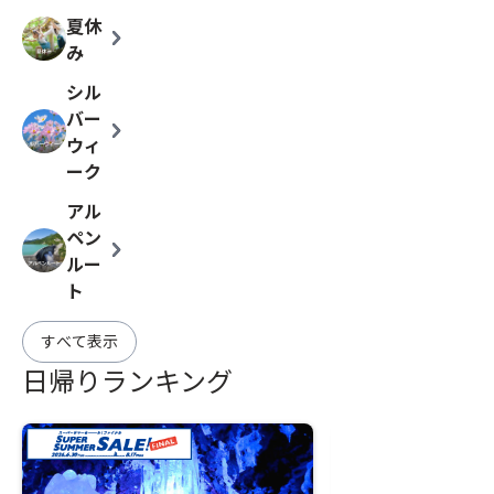
夏休
chevron_right
み
シル
バー
chevron_right
ウィ
ーク
アル
ペン
chevron_right
ルー
ト
すべて表示
日帰りランキング