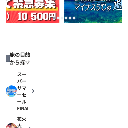
旅の目的
から探す
スー
パー
サマ
chevron_right
ーセ
ール
FINAL
花火
大