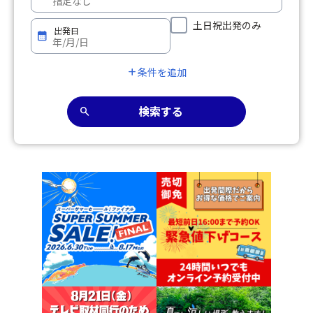
土日祝出発のみ
出発日
calendar_month
条件を追加
add
検索する
search