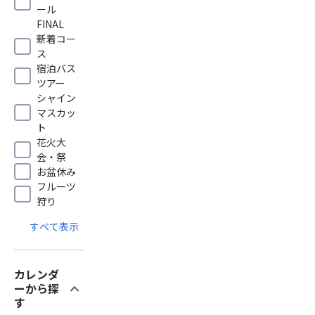
ール
FINAL
新着コー
ス
宿泊バス
ツアー
シャイン
マスカッ
ト
花火大
会・祭
お盆休み
フルーツ
狩り
すべて表示
カレンダ
expand_more
ーから探
す