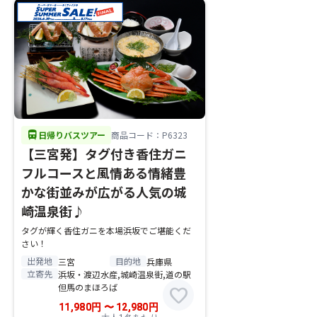
directions_bus
日帰りバスツアー
商品コード：P6323
【三宮発】タグ付き香住ガニ
フルコースと風情ある情緒豊
かな街並みが広がる人気の城
崎温泉街♪
タグが輝く香住ガニを本場浜坂でご堪能くだ
さい！
出発地
目的地
三宮
兵庫県
立寄先
浜坂・渡辺水産,城崎温泉街,道の駅
但馬のまほろば
favorite
11,980
円
〜
12,980
円