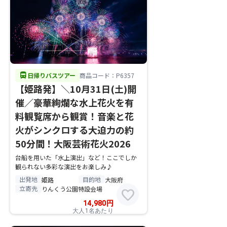
directions_bus
日帰りバスツアー
商品コード：P6357
【姫路発】＼10月31日(土)開
催／豪華絢爛な水上花火を有
料観覧席から観賞！音楽と花
火がシンクロする大迫力の約
50分間！大阪芸術花火2026
台船を用いた「水上演出」など！ここでしか
観られない多彩な演出をお楽しみ♪
出発地
目的地
姫路
大阪府
立寄先
りんくう公園特設会場
favorite
14,980
円
大人1名あたり