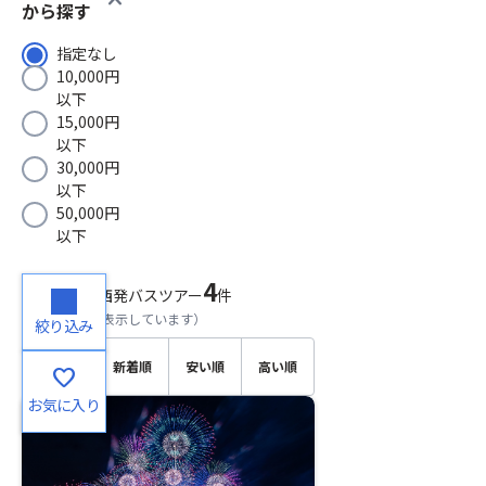
から探す
指定なし
10,000円
以下
15,000円
以下
30,000円
以下
50,000円
以下
4
検索結果
関西発バスツアー
件
（
1～4
件目を表示しています）
絞り込み
おすす
新着順
安い順
高い順
favorite
め順
お気に入り