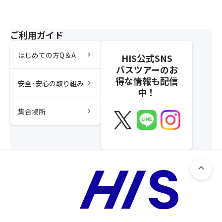
ご利用ガイド
chevron_right
はじめての方Q＆A
HIS公式SNS
バスツアーのお
得な情報も配信
chevron_right
安全･安心の取り組み
中！
chevron_right
集合場所