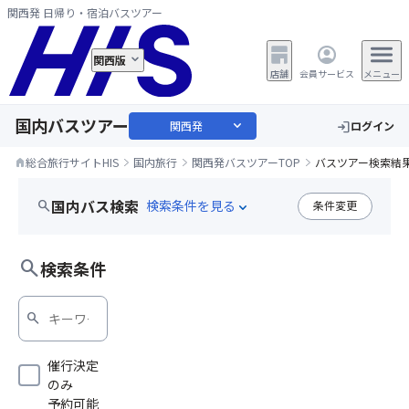
関西発 日帰り・宿泊バスツアー
関西版
店舗
会員サービス
メニュー
国内バスツアー
expand_more
関西発
ログイン
login
総合旅行サイトHIS
国内旅行
関西発バスツアーTOP
バスツアー検索結
home
国内バス検索
search
条件変更
expand_more
三宮・明石・姫路発
search
検索条件
search
催行決定
のみ
予約可能