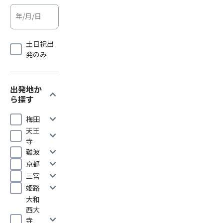
土日祝出
発のみ
出発地か
expand_more
ら探す
expand_more
梅田
天王
expand_more
寺
expand_more
難波
expand_more
京都
expand_more
三宮
expand_more
姫路
大和
西大
expand_more
寺