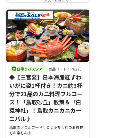
大人1名あたり
directions_bus
日帰りバスツアー
商品コード：P6278
◆【三宮発】日本海産紅ずわ
いがに姿1杯付き！カニ約3杯
分で21品のカニ料理フルコー
ス！「鳥取砂丘」散策＆「白
兎神社」！鳥取カニカニカー
ニバル♪
鳥取のソウルフード！とうふちくわのお買物
もお楽しみ♪