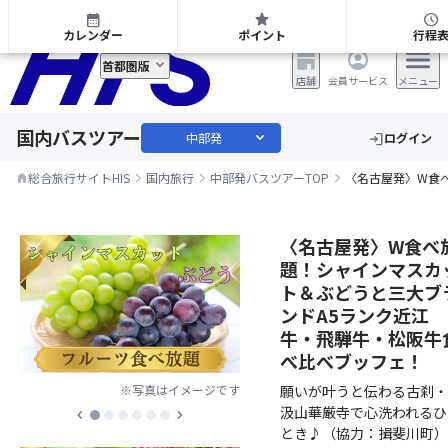
中部発 日帰り・宿泊バスツアー
calendar_month
star
schedule
カレンダー
ポイント
行程
首都圏版
店舗
会員サービス
メニュー
国内バスツアー
expand_more
中部発
ログイン
login
総合旅行サイトHIS
国内旅行
中部発バスツアーTOP
〈名古屋発〉W食
home
〈名古屋発〉W食べ
題！シャインマスカ
ト＆ぶどうと三大ブ
ンドA5ランク近江
牛・飛騨牛・松阪牛
べ比べブッフェ！
願いが叶うと伝わる古刹・
※写真はイメージです
汲山華厳寺で心洗われるひ
chevron_left
chevron_right
とき♪（協力：揖斐川町）