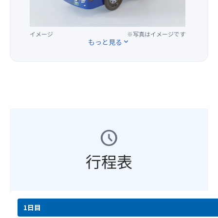
を
ら
し
ル
た
ま
超
し
ま
バ
だ
す！
え
く
す。
ス
け
る
厳
(場
イメージ
※写真はイメージです
缶
ま
あ
か
所
もっと見る
expand_more
♪
せ
ら
な
の
ん。)
れ
雰
ご
旅
＜
の
囲
指
行
注
他、
気
定
の
意
各
が
は
記
事
種
あ
い
念
項
和
り
た
に・
＞
菓
ま
だ
お
schedule
※
子
す。
け
土
席
も
ま
産
割
販
せ
行程表
に
り
売
ん。)
い
の
さ
.
か
都
れ
＜
が
合
て
注
で
上、
い
意
1日目
し
同
ま
事