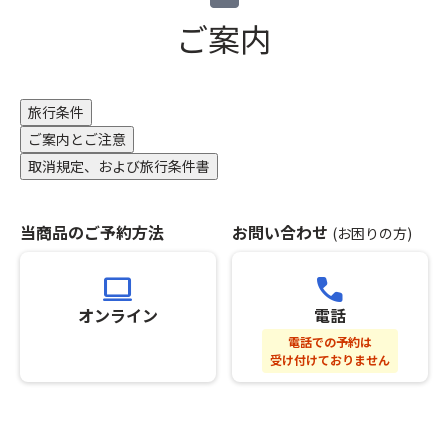
ざ
了
い
ご案内
承
ま
の
す。
う
＜
え
注
旅行条件
お
意
ご案内とご注意
申
事
込
取消規定、および旅行条件書
項
み
＞
く
※
だ
当商品のご予約方法
お問い合わせ
席
(お困りの方)
さ
割
い。
り
computer
call
※
の
基
オンライン
電話
都
本
合
電話での予約は
ツ
上、
受け付けておりません
ア
最
ー
後
の
部
ご
座