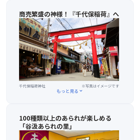
ん」
風
騨
の
か
牛
商売繁盛の神様！『千代保稲荷』へ
愛
き
鉄
御
称
氷）
板
祭
で
・
焼
神
親
は
肉
が
し
ち
★
お
ま
み
松
祀
れ
つ
阪
り
て
ゼ
牛
さ
い
リ
寿
れ
る
ー
司
て
華
・
塩
千代保稲荷神社
※写真はイメージです
い
厳
は
釜
もっと見る
expand_more
る
寺。
ち
鏡
本
「西
み
開
殿
国
つ
き
で
三
バ
パ
100種類以上のあられが楽しめる
は、
十
ウ
フ
「谷汲あられの里」
正
三
ム
ォ
面
あ
所
ク
ー
の