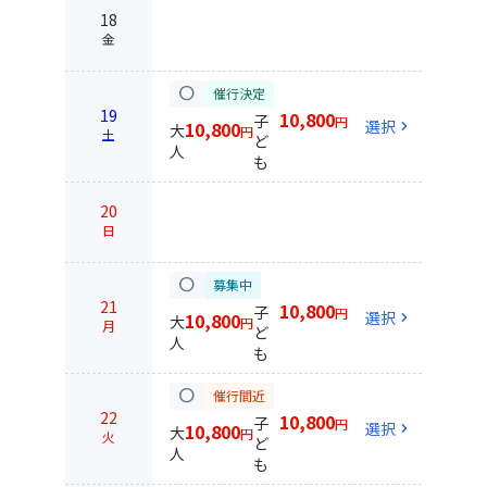
18
金
circle
催行決定
19
10,800
子
円
選択
chevron_right
10,800
大
円
土
ど
人
も
20
日
circle
募集中
21
10,800
子
円
選択
chevron_right
10,800
大
円
月
ど
人
も
circle
催行間近
22
10,800
子
円
選択
chevron_right
10,800
大
円
火
ど
人
も