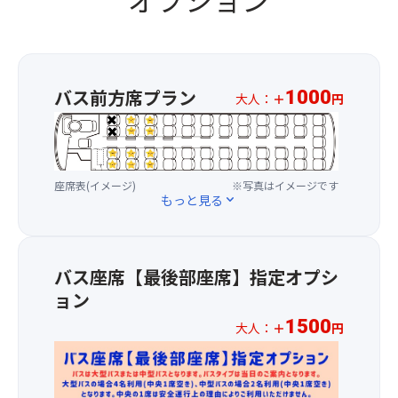
ほ
か
面
た
ど
ら
観
て！
の
汲
世
自
店
み
音
家
が
上
菩
製
バス前方席プラン
1000
大人：
＋
円
軒
げ
薩
近
※
を
る
で、
江
お
連
良
精
牛
一
ね
質
進
ハ
人
る
な
落
ン
座席表(イメージ)
※写真はイメージです
様
参
地
し
もっと見る
expand_more
バ
プ
道
下
の
ー
ラ
が
水
青
グ
ス
あ
が
銅
1,00
り、
バス座席【最後部座席】指定オプシ
使
製
他
円
毎
用
の
に
ョン
に
日
さ
コ
も
1500
て
が
大人：
＋
円
れ
イ
近
バ
縁
て
や
※
江
ス
日
お
暗
お
牛
1
の
り、
闇
一
料