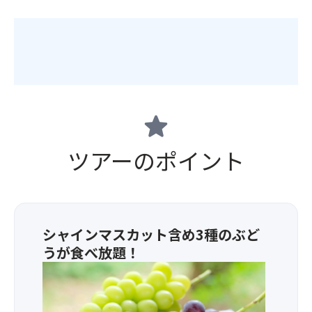
star
ツアーのポイント
シャインマスカット含め3種のぶど
うが食べ放題！
〈お
品
書