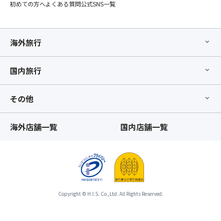
了
初めての方へ
よくある質問
公式SNS一覧
用
承
プ
の
ラ
う
ン」
海外旅行
え
の
お
手
申
国内旅行
配
込
が
み
完
く
その他
了
だ
し
さ
た
い。
海外店舗一覧
国内店舗一覧
時
※「
点
ス
以
座
降、
席
基
最
本
後
Copyright © H.I.S. Co.,Ltd. All Rights Reserved.
ツ
列
ア
利
ー
用