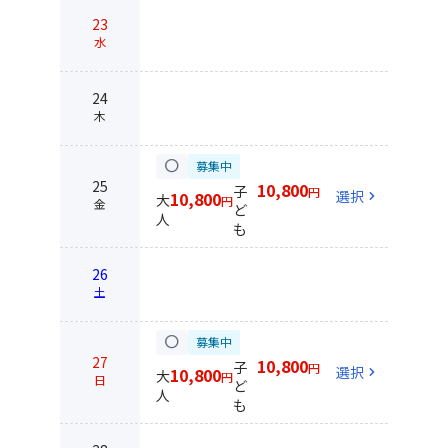
23
水
24
木
circle
募集中
25
10,800
子
円
選択
chevron_right
10,800
大
円
金
ど
人
も
26
土
circle
募集中
27
10,800
子
円
選択
chevron_right
10,800
大
円
日
ど
人
も