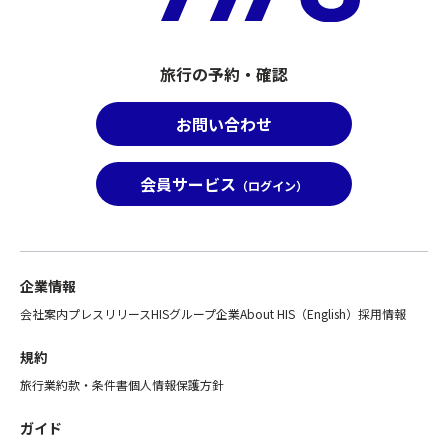
は
込
手
み
配
の
で
方
旅行の予約・確認
き
で
な
な
お問い合わせ
い
い
場
場
合
合
会員サービス
（ログイン）
が
が
ご
ご
ざ
ざ
い
い
ま
ま
企業情報
す。
す、
会社案内
プレスリリース
HISグループ企業
About HIS（English）
採用情報
※「
あ
ス
ら
規約
座
か
席
旅行業約款・条件書
個人情報保護方針
じ
前
め
方
ガイド
ご
利