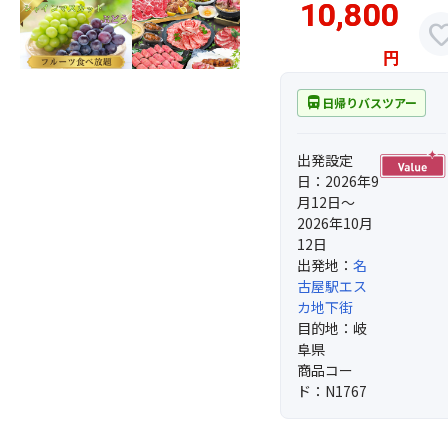
10,800
favor
円
directions_bus
日帰りバスツアー
出発設定
日：2026年9
月12日～
2026年10月
12日
出発地：
名
古屋駅エス
カ地下街
目的地：岐
阜県
商品コー
ド：N1767