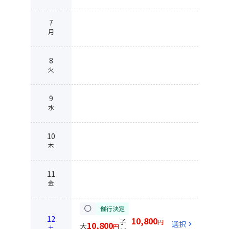
7
月
8
火
9
水
10
木
11
金
circle
催行決定
12
10,800
子
円
選択
chevron_right
10,800
大
円
土