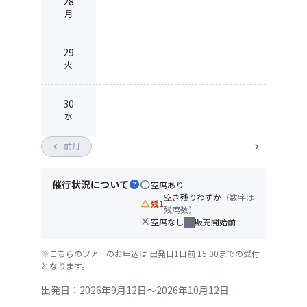
28
月
29
火
30
水
chevron_left
前月
chevron_right
催行状況について
help
circle
空席あり
空き残りわずか
（数字は
change_history
残1
残席数）
close
空席なし
販売開始前
※こちらのツアーのお申込は 出発日1日前 15:00までの受付
となります。
出発日：2026年9月12日～2026年10月12日