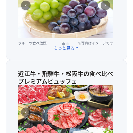
き〉
chevron_left
chevron_right
・
シ
ャ
イ
ン
マ
フルーツ食べ放題
※写真はイメージです
フルーツ食べ放題
※写真はイメージです
ス
もっと見る
expand_more
カ
ッ
ト
・
近江牛・飛騨牛・松阪牛の食べ比べ
ピ
プレミアムビュッフェ
オ
ー
★5
ネ
等
ま
級
た
近
chevron_left
chevron_right
は
江
類
牛
似
ロ
品
ー