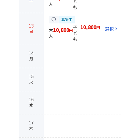
ど
人
も
circle
募集中
13
10,800
子
円
選択
chevron_right
10,800
大
円
日
ど
人
も
14
月
15
火
16
水
17
木