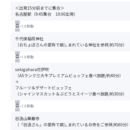
ょ
列
す。
項
う
＜出発15分前までに集合＞
ま
☆
＞
か
名古屋駅（9:45集合 10:00出発）
た
嬉
※
※
は
し
基
ご
directions_bus
バス移動
相
い！
本
旅
席
ち
ツ
行
千代保稲荷神社
の
ょ
ア
当
（おちょぼさんの愛称で親しまれている神社を参拝/約70分）
お
っ
ー
日
客
ぴ
の
に
directions_bus
バス移動
様
り
ご
添
が
プ
予
乗
sekigahara花伊吹
「バ
レ
約
員
（A5ランク三大牛プレミアムビュッフェ食べ放題/約40分）
ス
ゼ
と
よ
＋
前
ン
同
り
フルーツ＆デザートビュッフェ
方
ト
時
お
（シャインマスカット＆ぶどうとスイーツ食べ放題/約30分）
席
あ
に
渡
プ
り
お
し
directions_bus
バス移動
ラ
♪
申
し
ン」
込
ま
谷汲山華厳寺
へ
み
す
（「谷汲さん」の愛称で親しまれているお寺をご参拝/約60分
お
く