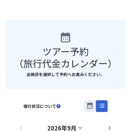
calendar_month
ツアー予約
（旅行代金カレンダー）
出発日を選択して予約へお進みください。
calendar_month
list
催行状況について
help
2026年9月
chevron_left
expand_more
chevron_right