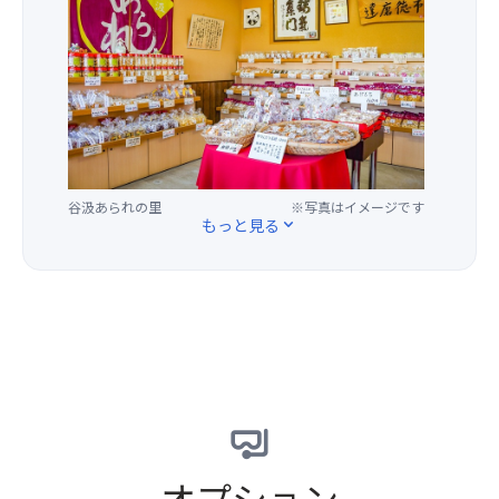
ら
観
ー
マ
お
れ
音
ヘ
ン
供
作
巡
ン
ス
え
り
礼」
or
も
台
に
が
チ
お
に
は、
日
ー
楽
「油
国
本
ズ
し
揚
産
遺
ケ
み
げ」
の
産
ー
★
を
谷汲あられの里
※写真はイメージです
水
に
キ
大
もっと見る
expand_more
お
稲
認
人
供
も
定
気
え
ち
さ
ラ
し
米
れ
イ
て
と
ま
ブ
参
地
し
キ
拝
下
た。
ッ
し
100
本
チ
ま
メ
尊
ン
す！
ー
は
で
120
ト
十
焼
オプション
軒
ル
一
き