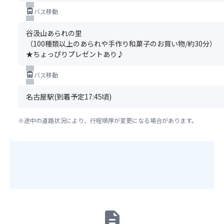
申
だ
directions_bus
バス移動
込
さ
み
い。
谷汲山あられの里
の
ま
（100種類以上のあられや手作り和菓子のお買い物/約30分）
方
た、
★ちょっぴりプレゼントあり♪
で
満
な
席
directions_bus
い
バス移動
の
場
場
合
名古屋駅(到着予定17:45頃)
合
が
は
ご
手
※途中の道路状況により、行程順序が変更になる場合があります。
ざ
配
い
で
ま
き
す、
な
あ
い
ら
場
か
合
じ
が
め
description
ご
ご