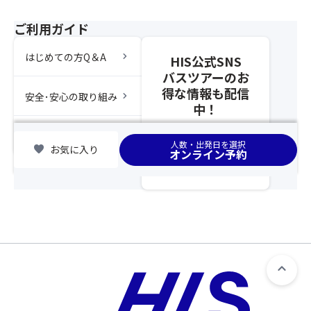
予
席
約
の
ご利用ガイド
と
お
同
客
chevron_right
はじめての方Q＆A
HIS公式SNS
時
様
バスツアーのお
に
が
得な情報も配信
お
chevron_right
安全･安心の取り組み
「バ
中！
申
ス
込
座
chevron_right
集合場所
み
席
人数・出発日を選択
favorite
お気に入り
オンライン予約
く
最
だ
後
さ
列
い。
利
ま
用
た、
プ
満
ラ
席
ン」
の
へ
場
お
合
申