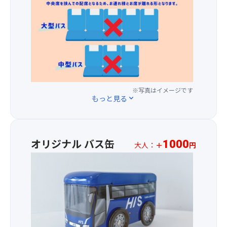
～
よ
直
を
人
理
3
う
売
手
様
の
列
な
所
さ
プ
数々
目
に
で
ぐ
ラ
を
の
ぎ
は
り
ス
ご
座
わ
素
で
1,50
用
席
い
材
歩
円
意！
を
で
の
く
に
ご
年
美
戒
て
※写真はイメージです
用
間
もっと見る
expand_more
味
檀
バ
意
200
し
巡
ス
し
万
さ
り
最
ま
人
が
が
後
す。
以
オリジナル バス缶
詰
あ
列
1000
大人：
＋
円
(場
上
ま
り、
の
HIS
所
の
っ
満
座
中
の
参
た
願・
席
部
ご
拝
約
結
を
オ
指
者
100
願
ご
リ
定
が
種
の
用
ジ
は
訪
類
地
意
ナ
い
れ