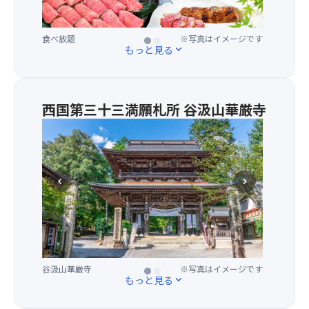
種
ス
・
す
日
食べ放題
松阪牛寿司
※写真はイメージです
※写真はイメージです
き
もっと見る
expand_more
替
焼
わ
き
り
★
ぶ
希
西国第三十三満願札所 谷汲山華厳寺
ど
少
西
う
部
国
・
位
３
モ
使
３
チ
用！
chevron_left
chevron_right
番
モ
名
満
チ
物
願
か
フ
霊
き
ァ
場
氷
イ
で、
（わ
ヤ
谷汲山華厳寺
谷汲山華厳寺
※写真はイメージです
※写真はイメージです
「谷
ら
ー
もっと見る
expand_more
汲
び
の
さ
餅
飛