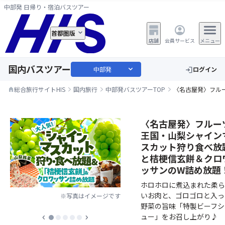
中部発 日帰り・宿泊バスツアー
首都圏版
店舗
会員サービス
メニュー
国内バスツアー
expand_more
中部発
ログイン
login
総合旅行サイトHIS
国内旅行
中部発バスツアーTOP
〈名古屋発〉フル
home
〈名古屋発〉フルー
王国・山梨シャイン
スカット狩り食べ放
と桔梗信玄餅＆クロ
ッサンのW詰め放題
ホロホロに煮込まれた柔ら
いお肉と、ゴロゴロと入っ
※写真はイメージです
野菜の旨味「特製ビーフシ
ュー」をお召し上がり♪
chevron_left
chevron_right