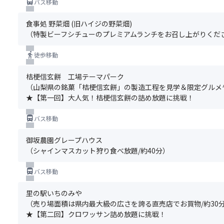
添
directions_bus
バス移動
が
桔
予
い
乗
「バ
梗
約
し
員
食事処 野菜畑 (旧ハイジの野菜畑)
ス
信
と
て
よ
（特製ビーフシチューのプレミアムランチをお召し上がりくださ
前
玄
同
お
り
方
餅
時
り
お
directions_walk
徒歩移動
席
は
に
ま
渡
プ
1
お
す。
し
桔梗信玄餅 工場テーマパーク
ラ
個
申
リ
し
（山梨県の銘菓「桔梗信玄餅」の製造工程を見学＆限定グルメや
ン」
100
込
ュ
ま
★【第一回】大人気！桔梗信玄餅の詰め放題に挑戦！
へ
円
み
ッ
す
お
で
く
ク・
directions_bus
バス移動
申
買
だ
ト
込
い
さ
ー
御坂農園グレープハウス
み
取
い。
ト
（シャインマスカット狩り食べ放題/約40分）
の
り
ま
バ
方
に
た、
ッ
directions_bus
バス移動
で
な
満
グ・
な
っ
席
エ
里の駅いちのみや
い
て
の
コ
（売り場面積は県内最大級の広さを誇る直売店でお買物/約30
場
し
場
バ
★【第二回】クロワッサン詰め放題に挑戦！
合
ま
合
ッ