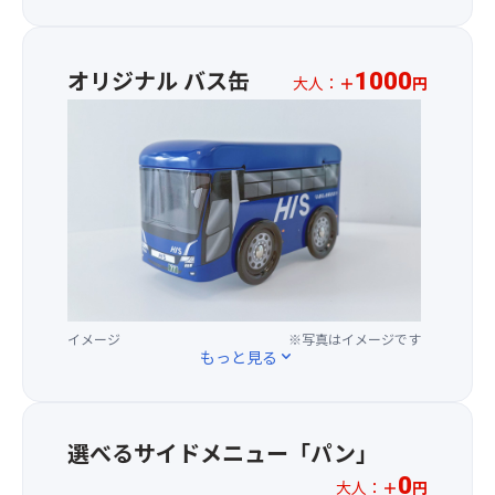
意
決
め
ス
甘
ー
し
め
放
最
み
プ
ま
た
題！
後
と
・
す。
ら
オリジナル バス缶
袋
列
1000
大人：
＋
円
香
コ
(場
後
の
の
り
ー
HIS
所
戻
口
座
を
ヒ
中
の
り
は
席
お
ー
部
ご
は
閉
を
楽
オ
指
で
じ
ご
し
リ
定
き
な
用
み
ジ
は
な
く
意
い
ナ
い
い！
て
し
た
ル
た
ま
も
ま
だ
バ
だ
ず
Ｏ
す。
け
ス
け
は
Ｋ！
(場
ま
イメージ
※写真はイメージです
缶
ま
袋
上
所
もっと見る
expand_more
す。
♪
せ
に
手
の
ん。)
詰
に
ご
※
旅
＜
め
た
指
荷
行
注
る
選べるサイドメニュー「パン」
っ
定
物
の
意
桔
ぷ
は
は
記
0
大人：
＋
円
事
梗
り