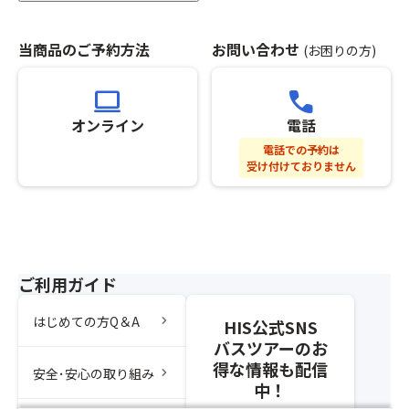
※
※
だ
ひ
席
汚
さ
た
割
れ
当商品のご予約方法
お問い合わせ
(お困りの方)
い。
す
り
て
※
ら
の
も
基
computer
call
詰
都
い
本
め
合
い
オンライン
電話
ツ
る
上、
服
ア
電話での予約は
べ
最
装・
受け付けておりません
ー
し！
後
靴
の
桔
部
で
ご
梗
座
お
予
信
席
越
約
玄
の
し
と
餅
お
く
ご利用ガイド
同
を
客
だ
時
既
様
さ
chevron_right
はじめての方Q＆A
に
定
HIS公式SNS
が
い。
お
の
バスツアーのお
「バ
申
袋
ス
得な情報も配信
chevron_right
安全･安心の取り組み
込
に
座
中！
み
詰
席