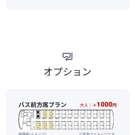
で、
ュ
大
ロ
皮
ー
人
ワ
が
・
気
ッ
薄
ラ
詰
サ
い
イ
め
ン
た
ス
放
詰
め、
（※
題！
め
皮
パ
そ
放
ご
ン
ん
題
と
を
な
◆
食
ご
オプション
大
４
べ
希
人
種
る
望
気
の
こ
の
の
味
と
お
イ
＜
が
客
ベ
プ
で
バス前方席プラン
様
1000
大人：
＋
円
ン
レ
き
は
※
ト
ー
ま
オ
お
に
ン・
す。
プ
一
並
メ
果
シ
人
ぶ
ー
座席表(イメージ)
※写真はイメージです
肉