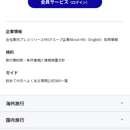
ご
会員サービス
可
ご
（ログイン）
ざ
能！
ざ
い
1
い
ま
本
ま
す。
結
す、
※「
企業情報
び
あ
ス
を
ら
会社案内
プレスリリース
HISグループ企業
About HIS（English）
採用情報
座
し
か
席
た
じ
規約
前
ら
め
旅行業約款・条件書
個人情報保護方針
方
い
ご
利
よ
了
ガイド
用
い
承
プ
よ
初めての方へ
よくある質問
公式SNS一覧
の
ラ
ラ
う
ン」
ス
え
の
ト
お
海外旅行
手
ス
申
配
テ
込
が
ー
み
国内旅行
完
ジ！
く
了
【ラ