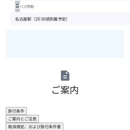
が
う
は
グ
directions_bus
バス移動
ご
の
手
な
ざ
で
配
ど
名古屋駅（20:30頃到着予定）
い
ヒ
で
の
ま
ン
き
持
す、
ト
な
ち
あ
を
い
込
ら
参
場
み
か
考
合
は
じ
に
が
ご
め
慎
ご
遠
ご
重
ざ
慮
description
了
に
い
い
承
考
ま
た
ご案内
の
え
す。
だ
う
よ
＜
い
え
う！
注
て
お
【2st
意
お
申
旅行条件
ス
事
り
込
テ
項
ご案内とご注意
ま
み
ー
＞
す。
取消規定、および旅行条件書
く
ジ