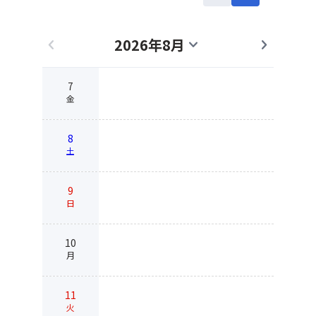
2026年8月
chevron_left
expand_more
chevron_right
7
金
8
土
9
日
10
月
11
火