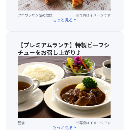
か
い
糖
ら
る
度
行
里
クロワッサン詰め放題
※写真はイメージです
が
列
もっと見る
expand_more
の
高
に
駅
く
並
い
酸
び、
ち
味
【プレミアムランチ】特製ビーフシ
整
の
は
理
み
チューをお召し上がり♪
少
券
や
な
【お
を
で
め
品
も
大
な
書
ら
人
の
き】
う
気
が
・
必
の
特
特
要
詰
徴
製
に
め
で
ビ
な
放
す。
ー
る
題！
種
フ
ほ
な
シ
昼食
※写真はイメージです
ど
◆
し
チ
もっと見る
expand_more
の
ク