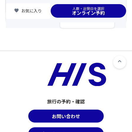
く
め
最
chevron_right
集合場所
だ
人数・出発日を選択
て
後
favorite
お気に入り
オンライン予約
さ
い
列
い。
こ
利
ま
う。
用
た、
袋
プ
満
が
ラ
席
破
ン」
の
れ
へ
場
て
お
合
し
申
は
ま
込
手
っ
み
配
て
の
で
も
方
き
何
で
旅行の予約・確認
な
度
な
い
で
い
場
も
お問い合わせ
場
合
挑
合
が
戦
が