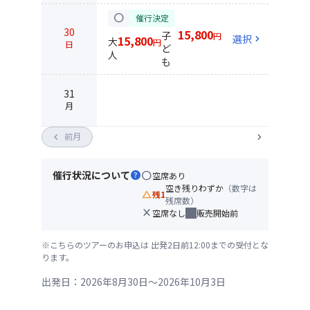
circle
催行決定
30
15,800
子
円
選択
chevron_right
15,800
大
円
日
ど
人
も
31
月
chevron_left
前月
chevron_right
催行状況について
help
circle
空席あり
空き残りわずか
（数字は
change_history
残1
残席数）
close
空席なし
販売開始前
※こちらのツアーのお申込は 出発2日前12:00までの受付とな
ります。
出発日：2026年8月30日～2026年10月3日