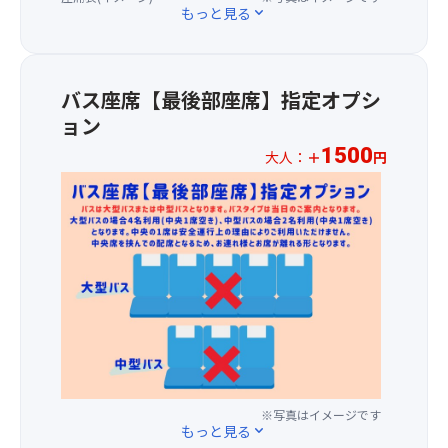
ョ
様
こ
もっと見る
expand_more
プ
が
ン
プ
と
ル・
し
画
ラ
な
チ
ま
面
ス
く
ョ
っ
に
1,00
バス座席【最後部座席】指定オプシ
参
コ・
て
て
円
加
季
ョン
い
「パ
に
で
節
て
ン」
1500
て
大人：
＋
円
き
の
パ
を
バ
ち
味
※
リ
ご
ス
ゃ
＞
お
ッ
選
1
い
の
一
と
択
～
ま
ミ
人
し
く
3
す！
ニ
様
た
だ
列
ク
プ
歯
さ
目
【1st
ロ
ラ
ご
い）
の
ス
ワ
ス
た
・
座
テ
ッ
1,50
え
サ
席
ー
サ
円
と
ラ
を
ジ
ン
に
上
ダ
ご
一
が
て
※写真はイメージです
品
・
用
もっと見る
expand_more
度
詰
バ
な
ス