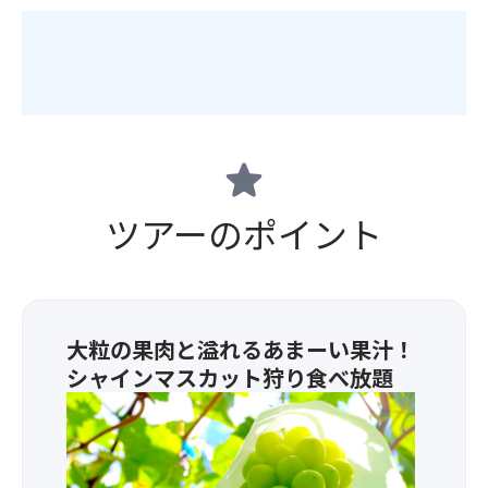
star
ツアーのポイント
大粒の果肉と溢れるあまーい果汁！
シャインマスカット狩り食べ放題
山
梨
県
最