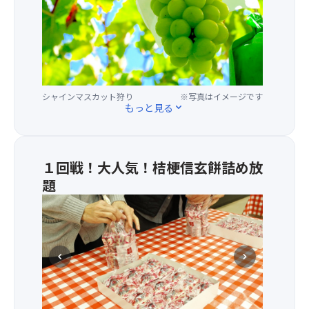
大
級
の
観
光
農
園！
シャインマスカット狩り
※写真はイメージです
た
もっと見る
expand_more
っ
ぷ
り
40
１回戦！大人気！桔梗信玄餅詰め放
分
題
間
山
の
梨
シ
の
ャ
お
イ
chevron_left
chevron_right
土
ン
産
マ
と
ス
い
スペシャルヒント
※写真はイメージです
カ