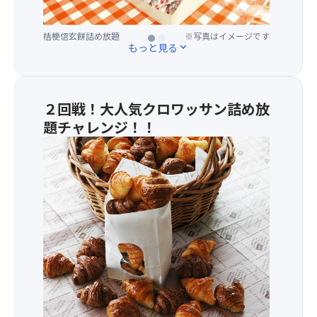
え
ッ
ば
ト
桔梗信玄餅詰め放題
※写真はイメージです
桔
狩
もっと見る
expand_more
梗
り
信
食
玄
べ
餅
放
２回戦！大人気クロワッサン詰め放
♪
題！
題チャレンジ！！
個
シ
人
山
ャ
で
梨
イ
は
県
ン
参
の
マ
加
特
ス
す
産
カ
る
品
ッ
場
を
ト
合
販
は
は、
売
大
早
し
粒
朝
て
で、