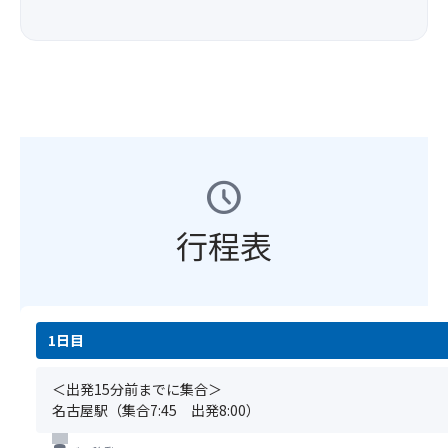
い
貴
念
項
信
詰
た
重
に・
＞
玄
め
だ
品
お
※
餅
て
け
（財
土
席
の
持
ま
布
産
割
数
ち
せ
程
に
り
を
帰
ん。)
度）
い
の
予
ろ
.
カ
か
都
想
う！
＜
メ
が
schedule
合
し
注
ラ
で
上、
よ
意
な
し
同
う。
事
行程表
ど
ょ
列
袋
項
の
う
ま
に
＞
小
か
た
詰
※
さ
※
は
め
基
い
ご
相
切
本
1日目
手
旅
席
れ
ツ
荷
行
の
な
ア
物
当
＜出発15分前までに集合＞
お
か
ー
で
日
名古屋駅（集合7:45 出発8:00）
客
っ
の
お
に
様
た
ご
願