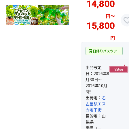
14,800
円
〜
favor
15,800
円
directions_bus
日帰りバスツアー
出発設定
日：2026年8
月30日～
2026年10月
3日
出発地：
名
古屋駅エス
カ地下街
目的地：山
梨県
商品コー