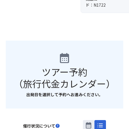
ド：N1722
calendar_month
ツアー予約
（旅行代金カレンダー）
出発日を選択して予約へお進みください。
calendar_month
list
催行状況について
help