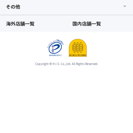
だ
し
ス
その他
さ
た
ト
い。
時
ス
※「
海外店舗一覧
国内店舗一覧
点
テ
ス
以
ー
座
降、
ジ
席
基
ド
最
本
キ
後
ツ
ド
列
ア
キ
利
Copyright © H.I.S. Co.,Ltd. All Rights Reserved.
ー
の
用
と
瞬
プ
合
間】
ラ
わ
ス
ン」
せ
タ
の
て
ッ
手
ひ
フ
配
と
の
が
つ
チ
完
の
ェ
了
募
ッ
し