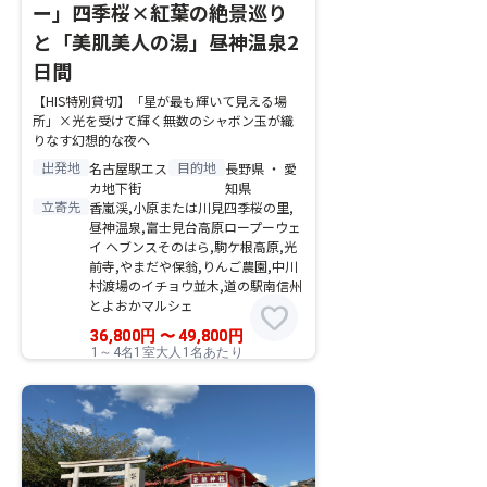
ー」四季桜×紅葉の絶景巡り
と「美肌美人の湯」昼神温泉2
日間
【HIS特別貸切】「星が最も輝いて見える場
所」×光を受けて輝く無数のシャボン玉が織
りなす幻想的な夜へ
出発地
目的地
名古屋駅エス
長野県 ・ 愛
カ地下街
知県
立寄先
香嵐渓,小原または川見四季桜の里,
昼神温泉,富士見台高原ロープーウェ
イ ヘブンスそのはら,駒ケ根高原,光
前寺,やまだや保翁,りんご農園,中川
村渡場のイチョウ並木,道の駅南信州
とよおかマルシェ
favorite
36,800
円
〜
49,800
円
1～4名1室大人1名あたり