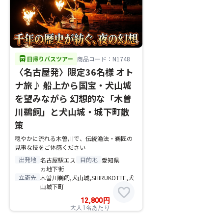
directions_bus
日帰りバスツアー
商品コード：N1748
〈名古屋発〉限定36名様 オト
ナ旅♪ 船上から国宝・犬山城
を望みながら 幻想的な「木曽
川鵜飼」と犬山城・城下町散
策
穏やかに流れる木曽川で、伝統漁法・鵜匠の
見事な技をご体感ください
出発地
目的地
名古屋駅エス
愛知県
カ地下街
立寄先
木曽川鵜飼,犬山城,SHIRUKOTTE,犬
山城下町
favorite
12,800
円
大人1名あたり