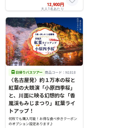
12,900
円
大人1名あたり
directions_bus
日帰りバスツアー
商品コード：N1818
〈名古屋発〉約１万本の桜と
紅葉の大競演「小原四季桜」
と、川面に映る幻想的な「香
嵐渓もみじまつり」紅葉ライ
トアップ！
何枚でも購入可能！お得な食べ歩きクーポン
のオプション設定あります♪