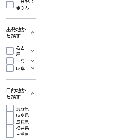
土日祝出
発のみ
出発地か
expand_more
ら探す
名古
expand_more
屋
expand_more
一宮
expand_more
岐阜
目的地か
expand_more
ら探す
長野県
岐阜県
滋賀県
福井県
三重県