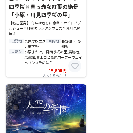
四季桜×真っ赤な紅葉の絶景
「小原・川見四季桜の里」
【名古屋発】 今年はさらに豪華！ナイトバブ
ルショー×月夜のランタンフェス×お月見開
催♪
出発地
目的地
名古屋駅エス
長野県 ・ 愛
カ地下街
知県
立寄先
小原または川見四季桜の里,馬籠宿,
馬籠館,富士見台高原ロープーウェイ
ヘブンスそのはら
favorite
15,800
円
大人1名あたり