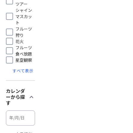
ツアー
シャイン
マスカッ
ト
フルーツ
狩り
花火
フルーツ
食べ放題
星空観察
すべて表示
カレンダ
expand_more
ーから探
す