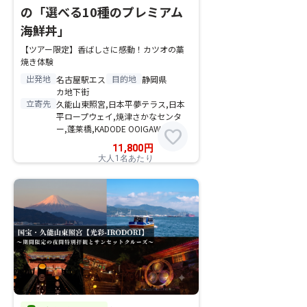
の「選べる10種のプレミアム
海鮮丼」
【ツアー限定】香ばしさに感動！カツオの藁
焼き体験
出発地
目的地
名古屋駅エス
静岡県
カ地下街
立寄先
久能山東照宮,日本平夢テラス,日本
平ロープウェイ,焼津さかなセンタ
ー,蓬莱橋,KADODE OOIGAWA
favorite
11,800
円
大人1名あたり