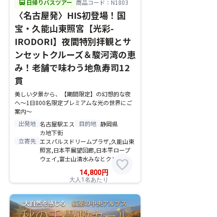
directions_bus
日帰りバスツアー
商品コード：N1803
〈名古屋発〉HIS初登場！国
宝・久能山東照宮【光彩-
IRODORI】夜間特別拝観とサ
ンセットクルーズ＆駿河湾の恵
み！老舗で味わう地魚寿司12
貫
美しい夕景から、【期間限定】の幻想的な夜
へ〜1日800名限定プレミアムな光の世界にご
案内〜
出発地
目的地
名古屋駅エス
静岡県
カ地下街
立寄先
エスパルスドリームプラザ,久能山東
照宮,日本平展望回廊,日本平ロープ
ウェイ,富士山清水みなとクルーズ
favorite
14,800
円
大人1名あたり