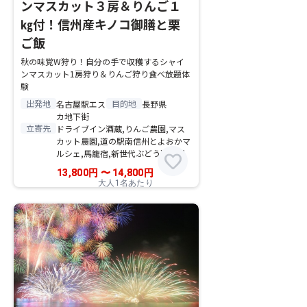
ンマスカット３房＆りんご１
㎏付！信州産キノコ御膳と栗
ご飯
秋の味覚W狩り！自分の手で収穫するシャイ
ンマスカット1房狩り＆りんご狩り食べ放題体
験
出発地
目的地
名古屋駅エス
長野県
カ地下街
立寄先
ドライブイン酒蔵,りんご農園,マス
カット農園,道の駅南信州とよおかマ
ルシェ,馬籠宿,新世代ぶどう選果場
favorite
13,800
円
〜
14,800
円
大人1名あたり