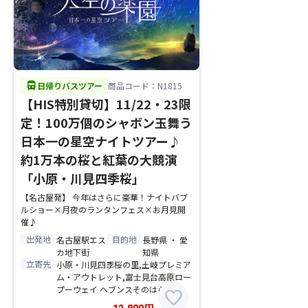
directions_bus
日帰りバスツアー
商品コード：N1815
【HIS特別貸切】11/22・23限
定！100万個のシャボン玉舞う
日本一の星空ナイトツアー♪
約1万本の桜と紅葉の大競演
「小原・川見四季桜」
【名古屋発】 今年はさらに豪華！ナイトバブ
ルショー×月夜のランタンフェス×お月見開
催♪
出発地
目的地
名古屋駅エス
長野県 ・ 愛
カ地下街
知県
立寄先
小原・川見四季桜の里,土岐プレミア
ム・アウトレット,富士見台高原ロー
プーウェイ ヘブンスそのはら
favorite