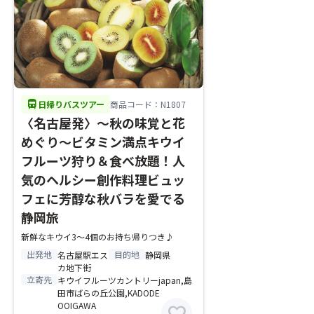
directions_bus
日帰りバスツアー
商品コード：N1807
〈名古屋発〉～秋の味覚と花
めぐり～ビタミン満点キウイ
フルーツ狩り＆食べ放題！人
気のヘルシー創作料理ビュッ
フェに芳醇な秋バラを愛でる
静岡旅
新鮮なキウイ3～4個のお持ち帰りつき♪
出発地
目的地
名古屋駅エス
静岡県
カ地下街
立寄先
キウイフルーツカントリーjapan,島
田市ばらの丘公園,KADODE
OOIGAWA
favorite