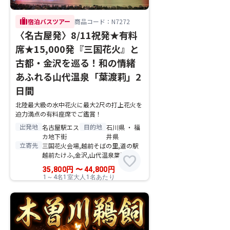
trip
宿泊バスツアー
商品コード：N7272
〈名古屋発〉8/11祝発★有料
席★15,000発『三国花火』と
古都・金沢を巡る！和の情緒
あふれる山代温泉「葉渡莉」2
日間
北陸最大級の水中花火に最大2尺の打上花火を
迫力満点の有料座席でご鑑賞！
出発地
目的地
名古屋駅エス
石川県 ・ 福
カ地下街
井県
立寄先
三国花火会場,越前そばの里,道の駅
越前たけふ,金沢,山代温泉葉渡莉
favorite
35,800
円
〜
44,800
円
1～4名1室大人1名あたり