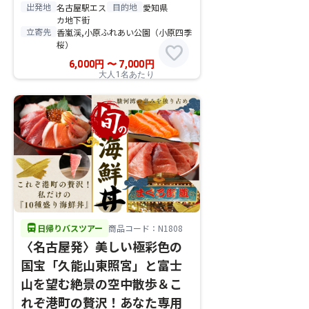
出発地
目的地
名古屋駅エス
愛知県
カ地下街
立寄先
香嵐渓,小原ふれあい公園（小原四季
桜）
favorite
6,000
円
〜
7,000
円
大人1名あたり
directions_bus
日帰りバスツアー
商品コード：N1808
〈名古屋発〉美しい極彩色の
国宝「久能山東照宮」と富士
山を望む絶景の空中散歩＆こ
れぞ港町の贅沢！あなた専用