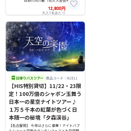
日野川河川敷（花火大会会場）
favorite
12,800
円
大人1名あたり
directions_bus
日帰りバスツアー
商品コード：N1811
【HIS特別貸切】11/22・23限
定！100万個のシャボン玉舞う
日本一の星空ナイトツアー♪
１万５千本の紅葉が色づく日
本随一の秘境「夕森渓谷」
【名古屋発】 今年はさらに豪華！ナイトバブ
ルショー×月夜のランタンフェス×お月見開