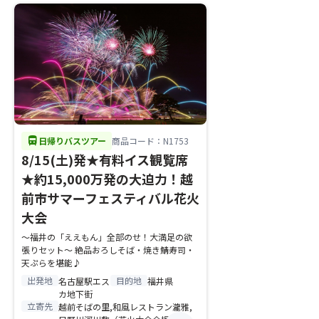
directions_bus
日帰りバスツアー
商品コード：N1753
8/15(土)発★有料イス観覧席
★約15,000万発の大迫力！越
前市サマーフェスティバル花火
大会
〜福井の「ええもん」全部のせ！大満足の欲
張りセット〜 絶品おろしそば・焼き鯖寿司・
天ぷらを堪能♪
出発地
目的地
名古屋駅エス
福井県
カ地下街
立寄先
越前そばの里,和風レストラン瀧雅,