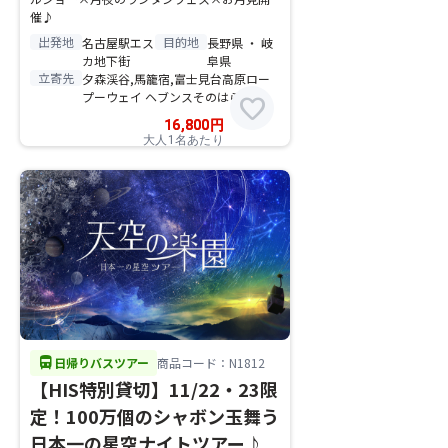
催♪
出発地
目的地
名古屋駅エス
長野県 ・ 岐
カ地下街
阜県
立寄先
夕森渓谷,馬籠宿,富士見台高原ロー
プーウェイ ヘブンスそのはら
favorite
16,800
円
大人1名あたり
directions_bus
日帰りバスツアー
商品コード：N1812
【HIS特別貸切】11/22・23限
定！100万個のシャボン玉舞う
日本一の星空ナイトツアー♪