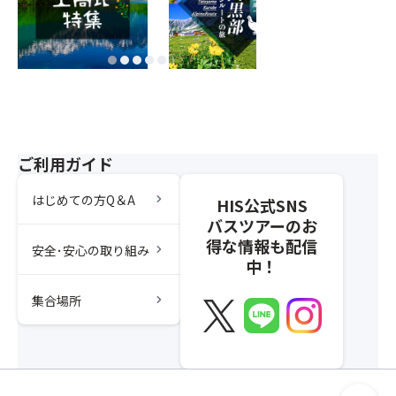
ご利用ガイド
chevron_right
はじめての方Q＆A
HIS公式SNS
バスツアーのお
得な情報も配信
chevron_right
安全･安心の取り組み
中！
chevron_right
集合場所