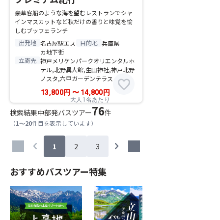
豪華客船のような海を望むレストランでシャ
インマスカットなど秋だけの香りと味覚を愉
しむブッフェランチ
出発地
目的地
名古屋駅エス
兵庫県
カ地下街
立寄先
神戸メリケンパークオリエンタルホ
テル,北野異人館,生田神社,神戸北野
ノスタ,六甲ガーデンテラス
favorite
13,800
円
〜
14,800
円
大人1名あたり
76
検索結果
中部発バスツアー
件
（
1～20
件目を表示しています）
chevron_left
chevron_right
1
2
3
おすすめバスツアー特集