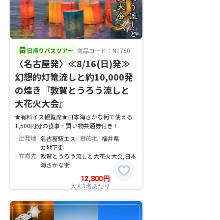
directions_bus
日帰りバスツアー
商品コード：N1750
〈名古屋発〉≪8/16(日)発≫
幻想的灯篭流しと約10,000発
の煌き『敦賀とうろう流しと
大花火大会』
★有料イス観覧席★日本海さかな街で使える
1,500円分の食事・買い物共通券付き！
出発地
目的地
名古屋駅エス
福井県
カ地下街
立寄先
敦賀とうろう流しと大花火大会,日本
海さかな街
favorite
12,800
円
大人1名あたり