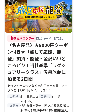
trip
宿泊バスツアー
商品コード：N7281
〈名古屋発〉★8000円クーポ
ン付き★「旅して応援、能
登」加賀・能登・金沢いいと
ころどり！当社基準「ラグジ
ュアリークラス」温泉旅館に
泊まる2日間
飲食店や土産物店などで利用できる電子クー
ポンを【8,000円相当】付与！！
出発地
目的地
名古屋駅エス
石川県
カ地下街
立寄先
倶利迦羅不動寺 西之坊鳳凰殿,道の
駅 倶利伽羅源平の郷 倶利伽羅塾,近