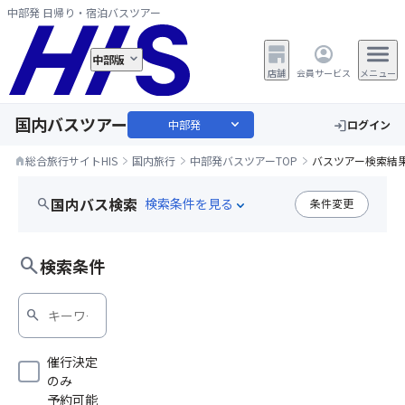
中部発 日帰り・宿泊バスツアー
中部版
店舗
会員サービス
メニュー
国内バスツアー
expand_more
中部発
ログイン
login
総合旅行サイトHIS
国内旅行
中部発バスツアーTOP
バスツアー検索結
home
国内バス検索
search
条件変更
expand_more
search
検索条件
search
催行決定
のみ
予約可能