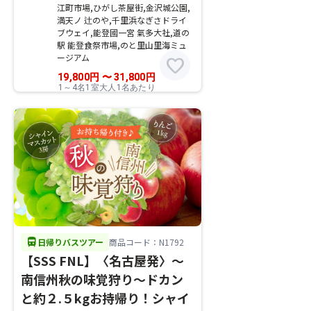
江町市場,ひがし茶屋街,金沢城公園,
満天ノ 辻のや,千里浜なぎさドライ
ブウェイ,能登國一宮 氣多大社,道の
駅 能登食祭市場,のと里山里海ミュ
ージアム
favorite
19,800
円
〜
31,800
円
1～4名1室大人1名あたり
directions_bus
日帰りバスツアー
商品コード：N1792
【SSS FNL】〈名古屋発〉～
南信州秋の味覚狩り～ドカン
と約２.５kgお持帰り！シャイ