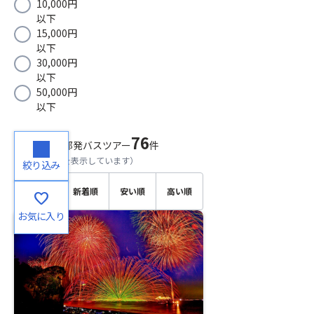
10,000円
以下
15,000円
以下
30,000円
以下
50,000円
以下
76
検索結果
中部発バスツアー
件
（
1～20
件目を表示しています）
絞り込み
おすす
新着順
安い順
高い順
favorite
め順
お気に入り