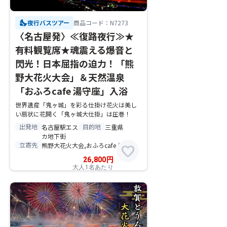
nights_stay
夜行バスツアー
商品コード：N7273
〈名古屋発〉≪復路夜行≫★
有料観覧席★魂震える爆音と
閃光！日本屈指の迫力！「熊
野大花火大会」＆天然温泉
「おふろcafe 湯守座」入浴
世界遺産「鬼ヶ城」を彩る仕掛け花火は美し
い扇状に花開く「鬼ヶ城大仕掛」は圧巻！
出発地
目的地
名古屋駅エス
三重県
カ地下街
立寄先
熊野大花火大会,おふろcafe 湯守座
favorite
26,800
円
大人1名あたり