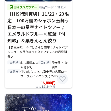
directions_bus
日帰りバスツアー
商品コード：N1814
【HIS特別貸切】11/22・23限
定！100万個のシャボン玉舞う
日本一の星空ナイトツアー♪
エメラルドブルー×紅葉「付
知峡」＆栗きんとん絞り
【名古屋発】 今年はさらに豪華！ナイトバブ
ルショー×月夜のランタンフェス×お月見開
催♪
出発地
目的地
名古屋駅エス
長野県 ・ 岐
カ地下街
阜県
立寄先
付知峡,ちこり村,富士見台高原ロー
プーウェイ ヘブンスそのはら
favorite
16,800
円
大人1名あたり