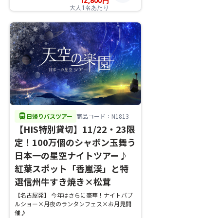
12,800
円
大人1名あたり
directions_bus
日帰りバスツアー
商品コード：N1813
【HIS特別貸切】11/22・23限
定！100万個のシャボン玉舞う
日本一の星空ナイトツアー♪
紅葉スポット「香嵐渓」と特
選信州牛すき焼き×松茸
【名古屋発】 今年はさらに豪華！ナイトバブ
ルショー×月夜のランタンフェス×お月見開
催♪