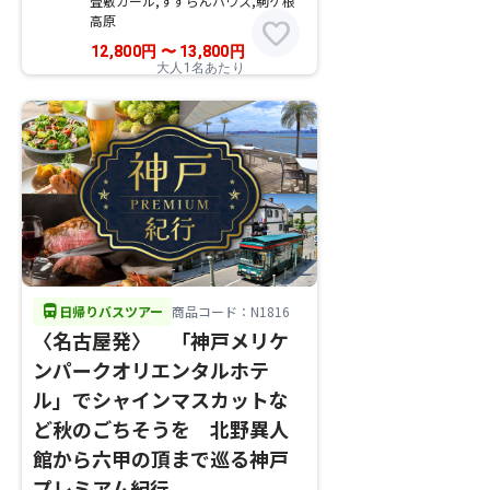
畳敷カール,すずらんハウス,駒ケ根
高原
favorite
12,800
円
〜
13,800
円
大人1名あたり
directions_bus
日帰りバスツアー
商品コード：N1816
〈名古屋発〉 「神戸メリケ
ンパークオリエンタルホテ
ル」でシャインマスカットな
ど秋のごちそうを 北野異人
館から六甲の頂まで巡る神戸
プレミアム紀行