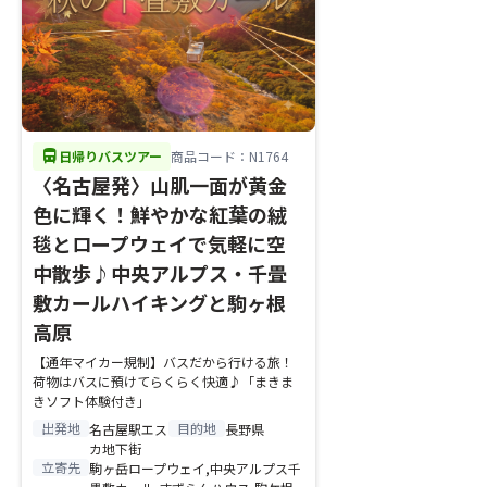
directions_bus
日帰りバスツアー
商品コード：N1764
〈名古屋発〉山肌一面が黄金
色に輝く！鮮やかな紅葉の絨
毯とロープウェイで気軽に空
中散歩♪中央アルプス・千畳
敷カールハイキングと駒ヶ根
高原
【通年マイカー規制】バスだから行ける旅！
荷物はバスに預けてらくらく快適♪「まきま
きソフト体験付き」
出発地
目的地
名古屋駅エス
長野県
カ地下街
立寄先
駒ヶ岳ロープウェイ,中央アルプス千