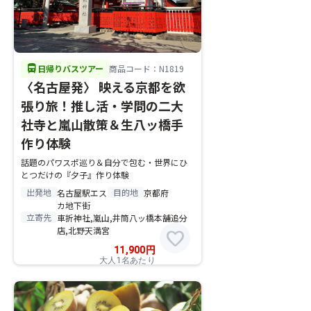
directions_bus
日帰りバスツアー
商品コード：N1819
〈名古屋発〉 映える京都を欲
張り旅！推し活・学問の二大
社寺と嵐山散策＆生八ッ橋手
作り体験
話題のパワスポ巡り＆自分で包む・世界にひ
とつだけの『夕子』作り体験
出発地
目的地
名古屋駅エス
京都府
カ地下街
立寄先
車折神社,嵐山,井筒八ッ橋本舗追分
店,北野天満宮
favorite
11,900
円
大人1名あたり