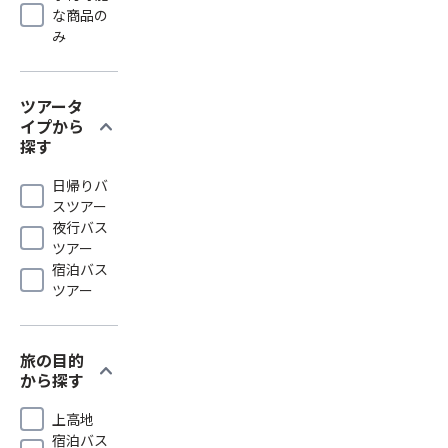
な商品の
み
ツアータ
expand_more
イプから
探す
日帰りバ
スツアー
夜行バス
ツアー
宿泊バス
ツアー
旅の目的
expand_more
から探す
上高地
宿泊バス