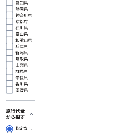
愛知県
静岡県
神奈川県
京都府
石川県
富山県
和歌山県
兵庫県
新潟県
鳥取県
山梨県
群馬県
奈良県
香川県
愛媛県
旅行代金
expand_more
から探す
指定なし