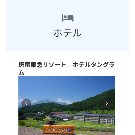
会
峰、
また、夜になると気温が下がる場合がありますの
栗」
州
で
飯
で、薄手のカーディガンなど羽織り物をお持ちくだ
を
そ
hotel
す！
綱
さい。
使
ば・
世
山）
③懐中電灯⇒日没後は周囲が見えづらくなりますの
っ
野
界
の
ホテル
で、光る物があると便利です。
た
沢
最
絶
④ポケットティッシュ・ウェットティッシュ⇒仮設
特
菜
大
景
トイレ使用の際トイレットペーパーの備え付けがな
別
な
級
を
い場合がありますので、用意があると安心です。
な
ど
と
ご
⑤敷物⇒観覧席は板敷きでシートはありません。シ
お
信
言
覧
ート・クッション・座布団などをお持ちください。
菓
州
斑尾東急リゾート ホテルタングラ
わ
い
（イスは禁止）
子
な
ム
れ
た
⑥靴をいれるビニール袋⇒観覧席は靴を脱いであが
を
ら
る
だ
ります。
自
出
で
「四
け
※観覧席でのイス、傘、カメラの三脚や自撮り棒の
然
し
は
尺
ま
使用は禁止されています。当日は現地係員の指示に
豊
始
の
玉」
す
従いお楽しみください。
か
め
メ
は、
chevron_left
chevron_right
♪
な
ま
ニ
開
斑
す。
ュ
く
尾
収
ー
と
高
穫
を
直
原
直
ご
径