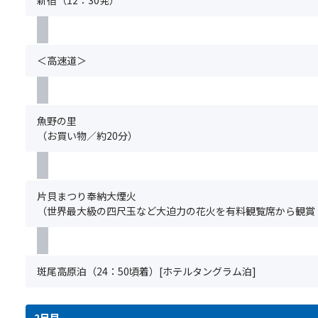
新宿（12：30発）
大
全
の
房
輪
室
ブ
狩
で
40
ロ
り！
圧
㎡
ッ
狩
＜高速道＞
倒
の
ク
っ
的
お
が
た
ス
部
敷
巨
ケ
屋
か
峰
魚野の里
ー
で
れ
は
（お買い物／約20分）
ル
ゆ
た
お
を
っ
「栗
土
誇
た
の
産
り
り
小
に
片貝まつり奉納大煙火
ま
快
径」
お
（世界最大級の四尺玉など大迫力の花火を有料観覧席から観賞！
す。
適
な
持
打
に
ど
ち
ち
お
和
帰
上
過
風
り
斑尾高原泊（24：50頃着）[ホテルタングラム泊]
げ
ご
で
く
の
し
統
だ
瞬
い
一
さ
2日目