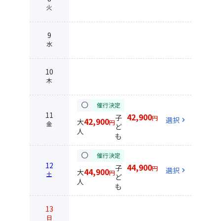
火
9
水
10
木
circle
催行決定
11
42,900
子
円
選択
chevron_right
42,900
大
円
金
ど
人
も
circle
催行決定
12
44,900
子
円
選択
chevron_right
44,900
大
円
土
ど
人
も
13
日