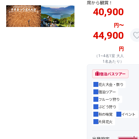
席から観賞！
40,900
円
〜
44,900
favor
円
（1~4名1室 大人
1名あたり）
trip
宿泊バスツアー
花火大会・祭り
宿泊ツアー
フルーツ狩り
ぶどう狩り
秋の味覚
イベント
片貝花火
出発設定