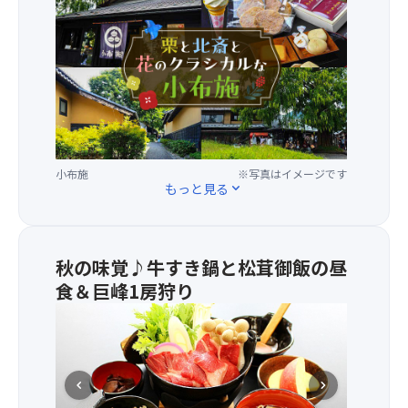
道
と
納
約
北
大
10
斎
煙
分
と
火」
の
花
三
空
の
尺
中
ま
玉
散
ち」
発
歩
で
祥
を
小布施
※写真はイメージです
知
もっと見る
expand_more
の
お
ら
地
楽
れ
と
し
る
し
み
風
秋の味覚♪牛すき鍋と松茸御飯の昼
て
く
情
有
食＆巨峰1房狩り
だ
あ
名
さ
る
★2
な
い！
小
日
片
展
布
目
貝
望
施
は
で、
テ
chevron_left
chevron_right
を
牛
尺
ラ
散
す