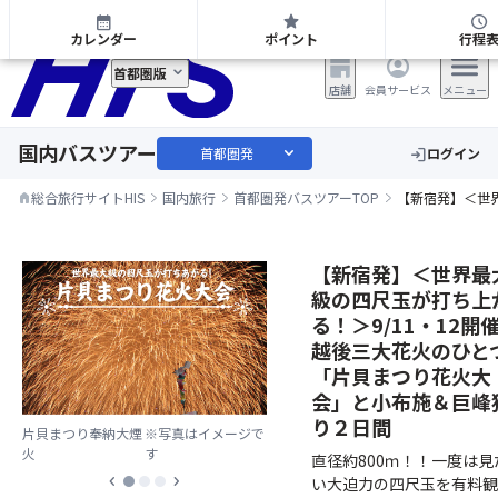
首都圏発 日帰り・宿泊バスツアー
calendar_month
star
schedule
カレンダー
ポイント
行程
首都圏版
店舗
会員サービス
メニュー
国内バスツアー
expand_more
首都圏発
ログイン
login
総合旅行サイトHIS
国内旅行
首都圏発バスツアーTOP
【新宿発】＜世
home
【新宿発】＜世界最
級の四尺玉が打ち上
る！＞9/11・12開
越後三大花火のひと
「片貝まつり花火大
会」と小布施＆巨峰
り２日間
片貝まつり奉納大煙
※写真はイメージで
火
す
直径約800ｍ！！一度は見
chevron_left
chevron_right
い大迫力の四尺玉を有料観