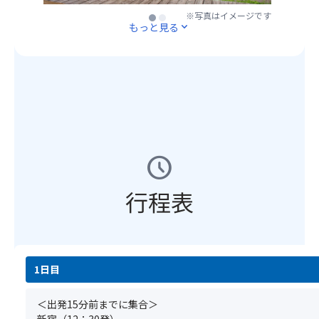
に
後
堪
約
※写真はイメージです
※写真はイメージです
建
の
能
もっと見る
expand_more
800
つ
新
く
メ
高
鮮
だ
ー
原
な
さ
ト
リ
栗
い
ル
ゾ
は、
♪
（東
ー
香
京
ト
り
★
ス
ホ
と
信
カ
テ
風
州
schedule
イ
ル。
味
の
ツ
温
が
農
行程表
リ
泉
格
園
ー
露
別
で
の
天
で
育
高
風
す
っ
さ
呂
♪（
た
以
1日目
や
途
巨
上）
大
有
峰
も
浴
料）
を
＜出発15分前までに集合＞
の
場、
栗
一