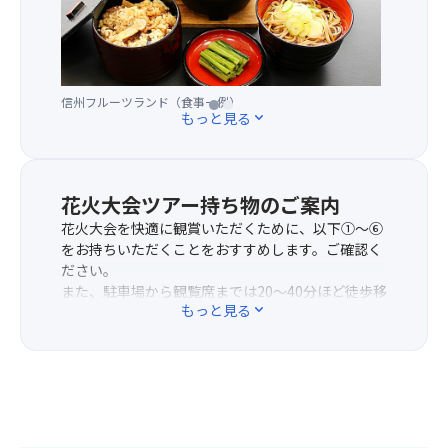
玉
ス
策！
き
以
か
栗
鍋
上
ら
の
と
の
は、
収
松
大
野
穫
信州フルーツランド（食事一例）
巨峰1房狩り
※写真はイメージです
茸
もっと見る
expand_more
玉
尻
が
御
が
湖
始
飯
惜
や
ま
の
し
北
る
ご
花火大会ツアー持ち物のご案内
げ
信
9
昼
も
五
花火大会を快適に観賞いただくために、以下①～⑥
月
食！
な
岳
をお持ちいただくことをおすすめします。ご確認く
は、
秋
く
（妙
ださい。
老
の
披
高
また、駐車場から観覧席までは20～40分ほど徒歩移
舗
味
露
山、
もっと見る
expand_more
動になります。歩きやすい靴でお越しください。
の
覚！
さ
黒
①雨ガッパ⇒観覧席での傘の使用は禁止されていま
栗
松
れ
姫
す。突然の雨などに備え、カッパをご準備くださ
菓
茸
る
山、
い。
子
御
花
戸
②寒暖差対策⇒会場には屋根がないため、帽子・日
店
飯
火
隠
焼け止め・飲み物などで、ご自身で日差しや暑さ対
が
や
大
連
策をお願いします。
「新
信