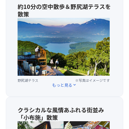
後
約10分の空中散歩＆野尻湖テラスを
三
散策
大
花
リ
火
フ
大
ト
会」
に
の
乗
一
っ
つ
て
と
標
な
高
っ
1,10
て
野尻湖テラス
※写真はイメージです
の
もっと見る
expand_more
い
展
る
望
「片
テ
貝
ラ
クラシカルな風情あふれる街並み
ま
ス
「小布施」散策
つ
へ！
り
片
★「
奉