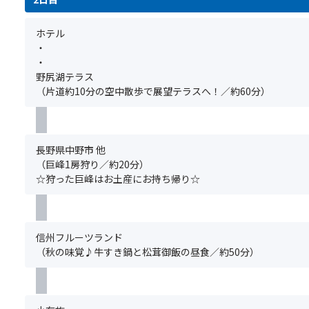
間
た
さ
い
か
だ
れ
♪
ホテル
ら
け
た
・
開
ま
街
・
く
す。
並
野尻湖テラス
ま
み
（片道約10分の空中散歩で展望テラスへ！／約60分）
で
【食
は
の
事
お
「ド
条
散
ォ
件】
歩
ー
長野県中野市 他
朝
に
ン！
（巨峰1房狩り／約20分）
食：
最
と
☆狩った巨峰はお土産にお持ち帰り☆
ビ
適！
い
ュ
栗
う
ッ
羊
重
フ
羹
低
信州フルーツランド
ェ
や
音
（秋の味覚♪牛すき鍋と松茸御飯の昼食／約50分）
【客
栗
は、
室
鹿
た
タ
の
だ
イ
子
聞