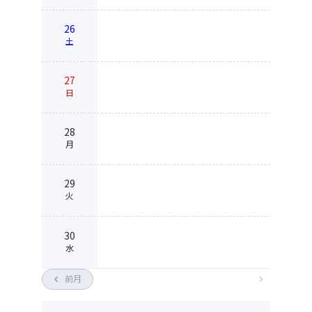
26
土
27
日
28
月
29
火
30
水
chevron_left
前月
chevron_right