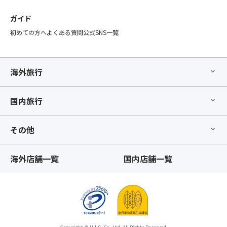
で
け
き
ガイド
ま
ま
す。
初めての方へ
よくある質問
公式SNS一覧
せ
翌
ん。
朝
当
は
日
海外旅行
5：
現
00
地
よ
国内旅行
に
り
て
大
ご
浴
その他
案
場
内
が
い
海外店舗一覧
国内店舗一覧
ご
た
利
し
用
ま
い
す。
た
※
だ
昼
け