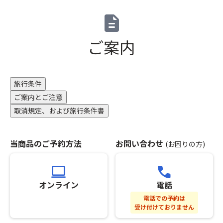
快
で
の
description
な
す。
も
迫
所
お
力
定
す
ご案内
で
の
す
す！
喫
め
※
煙
で
観
所
す
旅行条件
覧
を
♪
ご案内とご注意
席
ご
取消規定、および旅行条件書
は
利
桟
用
敷
く
当商品のご予約方法
お問い合わせ
席
(お困りの方)
だ
（相
さ
席）
い。
computer
call
と
※
オンライン
電話
な
洋
り
室
電話での予約は
ま
で
受け付けておりません
す。
3