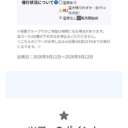
催行状況について
help
circle
空席あり
空き残りわずか
（数字は
change_history
残1
残席数）
close
空席なし
販売開始前
※奇数グループでのご参加は相席になる場合があります。
当コースは6歳以下の方はお申込みいただけません。
＜こちらのツアーのお申し込みは出発3日前23:59までの受付
となります。＞
出発日：2026年9月11日～2026年9月12日
star