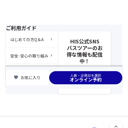
譲
名
り
以
合
上
っ
は
て
ご利用ガイド
ソ
の
フ
ご
ァ
chevron_right
はじめての方Q＆A
HIS公式SNS
観
ー
バスツアーのお
覧
ベ
得な情報も配信
chevron_right
安全･安心の取り組み
を
ッ
中！
お
ド
願
で
chevron_right
集合場所
い
の
人数・出発日を選択
favorite
お気に入り
オンライン予約
し
ご
ま
用
す。
意
※
と
花
な
火
り
大
ま
会
す。
の