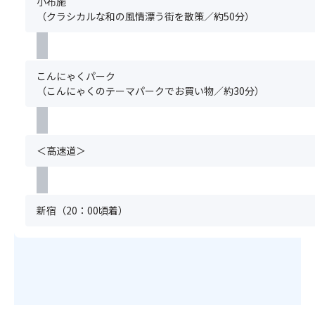
小布施
プ】
な
く
（クラシカルな和の風情漂う街を散策／約50分）
洋
ど
の
室
栗
で
【バ
菓
は
ス・
子
な
こんにゃくパーク
ト
の
く、
（こんにゃくのテーマパークでお買い物／約30分）
イ
お
身
レ
買
体
付】
い
全
（指
物
体
定
や
＜高速道＞
で
不
カ
衝
可）
フ
撃
※
ェ
を
お
で
新宿（20：00頃着）
感
部
ほ
じ
屋
っ
る
は
と
ほ
全
一
ど
室
息
の
禁
す
豪
煙
る