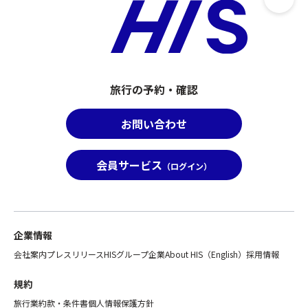
※
観
ホ
覧
テ
席
ル
は、
到
お
着
客
旅行の予約・確認
後
様
の
ご
大
お問い合わせ
自
浴
身
場
で
は
会員サービス
（ログイン）
お
24：
選
00
び
ま
い
で
た
ご
企業情報
だ
利
会社案内
プレスリリース
HISグループ企業
About HIS（English）
採用情報
く
用
こ
い
規約
と
た
は
旅行業約款・条件書
個人情報保護方針
だ