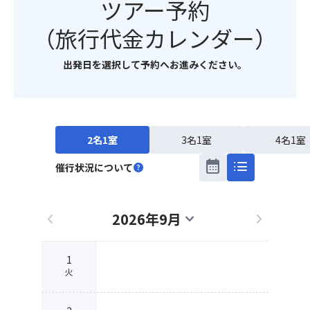
ツアー予約
（旅行代金カレンダー）
出発日を選択して予約へお進みください。
2名1室
3名1室
4名1室
calendar_month
list
催行状況について
help
2026年9月
chevron_left
expand_more
chevron_right
1
火