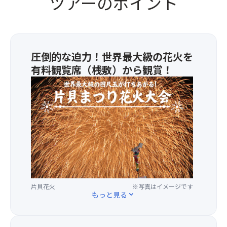
ツアーのポイント
圧倒的な迫力！世界最大級の花火を
有料観覧席（桟敷）から観賞！
川
の
長
岡・
海
の
柏
崎・
山
の
片貝花火
※写真はイメージです
片
もっと見る
expand_more
貝
と
「越