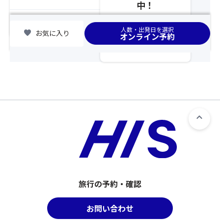
リ
込
ま
中！
ッ
み
す
ク
を
chevron_right
の
集合場所
人数・出発日を選択
≫※
さ
favorite
お気に入り
で
オンライン予約
道
れ
ご
の
な
注
駅
か
意
川
っ
く
場
た
だ
田
場
さ
園
合
い。
プ
は
②「
ラ
席
ス
ザ
が
座
の
離
席
立
れ
前
寄
ま
方
り
す
指
旅行の予約・確認
な
の
定
し
で
オ
≪
お問い合わせ
ご
プ
さ
注
シ