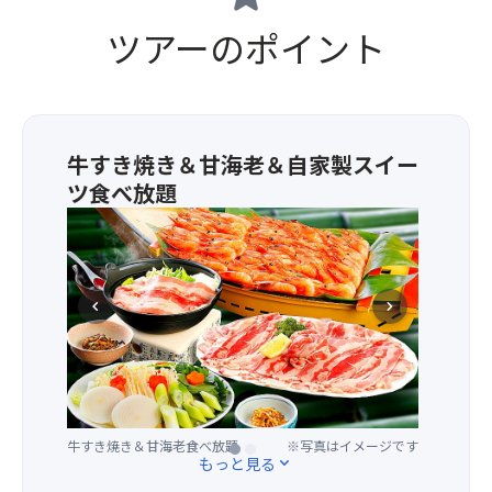
ツアーのポイント
牛すき焼き＆甘海老＆自家製スイー
ツ食べ放題
★
牛
す
き
chevron_left
chevron_right
焼
き
＆
甘
海
老
牛すき焼き＆甘海老食べ放題
自家製スイーツ食べ放題
※写真はイメージです
※写真はイメージです
食
もっと見る
expand_more
べ