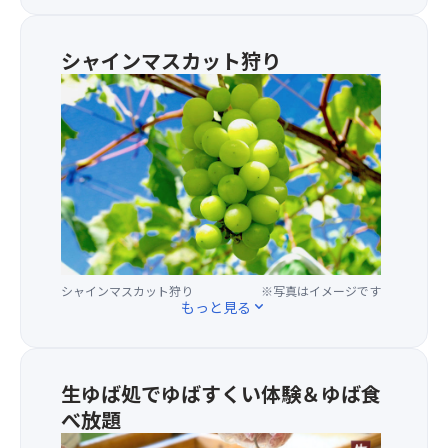
放
題
(50
シャインマスカット狩り
分
★
間)！
爽
今
や
日
か
ば
な
か
香
り
り
は
が
食
広
べ
が
す
シャインマスカット狩り
※写真はイメージです
る
ぎ
もっと見る
expand_more
♪
ち
宝
ゃ
石
っ
の
て
生ゆば処でゆばすくい体験＆ゆば食
よ
く
べ放題
う
だ
に
★
さ