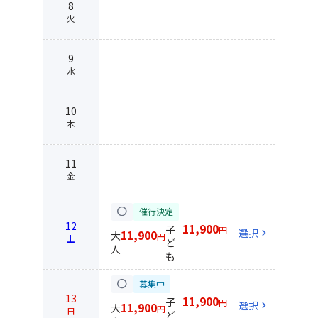
8
火
9
水
10
木
11
金
circle
催行決定
12
11,900
子
円
選択
chevron_right
11,900
大
円
土
ど
人
も
circle
募集中
13
11,900
子
円
選択
chevron_right
11,900
大
円
日
ど