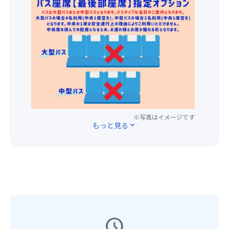
で
ク
食
ラ
お
座
す！
リ
さ
ザ
1
席
ー
れ
で
人
を
ミ
て
お
様
ご
ー！
で
買
1,00
用
大
き
い
円
意
豆
た
物！
の
し
本
V
地
追
ま
来
字
元
加
す
の
の
の
料
★☆
旨
谷
新
金
※写真はイメージです
【注
み
に
もっと見る
expand_more
鮮
で、
意
を
向
野
最
事
ぜ
か
菜
後
項】
ひ
っ
や
部
①
味
て、
果
の
基
わ
川
物
座
本
っ
が
が
席
ツ
て
勢
買
を
ア
く
い
え
ご
ー
schedule
だ
よ
る
用
の