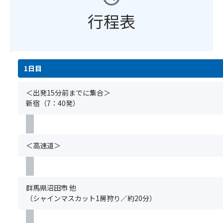
さ
く
フ
意
ご
い！
流
ァ
行程表
し
予
＜
れ
ー
ま
約
ス
て
マ
す
と
ペ
い
ー
★☆
同
シ
く
ズ
【注
時
ャ
様
マ
意
1日目
に
ル
子
ー
事
お
特
は
ケ
項】
申
＜出発15分前までに集合＞
典
圧
ッ
①
込
新宿（7：40発）
＞
巻
ト
基
み
と
の
や
本
く
ろ
一
ベ
ツ
だ
っ
言
ー
ア
さ
＜高速道＞
と
で
カ
ー
い。
ろ
す
リ
の
グ
濃
♪
ー・
ご
ル
厚
ミ
予
ー
群馬県沼田市 他
♪
ー
約
プ
（シャインマスカット1房狩り／約20分）
赤
ト
と
全
城
工
同
員
山