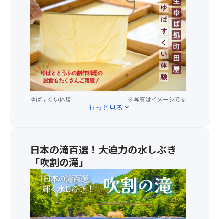
輝
と
い！
く
ろ
【お
「シ
～
品
ャ
り
書
イ
絶
き】
ン
品
牛
マ
の
す
ス
ゆ
き
カ
ば
焼
ッ
ゆばすくい体験
※写真はイメージです
す
き
もっと見る
expand_more
ト」
く
食
1
い
べ
房
体
放
狩
験！
題、
日本の滝百選！大迫力の水しぶき
り！
ゆ
甘
「吹割の滝」
甘
ば
海
み
と
老
★「
が
と
食
本
非
う
べ
の
常
ふ
放
滝
に
の
題、
百