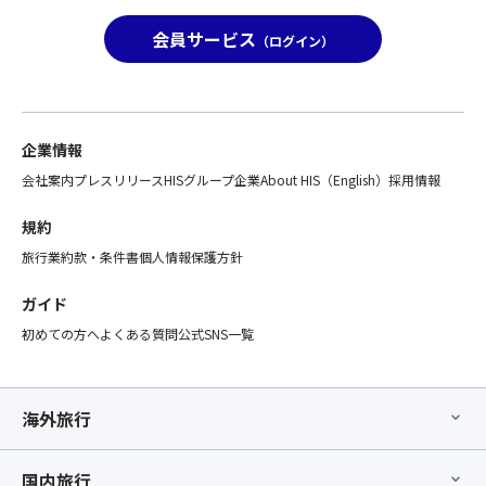
い
意
ョ
会員サービス
た
く
（ログイン）
ン」
ま
だ
の
新
さ
お
都
い。
手
心
②「
配
企業情報
発
ス
が
は
座
会社案内
プレスリリース
HISグループ企業
About HIS（English）
採用情報
完
こ
席
了
ち
【最
規約
し
ら
後
た
旅行業約款・条件書
個人情報保護方針
を
部
時
ク
座
点
ガイド
リ
席】
以
ッ
初めての方へ
よくある質問
公式SNS一覧
指
降、
ク
定
基
≫
オ
本
≪
プ
ツ
海外旅行
西
シ
ア
船
ョ
ー
橋
ン」
と
国内旅行