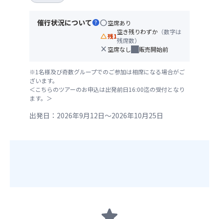
催行状況について
help
circle
空席あり
空き残りわずか
（数字は
change_history
残1
残席数）
close
空席なし
販売開始前
※1名様及び奇数グループでのご参加は相席になる場合がご
ざいます。
＜こちらのツアーのお申込は出発前日16:00迄の受付となり
ます。＞
出発日：2026年9月12日～2026年10月25日
star