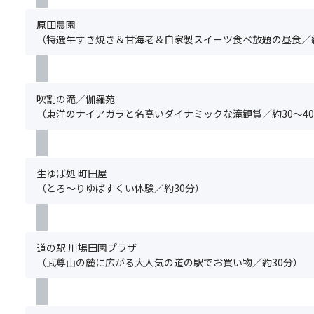
房・
時
分
麓
お
に
の
原田農園
生
に
お
お
（特選牛すき焼き＆甘海老＆自家製スイーツ食べ放題の昼食／約
乳
ぎ
申
申
使
り
込
込
用！
屋
み
み
の
さ
く
が
吹割の滝／伽羅苑
む
ん
だ
必
（東洋のナイアガラと名高いダイナミックな滝観賞／約30～4
ヨ
な
さ
要
ー
ど
い。
で
グ
が
グ
す。
ル
あ
ル
満
生ゆば処 町田屋
ト
り、
ー
席
（とろ～りゆばすくい体験／約30分）
の
1
プ
の
お
日
全
場
土
中
員
合
産
楽
分
は
付！
道の駅 川場田園プラザ
し
の
お
（武尊山の麓に広がる大人気の道の駅でお買い物／約30分）
め
お
申
る
申
込
人
込
い
気
み
た