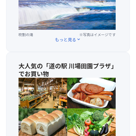
強
創
け
選」
く、
作
ん
認
艶
料
ち
定！
や
理
ん
群
か
の
う
馬
な
試
ど
吹割の滝
※写真はイメージです
を
もっと見る
expand_more
黄
食
ん、
代
緑
も
小
表
色
た
鉢、
す
の
く
白
る
大人気の「道の駅 川場田園プラザ」
実
さ
飯
人
は
でお買い物
ん
★
気
種
ご
さ
の
★「
が
用
ら
景
国
な
意！
に
勝
道
く
国
大
地
の
皮
産
盤
「吹
駅
ま
大
振
割
グ
で
豆
る
（ふ
ラ
お
を
舞
き
ン
い
使
い！
わ
プ
し