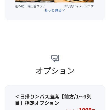
用
食
れ）
リ
く
す
べ
の
道の駅 川場田園プラザ
※写真はイメージです
202
もっと見る
expand_more
食
る
放
滝」
＆
べ
こ
題
散
「も
ら
だ
を
策！
う
れ
わ
も
大
一
ま
り
う
迫
度
す。
の
1
力
利
芳
「生
つ
の
用
醇
ゆ
付
水
し
な
ば
け
し
た
香
処
ち
ぶ
い
り
町
ゃ
き
道
と
オプション
田
い
は、
の
引
屋」
ま
ま
駅
き
醤
す
る
ラ
締
油
♪
で
ン
ま
や
自
滝
キ
っ
ラ
家
つ
ン
＜日帰り＞バス座席【前方/1～3列
た
ー
製
ぼ
グ
目】指定オプション
実
メ
ス
に
202
は
ン
イ
吸