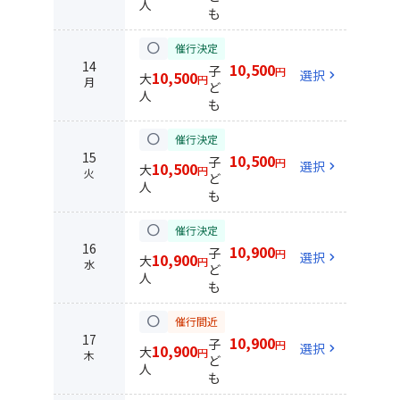
人
も
circle
催行決定
14
10,500
子
円
選択
chevron_right
10,500
大
円
月
ど
人
も
circle
催行決定
15
10,500
子
円
選択
chevron_right
10,500
大
円
火
ど
人
も
circle
催行決定
16
10,900
子
円
選択
chevron_right
10,900
大
円
水
ど
人
も
circle
催行間近
17
10,900
子
円
選択
chevron_right
10,900
大
円
木
ど
人
も