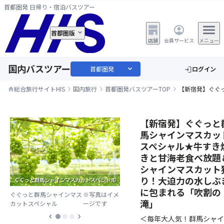
首都圏発 日帰り・宿泊バスツアー
首都圏版
店舗
会員サービス
メニュー
国内バスツアー
expand_more
首都圏発
ログイン
login
総合旅行サイトHIS
国内旅行
首都圏発バスツアーTOP
【新宿発】ぐぐ
home
【新宿発】ぐぐっと
馬シャインマスカッ
スペシャル★牛すき
きと甘海老食べ放題
シャインマスカット
り！大迫力の水しぶ
に包まれる「吹割の
ぐぐっと群馬シャインマス
※写真はイメ
滝」
カットスペシャル
ージです
chevron_left
chevron_right
＜毎年大人気！群馬シャイ