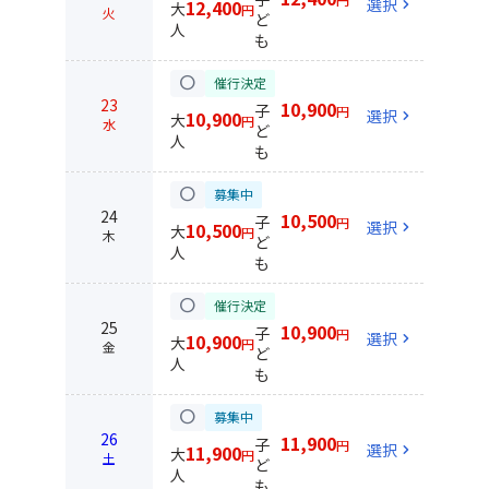
選択
chevron_right
12,400
大
円
火
ど
人
も
circle
催行決定
23
10,900
子
円
選択
chevron_right
10,900
大
円
水
ど
人
も
circle
募集中
24
10,500
子
円
選択
chevron_right
10,500
大
円
木
ど
人
も
circle
催行決定
25
10,900
子
円
選択
chevron_right
10,900
大
円
金
ど
人
も
circle
募集中
26
11,900
子
円
選択
chevron_right
11,900
大
円
土
ど
人
も