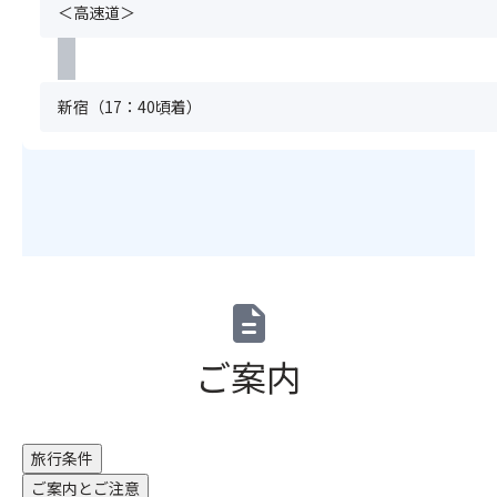
＜高速道＞
の
が
だ
道
必
け
の
要
ま
駅
で
せ
新宿（17：40頃着）
で
す。
ん。
す！
満
（キ
（※
席
ャ
店
の
ン
舗
場
セ
に
合
ル
よ
は
待
り
お
ち
定
申
不
description
休
込
可）
日
い
※
ご案内
あ
た
グ
り）
だ
ル
け
ー
≪
ま
プ
旅行条件
池
せ
全
袋
ん。
ご案内とご注意
員