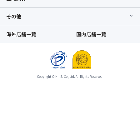
発
の
合
は
お
わ
こ
その他
手
せ
ち
配
て
ら
が
ひ
海外店舗一覧
国内店舗一覧
を
完
と
ク
了
つ
リ
し
の
ッ
た
募
ク
時
集
≫※
点
型
道
以
企
Copyright © H.I.S. Co.,Ltd. All Rights Reserved.
の
降、
画
駅
基
旅
川
本
行
場
ツ
の
田
ア
範
園
ー
囲
プ
と
と
ラ
合
し
ザ
わ
て