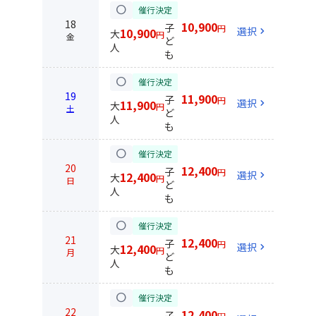
circle
催行決定
18
10,900
子
円
選択
chevron_right
10,900
大
円
金
ど
人
も
circle
催行決定
19
11,900
子
円
選択
chevron_right
11,900
大
円
土
ど
人
も
circle
催行決定
20
12,400
子
円
選択
chevron_right
12,400
大
円
日
ど
人
も
circle
催行決定
21
12,400
子
円
選択
chevron_right
12,400
大
円
月
ど
人
も
circle
催行決定
22
12,400
子
円