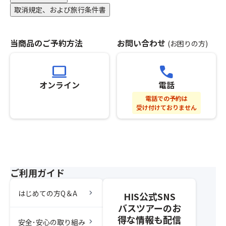
発
（キ
分
取消規定、および旅行条件書
は
ャ
の
こ
ン
お
ち
セ
申
当商品のご予約方法
お問い合わせ
(お困りの方)
ら
ル
し
を
待
込
computer
call
ク
ち
み
リ
不
を
オンライン
電話
ッ
可）
さ
電話での予約は
ク
※
れ
受け付けておりません
≫
グ
な
≪
ル
か
上
ー
っ
野
プ
た
発
全
場
は
員
合
ご利用ガイド
こ
分
は
ち
の
席
chevron_right
はじめての方Q＆A
ら
HIS公式SNS
お
が
を
バスツアーのお
申
離
ク
し
得な情報も配信
れ
chevron_right
安全･安心の取り組み