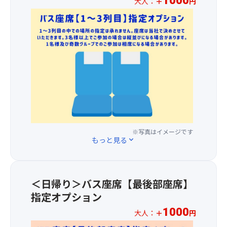
1000
の
大人：
＋
円
「パ
ス
ー
い
両
★☆
リ
ー
ツ
込
部
お
ッ！
プ
食
ま
門
1
サ
で
べ
れ
に
人
ク
い
放
る
お
様
ッ！
た
題！
よ
い
1,00
と
だ
う
て、
円
し
く
な
2025
の
た
出
不
年
追
軽
来
思
第
加
快
立
議
1
料
な
て
な
位
金
※写真はイメージです
食
の
感
の
もっと見る
expand_more
で、
感
ゆ
覚
道
前
が
ば
に
の
方
魅
は、
包
駅
1
力
と
ま
川
＜日帰り＞バス座席【最後部座席】
～
の
ろ
れ
場
指定オプション
3
ぶ
っ
ま
田
列
ど
と
1000
す。
大人：
＋
円
園
目
う
ろ
浸
プ
★☆
の