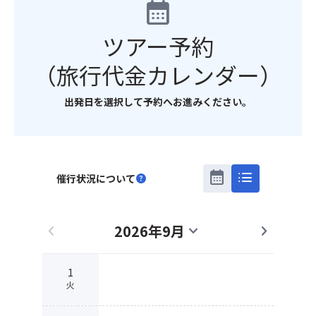
calendar_month
ツアー予約
（旅行代金カレンダー）
出発日を選択して予約へお進みください。
calendar_month
list
催行状況について
help
2026年9月
chevron_left
expand_more
chevron_right
1
火