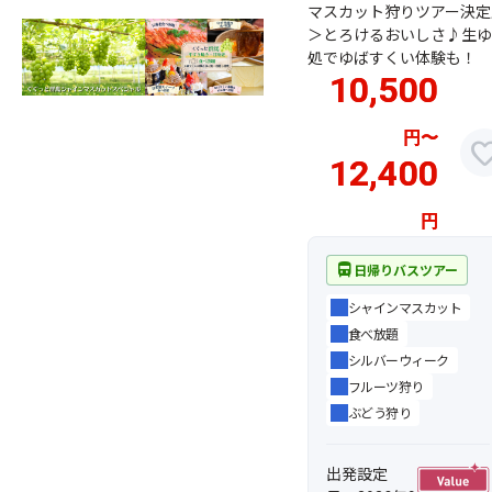
マスカット狩りツアー決定
＞とろけるおいしさ♪生ゆ
処でゆばすくい体験も！
10,500
円
〜
favor
12,400
円
directions_bus
日帰りバスツアー
シャインマスカット
食べ放題
シルバーウィーク
フルーツ狩り
ぶどう狩り
出発設定