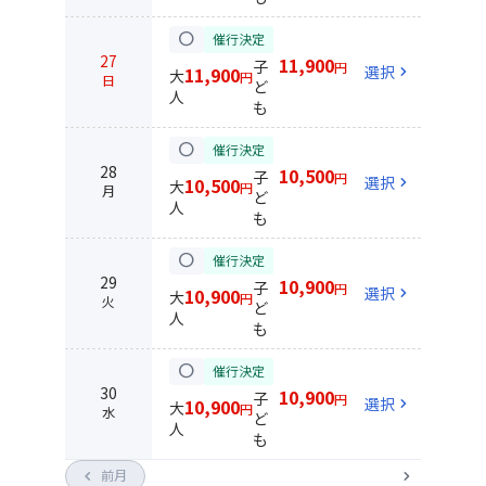
circle
催行決定
27
11,900
子
円
選択
chevron_right
11,900
大
円
日
ど
人
も
circle
催行決定
28
10,500
子
円
選択
chevron_right
10,500
大
円
月
ど
人
も
circle
催行決定
29
10,900
子
円
選択
chevron_right
10,900
大
円
火
ど
人
も
circle
催行決定
30
10,900
子
円
選択
chevron_right
10,900
大
円
水
ど
人
も
chevron_left
前月
chevron_right