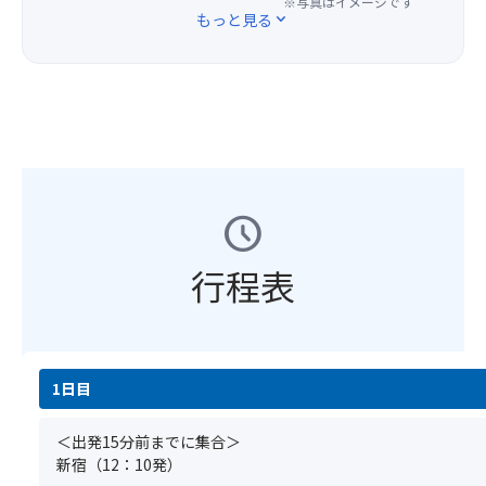
金
※写真はイメージです
【注
もっと見る
expand_more
ョ
で、
意
ン！
最
事
ち
後
項】
び
部
①
ま
の
基
る
座
本
子
席
ツ
ち
を
ア
ゃ
ご
ー
schedule
ん
用
の
ラ
意
ご
ン
行程表
し
予
ド
ま
約
(別
す
と
途
★☆
同
有
【注
時
料)・
意
1日目
に
清
事
お
水
項】
申
＜出発15分前までに集合＞
か
①
込
新宿（12：10発）
ん
基
み