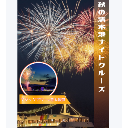
★
日
本
三
大
美
港
の
一
つ、
清
水
港
で
ロ
マ
ン
チ
ッ
ク
な
秋