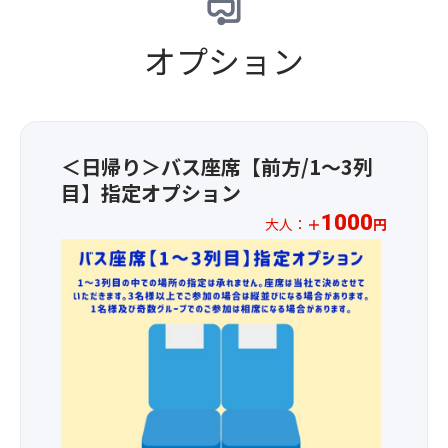
く
エ
合
士
だ
ス
う
山
オプション
さ
パ
贅
の
い
ル
沢
美
♪【
ス
な
し
品
ド
味
い
書
リ
わ
シ
き
ー
＜日帰り＞バス座席【前方/1～3列
い
ル
(一
ム
を
エ
目】指定オプション
例)】
プ
心
ッ
釜
1000
ラ
大人：
＋
円
ゆ
ト
揚
ザ
く
★☆
も
げ
で
ま
お
楽
し
お
で
1
し
ら
買
ご
人
め、
す
い
堪
様
清
ご
物！
能
1,00
水
飯、
清
く
円
港
厚
水
だ
の
の
焼
港
さ
追
魅
き
と
い
加
力