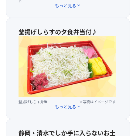
ト
ニ
ク
もっと見る
expand_more
ラ
ル
ア
ー
イ
ズ
ス
で
釜揚げしらすの夕食弁当付♪
を
は、
★
ご
三
夕
用
保
食
意！
松
と
ぜ
原
し
ひ
近
て
ア
辺
釜
イ
か
揚
ス
ら
げ
を
約
し
ト
10
釜揚げしらす弁当
※写真はイメージです
ら
ッ
分
もっと見る
expand_more
す
ピ
間、
弁
ン
250
当
グ
発
を
し
の
静岡・清水でしか手に入らないお土
ご