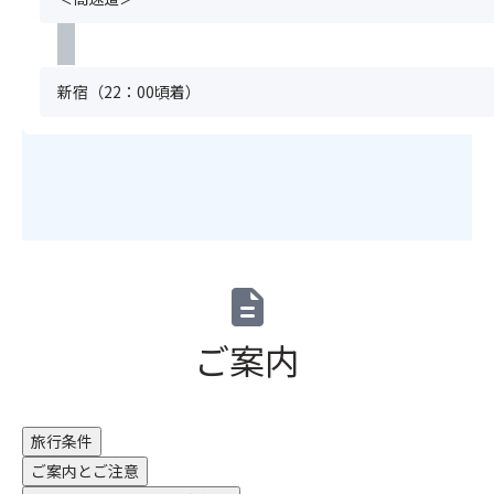
み
ル
満
て
ー
席
く
プ
の
だ
全
場
新宿（22：00頃着）
さ
員
合
い
分
は
♪
の
お
★
お
申
オ
申
込
リ
込
い
ジ
み
た
ナ
が
だ
ル
必
け
description
乗
要
ま
船
で
せ
ご案内
記
す。
ん。
念
満
（キ
は
席
ャ
が
の
ン
旅行条件
き
場
セ
＆
ご案内とご注意
合
ル
か