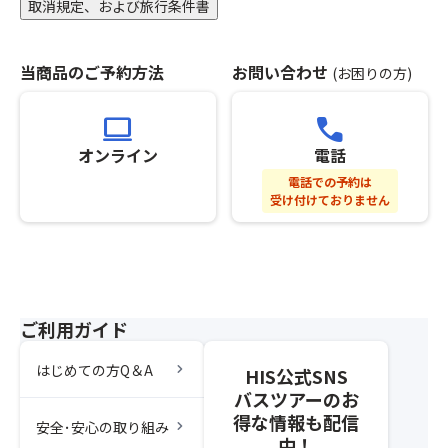
は
待
取消規定、および旅行条件書
る
お
ち
せ
申
不
ん
込
可）
当商品のご予約方法
お問い合わせ
(お困りの方)
1
い
※
枚
た
グ
computer
call
の
だ
ル
ち
け
ー
オンライン
電話
ょ
ま
プ
電話での予約は
っ
せ
全
受け付けておりません
ぴ
ん。
員
り
（キ
分
お
ャ
の
土
ン
お
産
セ
申
付！
ル
し
ご利用ガイド
待
込
≪
ち
み
chevron_right
はじめての方Q＆A
HIS公式SNS
横
不
を
バスツアーのお
浜
可）
さ
発
得な情報も配信
※
れ
chevron_right
安全･安心の取り組み
は
グ
中！
な