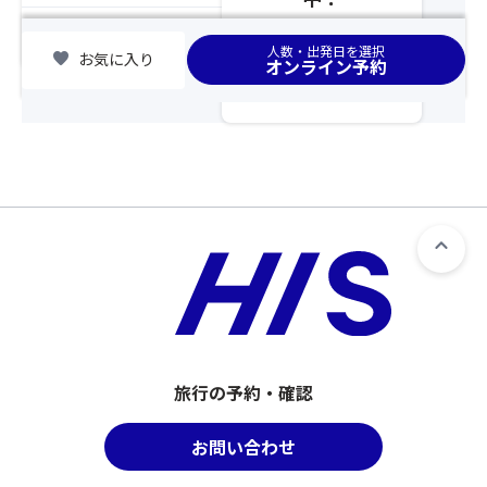
こ
ル
か
ち
chevron_right
ー
集合場所
っ
人数・出発日を選択
ら
favorite
お気に入り
プ
オンライン予約
た
を
全
場
ク
員
合
リ
分
は
ッ
の
席
ク
お
が
≫
申
離
し
れ
込
ま
み
す
を
の
さ
で
れ
ご
な
注
か
意
旅行の予約・確認
っ
く
た
だ
お問い合わせ
場
さ
合
い。