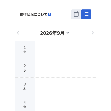
calendar_month
list
催行状況について
help
2026年9月
chevron_left
expand_more
chevron_right
1
火
2
水
3
木
4
金