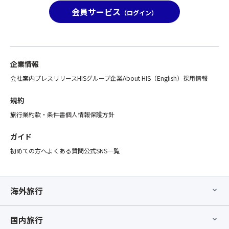
は
②「
会員サービス
（ログイン）
席
ス
が
座
離
席
れ
前
ま
方
企業情報
す
指
会社案内
プレスリリース
HISグループ企業
About HIS（English）
採用情報
の
定
で
オ
規約
ご
プ
注
シ
旅行業約款・条件書
個人情報保護方針
意
ョ
く
ン」
ガイド
だ
の
初めての方へ
よくある質問
公式SNS一覧
さ
お
い。
手
②「
配
ス
が
海外旅行
座
完
席
了
【最
国内旅行
し