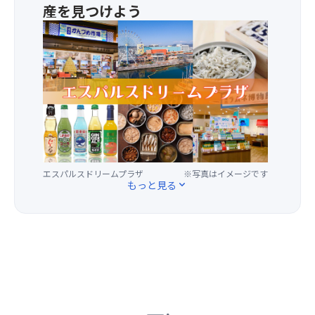
て
花
産を見つけよう
用
い
火
意！
★
た
が
帰
海
だ
秋
り
産
き、
の
の
物
ジ
夜
バ
や
ュ
空
ス
静
ー
を
車
岡
シ
彩
内
の
ー
り
で
名
な
ま
ゆ
産
果
す。
っ
エスパルスドリームプラザ
※写真はイメージです
品
肉
マ
もっと見る
expand_more
く
の
の
ジ
り
土
上
ッ
と
産
に
ク
お
専
ア
ア
召
門
イ
ワ
し
店
ス
ー
上
が
が
に
が
並
溶
は
り
ぶ
け
富