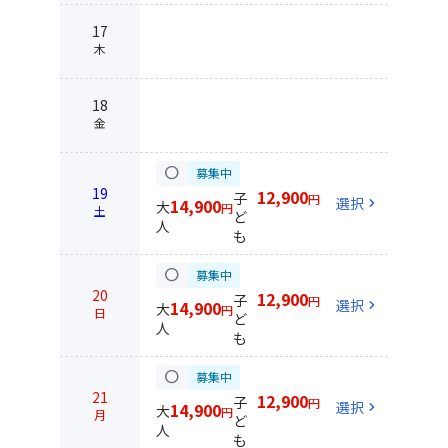
17
木
18
金
circle
募集中
19
12,900
子
円
選択
chevron_right
14,900
大
円
土
ど
人
も
circle
募集中
20
12,900
子
円
選択
chevron_right
14,900
大
円
日
ど
人
も
circle
募集中
21
12,900
子
円
選択
chevron_right
14,900
大
円
月
ど
人
も