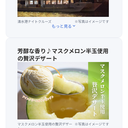
の
夜
を
清水港ナイトクルーズ
※写真はイメージです
過
もっと見る
expand_more
ご
し
ま
せ
芳醇な香り♪マスクメロン半玉使用
ん
の贅沢デザート
か？
★
約
マ
1
ス
時
ク
間
メ
の
ロ
特
ン
別
半
な
玉
ナ
と
イ
マスクメロン半玉使用の贅沢デザー
※写真はイメージです
バ
ト