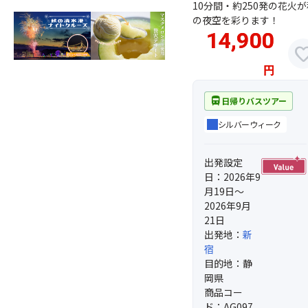
10分間・約250発の花火が
の夜空を彩ります！
14,900
favor
円
directions_bus
日帰りバスツアー
シルバーウィーク
出発設定
日：2026年9
月19日～
2026年9月
21日
出発地：
新
宿
目的地：静
岡県
商品コー
ド：AG097