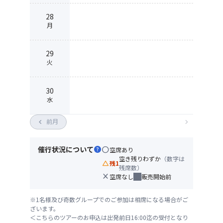
28
月
29
火
30
水
chevron_left
前月
chevron_right
催行状況について
help
circle
空席あり
空き残りわずか
（数字は
change_history
残1
残席数）
close
空席なし
販売開始前
※1名様及び奇数グループでのご参加は相席になる場合がご
ざいます。
＜こちらのツアーのお申込は出発前日16:00迄の受付となり