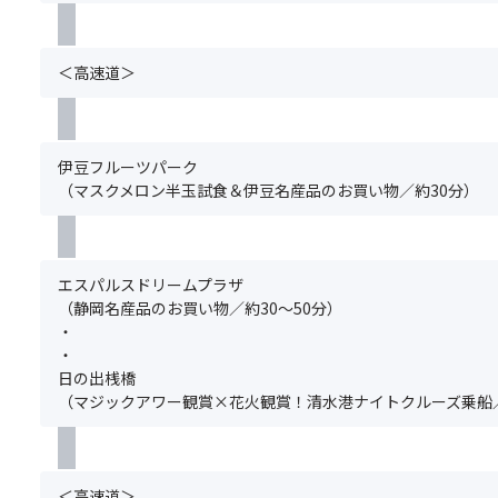
づ
本
く
め
ツ
だ
市
ア
さ
＜高速道＞
場・
ー
い。
清
の
グ
水
ご
ル
ラ
予
ー
伊豆フルーツパーク
ム
約
プ
（マスクメロン半玉試食＆伊豆名産品のお買い物／約30分）
ネ
と
全
博
同
員
物
時
分
館
に
の
エスパルスドリームプラザ
も
お
お
（静岡名産品のお買い物／約30～50分）
ぜ
申
申
・
ひ
込
込
・
お
み
み
日の出桟橋
立
く
が
（マジックアワー観賞×花火観賞！清水港ナイトクルーズ乗船／
寄
だ
必
り
さ
要
し
い。
で
て
グ
す。
＜高速道＞