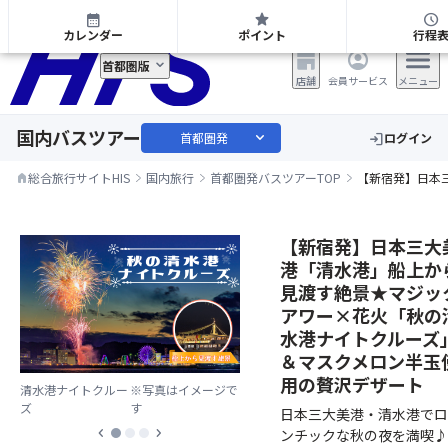
首都圏発 日帰り・宿泊バスツアー
calendar_month
star
schedule
カレンダー
ポイント
行程
首都圏版
店舗
会員サービス
メニュー
国内バスツアー
expand_more
首都圏発
ログイン
login
総合旅行サイトHIS
国内旅行
首都圏発バスツアーTOP
【新宿発】日本
home
【新宿発】日本三大
港「清水港」船上か
見渡す絶景★マジッ
アワー×花火「秋の
水港ナイトクルーズ
＆マスクメロン半玉
用の贅沢デザート
清水港ナイトクルー
※写真はイメージで
ズ
す
日本三大美港・清水港でロ
chevron_left
chevron_right
ンチックな秋の夜を満喫♪