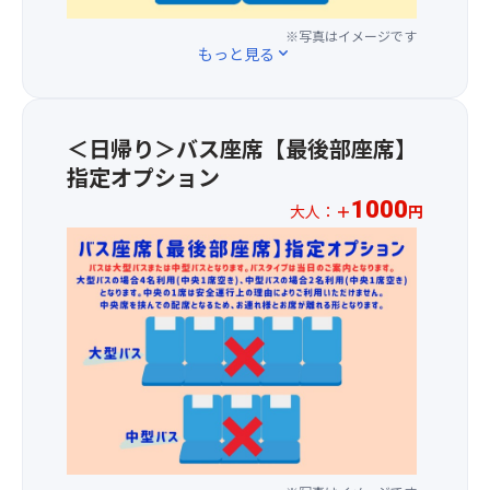
玉
目
♪
料
を
子、
の
金
存
※写真はイメージです
香
前
もっと見る
expand_more
で、
分
の
に
前
に
物
広
方
満
が
1
喫
る
＜日帰り＞バス座席【最後部座席】
～
で
ヨ
指定オプション
3
き
ッ
列
ま
1000
大人：
＋
円
ト
目
す
ハ
★☆
の
♪
ー
お
座
バ
1
席
ー
人
を
は
様
ご
絶
1,00
用
好
円
意
の
の
し
ロ
追
ま
ケ
加
す
ー
料
★☆
シ