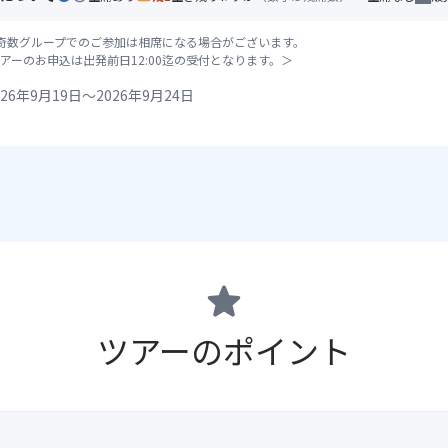
奇数グループでのご参加は相席になる場合がございます。
アーのお申込は出発前日12:00迄の受付となります。＞
26年9月19日～2026年9月24日
star
ツアーのポイント