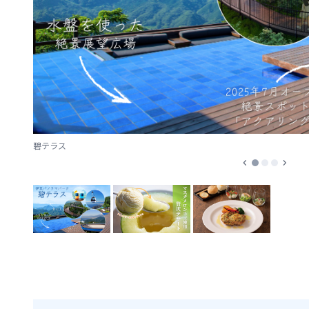
碧テラス
chevron_left
chevron_right