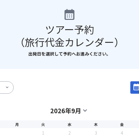
calendar_month
ツアー予約
（旅行代金カレンダー）
出発日を選択して予約へお進みください。
calendar_mo
expand_more
2026年9月
expand_more
月
火
水
木
金
1
2
3
4