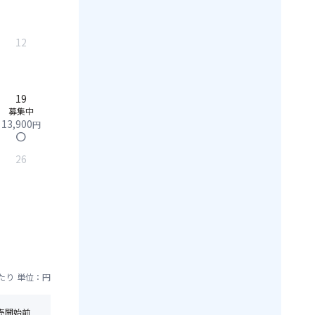
12
19
募集中
13,900
円
circle
26
たり
単位：円
売開始前