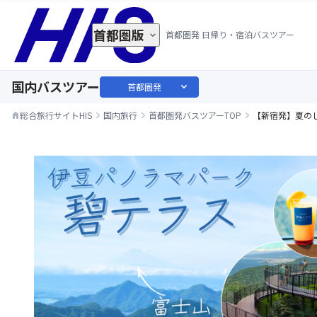
首都圏版
首都圏発 日帰り・宿泊バスツアー
国内バスツアー
expand_more
首都圏発
総合旅行サイトHIS
国内旅行
首都圏発バスツアーTOP
【新宿発】夏の
home