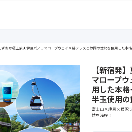
しずおか極上旅★伊豆パノラマロープウェイ×碧テラスと静岡の食材を使用した本
【新宿発】
マロープウ
用した本格
半玉使用の
富士山×絶景×贅沢ラ
然を満喫！