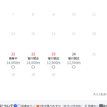
7
8
9
10
11
14
15
16
17
18
21
22
23
24
25
募集中
催行間近
催行間近
催行間近
14,000
14,000
12,900
12,500
円
円
円
円
circle
circle
circle
circle
28
29
30
大人1名あ
について
help
circle
change_history
close
空席あり
残1
空き残りわずか
（数字は残席数）
空席なし
販