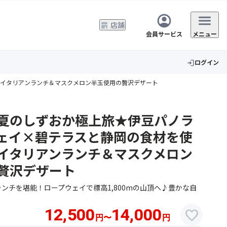
店舗
会員サービス
メニュー
ログイン
login
格イタリアンランチ＆マスクメロン半玉使用の贅沢デザート
夏のしずおか極上旅★伊豆パノラ
ェイ×碧テラスと静岡の食材を使
イタリアンランチ＆マスクメロン
贅沢デザート
ンチを堪能！ロープウェイで標高1,800mの山頂へ♪豊かな自
12,500
14,000
favorite
円
〜
円