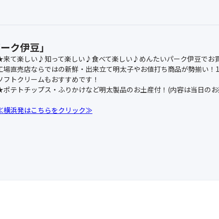
パーク伊豆」
★来て楽しい♪知って楽しい♪食べて楽しい♪めんたいパーク伊豆でお
工場直売店ならではの新鮮・出来立て明太子やお値打ち商品が勢揃い！
ソフトクリームもおすすめです！
★ポテトチップス・ふりかけなど明太製品のお土産付！(内容は当日のお
≪横浜発はこちらをクリック≫