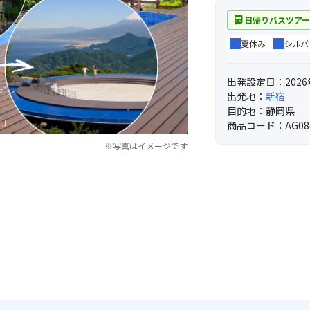
directions_bus
日帰りバスツア
夏休み
シルバ
出発設定日：2026
出発地：
新宿
目的地：静岡県
商品コード：AG08
※写真はイメージです