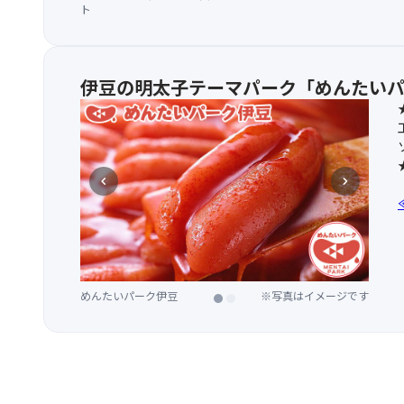
ト
伊豆の明太子テーマパーク「めんたい
chevron_left
chevron_right
めんたいパーク伊豆
めんたいパーク伊豆
※写真はイメージです
※写真はイメージです