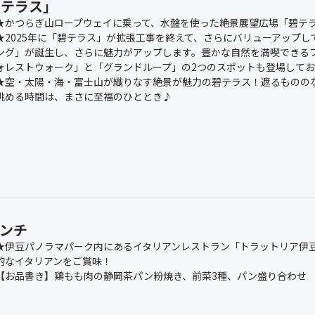
碧テラス」
★かつらぎ山ロープウェイに乗って、水盤を使った絶景展望広場「碧テ
★2025年に「碧テラス」が拡張工事を終えて、さらにバリューアップ
ング」が誕生し、さらに魅力がアップします。豊かな自然を満喫できる
ォレストウォーク」と「グランドループ」の2つのスポットも登場して
★空・太陽・海・富士山が織りなす絶景が魅力の碧テラス！遮るものの
眺める時間は、まさに至福のひととき♪
ンチ
★伊豆パノラマパーク内にあるイタリアンレストラン「トラットリア伊
的なイタリアンをご賞味！
【お品書き】鶏もも肉の静岡茶パン粉焼き、前菜3種、パン盛り合わせ