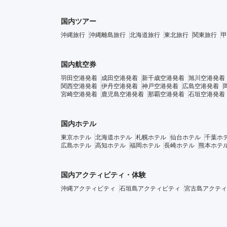
国内ツアー
沖縄旅行
沖縄離島旅行
北海道旅行
東北旅行
関東旅行
甲
国内航空券
羽田空港発着
成田空港発着
新千歳空港発着
旭川空港発着
関西空港発着
伊丹空港発着
神戸空港発着
広島空港発着
宮崎空港発着
鹿児島空港発着
那覇空港発着
石垣空港発着
国内ホテル
東京ホテル
北海道ホテル
札幌ホテル
仙台ホテル
千葉ホ
広島ホテル
高知ホテル
福岡ホテル
長崎ホテル
熊本ホテ
国内アクティビティ・体験
沖縄アクティビティ
石垣島アクティビティ
宮古島アクティ