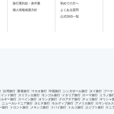
旅行業約款・条件書
初めての方へ
個人情報保護方針
よくある質問
公式SNS一覧
行
台湾旅行
香港旅行
マカオ旅行
中国旅行
シンガポール旅行
タイ旅行
プーケ
インド旅行
スリランカ旅行
モンゴル旅行
イタリア旅行
ローマ旅行
ミラノ旅
ベルギー旅行
スペイン旅行
オランダ旅行
クロアチア旅行
チェコ旅行
ギリシャ
ニューカレドニア旅行
タヒチ旅行
モルディブ旅行
アメリカ旅行
ロサンゼルス
ー旅行
トロント旅行
メキシコ旅行
ドバイ旅行
トルコ旅行
エジプト旅行
ケニ