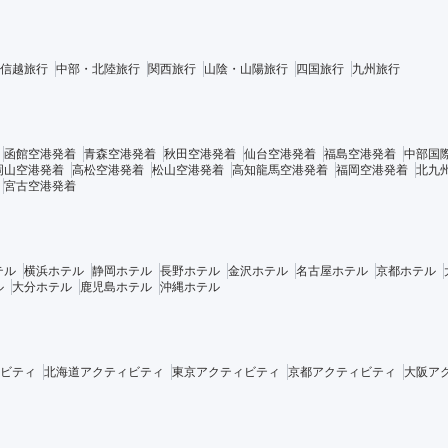
信越旅行
中部・北陸旅行
関西旅行
山陰・山陽旅行
四国旅行
九州旅行
函館空港発着
青森空港発着
秋田空港発着
仙台空港発着
福島空港発着
中部国
岡山空港発着
高松空港発着
松山空港発着
高知龍馬空港発着
福岡空港発着
北九
宮古空港発着
テル
横浜ホテル
静岡ホテル
長野ホテル
金沢ホテル
名古屋ホテル
京都ホテル
ル
大分ホテル
鹿児島ホテル
沖縄ホテル
ビティ
北海道アクティビティ
東京アクティビティ
京都アクティビティ
大阪ア