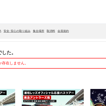
A
安全･安心の取り組み
集合場所
取消料
会員規約
でした。
か存在しません。