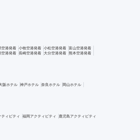
際空港発着
小牧空港発着
小松空港発着
富山空港発着
州空港発着
長崎空港発着
大分空港発着
熊本空港発着
大阪ホテル
神戸ホテル
奈良ホテル
岡山ホテル
クティビティ
福岡アクティビティ
鹿児島アクティビティ