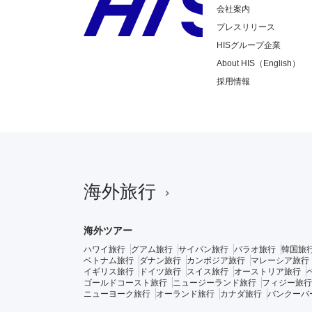
会社案内
プレスリリース
HISグループ企業
About HIS（English）
採用情報
海外旅行
海外ツアー
ハワイ旅行
グアム旅行
サイパン旅行
パラオ旅行
韓国旅
ベトナム旅行
ダナン旅行
カンボジア旅行
マレーシア旅行
イギリス旅行
ドイツ旅行
スイス旅行
オーストリア旅行
ゴールドコースト旅行
ニュージーランド旅行
フィジー旅行
ニューヨーク旅行
オーランド旅行
カナダ旅行
バンクーバ