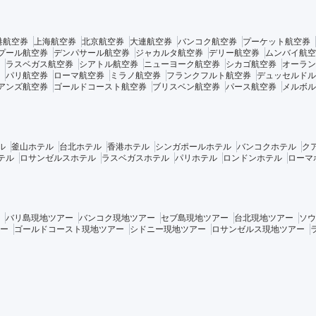
港航空券
上海航空券
北京航空券
大連航空券
バンコク航空券
プーケット航空券
プール航空券
デンパサール航空券
ジャカルタ航空券
デリー航空券
ムンバイ航空
ラスベガス航空券
シアトル航空券
ニューヨーク航空券
シカゴ航空券
オーラン
パリ航空券
ローマ航空券
ミラノ航空券
フランクフルト航空券
デュッセルドル
アンズ航空券
ゴールドコースト航空券
ブリスベン航空券
パース航空券
メルボル
ル
釜山ホテル
台北ホテル
香港ホテル
シンガポールホテル
バンコクホテル
ク
テル
ロサンゼルスホテル
ラスベガスホテル
パリホテル
ロンドンホテル
ローマ
バリ島現地ツアー
バンコク現地ツアー
セブ島現地ツアー
台北現地ツアー
ソウ
ー
ゴールドコースト現地ツアー
シドニー現地ツアー
ロサンゼルス現地ツアー