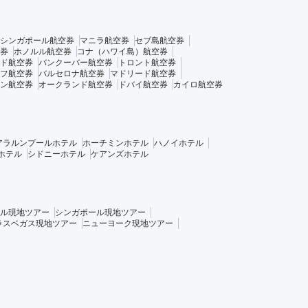
シンガポール航空券
マニラ航空券
セブ島航空券
券
ホノルル航空券
コナ（ハワイ島）航空券
ド航空券
バンクーバー航空券
トロント航空券
フ航空券
バルセロナ航空券
マドリード航空券
ン航空券
オークランド航空券
ドバイ航空券
カイロ航空券
アラルンプールホテル
ホーチミンホテル
ハノイホテル
ホテル
シドニーホテル
ケアンズホテル
ル現地ツアー
シンガポール現地ツアー
ラスベガス現地ツアー
ニューヨーク現地ツアー