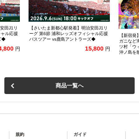
安田J1リ
【さいたま新都心駅発着】明治安田J1リ
シャル応援
ーグ 第6節 浦和レッズオフィシャル応援
【新宿発
ズ◆
バスツアー vs鹿島アントラーズ◆
ガニなど
ツ村「ウ
4,800
15,800
円
円
沖ノ島を
商品一覧へ
規約
ガイド