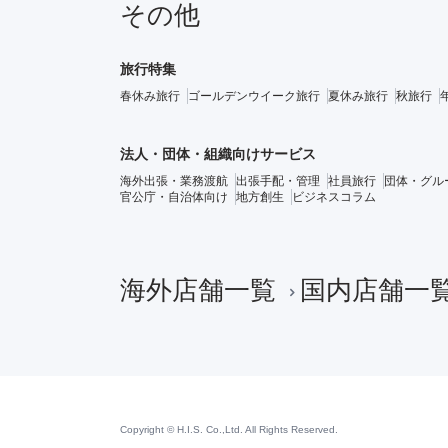
その他
旅行特集
春休み旅行
ゴールデンウイーク旅行
夏休み旅行
秋旅行
法人・団体・組織向けサービス
海外出張・業務渡航
出張手配・管理
社員旅行
団体・グル
官公庁・自治体向け
地方創生
ビジネスコラム
海外店舗一覧
国内店舗一
Copyright © H.I.S. Co.,Ltd. All Rights Reserved.