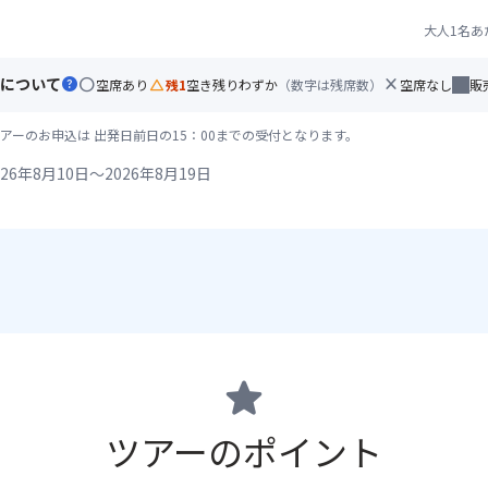
大人1名あ
について
help
circle
change_history
close
空席あり
残1
空き残りわずか
（数字は残席数）
空席なし
販
アーのお申込は 出発日前日の15：00までの受付となります。
26年8月10日～2026年8月19日
star
ツアーのポイント