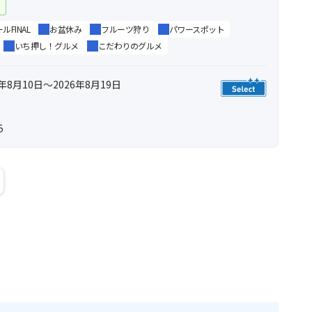
ー
FINAL
お盆休み
フルーツ狩り
パワースポット
いち押し！グルメ
こだわりのグルメ
年8月10日～2026年8月19日
5