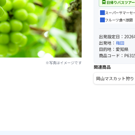
directions_bus
日帰りバスツア
スーパーサマーセール
フルーツ食べ放題
出発設定日：2026
出発地：
梅田
目的地：愛知県
商品コード：P631
※写真はイメージです
関連商品
岡山マスカット狩り