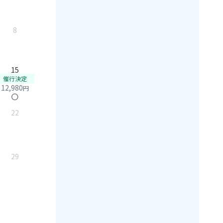
8
15
催行決定
12,980
円
circle
22
29