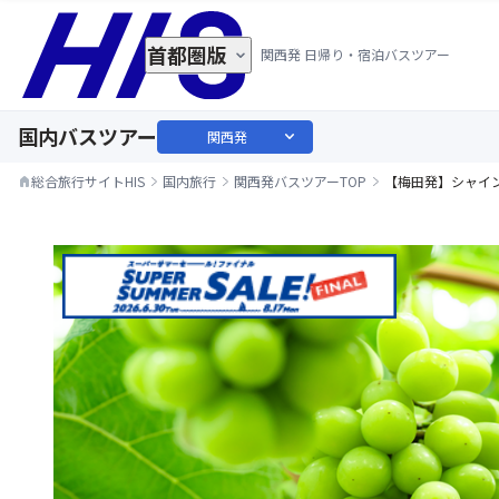
首都圏版
関西発 日帰り・宿泊バスツアー
国内バスツアー
expand_more
関西発
総合旅行サイトHIS
国内旅行
関西発バスツアーTOP
【梅田発】シャイ
home