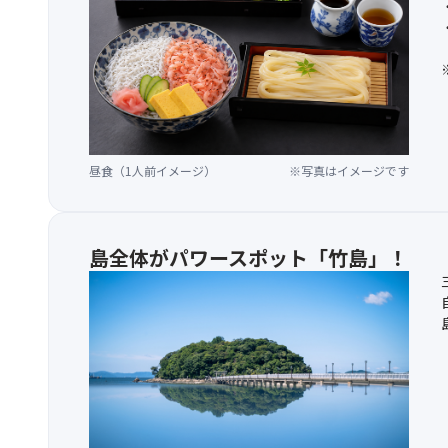
昼食（1人前イメージ）
※写真はイメージです
島全体がパワースポット「竹島」！