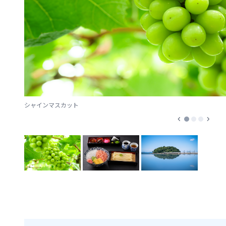
シャインマスカット
chevron_left
chevron_right