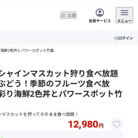
店舗
会員サービス
メニュー
ログイン
login
海鮮2色丼とパワースポット竹島
シャインマスカット狩り食べ放題
ぶどう！季節のフルーツ食べ放
彩り海鮮2色丼とパワースポット竹
ンマスカットを狩ってそのまま食べ放題！
12,980
favorite
円