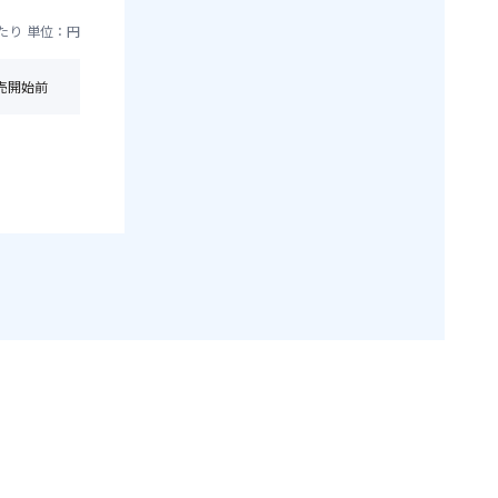
たり
単位：円
売開始前