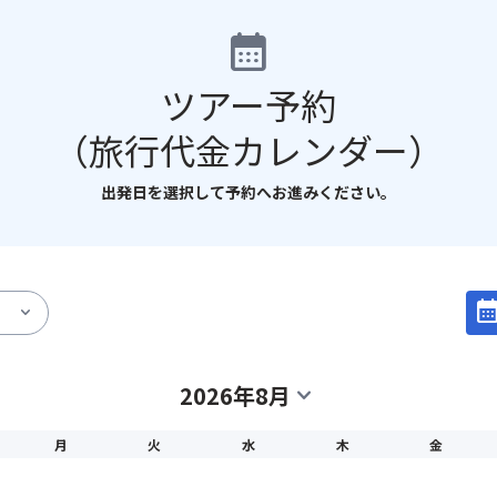
calendar_month
ツアー予約
（旅行代金カレンダー）
出発日を選択して予約へお進みください。
calendar_mo
expand_more
2026年8月
expand_more
月
火
水
木
金