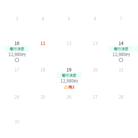
3
4
5
6
7
10
11
12
13
14
催行決定
催行決定
12,980
12,980
円
円
circle
circle
17
18
19
20
21
催行決定
12,980
円
change_history
残2
24
25
26
27
28
31