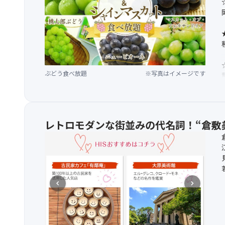
ぶどう食べ放題
※写真はイメージです
レトロモダンな街並みの代名詞！“倉敷
chevron_left
chevron_right