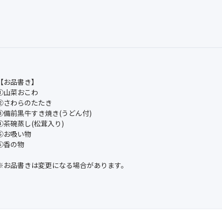
【お品書き】
①山菜おこわ
②さわらのたたき
③備前黒牛すき焼き(うどん付)
④茶碗蒸し(松茸入り)
⑤お吸い物
⑥香の物
※お品書きは変更になる場合があります。