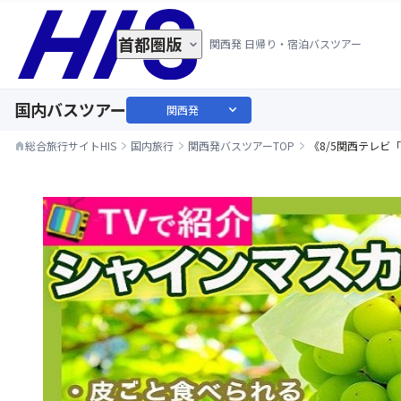
首都圏版
関西発 日帰り・宿泊バスツアー
国内バスツアー
expand_more
関西発
総合旅行サイトHIS
国内旅行
関西発バスツアーTOP
《8/5関西テレ
home