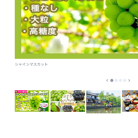
シャインマスカット
chevron_left
chevron_right