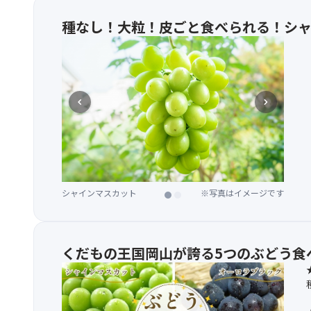
種なし！大粒！皮ごと食べられる！シャ
chevron_left
chevron_right
シャインマスカット収穫体験
※写真はイメージです
シャインマスカット
※写真はイメージです
くだもの王国岡山が誇る5つのぶどう食