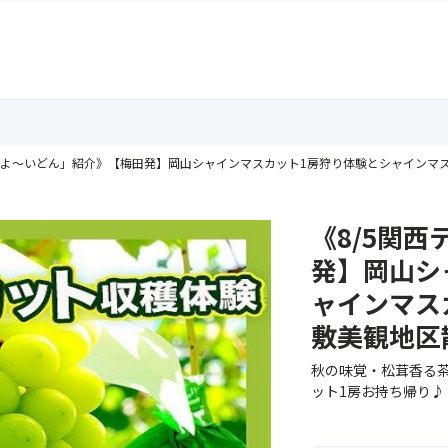
ビ「よ～いどん」紹介》【梅田発】岡山シャインマスカット1房狩り体験とシャインマ
《8/5関
発】岡山シ
ャインマス
敷美観地区
秋の味覚・松茸香る
ット1房お持ち帰り♪