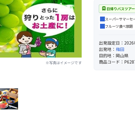
directions_bus
日帰りバスツア
スーパーサマーセール
フルーツ食べ放題
出発設定日：2026
出発地：
梅田
目的地：岡山県
商品コード：P628
※写真はイメージです