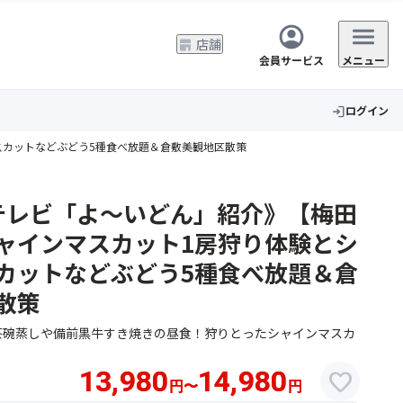
店舗
会員サービス
メニュー
ログイン
login
スカットなどぶどう5種食べ放題＆倉敷美観地区散策
西テレビ「よ～いどん」紹介》【梅田
ャインマスカット1房狩り体験とシ
カットなどぶどう5種食べ放題＆倉
散策
茶碗蒸しや備前黒牛すき焼きの昼食！狩りとったシャインマスカ
13,980
14,980
favorite
円
〜
円