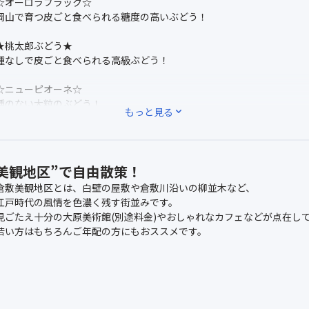
☆オーロラブラック☆
岡山で育つ皮ごと食べられる糖度の高いぶどう！
★桃太郎ぶどう★
種なしで皮ごと食べられる高級ぶどう！
☆ニューピオーネ☆
種のない大粒のぶどう！
もっと見る
expand_more
★マスカット・オブ・アレキサンドリア★
果物の女王と呼ばれる香り高いぶどう！
美観地区”で自由散策！
※食べ放題のぶどうは昼食会場での提供になります。
倉敷美観地区とは、白壁の屋敷や倉敷川沿いの柳並木など、
※ぶどう食べ放題は30分間となります。
江戸時代の風情を色濃く残す街並みです。
※ぶどうの品種は仕入れ状況により変更となる場合がございます。
見ごたえ十分の大原美術館(別途料金)やおしゃれなカフェなどが点在し
若い方はもちろんご年配の方にもおススメです。