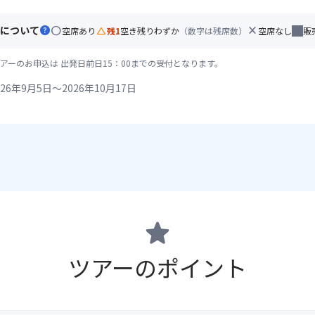
について
help
circle
change_history
close
空席あり
残1
空き残りわずか
（数字は残席数）
空席なし
販
アーのお申込は 出発日前日15：00までの受付となります。
26年9月5日～2026年10月17日
star
ツアーのポイント