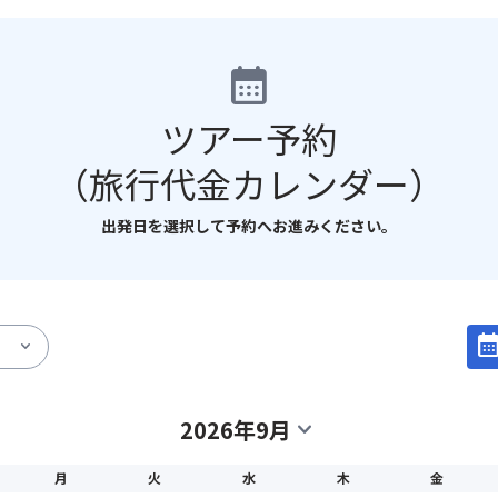
calendar_month
ツアー予約
（旅行代金カレンダー）
出発日を選択して予約へお進みください。
calendar_mo
expand_more
2026年9月
expand_more
月
火
水
木
金