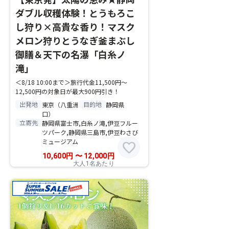
ダブル収穫体験！とうもろこ
し狩り×高貴な香り！マスク
メロン狩りとうなぎ釜まぶし
御膳＆天下の名瀑「白糸ノ
滝」
＜8/18 10:00まで＞旅行代金11,500円～
12,500円の対象日が最大900円引き！
出発地
目的地
東京（八重洲
静岡県
口）
立寄先
静岡県富士市,白糸ノ滝,伊豆フルー
ツパーク,静岡県三島市,伊豆わさび
ミュージアム
favorite
10,600
円
〜
12,000
円
大人1名あたり