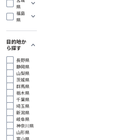
expand_more
県
福島
expand_more
県
目的地か
expand_more
ら探す
長野県
静岡県
山梨県
茨城県
群馬県
栃木県
千葉県
埼玉県
新潟県
岐阜県
神奈川県
山形県
富山県