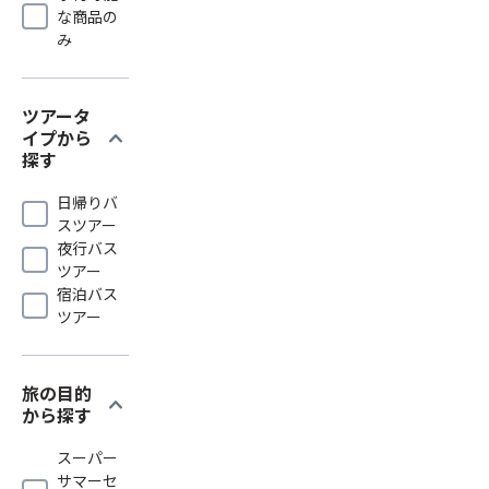
な商品の
み
ツアータ
expand_more
イプから
探す
日帰りバ
スツアー
夜行バス
ツアー
宿泊バス
ツアー
旅の目的
expand_more
から探す
スーパー
サマーセ