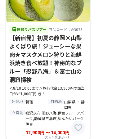
directions_bus
日帰りバスツアー
商品コード：AG073
【新宿発】初夏の静岡×山梨
よくばり旅！ジューシーな果
肉★マスクメロン狩りと海鮮
浜焼き食べ放題！神秘的なブ
ルー「忍野八海」＆富士山の
洞窟探検
＜8/18 10:00まで＞旅行代金13,900円の該当
日がが1,000円引き！
出発地
目的地
新宿
山梨県 ・ 静
岡県
立寄先
鳴沢氷穴,忍野八海,伊豆フルーツパ
ーク,静岡県三島市,めんたいパーク
伊豆
favorite
12,900
円
〜
14,000
円
大人1名あたり