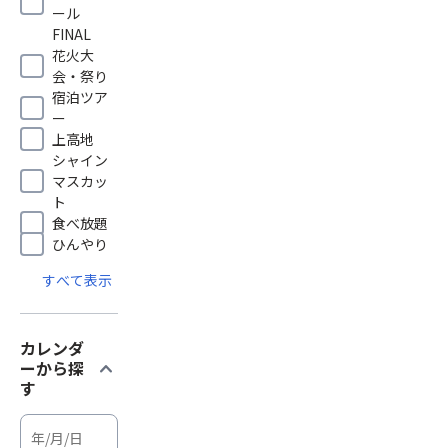
ール
FINAL
花火大
会・祭り
宿泊ツア
ー
上高地
シャイン
マスカッ
ト
食べ放題
ひんやり
すべて表示
カレンダ
expand_more
ーから探
す