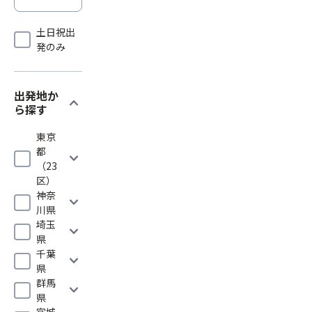
土日祝出
発のみ
出発地か
expand_more
ら探す
東京
都
expand_more
（23
区）
神奈
expand_more
川県
埼玉
expand_more
県
千葉
expand_more
県
群馬
expand_more
県
宮城