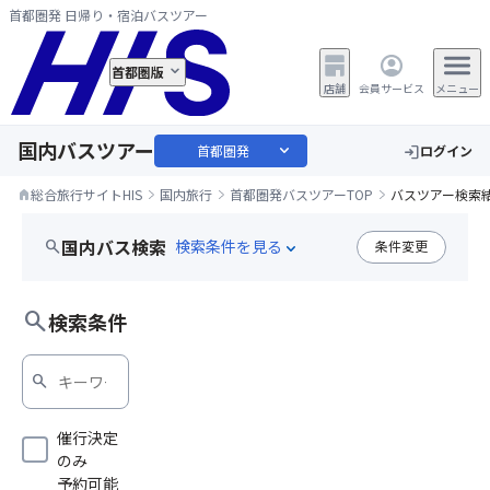
首都圏発 日帰り・宿泊バスツアー
首都圏版
店舗
会員サービス
メニュー
国内バスツアー
expand_more
首都圏発
ログイン
login
総合旅行サイトHIS
国内旅行
首都圏発バスツアーTOP
バスツアー検索
home
国内バス検索
search
条件変更
expand_more
メロン狩り
search
検索条件
search
催行決定
のみ
予約可能