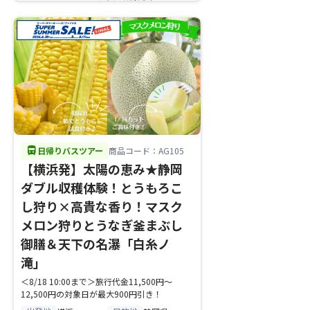
directions_bus
日帰りバスツアー
商品コード：AG105
【横浜発】太陽の恵み★静岡
ダブル収穫体験！とうもろこ
し狩り×高貴な香り！マスク
メロン狩りとうなぎ釜まぶし
御膳＆天下の名瀑「白糸ノ
滝」
＜8/18 10:00まで＞旅行代金11,500円～
12,500円の対象日が最大900円引き！