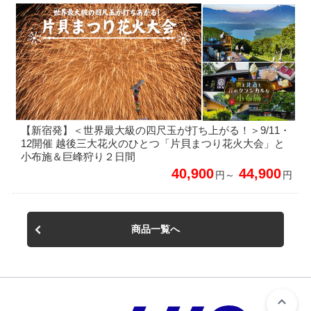
【新宿発】＜世界最大級の四尺玉が打ち上がる！＞9/11・
12開催 越後三大花火のひとつ「片貝まつり花火大会」と
小布施＆巨峰狩り２日間
40,900
44,900
円～
円
商品一覧へ