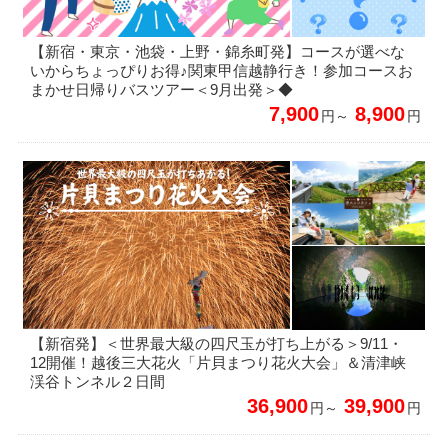
【新宿・東京・池袋・上野・錦糸町発】コースが選べな
いからちょっぴりお得♪関東甲信越静行き！参加コースお
まかせ日帰りバスツアー＜9月出発＞◆
7,900
8,900
円～
円
【新宿発】＜世界最大級の四尺玉が打ち上がる＞9/11・
12開催！越後三大花火「片貝まつり花火大会」＆清津峡
渓谷トンネル２日間
36,900
39,900
円～
円