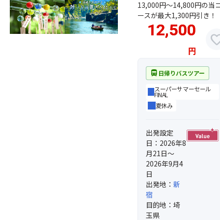
13,000円～14,800円の当
ースが最大1,300円引き！
12,500
favor
円
directions_bus
日帰りバスツアー
スーパーサマーセール
FINAL
夏休み
出発設定
日：2026年8
月21日～
2026年9月4
日
出発地：
新
宿
目的地：埼
玉県