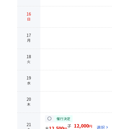
16
日
17
月
18
火
19
水
20
木
circle
催行決定
21
12,000
子
円
選択
chevron_right
12,500
大
円