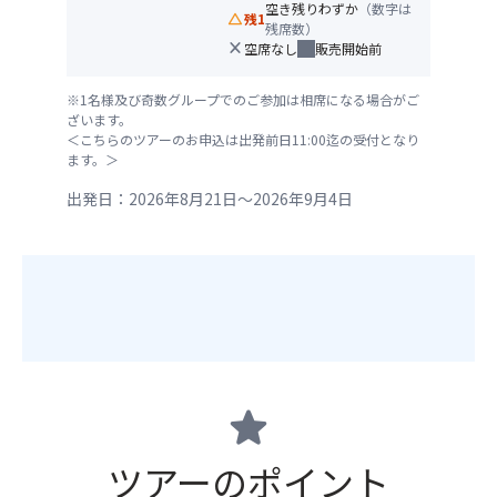
空き残りわずか
（数字は
change_history
残1
残席数）
close
空席なし
販売開始前
※1名様及び奇数グループでのご参加は相席になる場合がご
ざいます。
＜こちらのツアーのお申込は出発前日11:00迄の受付となり
ます。＞
出発日：2026年8月21日～2026年9月4日
star
ツアーのポイント