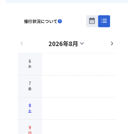
calendar_month
list
催行状況について
help
2026年8月
chevron_left
expand_more
chevron_right
6
木
7
金
8
土
9
日