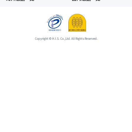
た
募
に
時
集
こ
点
型
だ
以
企
わ
降、
画
っ
基
旅
た
本
行
Copyright © H.I.S. Co.,Ltd. All Rights Reserved.
「川
ツ
の
越
ア
範
プ
ー
囲
リ
と
と
ン」
合
し
も
わ
て
大
せ
取
人
て
り
気！
ひ
扱
★
と
い
川
つ
と
越
の
な
散
募
り
策
集
ま
MAP
型
す。