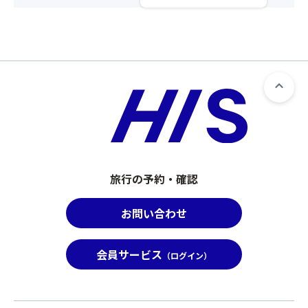
あ
場
さ
つ
合
い。
が
は
②「
美
席
ス
味
が
座
で
離
席
す
れ
前
♪
ま
方
お
す
指
土
の
定
産
で
オ
に
ご
プ
旅行の予約・確認
も
注
シ
食
意
ョ
べ
お問い合わせ
く
ン」
歩
だ
の
き
さ
お
会員サービス
に
（ログイン）
い。
手
も
②「
配
ぴ
ス
が
っ
座
完