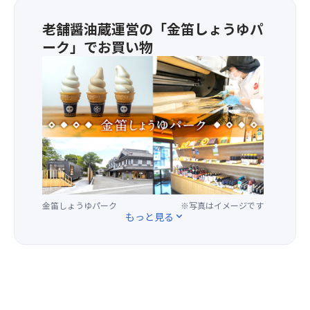
の
み
は、
神
老舗醤油蔵運営の「金笛しょうゆパ
の
そ
様
ひ
の
ーク」でお買い物
と
と
美
し
★
つ！
味
て
寛
新
し
知
政
た
さ
ら
元
な
を
れ
年
長
求
て
創
瀞
め
い
業
の
て
る
の
魅
大
「川
老
力
勢
越
舗
を
の
金笛しょうゆパーク
※写真はイメージです
氷
醤
発
もっと見る
expand_more
お
川
油
見
客
神
蔵
で
様
社」
「笛
き
が
を
木
ち
訪
参
醤
ゃ
れ、
拝！
油」
う
行
夏