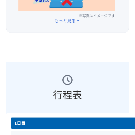
内
油
加
す
な
り、
に
な
料
★☆
い
ふ
響
ど
金
※写真はイメージです
【注
場
ん
もっと見る
expand_more
き
こ
で、
意
合、
わ
渡
だ
最
事
岩
り
り
わ
後
項】
畳
と
ま
り
部
①
周
柔
す！
の
の
基
辺
ら
【縁
商
座
本
の
か
む
品
席
ツ
水
く
す
が
を
ア
上
脂
び
ず
ご
ー
周
schedule
が
風
ら
用
の
遊
適
鈴】
り！
意
ご
コ
度
2026
行程表
実
し
予
ー
に
年
際
ま
約
ス
の
6
の
す
と
へ
っ
月
仕
★☆
同
ご
た
27
込
【注
時
案
上
日
み
意
1日目
に
内
品
(土)
に
事
お
し
な
～