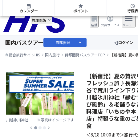
首都圏発 日帰り・宿泊バスツアー
calendar_month
star
schedule
カレンダー
ポイント
行程
首都圏版
店舗
会員サービス
メニュー
国内バスツアー
expand_more
首都圏発
ログイン
login
総合旅行サイトHIS
国内旅行
首都圏発バスツアーTOP
【新宿発】夏の
home
【新宿発】夏の贅沢
フレッシュ旅♪長瀞
谷で荒川ライン下り
川越氷川神社「縁む
び風鈴」＆老舗うな
料理店「いちのや本
店」特製うな重のご
川越氷川神社
※写真はイメージです
食
chevron_left
chevron_right
＜8/18 10:00まで＞旅行