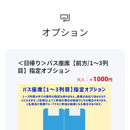
が
か
列
季
運
も！
が
限
営
※
で
定
す
悪
き
の
る
天
オプション
る
「縁
醤
候
こ
む
油
や
と
す
の
当
も
び
テ
日
多
風
ー
の
い
鈴」
マ
＜日帰り＞バス座席【前方/1～3列
水
人
で
パ
目】指定オプション
量
気
は
ー
な
店
1000
色
ク
大人：
＋
円
ど
で
鮮
で
★☆
に
す。
や
お
お
よ
秘
か
買
1
り
伝
な
い
人
乗
の
江
物
様
船
タ
戸
♪
1,00
区
レ
風
木
円
間
と
鈴
桶
の