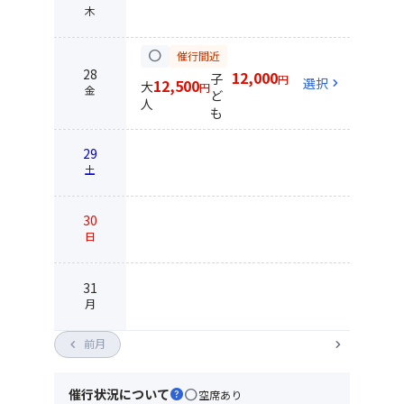
木
circle
催行間近
28
12,000
子
円
選択
chevron_right
12,500
大
円
金
ど
人
も
29
土
30
日
31
月
chevron_left
前月
chevron_right
催行状況について
help
circle
空席あり