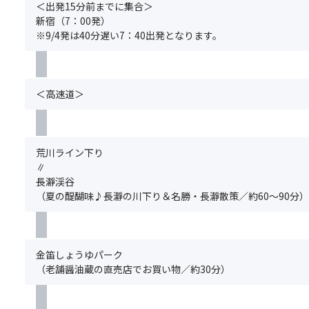
使
項】
申
＜出発15分前までに集合＞
ま
味
9
わ
①
込
新宿（7：00発）
す)
わ
月
れ
基
み
※9/4発は40分遅い7：40出発となります。
い
6
た
本
く
★
が
日
醤
ツ
だ
ま
魅
(日)
油
ア
さ
る
力
の
ー
い。
＜高速道＞
で
で
★
木
の
グ
自
す！
歴
桶
ご
ル
然
【お
史
か
予
ー
が
品
情
ら
約
プ
荒川ライン下り
生
書
緒
顔
と
全
∥
み
き
あ
を
同
員
長瀞渓谷
出
（一
ふ
出
時
分
（夏の醍醐味♪長瀞の川下り＆名勝・長瀞散策／約60～90分）
し
例）
れ
し
に
の
た
特
る
て
お
お
芸
製
小
写
申
申
術
う
江
真
込
込
品
金笛しょうゆパーク
な
戸
を
み
み
の
（老舗醤油蔵の直売店でお買い物／約30分）
重、
「川
撮
く
が
よ
き
越」
る
だ
必
う
も
を
こ
さ
要