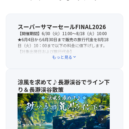
スーパーサマーセールFINAL2026
【開催期間】6/30（火）11:00～8/18（火）10:00
★6月4日から6月30日まで販売の旅行代金を8月18
日（火）10：00まで以下の料金に値下げします。
【対象出発日および旅行代金】
もっと見る
expand_more
9/1出発：13,000円→12,500円、
8/21・28、9/4出発：13,800円→12,500円、
8/7出発：14,800円→13,500円
※当コースは上記期間のタイムセール商品の為、売
涼風を求めて♪長瀞渓谷でライン下
り切れ次第販売終了となります。
≪その他の日帰りスーパーサマーセールFINAL2026
り＆長瀞渓谷散策
商品はこちらをクリック≫
★
長
瀞
渓
chevron_left
chevron_right
谷
で