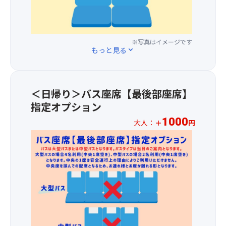
の
国
が
仕
追
変
産
吊
込
加
更
う
り
の
料
ま
な
下
し
金
※写真はイメージです
た
ぎ
げ
ょ
もっと見る
expand_more
で、
は
を
ら
う
前
中
備
れ
ゆ
方
止
長
て
を
1
と
炭
お
＜日帰り＞バス座席【最後部座席】
は
～
な
で
り、
じ
指定オプション
3
る
一
涼
め
列
場
枚
1000
大人：
＋
円
や
唐
目
合
一
か
辛
★☆
の
が
枚
な
子
お
座
あ
丁
風
醤
1
席
り
寧
鈴
油・
人
を
ま
に
の
再
様
ご
す。
仕
音
仕
1,00
用
(水
上
色
込
円
意
量
げ
が
生
の
し
が
て
境
醤
追
ま
少
お