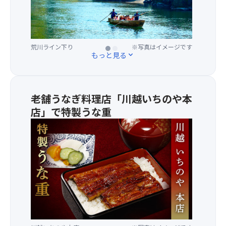
暑
さ
も
忘
荒川ライン下り
長瀞石畳
※写真はイメージです
※写真はイメージです
れ
もっと見る
expand_more
る
爽
快
ラ
老舗うなぎ料理店「川越いちのや本
イ
店」で特製うな重
ン
下
★
り！
天
夏
保
な
三
ら
年
で
（18
は
年）
の
創
迫
業
力
の