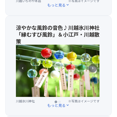
川越いちのや本店
※写真はイメージです
あ
老
もっと見る
expand_more
る
舗
舟
う
下
な
り
ぎ
涼やかな風鈴の音色♪川越氷川神社
を
料
「縁むすび風鈴」＆小江戸・川越散
お
理
楽
策
店
し
で
★
み
特
小
♪
製
江
船
う
戸・
頭
な
chevron_left
chevron_right
川
さ
重
越
ん
の
に
の
ご
あ
ガ
昼
り、
イ
食！
縁
ド
お
川越氷川神社
川越
※写真はイメージです
※写真はイメージです
む
もっと見る
expand_more
も
昼
す
楽
時
び
し
に