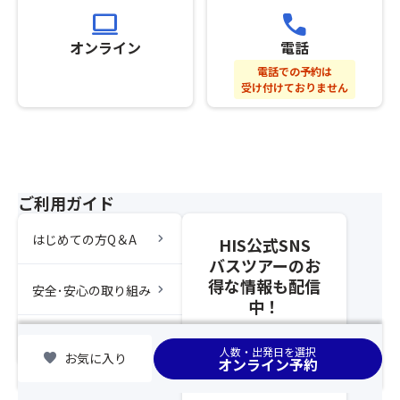
可）
さ
computer
call
を
※
れ
お
グ
な
オンライン
電話
楽
ル
か
電話での予約は
し
ー
っ
受け付けておりません
み
プ
た
く
全
場
だ
員
合
さ
分
は
い！
の
席
★
お
が
ご利用ガイド
川
申
離
越
し
れ
chevron_right
はじめての方Q＆A
HIS公式SNS
名
込
ま
物
バスツアーのお
み
す
の
を
得な情報も配信
の
chevron_right
安全･安心の取り組み
い
さ
中！
で
も
れ
ご
恋
な
chevron_right
集合場所
注
人数・出発日を選択
は
favorite
お気に入り
か
意
オンライン予約
あ
っ
く
つ
た
だ