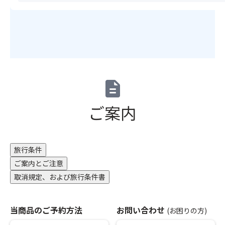
り
ク
場
セ
の
に
合
ル
町
記
は
待
並
念
お
ち
み
撮
申
不
な
影
込
可）
ど
も
い
※
昔
♪
た
グ
description
な
だ
ル
が
け
ー
ご案内
ら
ま
プ
の
せ
全
風
ん。
員
景
（キ
分
旅行条件
を
ャ
の
感
ン
ご案内とご注意
お
じ
セ
申
取消規定、および旅行条件書
な
ル
し
が
待
込
ら
ち
み
当商品のご予約方法
お問い合わせ
(お困りの方)
散
不
を
策