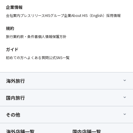
た
席
了
企業情報
り！
【最
し
川
後
会社案内
プレスリリース
HISグループ企業
About HIS（English）
採用情報
た
越
部
時
発
座
規約
点
の
席】
以
旅行業約款・条件書
個人情報保護方針
ク
指
降、
ラ
定
基
ガイド
フ
オ
本
初めての方へ
よくある質問
公式SNS一覧
ト
プ
ツ
ビ
シ
ア
ー
ョ
ー
ル
ン」
と
海外旅行
「CO
の
合
ビ
お
わ
ー
手
国内旅行
せ
ル」
配
て
や
が
ひ
その他
地
完
と
元
了
つ
素
し
の
海外店舗一覧
国内店舗一覧
材