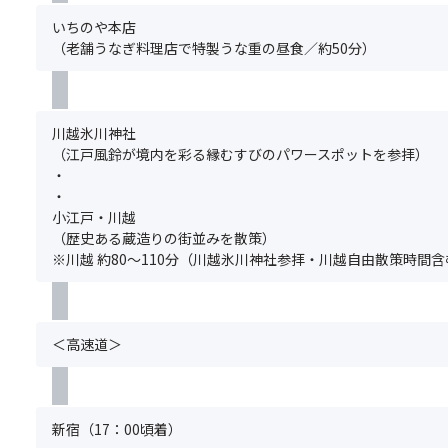
な
吸、
散
と
い。
で
国
いちのや本店
新
策！
の
グ
す。
指
（老舗うなぎ料理店で特製うな重の昼食／約50分）
香
明
で
ル
満
定
治
き
ー
席
の
時
る
プ
の
名
代
フ
全
場
勝・
川越氷川神社
か
ォ
員
合
天
（江戸風鈴が境内を彩る縁むすびのパワースポットを参拝）
ら
ト
分
は
然
・
続
ス
の
お
記
・
く
ポ
お
申
念
小江戸・川越
「菓
ッ
申
込
物
（歴史ある蔵造りの街並みを散策）
子
ト
込
い
長
※川越 約80～110分（川越氷川神社参拝・川越自由散策時間含
屋
も
み
た
瀞
横
あ
が
だ
岩
丁」
り
必
け
畳
や
ま
要
ま
を
＜高速道＞
時
す！
で
せ
散
の
蔵
す。
ん。
策！
鐘、
を
満
（キ
蔵
バ
席
ャ
新宿（17：00頃着）
造
ッ
の
ン