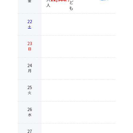
金
ど
人
も
22
土
23
日
24
月
25
火
26
水
27