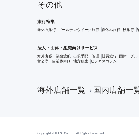
その他
旅行特集
春休み旅行
ゴールデンウイーク旅行
夏休み旅行
秋旅行
法人・団体・組織向けサービス
海外出張・業務渡航
出張手配・管理
社員旅行
団体・グル
官公庁・自治体向け
地方創生
ビジネスコラム
海外店舗一覧
国内店舗一
Copyright © H.I.S. Co.,Ltd. All Rights Reserved.