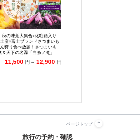
】秋の味覚大集合♪化粧箱入り
お土産×富士ブランドさつまいも
かん狩り食べ放題！さつまいも
膳＆天下の名瀑「白糸ノ滝」
11,500
12,900
円～
円
旅行の予約・確認