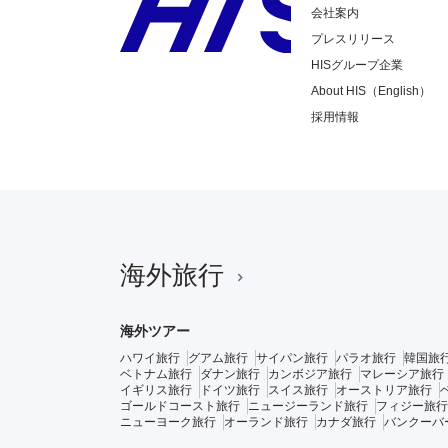
会社案内
プレスリリース
HISグループ企業
About HIS（English）
採用情報
海外旅行
海外ツアー
ハワイ旅行
グアム旅行
サイパン旅行
パラオ旅行
韓国旅
ベトナム旅行
ダナン旅行
カンボジア旅行
マレーシア旅行
イギリス旅行
ドイツ旅行
スイス旅行
オーストリア旅行
ゴールドコースト旅行
ニュージーランド旅行
フィジー旅行
ニューヨーク旅行
オーランド旅行
カナダ旅行
バンクーバ