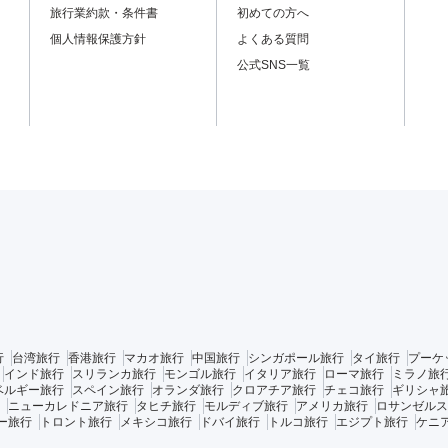
旅行業約款・条件書
初めての方へ
個人情報保護方針
よくある質問
公式SNS一覧
行
台湾旅行
香港旅行
マカオ旅行
中国旅行
シンガポール旅行
タイ旅行
プーケ
インド旅行
スリランカ旅行
モンゴル旅行
イタリア旅行
ローマ旅行
ミラノ旅
ベルギー旅行
スペイン旅行
オランダ旅行
クロアチア旅行
チェコ旅行
ギリシャ
ニューカレドニア旅行
タヒチ旅行
モルディブ旅行
アメリカ旅行
ロサンゼルス
ー旅行
トロント旅行
メキシコ旅行
ドバイ旅行
トルコ旅行
エジプト旅行
ケニ