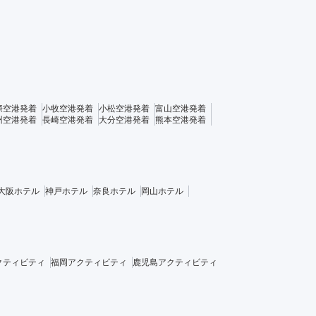
際空港発着
小牧空港発着
小松空港発着
富山空港発着
州空港発着
長崎空港発着
大分空港発着
熊本空港発着
大阪ホテル
神戸ホテル
奈良ホテル
岡山ホテル
クティビティ
福岡アクティビティ
鹿児島アクティビティ