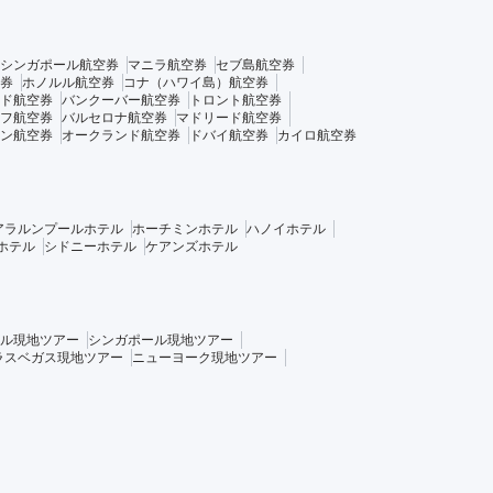
シンガポール航空券
マニラ航空券
セブ島航空券
券
ホノルル航空券
コナ（ハワイ島）航空券
ド航空券
バンクーバー航空券
トロント航空券
フ航空券
バルセロナ航空券
マドリード航空券
ン航空券
オークランド航空券
ドバイ航空券
カイロ航空券
アラルンプールホテル
ホーチミンホテル
ハノイホテル
ホテル
シドニーホテル
ケアンズホテル
ル現地ツアー
シンガポール現地ツアー
ラスベガス現地ツアー
ニューヨーク現地ツアー