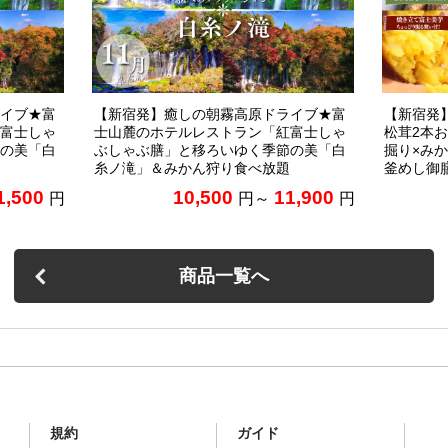
イブ★富
【新宿発】癒しの朝霧高原ドライブ★富
【新宿発
富士しゃ
士山麓のホテルレストラン「紅富士しゃ
松茸2本
の美「白
ぶしゃぶ膳」と移ろいゆく季節の美「白
掘り×み
糸ノ滝」＆みかん狩り食べ放題
釜めし御
1,500
10,500
11,900
円
円～
円
商品一覧へ
規約
ガイド