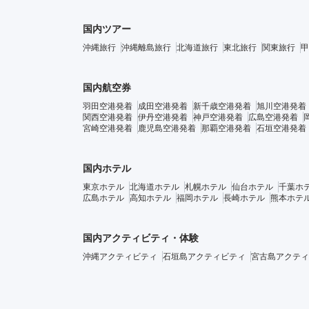
国内ツアー
沖縄旅行
沖縄離島旅行
北海道旅行
東北旅行
関東旅行
甲
国内航空券
羽田空港発着
成田空港発着
新千歳空港発着
旭川空港発着
関西空港発着
伊丹空港発着
神戸空港発着
広島空港発着
宮崎空港発着
鹿児島空港発着
那覇空港発着
石垣空港発着
国内ホテル
東京ホテル
北海道ホテル
札幌ホテル
仙台ホテル
千葉ホ
広島ホテル
高知ホテル
福岡ホテル
長崎ホテル
熊本ホテ
国内アクティビティ・体験
沖縄アクティビティ
石垣島アクティビティ
宮古島アクティ