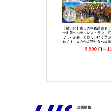
【横浜発】癒しの朝霧高原ドラ
士山麓のホテルレストラン「紅
ぶしゃぶ膳」と移ろいゆく季節
糸ノ滝」＆みかん狩り食べ放題
9,900
1
円～
企業情報