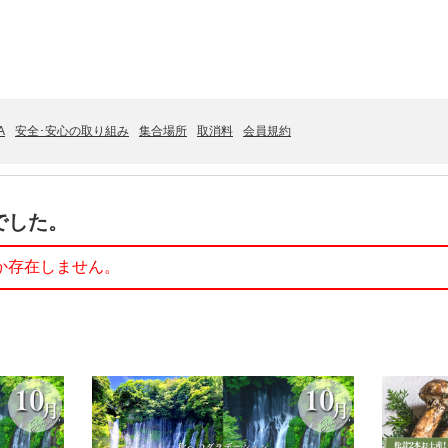
A
安全･安心の取り組み
集合場所
取消料
会員規約
でした。
か存在しません。