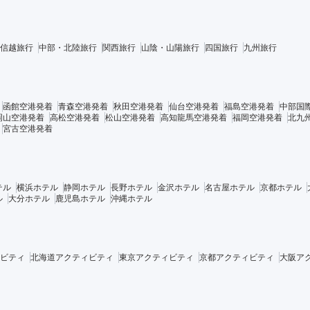
信越旅行
中部・北陸旅行
関西旅行
山陰・山陽旅行
四国旅行
九州旅行
函館空港発着
青森空港発着
秋田空港発着
仙台空港発着
福島空港発着
中部国
岡山空港発着
高松空港発着
松山空港発着
高知龍馬空港発着
福岡空港発着
北九
宮古空港発着
テル
横浜ホテル
静岡ホテル
長野ホテル
金沢ホテル
名古屋ホテル
京都ホテル
ル
大分ホテル
鹿児島ホテル
沖縄ホテル
ビティ
北海道アクティビティ
東京アクティビティ
京都アクティビティ
大阪ア