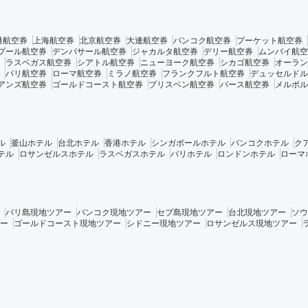
港航空券
上海航空券
北京航空券
大連航空券
バンコク航空券
プーケット航空券
プール航空券
デンパサール航空券
ジャカルタ航空券
デリー航空券
ムンバイ航空
ラスベガス航空券
シアトル航空券
ニューヨーク航空券
シカゴ航空券
オーラン
パリ航空券
ローマ航空券
ミラノ航空券
フランクフルト航空券
デュッセルドル
アンズ航空券
ゴールドコースト航空券
ブリスベン航空券
パース航空券
メルボル
ル
釜山ホテル
台北ホテル
香港ホテル
シンガポールホテル
バンコクホテル
ク
テル
ロサンゼルスホテル
ラスベガスホテル
パリホテル
ロンドンホテル
ローマ
バリ島現地ツアー
バンコク現地ツアー
セブ島現地ツアー
台北現地ツアー
ソウ
ー
ゴールドコースト現地ツアー
シドニー現地ツアー
ロサンゼルス現地ツアー