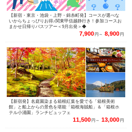
【新宿・東京・池袋・上野・錦糸町発】コースが選べな
いからちょっぴりお得♪関東甲信越静行き！参加コースお
まかせ日帰りバスツアー＜9月出発＞◆
7,900
8,900
円～
円
【新宿発】名庭園染まる箱根紅葉を愛でる「箱根美術
館」と船上からの景色を堪能「箱根海賊船」＆「箱根ホ
テル小涌園」ランチビュッフェ
11,500
13,000
円～
円