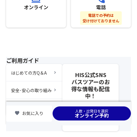
し
ん。
員
オンライン
電話
み
（キ
分
電話での予約は
♪♪)
ャ
の
受け付けておりません
ン
お
セ
申
ル
し
待
込
ち
み
不
を
ご利用ガイド
可）
さ
※
れ
chevron_right
はじめての方Q＆A
HIS公式SNS
グ
な
バスツアーのお
ル
か
得な情報も配信
ー
っ
chevron_right
安全･安心の取り組み
プ
中！
た
全
場
員
chevron_right
集合場所
合
人数・出発日を選択
favorite
お気に入り
分
は
オンライン予約
の
席
お
が
申
離