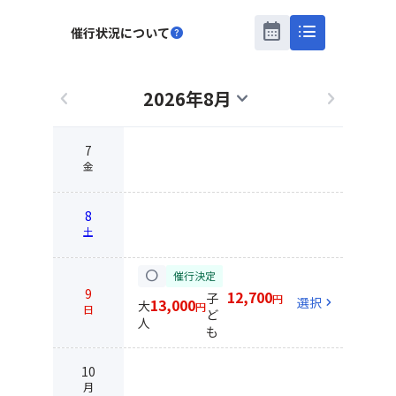
calendar_month
list
催行状況について
help
2026年8月
chevron_left
expand_more
chevron_right
7
金
8
土
circle
催行決定
9
12,700
子
円
選択
chevron_right
13,000
大
円
日
ど
人
も
10
月