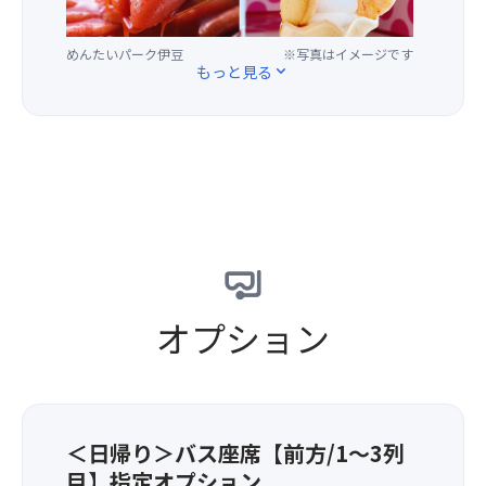
る
は
膳
っ
甘
大
を
て
さ
人
お
めんたいパーク伊豆
※写真はイメージです
楽
もっと見る
expand_more
と
の
楽
し
香
方
し
い
り
の
み！
♪
を
同
【お
食
思
伴
品
べ
う
が
書
て
存
必
き】
楽
分
要
近
し
ご
で
江
い
堪
す。
牛
♪
能
5
す
め
オプション
く
歳
き
ん
だ
以
焼
た
さ
下
き
い
い
の
鍋
パ
♪
お
（う
ー
※
子
ど
ク
＜日帰り＞バス座席【前方/1～3列
昼
様
ん
伊
目】指定オプション
食
は