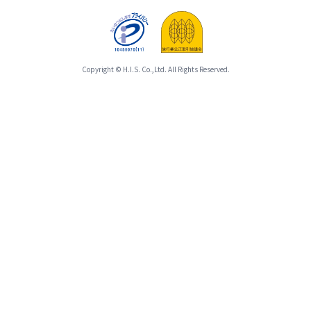
ン」
と
の
合
お
わ
手
せ
配
て
Copyright © H.I.S. Co.,Ltd. All Rights Reserved.
が
ひ
完
と
了
つ
し
の
た
募
時
集
点
型
以
企
降、
画
基
旅
本
行
ツ
の
ア
範
ー
囲
と
と
合
し