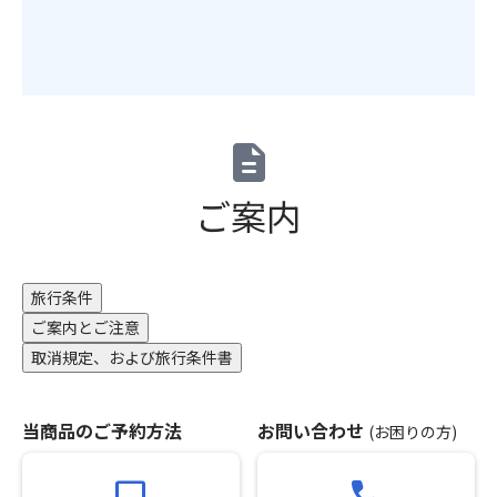
込
い
か
み
た
け
が
だ
な
必
け
ど
要
ま
明
で
せ
太
す。
ん。
description
製
満
（キ
品
席
ャ
ご案内
の
の
ン
お
場
セ
土
合
ル
産
は
待
旅行条件
付！
お
ち
(内
申
ご案内とご注意
不
容
込
可）
取消規定、および旅行条件書
は
い
※
当
た
グ
日
だ
ル
当商品のご予約方法
お問い合わせ
(お困りの方)
の
け
ー
お
ま
プ
computer
call
楽
せ
全