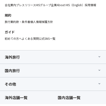
ご
プ
注
会社案内
プレスリリース
HISグループ企業
About HIS（English）
採用情報
シ
意
ョ
く
規約
ン」
だ
の
旅行業約款・条件書
個人情報保護方針
さ
お
い。
手
ガイド
②「
配
初めての方へ
よくある質問
公式SNS一覧
ス
が
座
完
席
了
【最
し
海外旅行
後
た
部
時
座
国内旅行
点
席】
以
指
降、
その他
定
基
オ
本
プ
ツ
海外店舗一覧
国内店舗一覧
シ
ア
ョ
ー