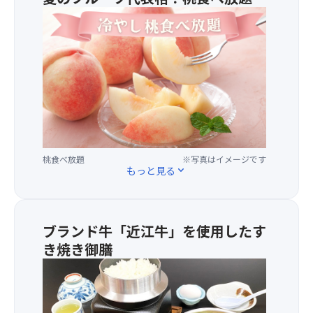
空
★
す
気
昼
の
の
食
が
中
時
気
で
に
持
育
桃
ち
っ
食
良
た
べ
い
甘
放
季
い
題
節
ト
桃食べ放題
※写真はイメージです
も
に、
ウ
もっと見る
expand_more
満
水
モ
喫！
上
ロ
美
ゆ
コ
味
っ
シ
ブランド牛「近江牛」を使用したす
し
た
「富
き焼き御膳
い
り
士
お
と
★
山
腹
で
伊
麓
を
心
豆
わ
満
も
フ
く