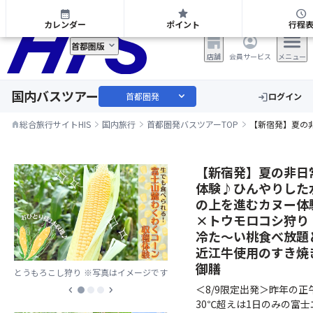
首都圏発 日帰り・宿泊バスツアー
calendar_month
star
schedule
カレンダー
ポイント
行程
首都圏版
店舗
会員サービス
メニュー
国内バスツアー
expand_more
首都圏発
ログイン
login
総合旅行サイトHIS
国内旅行
首都圏発バスツアーTOP
【新宿発】夏の
home
【新宿発】夏の非日
体験♪ひんやりした
の上を進むカヌー体
×トウモロコシ狩り
冷た～い桃食べ放題
近江牛使用のすき焼
御膳
とうもろこし狩り
※写真はイメージです
＜8/9限定出発＞昨年の正
chevron_left
chevron_right
30℃超えは1日のみの富士