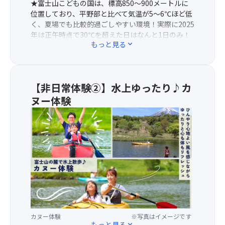
★富士山こどもの国は、標高850～900メートルに
位置しており、平野部と比べて気温が5～6℃ほど低
く、夏場でも比較的過ごしやすい環境！実際に2025
年は正午時点で30℃を超えた日はなんと1日のみ！
もっと見る
expand_more
（※富士山こどもの国調べ）
【非日常体験②】水上ゆったり♪カ
ヌー体験
★
富
士
山
の
麓
で
一
周
約
カヌー体験
※写真はイメージです
200
もっと見る
expand_more