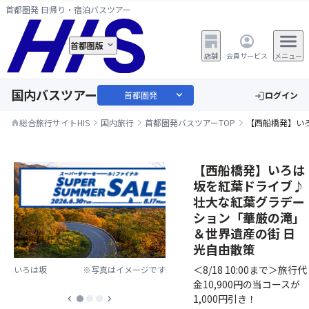
首都圏発 日帰り・宿泊バスツアー
首都圏版
店舗
会員サービス
メニュー
国内バスツアー
expand_more
首都圏発
ログイン
login
総合旅行サイトHIS
国内旅行
首都圏発バスツアーTOP
【西船橋発】い
home
【西船橋発】いろは
坂を紅葉ドライブ♪
壮大な紅葉グラデー
ション「華厳の滝」
＆世界遺産の街 日
光自由散策
＜8/18 10:00まで＞旅行代
いろは坂
※写真はイメージです
金10,900円の当コースが
1,000円引き！
chevron_left
chevron_right