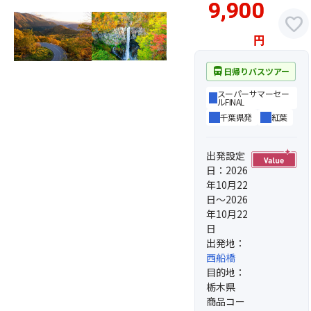
9,900
favorite
円
directions_bus
日帰りバスツアー
スーパーサマーセー
ルFINAL
千葉県発
紅葉
出発設定
日：2026
年10月22
日～2026
年10月22
日
出発地：
西船橋
目的地：
栃木県
商品コー