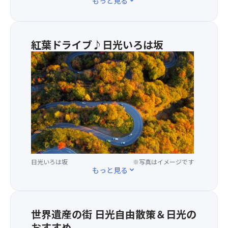
もっと見る
expand_more
落
下
す
る
紅葉ドライブ♪日光いろは坂
豪
★
快
鮮
さ
や
と、
か
紅
な
葉
紅
の
葉
コ
の
ン
グ
ト
ラ
ラ
日光いろは坂
※写真はイメージです
デ
ス
もっと見る
expand_more
ー
ト
シ
を
ョ
お
ン
楽
世界遺産の街 日光自由散策＆日光の
が
し
おすすめ
美