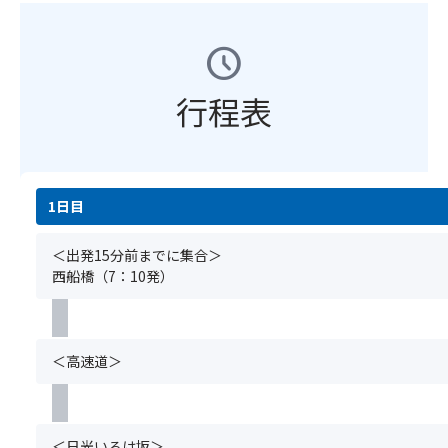
ど
ト
ロ
目
予
の
ビ
ン
の
約
schedule
彫
ー
グ
座
と
刻
フ、
セ
席
同
は
豚
行程表
ラ
を
時
ま
ス
ー
ご
に
さ
テ
で
用
お
に
ー
「パ
意
申
豪
キ、
ン
し
込
華
湯
の
ま
1日目
み
絢
波
神
す
く
爛
の
様」
★☆
だ
＜出発15分前までに集合＞
の
煮
と
【注
さ
西船橋（7：10発）
美
物
も
意
い。
し
～
呼
事
グ
さ！
エ
ば
項】
ル
日
ビ
れ
①
ー
＜高速道＞
本
添
て
基
プ
屈
え
い
本
全
指
～、
ま
ツ
員
の
サ
す。
ア
分
＜日光いろは坂＞