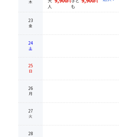
9,900
9,900
大
子ど
円
円
木
人
も
23
金
24
土
25
日
26
月
27
火
28