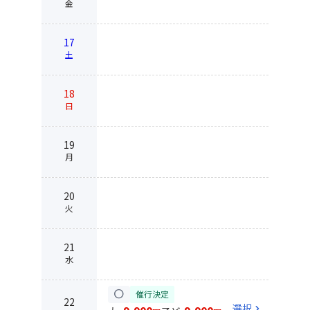
金
17
土
18
日
19
月
20
火
21
水
circle
催行決定
22
選択
chevron_right