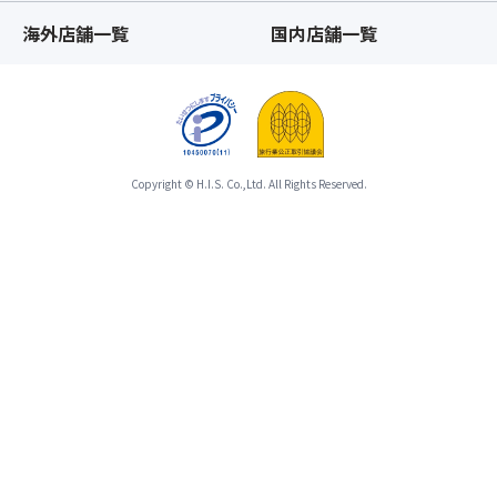
佇
プ
ー
海外店舗一覧
国内店舗一覧
ま
シ
と
い
ョ
合
♪4
ン」
わ
店
の
せ
舗
お
て
か
手
ひ
ら
配
と
Copyright © H.I.S. Co.,Ltd. All Rights Reserved.
な
が
つ
る
完
の
茶
了
募
屋
し
集
で
た
型
「日
時
企
光
点
画
の
以
旅
食」
降、
行
を
基
の
お
本
範
楽
ツ
囲
し
ア
と