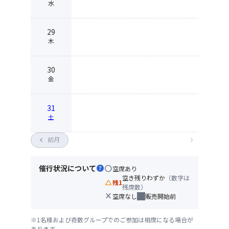
水
29
木
30
金
31
土
chevron_left
前月
chevron_right
催行状況について
help
circle
空席あり
空き残りわずか
（数字は
change_history
残1
残席数）
close
空席なし
販売開始前
※1名様および奇数グループでのご参加は相席になる場合が
あります。