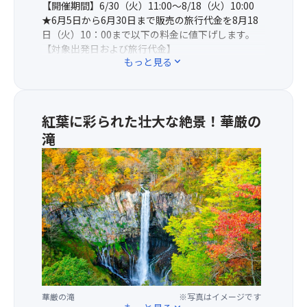
【開催期間】6/30（火）11:00～8/18（火）10:00
★6月5日から6月30日まで販売の旅行代金を8月18
日（火）10：00まで以下の料金に値下げします。
【対象出発日および旅行代金】
もっと見る
expand_more
10/22出発：10,900円→9,900円
※当コースは上記期間のセール商品の為、売り切れ
紅葉に彩られた壮大な絶景！華厳の
次第販売終了となります。
≪その他の日帰りスーパーサマーセールFINAL2026
滝
商品はこちらをクリック≫
★
華
厳
の
滝
で
は
高
さ
97m
華厳の滝
※写真はイメージです
を