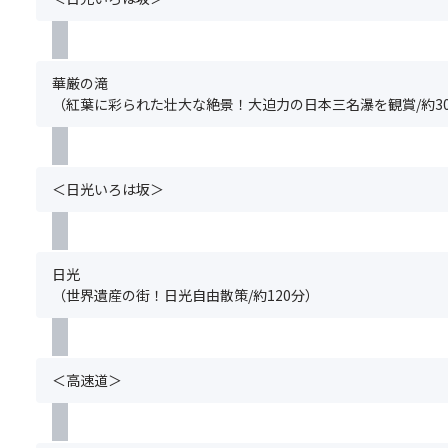
パ
バ
栃
ー
の
ワ
の
木
の
お
ー
塩
県
ご
申
ス
焼
産
予
込
華厳の滝
ポ
き、
牛
約
み
（紅葉に彩られた壮大な絶景！大迫力の日本三名瀑を観賞/約3
ッ
鶏
乳
と
が
ト
肉
と
同
必
で
は
厳
時
要
ご
る
選
に
で
＜日光いろは坂＞
利
さ
し
お
す。
益
め、
た
申
満
を
き
小
込
席
い
の
麦
み
の
日光
た
こ
粉
く
場
（世界遺産の街！日光自由散策/約120分）
だ
パ
を
だ
合
こ
ス
使
さ
は
う！
タ、
用
い。
お
（※
わ
し、
グ
申
日
＜高速道＞
か
ず
ル
込
光
め
っ
ー
い
の
の
し
プ
た
社
酢