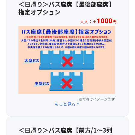
と
す！
き！
の
＜日帰り＞バス座席【最後部座席】
し
【紅
「華
お
指定オプション
て
葉
厳
土
世
見
1000
の
大人：
＋
円
産
界
頃】
滝」
を
★☆
遺
10
到
ご
お
産
月
着
用
1
に
上
前
意
人
登
旬
に
♪
様
録
～
お
金
1,00
さ
10
渡
谷
円
れ
月
し
ホ
の
ま
下
い
テ
追
し
旬
た
ル
加
た。
し
の
料
境
ま
朝
金
※写真はイメージです
内
す。
もっと見る
expand_more
食
で、
の
お
で
最
建
好
お
後
造
き
馴
部
物
な
＜日帰り＞バス座席【前方/1～3列
染
の
は、
タ