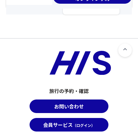
っ
上
全
す
た
野
員
の
「西
発
分
で
参
は
の
ご
道
こ
お
注
茶
ち
申
意
屋」
ら
し
く
で
を
込
だ
日
ク
み
さ
光
リ
を
い。
グ
ッ
さ
②「
ル
ク
れ
ス
メ
≫
な
座
を
か
席
旅行の予約・確認
味
っ
【最
わ
た
後
う
お問い合わせ
場
部
の
合
座
も
は
席】
お
会員サービス
（ログイン）
席
指
す
が
定
す