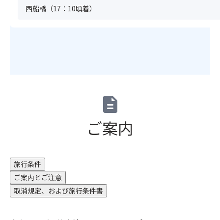
り
全
だ
寺
西船橋（17：10頃着）
の
と
員
け
を
も
し
分
ま
よ
の、
た
の
せ
り
し
生
お
ん。
魅
ば
地
申
（キ
力
漬
と
込
ャ
的
け、
き
み
ン
に
ケ
め
が
セ
彩
ー
細
必
ル
description
る
ク
や
要
待
紅
サ
か
で
ち
葉
ご案内
レ
な
す。
不
は
（洋
歯
満
可）
11
風
ざ
席
※
月
卵
わ
の
グ
上
旅行条件
焼
り
場
ル
旬
き）
が
合
ご案内とご注意
ー
～
カ
特
は
プ
取消規定、および旅行条件書
11
ス
徴
お
全
月
テ
で
申
員
下
ラ、
す。
込
分