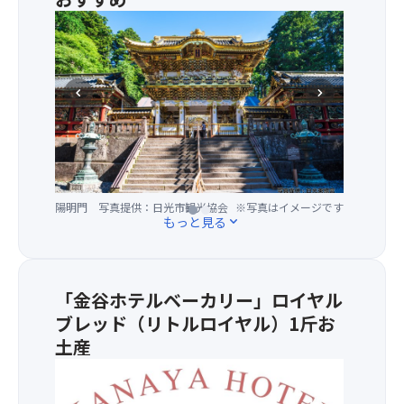
み
し
★
く
い
世
だ
い
界
さ
ろ
遺
い！
chevron_left
chevron_right
は
産
エ
坂
の
レ
に
街！
ベ
て
パ
ー
車
ワ
タ
中
ー
ー
よ
陽明門 写真提供：日光市観光協会
日光のおすすめ
※写真はイメージです
※写真はイメージです
ス
（別
もっと見る
expand_more
り
ポ
途
山
ッ
有
裾
ト
料）
の
日
で
「金谷ホテルベーカリー」ロイヤル
紅
光
滝
ブレッド（リトルロイヤル）1斤お
葉
に
壺
を
て
の
土産
お
自
近
★
楽
由
く
日
し
散
ま