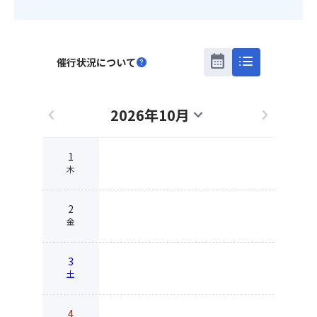
calendar_month
list
催行状況について
help
2026年10月
chevron_left
expand_more
chevron_right
1
木
2
金
3
土
4