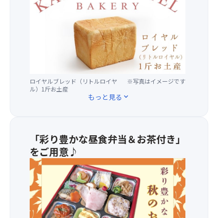
光
み！
策！
で
の
【紅
（拝
下
歴
葉
観
り
史
見
料
れ
あ
頃】
な
ば、
る
10
ど
迫
名
月
は
力
店
中
別
あ
ロイヤルブレッド（リトルロイヤ
※写真はイメージです
「金
旬
途
る
ル）1斤お土産
谷
もっと見る
expand_more
～
現
滝
ホ
11
地
の
テ
月
払
爆
ル
上
い）
音
ベ
「彩り豊かな昼食弁当＆お茶付き」
旬
日
や
ー
をご用意♪
光
水
カ
東
し
★「
リ
照
ぶ
ち
ー」
宮
き
ご
の
は
を
の
ロ
東
間
里」
イ
照
近
が
ヤ