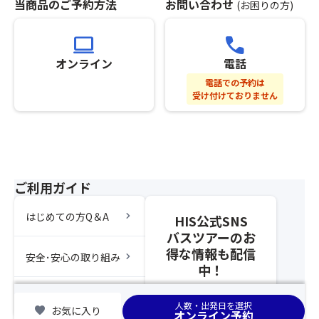
当商品のご予約方法
お問い合わせ
(お困りの方)
旬
五
い
の
が
穀
た
お
見
computer
call
米、
だ
申
頃
白
け
し
オンライン
電話
と
米
ま
込
な
電話での予約は
せ
み
り
受け付けておりません
≪
ん。
を
ま
新
（キ
さ
す。
宿
ャ
れ
発
ン
な
★
は
セ
か
日
こ
ル
っ
ご利用ガイド
光
ち
待
た
の
ら
ち
場
食
chevron_right
はじめての方Q＆A
HIS公式SNS
を
不
合
の
ク
バスツアーのお
可）
は
魅
リ
※
得な情報も配信
席
chevron_right
安全･安心の取り組み
力
ッ
グ
中！
が
が
ク
ル
離
集
≫
ー
chevron_right
集合場所
れ
ま
人数・出発日を選択
≪
favorite
お気に入り
プ
ま
オンライン予約