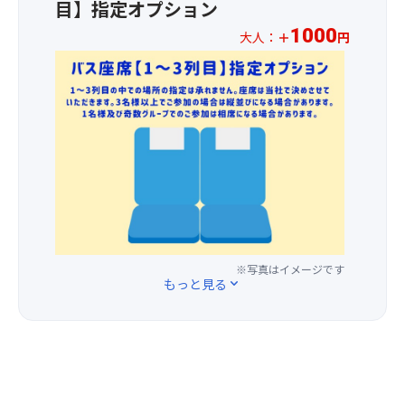
み
目】指定オプション
座
全
イ
の
席
国
1000
大人：
＋
円
ミ
ロ
を
各
ン
イ
★☆
ご
地
グ
ヤ
お
用
か
で
ル
1
意
ら
お
ブ
人
し
集
楽
レ
様
ま
め
し
ッ
1,00
す
ら
み
ド
円
★☆
れ
く
は、
の
【注
た
だ
数々
追
意
名
さ
の
加
事
工
い
賞
料
項】
に
♪
を
金
※写真はイメージです
①
よ
もっと見る
expand_more
【お
受
で、
基
り
品
賞
前
本
施
書
し
方
ツ
さ
き】
た
1
ア
れ、
ロ
長
～
ー
柱
ー
年
3
の
な
ス
の
列
ご