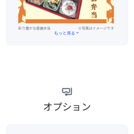
大
で
手
ル
権
見
掛
ブ
現・
る
け
レ
徳
こ
る
ッ
川
と
彩り豊かな昼食弁当
※写真はイメージです
彩
ド
もっと見る
expand_more
家
が
り
（リ
康
で
豊
ト
を
き
か
ル
祀
ま
な
ロ
る
す。
昼
イ
神
紅
食
ヤ
社
葉
弁
ル）
で、
と
当
1
1999
滝
＆
斤
年
の
お
（縦
に
眺
茶
13.
オプション
「日
め
（25
横
光
は
パ
10c
の
圧
ッ
高
社
巻
ク）
さ
寺」
で
付
10c