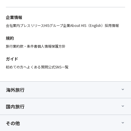
離
オ
め！
れ
プ
参
ま
シ
道
企業情報
す
ョ
に
の
会社案内
プレスリリース
HISグループ企業
About HIS（English）
採用情報
ン」
調
で
の
和
ご
規約
お
し
注
手
旅行業約款・条件書
個人情報保護方針
た
意
配
木
く
が
ガイド
の
だ
完
温
初めての方へ
よくある質問
公式SNS一覧
さ
了
も
い。
し
り
②「
た
あ
ス
時
海外旅行
ふ
座
点
れ
席
以
る
前
国内旅行
降、
開
方
基
放
指
本
的
その他
定
ツ
な
オ
ア