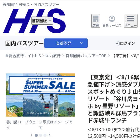
首都圏発 日帰り・宿泊バスツアー
首都圏版
店舗
会員サービス
メニュー
国内バスツアー
expand_more
首都圏発
ログイン
login
総合旅行サイトHIS
国内旅行
首都圏発バスツアーTOP
【東京発】＜8/
home
【東京発】＜8/16緊
急値下げ＞涼感ダブ
スポットめぐり♪山
リゾート「谷川岳ヨ
ホ by 星野リゾート
と諏訪峡＆群馬ブラ
ド赤城牛ランチ
谷川岳ロープウェ
※写真はイメージで
イ
す
＜8/18 10:00まで＞旅行
chevron_left
chevron_right
12,500円～14,500円の対