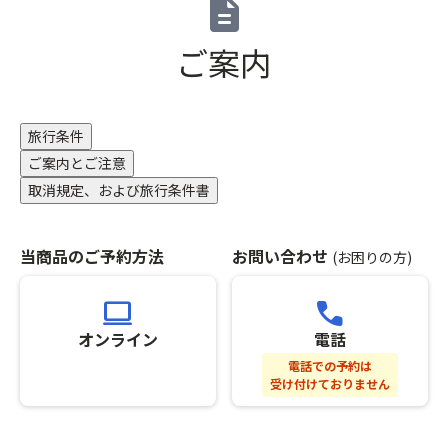
description
の
ま
ン
「秋
場
す！
セ
の
ご案内
合
谷
ル
奇
は
川
待
跡」
お
岳
ち
申
ロ
不
旅行条件
込
ー
可）
い
ご案内とご注意
プ
※
た
ウ
グ
取消規定、および旅行条件書
だ
ェ
ル
け
イ
ー
ま
か
プ
当商品のご予約方法
お問い合わせ
(お困りの方)
せ
ら、
全
ん。
真
員
computer
call
（キ
っ
分
ャ
赤
の
オンライン
電話
ン
な
お
電話での予約は
セ
じ
申
受け付けておりません
ル
ゅ
し
待
う
込
ち
た
み