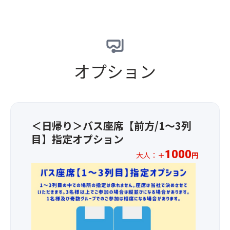
を
渡
す
み
を
長
た
せ、
め
い
お
さ
っ
日
POI
た
楽
32m
ぷ
常
8
だ
し
の
り
か
月
け
み
吊
使
ら
で
ま
く
り
オプション
っ
離
も
す！
だ
橋
た
れ
平
運
さ
「笹
と
て
均
が
い
笛
～
大
気
良
♪
橋」
ろ
自
温
け
【お
か
と
＜日帰り＞バス座席【前方/1～3列
然
約
れ
品
ら
ろ
の
20℃
目】指定オプション
ば
書
眺
の
中
前
虹
き】
め
1000
チ
大人：
＋
円
を
後
を
赤
る
ー
ゆ
★☆
の
眺
城
谷
ズ
っ
お
避
め
牛
川
タ
く
1
暑
る
(130
岳
ル
り
人
リ
こ
と
と
ト
と
様
ゾ
と
野
利
の
移
1,00
ー
も！
菜
根
お