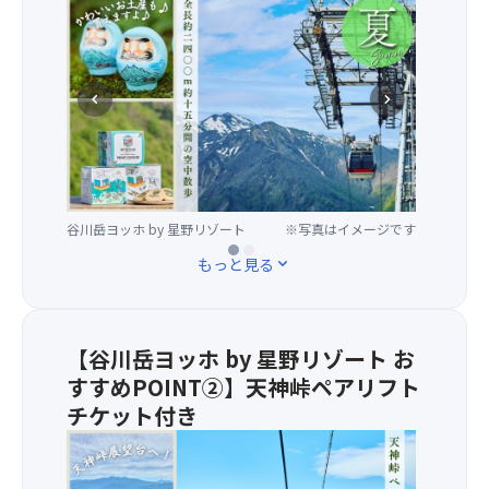
★
次第販売終了となります。
全
≪その他の日帰りスーパーサマーセールFINAL2026
長
商品はこちらをクリック≫
約
2,4
chevron_left
chevron_right
約
15
分
間
の
谷川岳ヨッホ by 星野リゾート
谷川岳ヨッホ by 星野リゾート ／10
※写真はイメージです
※写真はイメージです
空
月頃
中
もっと見る
expand_more
散
歩
で、
雄
【谷川岳ヨッホ by 星野リゾート お
大
すすめPOINT②】天神峠ペアリフト
な
チケット付き
谷
川
★
岳
本
の
コ