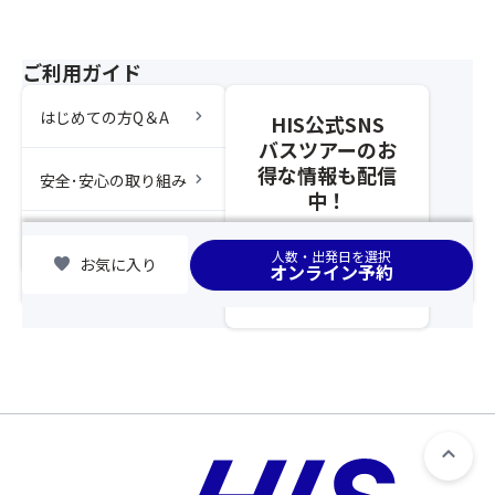
不
ん
を
可）
を
さ
※
敷
れ
ご利用ガイド
グ
き
な
ル
詰
か
chevron_right
はじめての方Q＆A
HIS公式SNS
ー
め
っ
バスツアーのお
プ
た
た
得な情報も配信
全
よ
場
chevron_right
安全･安心の取り組み
員
う
中！
合
分
な
は
の
chevron_right
360
集合場所
席
人数・出発日を選択
favorite
お気に入り
お
の
が
オンライン予約
申
パ
離
し
ノ
れ
込
ラ
ま
み
マ
す
を
を
の
さ
満
で
れ
喫
ご
な
♪
注
か
意