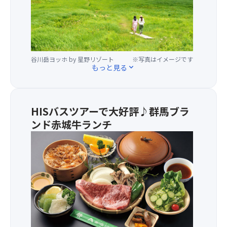
視
ェ
ェ
点
イ
イ
で、
と
で
谷
リ
上
川
フ
が
岳
ト
谷川岳ヨッホ by 星野リゾート
※写真はイメージです
っ
もっと見る
expand_more
の
を
た
山
乗
先
容
り
に
や
継
広
HISバスツアーで大好評♪群馬ブラ
谷
ぐ
が
底
ンド赤城牛ランチ
だ
る
を
け
「虹
★
流
で、
さ
群
れ
谷
ん
馬・
る
川
ぽ
赤
湯
岳
ロ
城
檜
の
ー
山
曽
雄
ド」
麓
川
大
で
の
（ゆ
な
ハ
清