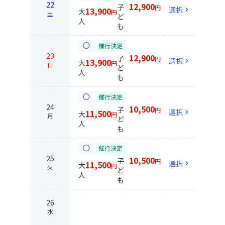
22
12,900
子
円
選択
chevron_right
13,900
大
円
土
ど
人
も
circle
催行決定
23
12,900
子
円
選択
chevron_right
13,900
大
円
日
ど
人
も
circle
催行決定
24
10,500
子
円
選択
chevron_right
11,500
大
円
月
ど
人
も
circle
催行決定
25
10,500
子
円
選択
chevron_right
11,500
大
円
火
ど
人
も
26
水