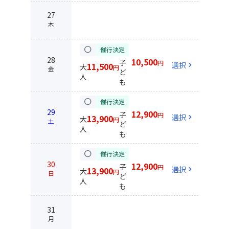
27
木
circle
催行決定
28
10,500
子
円
選択
chevron_right
11,500
大
円
金
ど
人
も
circle
催行決定
29
12,900
子
円
選択
chevron_right
13,900
大
円
土
ど
人
も
circle
催行決定
30
12,900
子
円
選択
chevron_right
13,900
大
円
日
ど
人
も
31
月