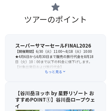
star
ツアーのポイント
スーパーサマーセールFINAL2026
【開催期間】6/30（火）11:00～8/18（火）10:00
★4月6日から6月30日まで販売の旅行代金を8月18
日（火）10：00まで以下の料金に値下げします。
【対象出発日および旅行代金】
もっと見る
expand_more
8/20・24・25・28・9/3・7・9・11・15・17・23
出発：12,500円→11,500円
8/6・7・8・15・22・23・29・30・9/5・13・19・
20・21・22・26・27出発：14,500円→13,900円
【谷川岳ヨッホ by 星野リゾート お
8/16出発：14,500円→11,900円
8/19出発：12,500円→11,900円
すすめPOINT①】谷川岳ロープウェ
イ
※当コースは上記期間のセール商品の為、売り切れ