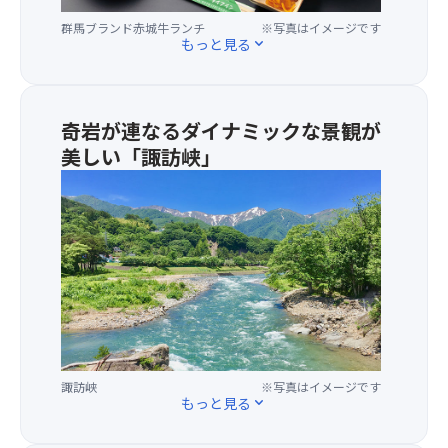
び
岩
イ
ら
そ
壁
キ
群馬ブランド赤城牛ランチ
※写真はイメージです
か
もっと見る
expand_more
が
が
ン
な
わ）
目
グ！
水
の
の
ス
と
様
前
ニ
大
奇岩が連なるダイナミックな景観が
子
に
ー
自
を
迫
美しい「諏訪峡」
カ
然
眺
る
ー
に
★
め
特
で
囲
利
る
等
散
ま
根
こ
席
策
れ
川
と
「天
で
て
の
が
神
き
育
清
で
峠
ま
っ
冽
き
展
す
た
な
ま
望
♪
「赤
流
す。
台」
夏
城
れ
天
へ！
の
牛」
諏訪峡
※写真はイメージです
が
気
もっと見る
expand_more
標
平
を
造
が
高
均
味
り
良
1,50