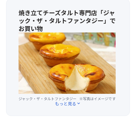
最
わ
出
け
の
高
う
し
焼き立てチーズタルト専門店「ジャ
れ
展
気
ラ
た
ば
望
温
ック・ザ・タルトファンタジー」で
ン
渓
遠
台
は
チ！
谷
お買い物
く
で
25
口
「諏
★
の
360
度
の
訪
群
山々
度
以
中
峡」
馬
（日
の
下
で
へ！
県
光
大
な
「ふ
遊
産
白
パ
の
わ
歩
小
根
ノ
で、
ぁ」
道
麦
山
ラ
爽
と
を
粉
や
マ
や
と
歩
を
至
を
か
ろ
い
100
仏
満
な
け
て
ジャック・ザ・タルトファンタジー
※写真はイメージです
と
山
喫！
気
る
もっと見る
expand_more
大
季
な
分
よ
自
節
ど）
【夏
で
う
然
の
ま
の
お
な
を
素
で
お
楽
食
満
材
見
す
し
感
喫！