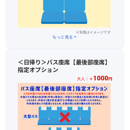
動
円
ト
（虹
の
川
買
す
の
♪
さ
蒸
両
い
る
追
涼
ん
し
岸
物！
時
加
し
ぽ
焼
は
チ
間
料
い
ロ
き、
絶
ー
は、
金
風
※写真はイメージです
ー
舞
景
ズ
もっと見る
expand_more
心
で、
を
ド
茸
ポ
を
の
前
感
は、
の
イ
使
リ
方
じ
1
わ
ン
っ
フ
1
な
周
っ
ト
て
＜日帰り＞バス座席【最後部座席】
レ
～
が
約
ぱ
で
い
ッ
指定オプション
3
ら
15
飯、
す！
な
シ
列
爽
分）
小
美
1000
大人：
＋
円
タ
ュ
目
快
鉢、
し
ル
★☆
に
の
ミ
サ
い
ト
お
最
座
ニ
ラ
清
も
1
適
席
ハ
ダ、
流
あ
人
で
を
イ
デ
と
り
様
す
ご
キ
ザ
せ
ま
1,00
♪
用
ン
ー
せ
す
円
意
グ
ト、
ら
よ
の
◇◆
し
も