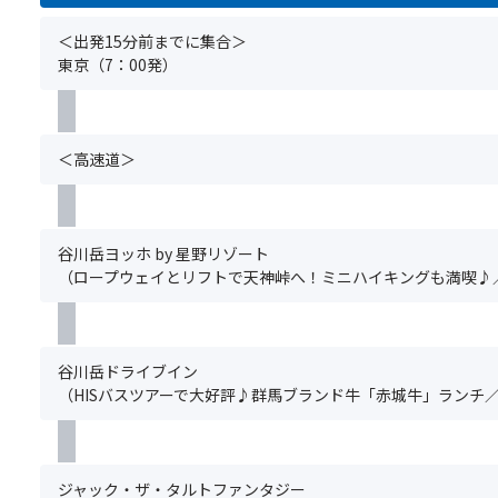
正
事
頃
お
葉
提
過
体
項】
は
申
パ
＜出発15分前までに集合＞
供
ご
は
①
10
込
ノ
東京（7：00発）
い
し
現
基
月
み
ラ
た
く
地
本
上
く
マ！
し
だ
で
ツ
旬
だ
ダ
ま
さ
確
ア
に
さ
イ
す。)
＜高速道＞
い
か
ー
山
い。
ナ
♪
め
の
頂
グ
ミ
て
ご
で
ル
ッ
み
予
ピ
ー
ク
谷川岳ヨッホ by 星野リゾート
て
約
ー
プ
な
（ロープウェイとリフトで天神峠へ！ミニハイキングも満喫♪／
く
と
ク
全
岩
だ
同
を
員
肌
さ
時
迎
分
と
い！
に
え、
の
真
谷川岳ドライブイン
お
そ
お
っ
（HISバスツアーで大好評♪群馬ブランド牛「赤城牛」ランチ／
申
の
申
赤
込
後
込
に
み
山
み
染
く
頂
が
ま
ジャック・ザ・タルトファンタジー