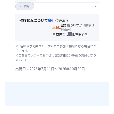
chevron_left
前月
chevron_right
催行状況について
help
circle
空席あり
空き残りわずか
（数字は
change_history
残1
残席数）
close
空席なし
販売開始前
※1名様及び奇数グループでのご参加は相席になる場合がご
ざいます。
＜こちらのツアーのお申込は出発前日16:00迄の受付となり
ます。＞
出発日：2026年7月11日～2026年10月30日