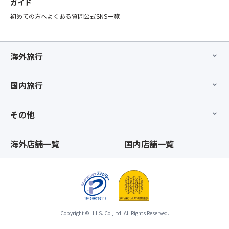
ガイド
座
完
初めての方へ
よくある質問
公式SNS一覧
席
了
【最
し
後
た
部
時
海外旅行
座
点
席】
以
指
国内旅行
降、
定
基
オ
本
その他
プ
ツ
シ
ア
ョ
ー
海外店舗一覧
国内店舗一覧
ン」
と
の
合
お
わ
手
せ
配
て
が
ひ
完
と
Copyright © H.I.S. Co.,Ltd. All Rights Reserved.
了
つ