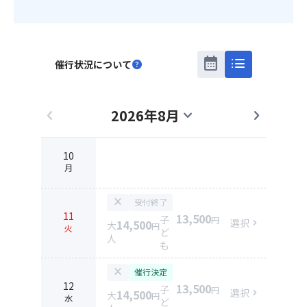
calendar_month
list
催行状況について
help
2026年8月
chevron_left
expand_more
chevron_right
10
月
close
受付終了
11
13,500
子
円
選択
chevron_right
14,500
大
円
火
ど
人
も
close
催行決定
12
13,500
子
円
選択
chevron_right
14,500
大
円
水
ど