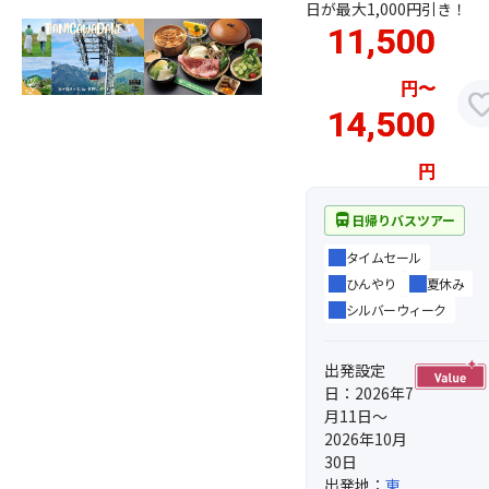
日が最大1,000円引き！
11,500
円
〜
favor
14,500
円
directions_bus
日帰りバスツアー
タイムセール
ひんやり
夏休み
シルバーウィーク
出発設定
日：2026年7
月11日～
2026年10月
30日
出発地：
東