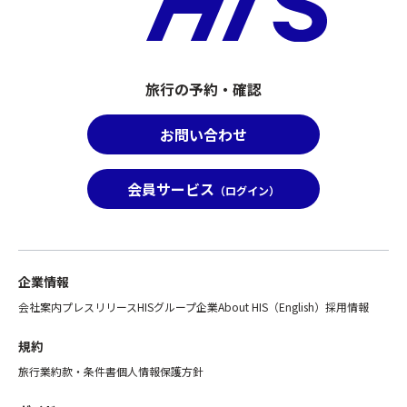
っ
く
た
だ
場
さ
合
い。
は
②「
旅行の予約・確認
席
ス
が
座
お問い合わせ
離
席
れ
前
ま
方
会員サービス
（ログイン）
す
指
の
定
で
オ
ご
プ
注
シ
企業情報
意
ョ
く
会社案内
プレスリリース
HISグループ企業
About HIS（English）
採用情報
ン」
だ
の
さ
規約
お
い。
手
旅行業約款・条件書
個人情報保護方針
②「
配
ス
が