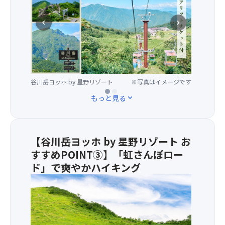
自
ー
然
ス
chevron_left
chevron_right
を
は
満
天
喫
神
♪
峠
普
ペ
段
谷川岳ヨッホ by 星野リゾート
谷川岳ヨッホ by 星野リゾート／10
※写真はイメージです
※写真はイメージです
ア
月頃
見
リ
もっと見る
expand_more
る
フ
こ
ト
と
チ
の
ケ
【谷川岳ヨッホ by 星野リゾート お
で
ッ
すすめPOINT③】「虹さんぽロー
き
ト
ド」で爽やかハイキング
な
付
い
き！
★
空
ロ
ロ
か
ー
ー
ら
プ
プ
の
ウ
ウ