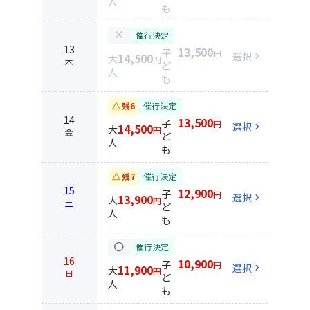
人
も
close
催行決定
13
13,500
子
円
選択
chevron_right
14,500
大
円
木
ど
人
も
change_history
残6
催行決定
14
13,500
子
円
選択
chevron_right
14,500
大
円
金
ど
人
も
change_history
残7
催行決定
15
12,900
子
円
選択
chevron_right
13,900
大
円
土
ど
人
も
circle
催行決定
16
10,900
子
円
選択
chevron_right
11,900
大
円
日
ど
人
も