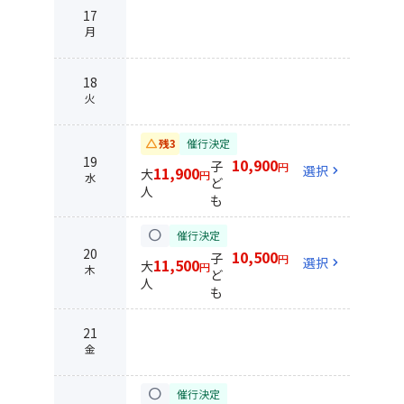
17
月
18
火
change_history
残3
催行決定
19
10,900
子
円
選択
chevron_right
11,900
大
円
水
ど
人
も
circle
催行決定
20
10,500
子
円
選択
chevron_right
11,500
大
円
木
ど
人
も
21
金
circle
催行決定