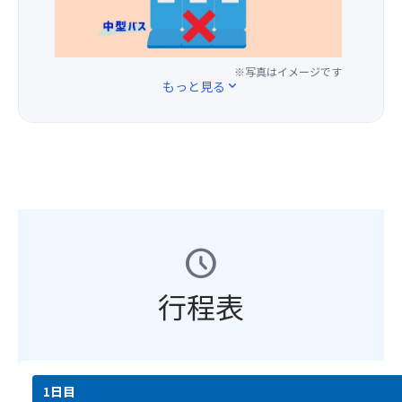
香
ぎ
♪
追
谷
ま
満
の
に
「バ
加
川
す
喫
物
包
ケ
料
岳
★☆
♪
(※
ま
ボ
金
ヨ
※写真はイメージです
【注
赤
れ
もっと見る
expand_more
ク」
で、
ッ
意
【秋
城
て、
と
最
ホ
事
の
牛
ゆ
い
後
by
項】
お
は
っ
う
部
星
①
す
食
た
チ
の
野
基
す
べ
り
ョ
座
リ
本
め
や
と
コ
席
ゾ
ツ
POI
す
し
レ
を
ー
ア
360
い
た
ー
ご
ト
ー
度
よ
癒
schedule
ト
用
の
の
の
う
し
の
意
紅
ご
燃
に
の
洋
行程表
し
葉
予
え
カ
ひ
菓
ま
◆◇
約
る
ッ
と
子
す
例
と
よ
ト
と
も
★☆
年
同
う
し
き
販
【注
の
時
な
て
を
売！
意
1日目
見
に
紅
ご
お