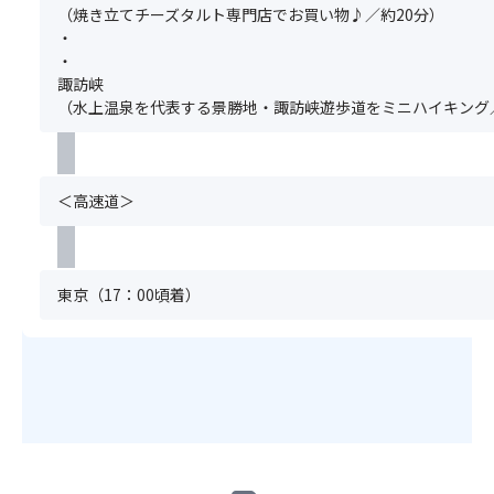
だ
か
必
っ
（焼き立てチーズタルト専門店でお買い物♪／約20分）
さ
ら
要
た
・
い。
麓
で
山
・
グ
へ
す。
肌
諏訪峡
ル
と
満
が
（水上温泉を代表する景勝地・諏訪峡遊歩道をミニハイキング／
ー
徐々
席
迫
プ
に
の
力
全
移
場
満
員
し
合
点！
＜高速道＞
分
な
は
360
の
が
お
度
お
ら、
申
ど
申
約
込
こ
東京（17：00頃着）
込
1
い
を
み
カ
た
切
が
月
だ
っ
必
も
け
て
要
見
ま
も
で
頃
せ
絵
す。
が
ん。
に
満
続
（キ
な
席
き
ャ
る