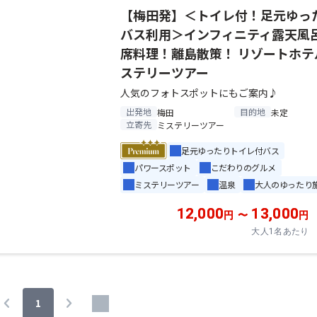
【梅田発】＜トイレ付！足元ゆっ
バス利用＞インフィニティ露天風
席料理！離島散策！ リゾートホテ
ステリーツアー
人気のフォトスポットにもご案内♪
出発地
目的地
梅田
未定
立寄先
ミステリーツアー
足元ゆったりトイレ付バス
パワースポット
こだわりのグルメ
ミステリーツアー
温泉
大人のゆったり
12,000
13,000
円
〜
円
大人1名あたり
chevron_left
chevron_right
1