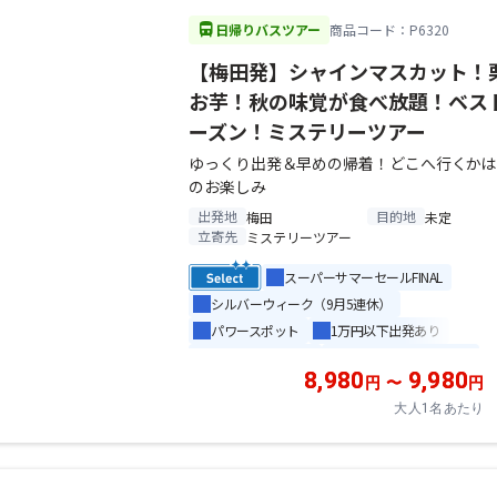
directions_bus
日帰りバスツアー
商品コード：P6320
【梅田発】シャインマスカット！
お芋！秋の味覚が食べ放題！ベス
ーズン！ミステリーツアー
ゆっくり出発＆早めの帰着！どこへ行くかは
のお楽しみ
出発地
目的地
梅田
未定
立寄先
ミステリーツアー
スーパーサマーセールFINAL
シルバーウィーク（9月5連休）
パワースポット
1万円以下出発あり
フルーツ食べ放題
食べ放題 / バイキング
8,980
9,980
こだわりのグルメ
ミステリーツアー
円
〜
円
大人1名あたり