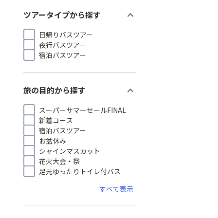
expand_more
ツアータイプから探す
日帰りバスツアー
夜行バスツアー
宿泊バスツアー
expand_more
旅の目的から探す
スーパーサマーセールFINAL
新着コース
宿泊バスツアー
お盆休み
シャインマスカット
花火大会・祭
足元ゆったりトイレ付バス
すべて表示