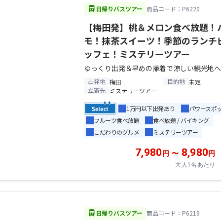
directions_bus
日帰りバスツアー
商品コード：P6220
【梅田発】桃＆メロン食べ放題！
モ！抹茶スイーツ！季節のランチ
ッフェ！ミステリーツアー
ゆっくり出発＆早めの帰着で涼しい観光地
出発地
目的地
梅田
未定
立寄先
ミステリーツアー
1万円以下出発あり
パワースポ
フルーツ食べ放題
食べ放題 / バイキング
こだわりのグルメ
ミステリーツアー
7,980
8,980
円
〜
円
大人1名あたり
directions_bus
日帰りバスツアー
商品コード：P6219