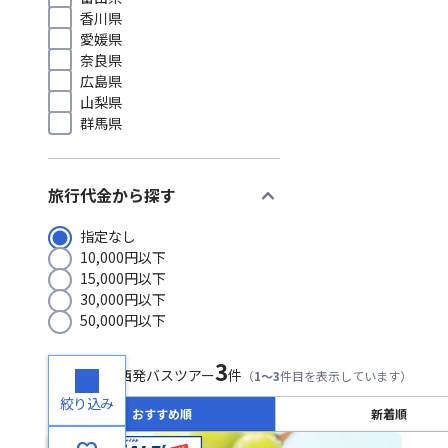
香川県
愛媛県
奈良県
広島県
山梨県
群馬県
expand_more
旅行代金から探す
指定なし
10,000円以下
15,000円以下
30,000円以下
50,000円以下
3
検索結果
関西発バスツアー
件
（
1～3
件目を表示しています）
絞り込み
おすすめ順
新着順