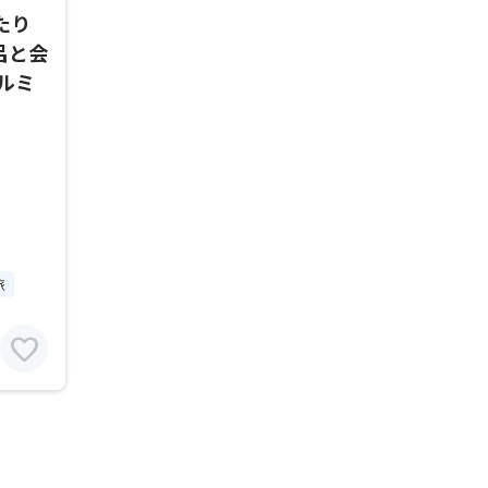
たり
呂と会
ルミ
旅
favorite