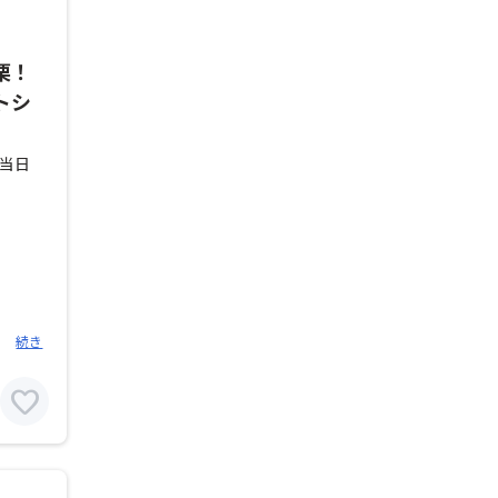
栗！
トシ
当日
続き
favorite