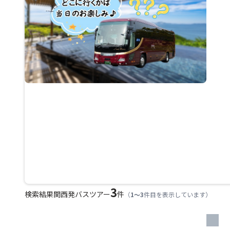
3
検索結果
関西発バスツアー
件
（
1～3
件目を表示しています）