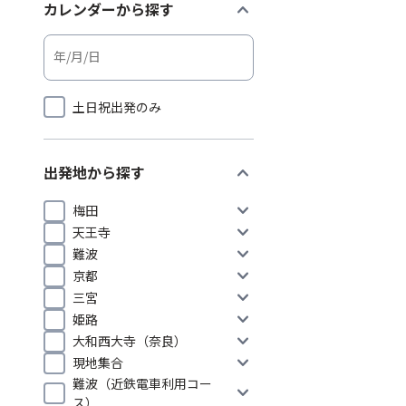
expand_more
カレンダーから探す
土日祝出発のみ
expand_more
出発地から探す
expand_more
梅田
expand_more
天王寺
expand_more
難波
expand_more
京都
expand_more
三宮
expand_more
姫路
expand_more
大和西大寺（奈良）
expand_more
現地集合
難波（近鉄電車利用コー
expand_more
ス）