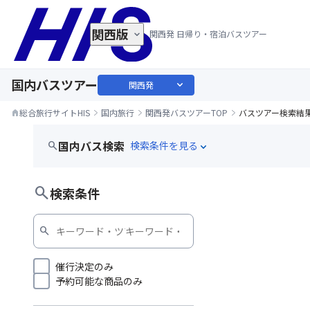
関西版
関西発 日帰り・宿泊バスツアー
国内バスツアー
expand_more
関西発
総合旅行サイトHIS
国内旅行
関西発バスツアーTOP
バスツアー検索結
home
国内バス検索
search
expand_more
ミステリーツアー
search
検索条件
search
催行決定のみ
予約可能な商品のみ