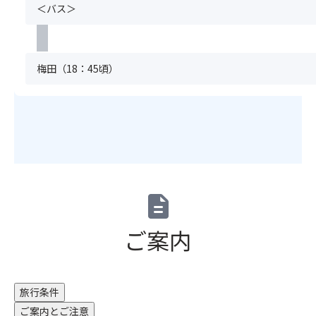
ー
粧
い。
＜バス＞
用
食
営
の
台
ま
し
事
業
ご
付
た、
た
対
時
予
き
満
オ
応
間
約
お
席
梅田（18：45頃）
リ
に
や
と
手
の
ジ
つ
休
同
洗
場
ナ
き
湯
時
い」
合
ル
ま
日
に
を
は
商
し
が
お
完
手
品
て
急
申
備
配
も
は、
き
込
し
で
多
1
ょ
み
て
き
数
食
変
く
description
い
な
販
あ
更
だ
ま
い
売
た
に
さ
す。
場
ご案内
し
り
な
い。
合
て
2,00
る
ま
●
が
お
円
可
た、
座
ご
り
を
能
満
席
ざ
ま
旅行条件
頂
性
席
配
い
す！
戴
も
ご案内とご注意
の
置