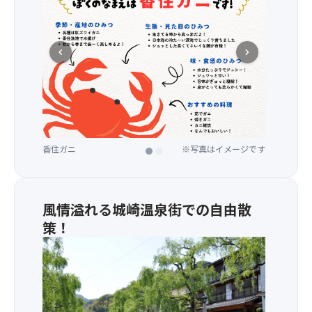
き
ツ
鍋、
ア
か
ー
に
chevron_left
chevron_right
を
雑
お
炊、
楽
甘
し
エ
み
ビ
く
の
だ
刺
香住ガニ
タグ付きガニ
※写真はイメージです
※写真はイメージです
さ
身、
い。
香
の
●
物
風情溢れる城崎温泉街での自由散
車
※
策！
内
仕
★13
設
入
年
備・
状
の
サ
況
歴
ー
に
史
ビ
よ