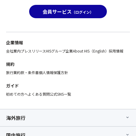
本
は
画
知
ツ
当
旅
会員サービス
事
（ログイン）
ア
日
行
項
ー
の
の
に
と
ご
範
て
合
案
囲
該
わ
内
と
企業情報
当
せ
と
し
の
会社案内
プレスリリース
HISグループ企業
About HIS（English）
採用情報
て
な
て
参
ひ
り
取
加
規約
と
ま
り
者
つ
す。
旅行業約款・条件書
個人情報保護方針
扱
名
の
※
い
と
募
３
ガイド
と
詳
集
席
な
初めての方へ
よくある質問
公式SNS一覧
細
型
並
る
を
企
び
た
お
画
の
め
知
旅
バ
海外旅行
「バ
ら
行
ス
ス
せ
の
利
座
く
国内旅行
範
用