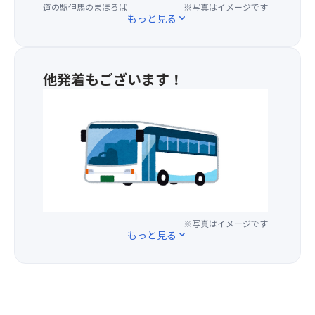
（通
食
道の駅但馬のまほろば
※写真はイメージです
ら
西
もっと見る
expand_more
常
後
な
有
12
は
い
数
列）
海
但
の
・
産
馬
温
他発着もございます！
テ
物
の
泉
ー
の
＼
逸
街
ブ
お
他
品
で
ル、
買
発
を
あ
フ
物
着
豊
り
ッ
を
（ト
富
奈
ト
お
イ
に
良
レ
楽
レ
取
時
ス
し
な
り
代
ト
み
し
揃
か
※写真はイメージです
付
く
バ
え
もっと見る
expand_more
ら
き
だ
ス
て
人々
で
さ
利
い
に
快
い！
用
ま
愛
適
／
す。
さ
な
◆
ま
れ
空