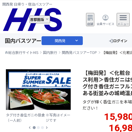
関西発 日帰り・宿泊バスツアー
首都圏版
店舗
会員サービス
メニュー
国内バスツアー
expand_more
関西発
ログイン
login
総合旅行サイトHIS
国内旅行
関西発バスツアーTOP
【梅田発】＜化粧
home
【梅田発】＜化粧台
ス利用＞香住ガニは
グ付き香住ガニフル
ある街並みの城崎温
タグが輝く香住ガニを本場
ださい！
15,98
タグ付き香住ガニの昼食
※写真はイメー
（一人前）
ジです
16,9
chevron_left
chevron_right