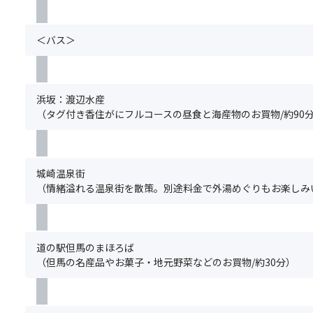
的
た
定
付
※
ろ
判
め
は
き
基
し
断
2026
い
バ
＜バス＞
本
の
に
年
た
ス
ツ
ね
よ
10
だ
よ
ア
ぎ
る
月
け
り
ー
と
食
30
ま
も
浜坂：渡辺水産
の
し
事
日
せ
ス
（タグ付き香住がにフルコースの昼食と海産物のお買物/約90
ご
て
制
（予
ん。)
ペ
予
有
限・
定）
.
ー
約
名
宗
ま
＜
ス
と
な
教
で
注
を
城崎温泉街
同
特
上
休
意
広
（情緒溢れる温泉街を散策。別途料金で外湯めぐりもお楽しみい
時
産
の
業
事
く
に
品
理
と
項
取
お
の
由
な
＞
っ
申
岩
に
っ
※
た、
込
道の駅但馬のまほろば
津
よ
て
基
安
み
（但馬の名産品やお菓子・地元野菜などのお買物/約30分）
ね
る
い
本
心
く
ぎ
特
ま
ツ
の
だ
を
別
す。
ア
「化
さ
使
な
※