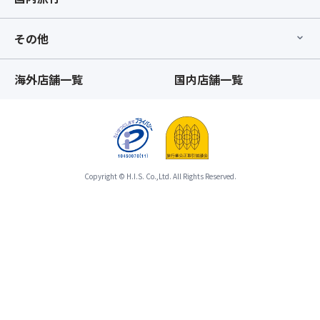
席
だ
囲
の
前
さ
と
場
方
その他
い
し
合、
利
★
て
同
用
※
取
じ
プ
海外店舗一覧
国内店舗一覧
ビ
り
グ
ラ
ュ
扱
ル
ン」
ッ
い
ー
の
フ
と
プ
み
ェ、
な
で
の
好
る
も
お
き
Copyright © H.I.S. Co.,Ltd. All Rights Reserved.
た
横
取
嫌
め
並
り
い
「バ
び
消
や
ス
で
し
ご
座
は
は
自
席
な
致
身
最
く
し
で
後
縦
か
除
列
並
ね
去
利
び
ま