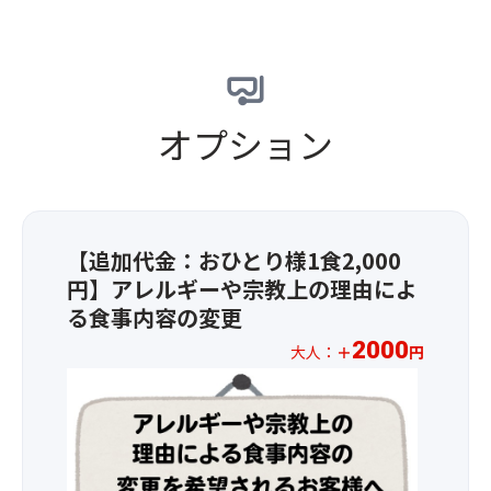
梅
た
て
間
田
地
い
・
発
元
ま
座
着
を
す。
席
は
中
外
に
コ
心
オプション
湯
は
チ
と
巡
コ
ラ
し
り
ン
◆
た
や
セ
天
農
街
ン
王
家
歩
ト
【追加代金：おひとり様1食2,000
寺
さ
き
ま
発
ん
円】アレルギーや宗教上の理由によ
な
た
着
か
る食事内容の変更
ど
は
は
ら
お
USB
2000
コ
大人：
＋
円
新
楽
ポ
チ
鮮
＜
し
ー
ラ
な
2026
み
ト
◆
野
年
く
を
難
菜
1
だ
設
波
や
月
さ
置
発
パ