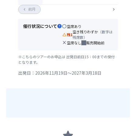
chevron_left
前月
chevron_right
催行状況について
help
circle
空席あり
空き残りわずか
（数字は
change_history
残1
残席数）
close
空席なし
販売開始前
※こちらのツアーのお申込は 出発日前日15：00までの受付
となります。
出発日：2026年11月19日～2027年3月18日
star