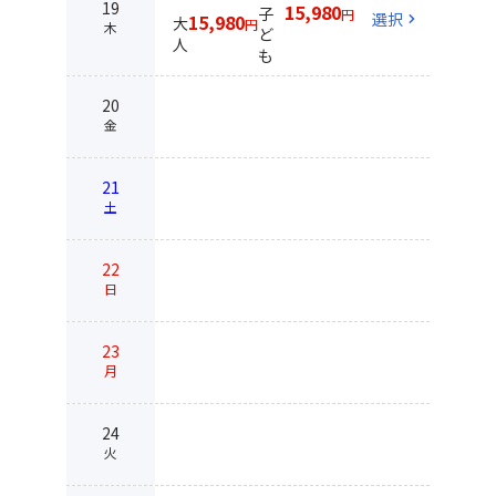
19
15,980
子
円
選択
chevron_right
15,980
大
円
木
ど
人
も
20
金
21
土
22
日
23
月
24
火