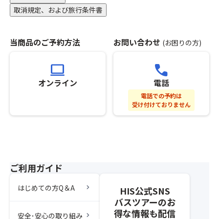
ま
い
ご
場
取消規定、および旅行条件書
に
す。
※12
た
ざ
合
関
※「
月
し
い
は
す
ス
31
ま
ま
手
る
当商品のご予約方法
お問い合わせ
(お困りの方)
座
日
す。
す
配
ご
席
は
そ
の
で
案
前
時
computer
call
の
で
き
内
方
短
後
あ
な
オンライン
電話
●
利
営
の
ら
い
※
用
業
電話での予約は
ご
か
場
通
プ
受け付けておりません
の
変
じ
合
路
ラ
た
更
め
が
を
ン」
め
に
ご
ご
挟
の
立
つ
了
ざ
ん
手
寄
い
承
い
で
配
り
て
く
ま
２
が
ご利用ガイド
は
は
だ
す。
席
完
ご
返
さ
※「
×
了
chevron_right
はじめての方Q＆A
ざ
HIS公式SNS
金
い。
ス
２
し
い
致
バスツアーのお
座
席
た
ま
し
得な情報も配信
席
chevron_right
＝
安全･安心の取り組み
時
せ