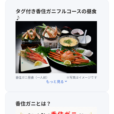
た
り
タグ付き香住ガニフルコースの昼食
の
♪
特
別
●
仕
お
様
品
車
書
で
き
安
●
心
ゆ
＆
で
ゆ
姿
と
か
り
に、
香住ガニ昼食（一人前）
※写真はイメージです
もっと見る
expand_more
あ
焼
る
が
快
に、
適
か
香住ガニとは？
な
に
バ
す
ス