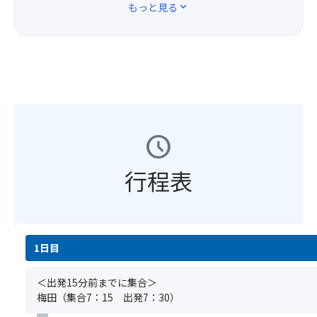
(場
西
もっと見る
expand_more
業
て
広々
所
＼
発
と
バ
と
の
朝
バ
な
ス
し
ご
来
ス
っ
最
た
指
市
ツ
て
後
化
定
特
ア
お
列
粧
は
産
ー
り
の
台
い
「岩
に
ま
座
付
た
津
お
す。
席
き
だ
schedule
ね
け
※
を
お
け
ぎ」
る
鴻
ご
手
ま
／
食
行程表
の
用
洗
せ
甘
物
湯
意
い
ん。)
い、
ア
は
し
●
太
レ
長
ま
・
い、
ル
寿
す。
通
＜
軟
ギ
命
1日目
(場
常
注
ら
ー
化
所
の
意
か
や
工
の
ト
＜出発15分前までに集合＞
事
い。
医
事
ご
イ
梅田（集合7：15 出発7：30）
項
ま
療
の
指
レ
＞
ぼ