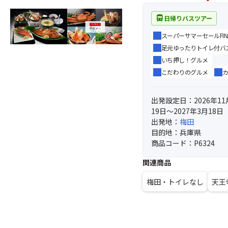
directions_bus
日帰りバスツアー
スーパーサマーセールFIN
足元ゆったりトイレ付バ
いち押し！グルメ
こだわりのグルメ
出発設定日：2026年11
19日～2027年3月18日
出発地：
梅田
目的地：兵庫県
商品コード：P6324
関連商品
梅田・トイレなし
天王