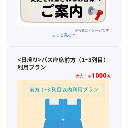
1
い！
（一
着
ン
日
※
部
は
が
(木)
城
シ
コ
毎
以
崎
ー
チ
日
降
温
ト
ラ
届
※写真はイメージです
の
泉
を
もっと見る
expand_more
◆
く
お
で
の
三
産
申
の
ぞ
宮
直
込
外
く）
発
コ
分
湯
・
<日帰り>バス座席前方（1~3列目）
着
ー
よ
巡
リ
は
利用プラン
ナ
り
り
ク
コ
ー
以
は
1000
ラ
大人：
＋
円
チ
や、
下
有
イ
ラ
※
神
の
料
ニ
お
戸
通
で
ン
一
牛
り
す。
グ
人
に
変
(各
利
様
こ
更
自
用
プ
だ
と
お
可
ラ
わ
な
支
能
ス
っ
り
払