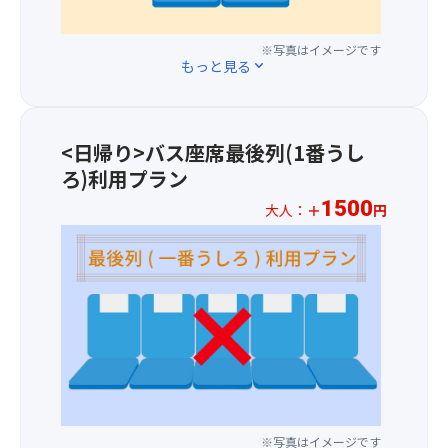
・
1,00
た
ま
い)
お
円
レ
す
※
し
※写真はイメージです
に
ス
＞
さ
もっと見る
expand_more
ぼ
て
ト
.
と
り
バ
ラ
2026
の
の
ス
ン
年
湯
ご
1
や
1
は
<日帰り>バス座席最後列(1番うし
用
～
フ
月
2024
ろ)利用プラン
意
3
ー
1
年
（※
列
ド
1500
日
3
大人：
＋
円
数
目
コ
(木)
月
※
に
の
ー
以
31
お
限
座
ト
降
日
一
り
席
も
の
よ
人
が
を
充
お
り
様
ご
ご
実
申
当
プ
ざ
用
し
込
面
ラ
い
意
て
分
の
ス
ま
し
い
よ
期
1,50
す）
ま
ま
り、
間、
円
す。
す。
関
休
※写真はイメージです
に
●