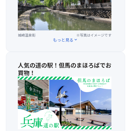
を
ス
り
誇
●
料
る
・
理
城
足
内
崎
元
容
温
ゆ
が
城崎温泉街
※写真はイメージです
泉
もっと見る
expand_more
っ
変
は
た
更
兵
り
に
庫
幅
な
県
人気の道の駅！但馬のまほろばでお
広
る
北
買物！
の
場
部
8
合
★
の
～
が
こ
日
9
あ
こ
本
列
り
で
海
シ
ま
し
に
ー
す。
か
面
ト
手
し
採
★
に
た
用
昼
入
関