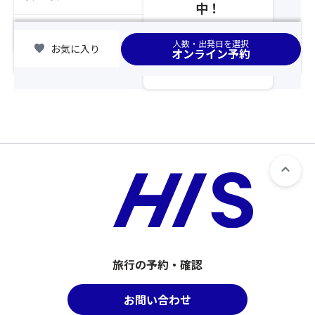
か
中！
最
４
点
ん。
ね
後
席、
以
ま
chevron_right
集合場所
列
ま
降、
人数・出発日を選択
す。
favorite
お気に入り
オンライン予約
利
た
基
★
用
は
本
変
プ
２
ツ
更
ラ
席
ア
等
ン」
×
ー
の
の
１
と
対
手
席
合
応
配
＝
わ
を
が
３
せ
ご
完
席
て
希
了
の
ひ
望
し
並
と
さ
た
び
つ
れ
時
と
の
る
点
な
旅行の予約・確認
募
場
以
り、
集
合
降、
座
型
は、
お問い合わせ
基
席
企
告