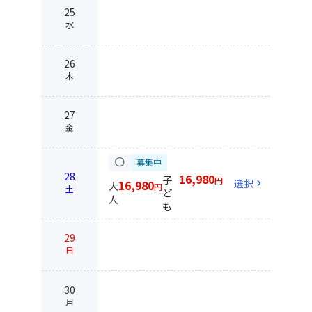
25
水
26
木
27
金
circle
募集中
28
16,980
子
円
選択
chevron_right
16,980
大
円
土
ど
人
も
29
日
30
月