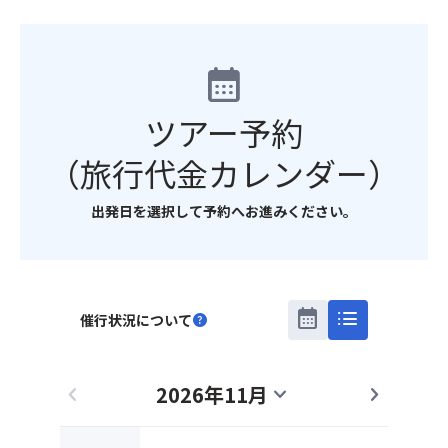
calendar_month
ツアー予約
（旅行代金カレンダー）
出発日を選択して予約へお進みください。
calendar_month
list
催行状況について
help
2026年11月
chevron_left
expand_more
chevron_right