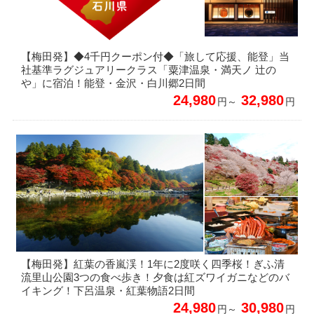
【梅田発】◆4千円クーポン付◆「旅して応援、能登」当
社基準ラグジュアリークラス「粟津温泉・満天ノ 辻の
や」に宿泊！能登・金沢・白川郷2日間
24,980
32,980
円～
円
【梅田発】紅葉の香嵐渓！1年に2度咲く四季桜！ぎふ清
流里山公園3つの食べ歩き！夕食は紅ズワイガニなどのバ
イキング！下呂温泉・紅葉物語2日間
24,980
30,980
円～
円