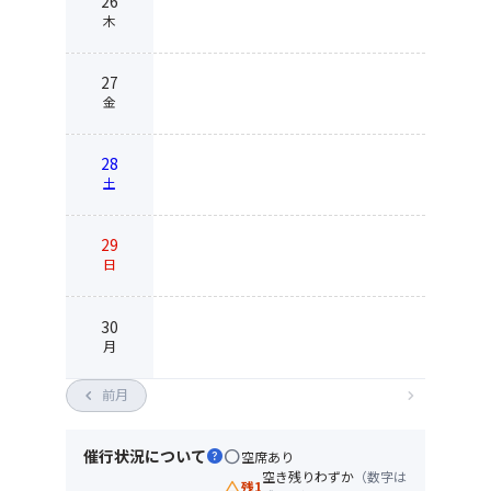
26
木
27
金
28
土
29
日
30
月
chevron_left
前月
chevron_right
催行状況について
help
circle
空席あり
空き残りわずか
（数字は
change_history
残1