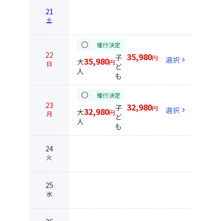
21
土
circle
催行決定
22
35,980
子
円
選択
chevron_right
35,980
大
円
日
ど
人
も
circle
催行決定
23
32,980
子
円
選択
chevron_right
32,980
大
円
月
ど
人
も
24
火
25
水