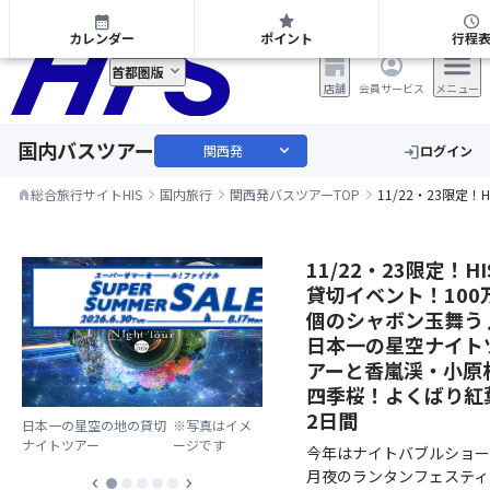
関西発 日帰り・宿泊バスツアー
calendar_month
star
schedule
カレンダー
ポイント
行程
首都圏版
店舗
会員サービス
メニュー
国内バスツアー
expand_more
関西発
ログイン
login
総合旅行サイトHIS
国内旅行
関西発バスツアーTOP
11/22・23限
home
11/22・23限定！HI
貸切イベント！100
個のシャボン玉舞う
日本一の星空ナイト
アーと香嵐渓・小原
四季桜！よくばり紅
2日間
日本一の星空の地の貸切
※写真はイメ
ナイトツアー
ージです
今年はナイトバブルショー
月夜のランタンフェスティ
chevron_left
chevron_right