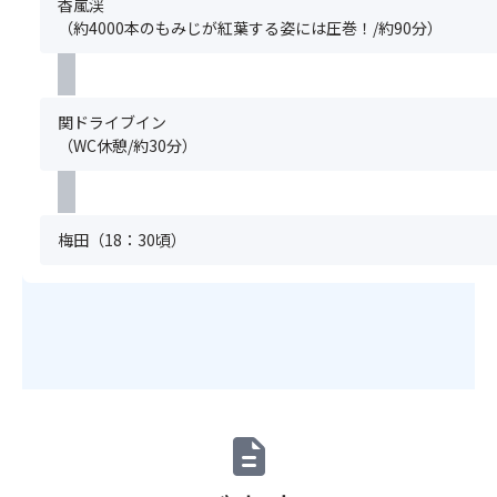
香嵐渓
み
が
き
（約4000本のもみじが紅葉する姿には圧巻！/約90分）
く
実
な
だ
施
い
さ
す
場
い。
る
合
関ドライブイン
ま
全
が
（WC休憩/約30分）
た、
国
ご
満
星
ざ
席
空
い
の
継
ま
梅田（18：30頃）
場
続
す。
合
視
※「
は
察
ス
手
（ス
座
配
タ
席
で
ー
前
き
ウ
方
な
ォ
利
い
ッ
用
description
場
チ
プ
合
ン
ラ