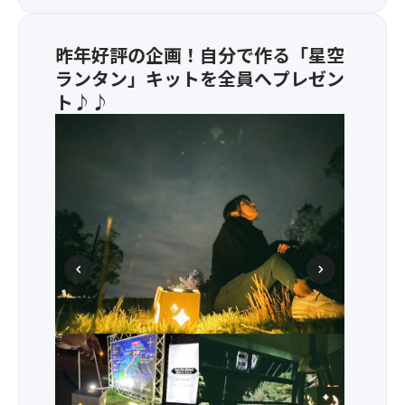
×
玉
お
を
月
昨年好評の企画！自分で作る「星空
解
見
き
ランタン」キットを全員へプレゼン
な
放
ト♪♪
ど
た
・
星
れ
自
空
る
分
観
「ナ
で
賞
イ
作
特
ト
れ
別
バ
る
貸
ブ
「星
切
ル
chevron_left
chevron_right
空
イ
シ
手
ベ
ョ
ヘブンスそのはらナイトイベント
※写真はイメージです
持
ン
ー」
ち
ト
・
ラ
★
プ
ン
★
ロ
タ
イ
の