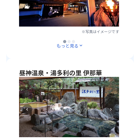
れ
食
カ
み
る
た
会
ッ
え
露
阿
席
タ
る
天
智
料
ー
場
風
村
理
を
所」
呂！
※写真はイメージです
※写真はイメージです
の
を
使
第
・
星
※写真はイメージです
ご
わ
1
天
もっと見る
expand_more
空
用
ず
位
竜
を
意！
組
に
川
お
・
み
選
を
楽
美
立
ば
眼
昼神温泉・湯多利の里 伊那華
し
肌
て
れ
下
み
※
の
が
た
に
下
美
湯
出
(※1)
望
さ
人
を
来
こ
む
い！
の
満
る
と
南
・
湯
喫！
の
が
chevron_left
chevron_right
ア
ホ
で
※
で
あ
ル
テ
有
画
安
る
プ
ル
名
像
心
長
ス
温
な
1
♪
野
山
泉
昼