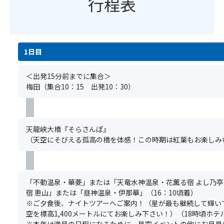
行程表
用
て
せ
女
意
消
ん。)
合
し
さ
わ
ま
れ、
せ
す。
都
＜
て
1日目
(場
会
注
19
所
で
意
種
の
＜出発15分前までに集合＞
は
事
の
ご
梅田（集合10：15 出発10：30）
味
項
お
指
わ
＞
風
定
え
※
呂
は
な
基
を
い
い
天龍峡大橋『そらさんぽ』
本
ゆ
た
幻
（天空にそびえる孤高の橋を体感！この時期は紅葉もお楽しみい
ツ
っ
だ
想
ア
た
け
的
ー
り
ま
な
の
と
せ
イ
「不動温泉・華菱」または「天竜水神温泉・花薫る宿 よし乃
ご
満
ん。)
ベ
宿 恵山」または「昼神温泉・伊那華」（16：10頃着）
予
喫
ン
※ご夕食後、ナイトツアーへご案内！（星が最も継続して輝い
約
し
＜
ト
空を標高1,400メートルにてお楽しみ下さい！）（18時頃ホテ
と
て
注
を
※本年は満月の日程になるために、星空イベントの他にお月見