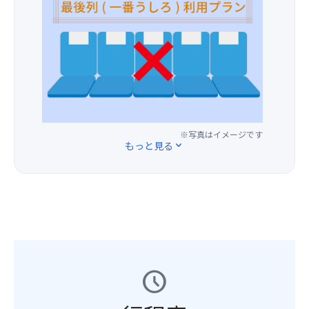
炉
ッ
お
た
座
裏
チ
一
だ
席
会
ン
人
き
を
席
で
様
ま
ご
（イ
作
プ
す！
用
メ
る
ラ
イ
意
ー
で
ス
ベ
し
ジ）
き
3,00
ン
ま
た
円
ト
す。
て
※写真はイメージです
に
開
(場
もっと見る
expand_more
の
て
始
所
味
バ
時
の
は
ス
に
ご
ど
最
は
指
れ
後
場
定
も
列
内
は
格
の
の
い
別
座
灯
た
で
席
り
だ
schedule
す！
を
が
け
※
ご
全
ま
男