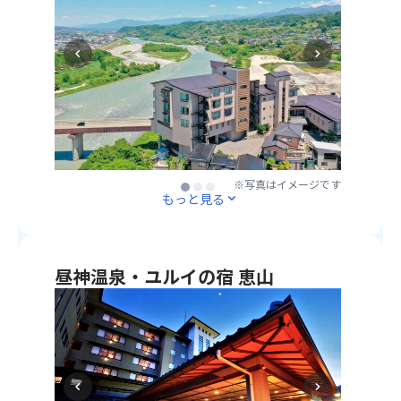
夕
が
ン
み
食
最
タ
く
は
も
ン
chevron_left
chevron_right
だ
和
継
キ
さ
食
続
ッ
い！
会
し
ト
・
席
て
（LE
環
料
輝
ラ
境
理
い
イ
省
を
て
ト・
※写真はイメージです
※写真はイメージです
※写真はイメージです
が
ご
見
もっと見る
expand_more
電
認
用
え
池
定
意！
る
付
す
・
場
き）
る
満
所
昼神温泉・ユルイの宿 恵山
※
「星
天
第
・
接
が
の
1
ご
着
最
星
位
夕
剤・
も
空
に
食
ハ
輝
を
選
は
サ
い
眺
ば
chevron_left
chevron_right
和
ミ・
て
め