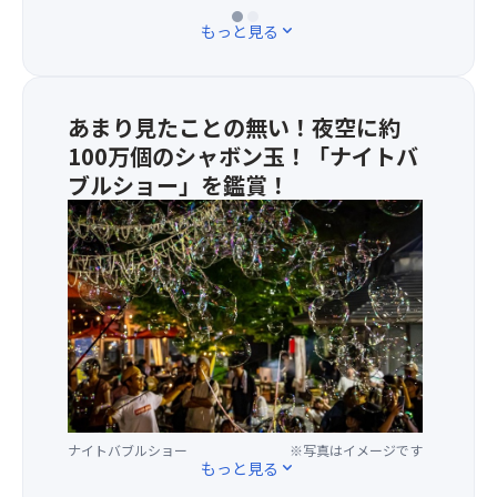
メージ）
★
もっと見る
expand_more
ナ
イ
ト
バ
あまり見たことの無い！夜空に約
ブ
100万個のシャボン玉！「ナイトバ
ル
ブルショー」を鑑賞！
シ
ョ
・
ー
夜
×
空
月
に
夜
約
の
100
ラ
万
ン
個
タ
の
ン
シ
フ
ャ
ナイトバブルショー
※写真はイメージです
ェ
ボ
もっと見る
expand_more
ス
ン