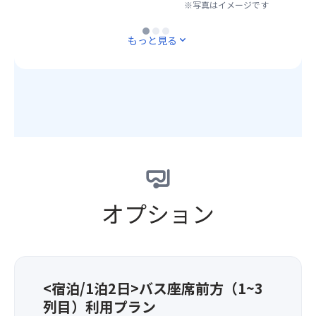
枚
県・
※写真はイメージです
懐
は
神
目：
阿
の
加
温
※写真はイメージです
※写真はイメージです
ホ
智
温
もっと見る
expand_more
水、
泉
テ
村。
泉
加
の
ル
四
旅
温
お
外
方
館！
と
湯
観、
が
※
な
を
画
山
画
り
お
像
に
像
ま
楽
2
囲
1
す。
し
枚
ま
枚
※
み
目：
れ
目：
画
下
ホ
て
ホ
像
さ
テ
い
テ
1
オプション
い！
ル
る
ル
枚
※
露
た
外
目：
和・
天
め
観、
ホ
洋・
風
光
画
テ
中
呂、
が
像
ル
60
画
<宿泊/1泊2日>バス座席前方（1~3
遮
2
外
種
像
断
枚
列目）利用プラン
観、
類
3
さ