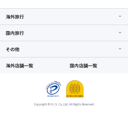
た
標
取
め
高
り
「バ
が
消
海外旅行
ス
高
し
座
い
は
席
た
致
国内旅行
最
め
し
後
大
か
列
その他
変
ね
利
冷
ま
用
え
す。
海外店舗一覧
国内店舗一覧
プ
込
ま
ラ
み
た、
ン」
ま
「バ
の
す
ス
み
の
座
の
で、
席
お
防
前
Copyright © H.I.S. Co.,Ltd. All Rights Reserved.
取
寒
方
り
着
利
消
を
用
し
ご