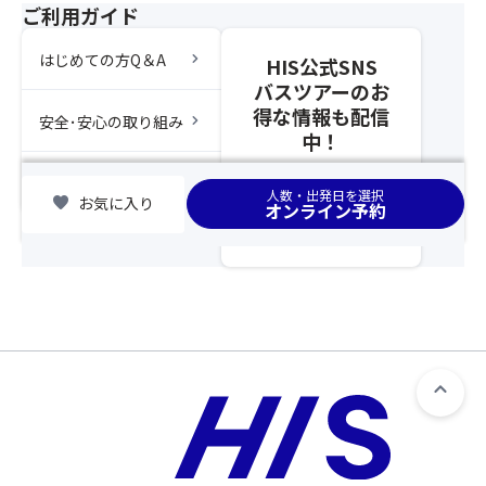
せ
ご利用ガイド
完
1
て
了
位
ひ
chevron_right
はじめての方Q＆A
し
HIS公式SNS
に
と
た
バスツアーのお
選
つ
時
ば
得な情報も配信
の
chevron_right
安全･安心の取り組み
点
れ
中！
募
以
ま
集
降、
し
chevron_right
集合場所
型
人数・出発日を選択
基
favorite
お気に入り
た。
企
オンライン予約
本
ま
画
ツ
た
旅
ア
第
行
ー
29
の
と
回
範
合
長
囲
わ
野
と
せ
県
し
て
南
て
ひ
牧
取
と
村
り
つ
大
扱