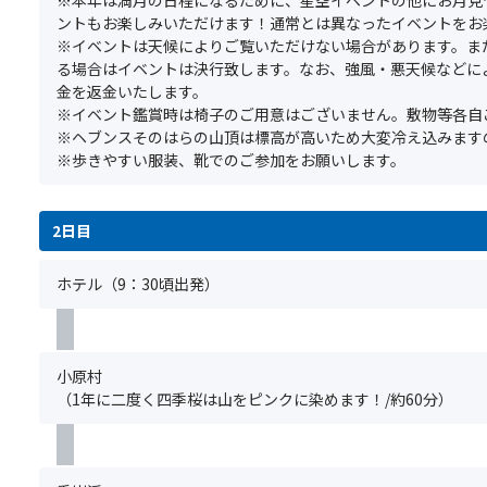
同
く
意
是
ントもお楽しみいただけます！通常とは異なったイベントをお
時
だ
事
非
※イベントは天候によりご覧いただけない場合があります。ま
に
さ
項
お
る場合はイベントは決行致します。なお、強風・悪天候などに
お
い！
＞
楽
金を返金いたします。
申
※
し
※イベント鑑賞時は椅子のご用意はございません。敷物等各自
込
基
み
※ヘブンスそのはらの山頂は標高が高いため大変冷え込みます
み
本
く
※歩きやすい服装、靴でのご参加をお願いします。
く
ツ
だ
だ
ア
さ
さ
ー
い！
い。
2日目
の
※1
ま
ご
2006
た、
ホテル（9：30頃出発）
予
年
満
約
(平
席
と
成
の
同
18
場
小原村
時
年)
合
（1年に二度く四季桜は山をピンクに染めます！/約60分）
に
に
は
お
環
手
申
境
配
込
省
で