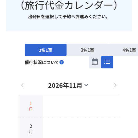
（旅行代金カレンダー）
出発日を選択して予約へお進みください。
2名1室
3名1室
4名1室
calendar_month
list
催行状況について
help
2026年11月
chevron_left
expand_more
chevron_right
1
日
2
月