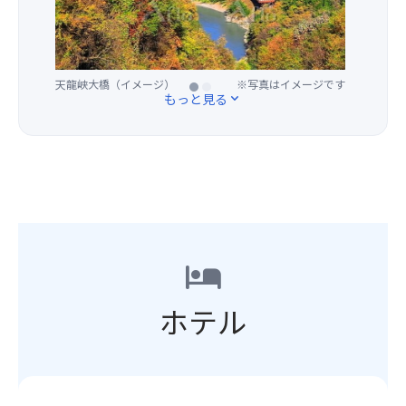
成
る
ナ
出
し
こ
イ
に
た
と
ト
よ
天
間
バ
天龍峡大橋（イメージ）
※写真はイメージです
っ
龍
天龍峡大橋（イメージ）
※写真はイメージです
違
ブ
て
もっと見る
expand_more
峡
い
ル
様々
大
な
シ
な
橋
し！
ョ
色
か
ぜ
ー
に
ら
ひ、
な
変
は
「星
ど
化
紅
空
の
し
葉
ラ
イ
幻
に
ン
ベ
想
hotel
染
タ
ン
的
ま
ン」
ト
な
ホテル
る
片
を
世
天
手
お
界
竜
に、
楽
が
峡
HIS
し
広
が
貸
み
が