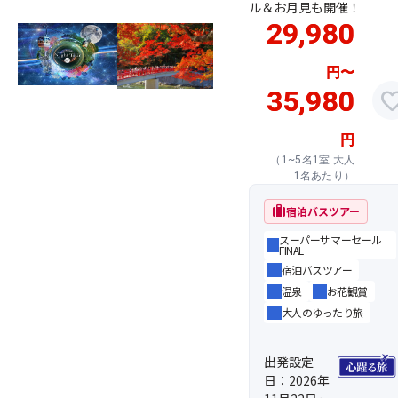
ル＆お月見も開催！
29,980
円
〜
35,980
favor
円
（1~5名1室 大人
1名あたり）
trip
宿泊バスツアー
スーパーサマーセール
FINAL
宿泊バスツアー
温泉
お花観賞
大人のゆったり旅
出発設定
日：2026年