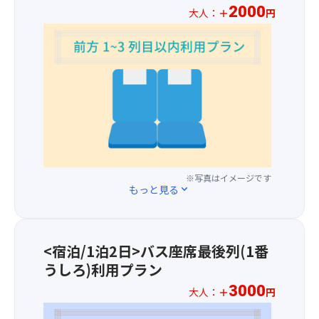
目：
画
以
2000
枚
大人：
＋
円
れ、
ホ
像
上
目：
澄
※
テ
2
の
ホ
み
お
ル
枚
食
テ
切
一
露
目：
べ
ル
っ
人
天
ホ
放
ロ
た
様
風
テ
題
ビ
空
プ
呂、
ル
を
ー
気
ラ
画
露
お
（イ
の
ス
像
天
楽
メ
中
2,00
3
風
し
ー
で
円
枚
呂、
み
ジ）
イ
※写真はイメージです
に
目：
画
く
もっと見る
expand_more
ベ
て
客
像
だ
ン
バ
室
3
さ
ト
ス
一
枚
い。
を
1
例
目：
オ
<宿泊/1泊2日>バス座席最後列(1番
鑑
～
（イ
夕
ー
うしろ)利用プラン
賞
3
メ
食
プ
し
列
ー
3000
の
ン
大人：
＋
円
て
目
ジ）
囲
キ
※
い
の