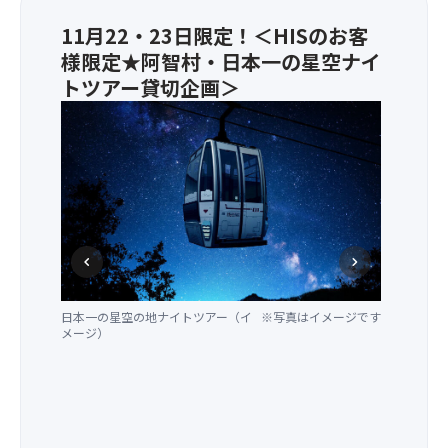
11月22・23日限定！＜HISのお客
様限定★阿智村・日本一の星空ナイ
トツアー貸切企画＞
★
今
年
は
更
に
幻
想
chevron_left
chevron_right
的
な
日本一の星空の地ナイトツアー（イ
※写真はイメージです
夜
メージ）
を
お
楽
し
み
日本一の星空の地ナイトツアー（イ
※写真はイメージです
♪★