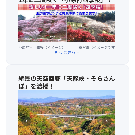
客
明
日
の
・
か
程
目
桜
り
に
の
と
を
な
前
紅
灯
る
や
葉
せ
た
頭
の
ば
め
の
コ
小原村・四季桜（イメージ）
※写真はイメージです
幻
に、
上
ン
もっと見る
expand_more
想
星
を
ト
的
空
飛
ラ
な
イ
び
ス
雰
ベ
交
ト
絶景の天空回廊「天龍峡・そらさん
囲
ン
い
に
ぽ」を渡橋！
気
ト
な
は
・
に
の
が
感
2019
包
他
ら、
動
年
ま
に
光
で
11
れ
お
と
す！
月
て、
月
音
chevron_left
chevron_right
に
映
見
の
完
え
や
演