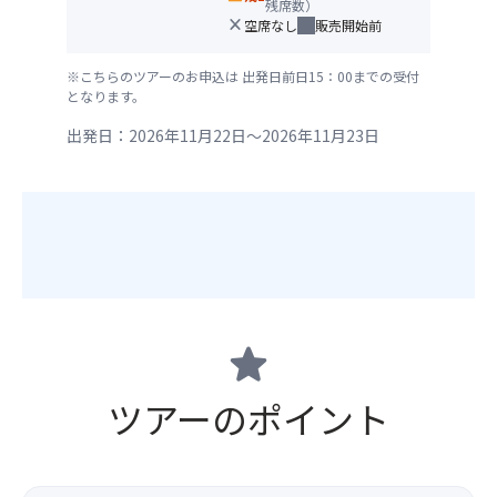
残席数）
close
空席なし
販売開始前
※こちらのツアーのお申込は 出発日前日15：00までの受付
となります。
出発日：2026年11月22日～2026年11月23日
star
ツアーのポイント