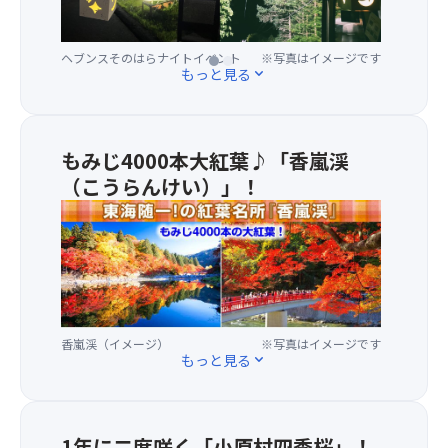
ン」
ベ
シ
付
ン
ャ
き！
ト
ボ
ヘブンスそのはらナイトイベント
※写真はイメージです
可
会
ン
もっと見る
expand_more
愛
場
玉
ら
ま
師
し
で
が
い
は
飛
もみじ4000本大紅葉♪「香嵐渓
デ
『ゴ
ば
（こうらんけい）」！
ザ
ン
す
・
イ
ド
大
東
ン
ラ』
小
海
で、
に
様々
随
夜
乗
な
一
の
車！
シ
の
高
※
ャ
紅
原
本
ボ
香嵐渓（イメージ）
※写真はイメージです
葉
で
もっと見る
expand_more
年
ン
名
「星
は
玉
所！
や
満
が、
「月
月
観
1年に二度咲く「小原村四季桜」！
の
の