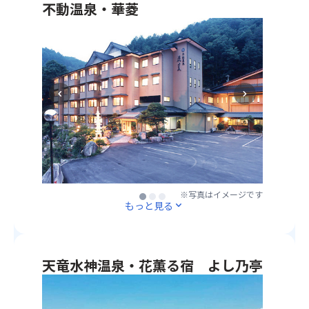
見
切
い
不動温泉・華菱
り
渡
イ
た
ま
・
せ
ベ
だ
す！
ご
ま
ン
け
夕
す！
ト
ま
食
を
す！
は
楽
通
chevron_left
chevron_right
名
し
常
物
ん
と
の
で
は
囲
く
異
炉
だ
な
裏
さ
っ
和
い。
た
※写真はイメージです
※写真はイメージです
※写真はイメージです
会
■
もっと見る
expand_more
イ
席
提
ベ
を
供
ン
ご
内
ト
用
天竜水神温泉・花薫る宿 よし乃亭
容
を
意！
星
お
・
・
空
楽
ご
星
ラ
し