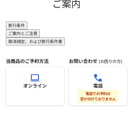
ご案内
が
グ
ン」
ご
ネ
の
ざ
ッ
手
い
ト
配
旅行条件
ま
ワ
が
す。
ー
ご案内とご注意
完
※「
ク）
了
取消規定、および旅行条件書
ス
に
し
座
お
た
席
い
時
当商品のご予約方法
お問い合わせ
(お困りの方)
最
て
点
後
星
以
computer
call
列
の
降、
利
観
基
オンライン
電話
用
察
本
電話での予約は
プ
に
ツ
受け付けておりません
ラ
適
ア
ン」
し
ー
の
た
と
手
場
合
配
所、
わ
が
第