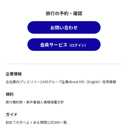
の
会
い
募
（20
と
旅行の予約・確認
集
年
な
型
開
る
企
お問い合わせ
催）
た
画
環
め
旅
境
「バ
会員サービス
行
（ログイン）
大
ス
の
臣
座
範
賞
席
囲
前
と
団
方
企業情報
し
体
利
て
賞
会社案内
プレスリリース
HISグループ企業
About HIS（English）
採用情報
用
取
も
プ
り
受
規約
ラ
扱
賞。
ン」
旅行業約款・条件書
個人情報保護方針
い
※
の
と
山
み
ガイド
な
頂
の
る
初めての方へ
よくある質問
公式SNS一覧
は
お