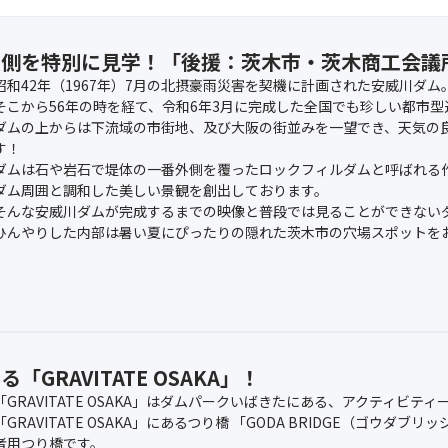
裏側を特別に見学！「後援：茨木市・茨木商工会議
昭和42年（1967年）7月の北摂豪雨災害を契機に計画された安威川ダム
そこから56年の時を経て、令和6年3月に完成した全国でも珍しい都市
ダムの上からは下流域の市街地、及び大阪の街並みを一望でき、天気の
す！
ダムは石や岩石で堤体の一番外側を覆ったロックフィルダムと呼ばれる
ダム周囲と調和した美しい景観を創出しております。
そんな安威川ダムが完成するまでの映像と普段では見ることができない
ひんやりした内部は暑い夏にぴったりの隠れた茨木市の穴場スポットを
RAVITATE OSAKA」！
「GRAVITATE OSAKA」はダムパークいばきたにある、アクティビテ
「GRAVITATE OSAKA」にあるつり橋 「GODA BRIDGE（ゴウ
者用つり橋です。