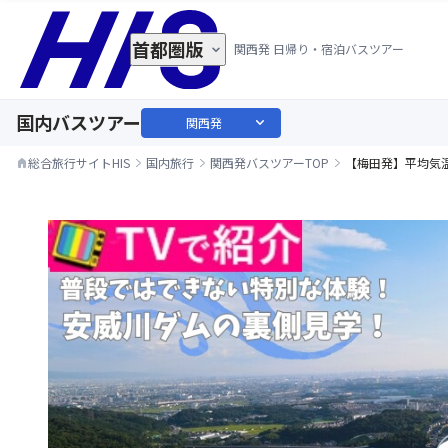
首都圏版
関西発 日帰り・宿泊バスツアー
国内バスツアー
expand_more
関西発
総合旅行サイトHIS
国内旅行
関西発バスツアーTOP
【梅田発】平均気温
home