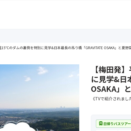
15℃のダムの裏側を特別に見学&日本最長の吊り橋「GRAVITATE OSAKA」と夏
【梅田発】
に見学&日本
OSAKA
《TVで紹介されま
directions_bus
日帰りバスツア