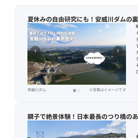
夏休みの自由研究にも！安威川ダムの
chevron_left
chevron_right
安威川ダム
安威川ダム
※写真はイメージです
※写真はイメージです
親子で絶景体験！日本最長のつり橋のある「G