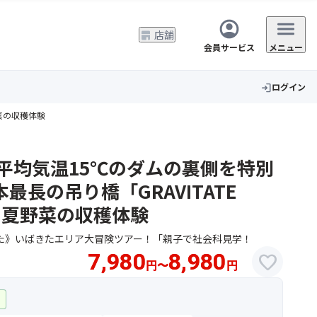
店舗
会員サービス
メニュー
ログイン
login
野菜の収穫体験
平均気温15℃のダムの裏側を特別
最長の吊り橋「GRAVITATE
」と夏野菜の収穫体験
した》いばきたエリア大冒険ツアー！「親子で社会科見学！
7,980
8,980
favorite
円
〜
円
ー