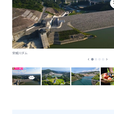
安威川ダム
chevron_left
chevron_right