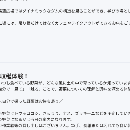
展望広場ではダイナミックなダムの構造を見ることができ、学びの場と
広場には、吊り橋だけではなくカフェやテイクアウトができるお店もご
の収穫体験！
いつも食べている野菜が、どんな風に土の中で育っているか知っていま
自分で「見て」「触る」ことで、野菜についての理解と興味を深める体
＼自分で採った野菜はお持ち帰り／
※野菜はトウモロコシ、きゅうり、ナス、ズッキーニなどを予定してい
の野菜になるかは当日の案内になります。
※作業着等の貸し出しはございません。軍手、長靴または汚れても良い