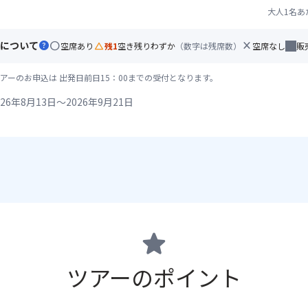
大人1名あ
について
help
circle
change_history
close
空席あり
残1
空き残りわずか
（数字は残席数）
空席なし
販
アーのお申込は 出発日前日15：00までの受付となります。
26年8月13日～2026年9月21日
star
ツアーのポイント