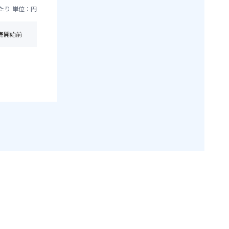
たり
単位：円
売開始前