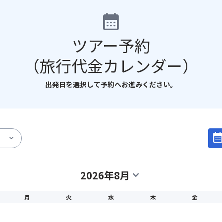
calendar_month
ツアー予約
（旅行代金カレンダー）
出発日を選択して予約へお進みください。
calendar_mo
expand_more
2026年8月
expand_more
月
火
水
木
金