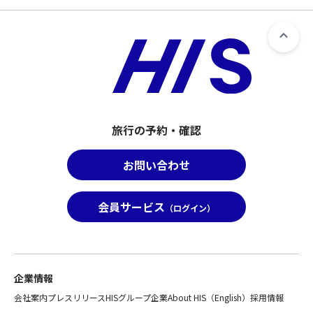
旅
事
ア
行
項
ー
の
に
と
範
て
合
囲
該
わ
と
当
せ
し
の
て
て
参
ひ
取
加
旅行の予約・確認
と
り
者
つ
扱
名
の
お問い合わせ
い
と
募
と
詳
集
な
細
会員サービス
型
（ログイン）
る
を
企
た
お
画
め
知
旅
「バ
ら
行
ス
せ
企業情報
の
座
く
範
席
会社案内
プレスリリース
HISグループ企業
About HIS（English）
採用情報
だ
囲
前