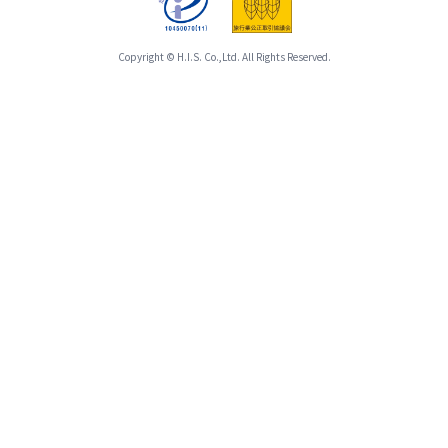
プ
ま
能
ラ
た、
な
ン」
「バ
Copyright © H.I.S. Co.,Ltd. All Rights Reserved.
食
の
ス
物
み
座
ア
の
席
レ
お
前
ル
取
方
ギ
り
利
ー
消
用
の
し
プ
場
は
ラ
合
致
ン」
は、
し
が
告
か
お
知
ね
取
は
ま
り
不
す。
で
要
ま
き
で
た、
ず、
す。
「バ
お
ご
ス