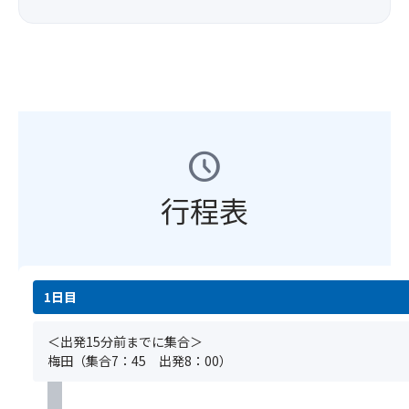
発
合
バ
仰
塔。
の
バ
が
ス
の
堂
ご
ス
あ
最
中
内
指
ツ
り
後
心
全
定
ア
ま
列
で
体
は
ー
す
の
す。
が
い
に
座
約
曼
た
お
席
2km
荼
だ
schedule
け
を
も
羅
け
る
ご
あ
（ま
ま
食
行程表
用
る
ん
せ
物
意
奥
だ
ん。)
ア
し
の
ら）
レ
ま
院
を
ル
す。
参
立
＜
ギ
1日目
(場
道
体
注
ー
所
は、
的
意
や
の
樹
＜出発15分前までに集合＞
に
事
医
ご
齢
梅田（集合7：45 出発8：00）
表
項
療
指
数
現
＞
的
定
百
し
※
判