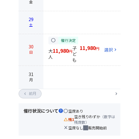
金
29
土
circle
催行決定
30
11,980
子
円
選択
chevron_right
11,980
大
円
日
ど
人
も
31
月
chevron_left
前月
chevron_right
催行状況について
help
circle
空席あり
空き残りわずか
（数字は
change_history
残1
残席数）
close
空席なし
販売開始前