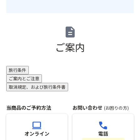
た
合
※「
し
は
ス
ま
手
座
す。
配
席
description
そ
で
前
の
き
方
後
ご案内
な
利
の
い
用
ご
場
プ
変
合
ラ
更
が
旅行条件
ン」
に
ご
ご案内とご注意
の
つ
ざ
手
取消規定、および旅行条件書
い
い
配
て
ま
が
は
す。
完
返
当商品のご予約方法
お問い合わせ
(お困りの方)
※「
了
金
ス
し
致
座
computer
call
た
し
席
時
オンライン
電話
か
最
点
ね