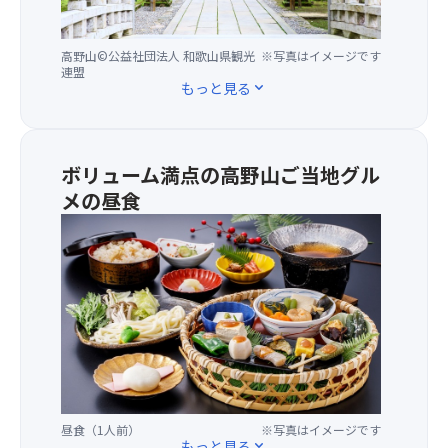
座
て
代
席
い
の
に
ま
高野山©公益社団法人 和歌山県観光
※写真はイメージです
は
連盟
は
す。
じ
もっと見る
expand_more
コ
バ
め
ン
ス
に
セ
走
弘
ン
行
法
ボリューム満点の高野山ご当地グル
ト
中
大
メの昼食
ま
の
師
た
＜
移
に
は
お
動
よ
USB
品
は
っ
ポ
書
車
て、
ー
き
内
開
ト
＞
事
か
を
・
故
れ
設
特
に
た
置
製
つ
真
（一
田
な
言
昼食（1人前）
※写真はイメージです
部
楽
が
密
もっと見る
expand_more