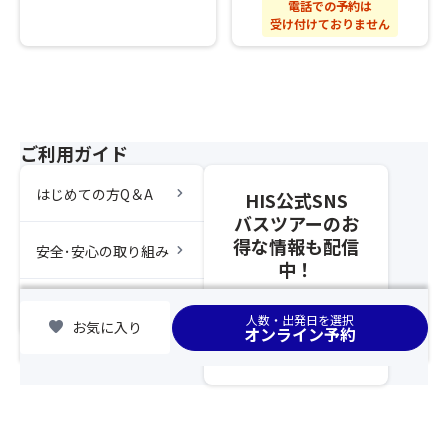
後
電話での予約は
以
ま
受け付けておりません
列
降、
す。
利
基
★
用
本
変
プ
ツ
更
ラ
ア
等
ン」
ー
の
ご利用ガイド
の
と
対
手
合
応
chevron_right
はじめての方Q＆A
配
HIS公式SNS
わ
を
が
バスツアーのお
せ
ご
完
得な情報も配信
て
chevron_right
希
安全･安心の取り組み
了
ひ
中！
望
し
と
さ
た
chevron_right
つ
集合場所
れ
人数・出発日を選択
時
favorite
お気に入り
の
オンライン予約
る
点
募
場
以
集
合
降、
型
は、
基
企
告
本
画
知
ツ