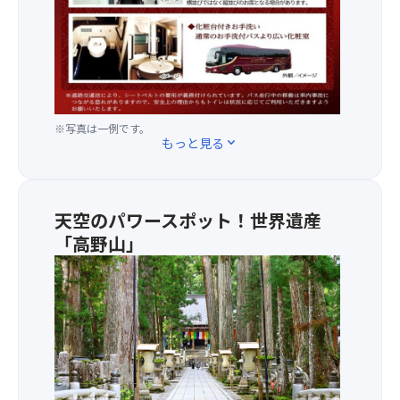
12
通
列）
法
◆
に
リ
よ
ク
り、
ラ
シ
イ
※写真は一例です。
ー
もっと見る
expand_more
ニ
ト
ン
ベ
グ
ル
を
ト
天空のパワースポット！世界遺産
ご
の
「高野山」
利
着
用
用
高
い
が
野
た
義
山
だ
務
と
け
付
は
ま
け
平
す
ら
安
◆
れ
時