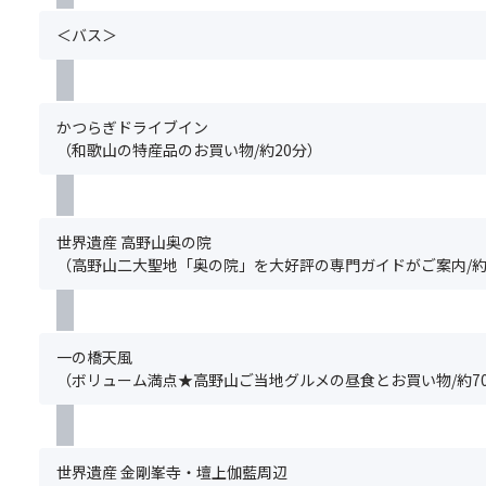
は
万
た
基
断
い
年
＜バス＞
も
本
に
た
の
の
ツ
よ
だ
杉
と
ア
る
け
の
い
ー
食
ま
木
かつらぎドライブイン
わ
の
事
せ
が
（和歌山の特産品のお買い物/約20分）
れ
ご
制
ん。)
立
て
予
限・
.
ち
い
約
宗
＜
並
ま
と
教
注
び
す。
世界遺産 高野山奥の院
同
上
意
神
（高野山二大聖地「奥の院」を大好評の専門ガイドがご案内/約
時
の
事
聖
※「
に
理
項
な
剛
お
由
＞
雰
峯
申
に
※
囲
寺」
込
一の橋天風
よ
基
気
「根
み
（ボリューム満点★高野山ご当地グルメの昼食とお買い物/約7
る
本
を
本
く
特
ツ
感
大
だ
別
ア
じ
塔」
さ
な
ー
さ
「金
い。
世界遺産 金剛峯寺・壇上伽藍周辺
食
の