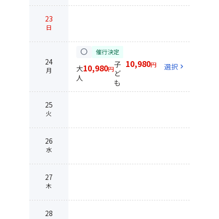
23
日
circle
催行決定
24
10,980
子
円
選択
chevron_right
10,980
大
円
月
ど
人
も
25
火
26
水
27
木
28