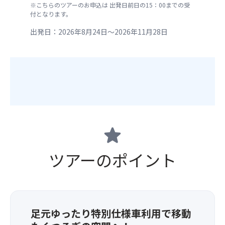
※こちらのツアーのお申込は 出発日前日の15：00までの受
付となります。
出発日：2026年8月24日～2026年11月28日
star
ツアーのポイント
足元ゆったり特別仕様車利用で移動