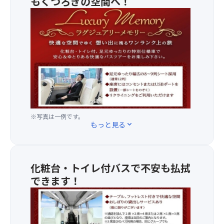
もくつろぎの空間へ！
◆
足
元
ゆ
っ
た
り
幅
広
の
※写真は一例です。
8
もっと見る
expand_more
～
9
列
シ
化粧台・トイレ付バスで不安も払拭
ー
できます！
ト
採
※
用
道
（通
路
常
交