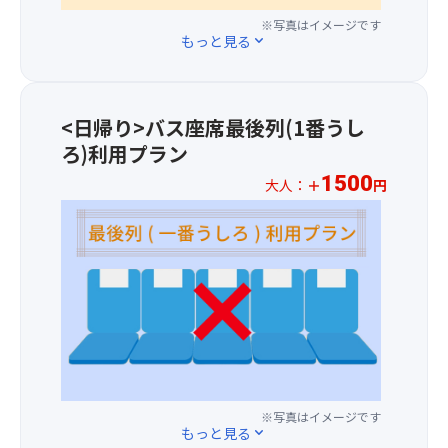
す。
き！
大
円
す
な
※
※写真はイメージです
塔
に
＞
る
もっと見る
expand_more
仕
「奥
＞
て
.
場
入
の
宗
バ
2026
合
れ
院」
教
ス
年
が
状
は
の
1
1
<日帰り>バス座席最後列(1番うし
あ
況
弘
シ
～
月
り
に
ろ)利用プラン
法
ン
3
1
ま
よ
大
ボ
列
1500
日
大人：
＋
円
す。
り
師
ル
目
(木)
内
※
が
と
の
以
容
お
入
し
座
降
が
一
定
て
席
の
急
人
さ
建
を
お
き
様
れ
て
ご
申
ょ
プ
て
ら
用
込
変
ラ
い
れ
意
分
更
ス
る
た
し
よ
に
1,50
聖
朱
ま
り、
な
円
地
色
す。
関
※写真はイメージです
る
に
で、
の
(場
西
もっと見る
expand_more
場
て
信
大
所