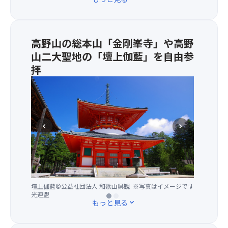
シ
・
る
教
ー
高
恐
の
ト
野
れ
聖
を
豆
が
地
高野山の総本山「金剛峯寺」や高野
の
腐
あ
で
山二大聖地の「壇上伽藍」を自由参
ぞ
の
り
す。
く）
拝
煮
ま
恐
つ
す
山
【金
※
け
の
（青
剛
通
・
で、
森
峯
路
大
安
県）
寺】
を
豆
全
比
高
chevron_left
chevron_right
挟
の
上
叡
野
ん
お
の
山
山
で
肉
理
（滋
真
2
・
由
賀
言
席
刺
か
県）
宗
×2
身
ら
と
壇上伽藍©公益社団法人 和歌山県観
金剛峯寺©公益社団法人 和歌山県観
※写真はイメージです
※写真はイメージです
の
席
光連盟
光連盟
こ
も
と
総
もっと見る
expand_more
＝
ん
ト
も
本
4
に
イ
に
山
席
ゃ
レ