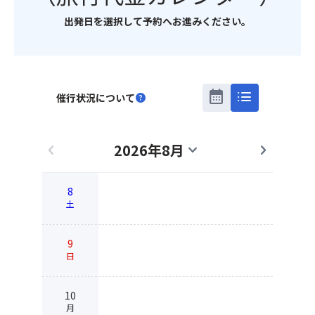
出発日を選択して予約へお進みください。
calendar_month
list
催行状況について
help
2026年8月
chevron_left
expand_more
chevron_right
8
土
9
日
10
月