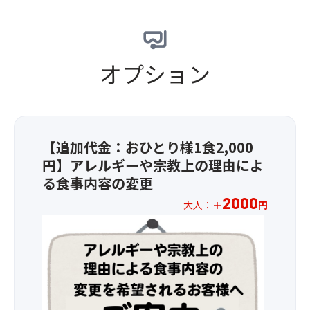
の
あ
い
づ
評
院
ご
り
た
い
／
と
案
ま
し
た
／
並
内
す）
ま
高
高
ぶ
オプション
と
・
す。
野
野
二
な
ご
山
山
大
り
ま
は
二
聖
ま
豆
圧
大
地。
す。
腐
巻
聖
空
※3
・
の
地
【追加代金：おひとり様1食2,000
海
席
山
美
「奥
が
円】アレルギーや宗教上の理由によ
並
牛
し
の
開
る食事内容の変更
び
蒡
さ。
院」
山
の
の
一
を
2000
し
大人：
＋
円
バ
梅
番
専
た
＜
ス
和
の
門
際
2026
利
え
見
ガ
に、
年
用
・
ど
イ
最
1
の
旬
こ
ド
初
月
場
の
ろ
が
に
1
合、
お
は
ご
整
日