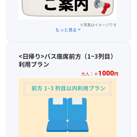
同
惣
壇
案
備
(木)
じ
菜
上
内！
し
以
グ
・
伽
案
た
降
ル
金
藍
内
場
※写真はイメージです
の
ー
山
の
が
もっと見る
expand_more
所
お
プ
寺
蛇
聞
で
申
で
味
腹
き
す。
込
も
噌
路
や
＜
分
横
・
で
す
<日帰り>バス座席前方（1~3列目）
金
よ
並
湯
す。
い！
堂
利用プラン
り
び
葉
「紅
イ
＞
以
で
1000
の
葉
ヤ
大人：
＋
円
高
下
は
混
の
ホ
野
※
の
な
ぜ
ト
ン
山
お
通
く
ご
ン
ガ
の
一
り
縦
飯
ネ
イ
総
人
変
並
・
ル」
ド
本
様
更
び
デ
が
の
堂。
プ
と
の
ザ
続
貸
＜
ラ
な
お
ー
き
出
根
ス
り
席
ト
ま
付
本
1,00
ま
と