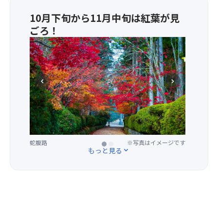
日
で、
ま
く
は
本
全
10月下旬から11月中旬は紅葉が見
た
・
状
三
体
ごろ！
は
香
況
大
の
2
の
に
高
霊
宗
席
物
応
野
場
務
×1
・
じ
山
と
を
席
精
て
は
し
司
＝
chevron_left
chevron_right
進
ご
秋
て
っ
3
麺
利
が
も
て
席
鍋
用
ベ
知
い
の
（冷
い
ス
ら
る
並
製
た
ト
れ
寺
び
精
だ
シ
て
院
と
進
き
蛇腹路
高野山 英霊殿
※写真はイメージです
※写真はイメージです
ー
い
で
もっと見る
expand_more
な
麺
ま
ズ
ま
す。
り、
に
す
ン！
す。
【壇
座
な
よ
真
上
席
る
う
っ
＼
伽
は
場
お
赤
＼
藍】
当
合
願
に
大
奥
日
が
い
色
好
の