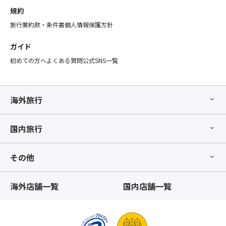
さ
と
方
規約
い
し
利
★
旅行業約款・条件書
個人情報保護方針
て
用
※
取
プ
ビ
ガイド
り
ラ
ュ
扱
初めての方へ
よくある質問
公式SNS一覧
ン」
ッ
い
の
フ
と
み
ェ、
な
の
好
海外旅行
る
お
き
た
取
嫌
め
り
国内旅行
い
「バ
消
や
ス
し
ご
座
その他
は
自
席
致
身
最
し
で
海外店舗一覧
国内店舗一覧
後
か
除
列
ね
去
利
ま
が
用
す。
可