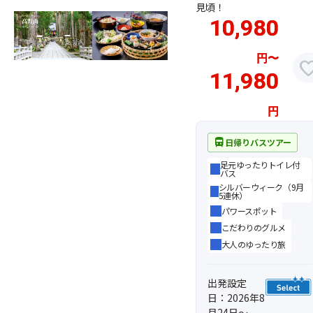
見頃！
10,980
円
〜
favor
11,980
円
directions_bus
日帰りバスツアー
足元ゆったりトイレ付
バス
シルバーウィーク（9月
5連休）
パワースポット
こだわりのグルメ
大人のゆったり旅
出発設定
日：2026年8
月24日～