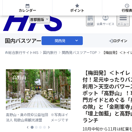
関西発 日帰り・宿泊バスツアー
calendar_month
star
schedule
カレンダー
ポイント
行程
首都圏版
店舗
会員サービス
メニュー
国内バスツアー
expand_more
関西発
ログイン
login
総合旅行サイトHIS
国内旅行
関西発バスツアーTOP
【梅田発】＜トイ
home
【梅田発】＜トイレ
付！足元ゆったりバ
利用＞天空のパワー
ポット「高野山」！
門ガイドとめぐる「
の院」と「金剛峯寺
「壇上伽藍」と高野
高野山・奥の院©公益社団
※写真はイ
ランチ
法人 和歌山県観光連盟
メージです
chevron_left
chevron_right
10月中旬から11月は紅葉