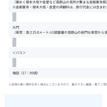
せ
堂」
ま
（春めく根本大塔や金堂など高野山の見所が集まる金剛峯寺周辺
事
ご
ま
の
た、
※金剛峯寺・根本大塔・金堂の拝観料は、旅行代金には含まれ
対
予
す。
拝
満
応
約
観
席
に
と
料
の
つ
同
は、
場
大門
き
時
旅
合
（車窓：高さ25.8メートル5間重層の高野山の総門を車窓から
ま
に
行
は
し
お
代
手
て
申
金
配
は、
込
に
で
＜バス＞
1
み
は
き
食
く
含
な
あ
だ
ま
い
た
さ
れ
場
梅田（17：00頃）
り
い。
て
合
2,00
ま
お
が
円
※足場の悪い場所を歩く場合もございますので、動きやすい服装・靴でご参
た、
り
ご
を
満
ま
ざ
頂
席
せ
い
戴
の
ん。
ま
い
場
す。