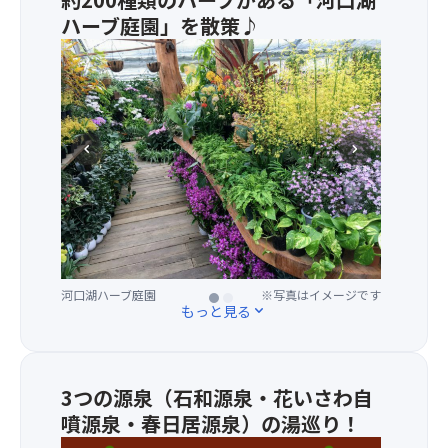
で
山
ハーブ庭園」を散策♪
す。
の
眺
・
伏
め
約
流
は
200
水
お
種
に
客
類
水
様
chevron_left
chevron_right
の
源
の
ハ
を
旅
ー
発
の
ブ
す
思
と
る
い
花
湧
河口湖ハーブ庭園
※写真はイメージです
出
が
水
の
河口湖ハーブ庭園
※写真はイメージです
富
池
もっと見る
expand_more
1
士
で
ペ
山
す。
ー
の
・
ジ
麓
富
3つの源泉（石和源泉・花いさわ自
と
で
士
噴源泉・春日居源泉）の湯巡り！
な
彩
信
る
・
り、