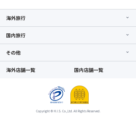
合、
い
き
お
★
ず、
申
海外旅行
※
お
込
ビ
申
み
ュ
込
の
国内旅行
ッ
み
時
フ
の
期
ェ、
ツ
その他
に
好
ア
よ
き
ー
り
嫌
海外店舗一覧
国内店舗一覧
自
取
い
体
消
や
を
料
ご
取
が
自
り
必
身
消
要
で
す
と
Copyright © H.I.S. Co.,Ltd. All Rights Reserved.
除
場
な
去
合、
り
が
お
ま
可
申
す