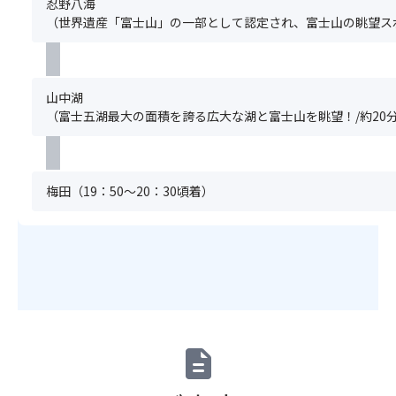
事
忍野八海
時
の
対
（世界遺産「富士山」の一部として認定され、富士山の眺望スポ
点
募
応
以
集
に
降、
型
つ
基
企
き
本
山中湖
画
ま
ツ
（富士五湖最大の面積を誇る広大な湖と富士山を眺望！/約20
旅
し
ア
行
て
ー
の
は、
と
範
1
合
梅田（19：50～20：30頃着）
囲
食
わ
と
あ
せ
し
た
て
て
り
ひ
取
2,00
と
り
円
つ
扱
を
の
い
頂
募
と
description
戴
集
な
い
型
る
た
企