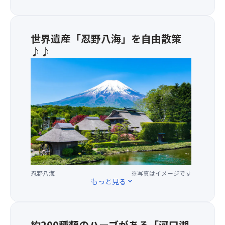
ン
り
口
マ
ま
湖・
ス
す！
庭
カ
園
世界遺産「忍野八海」を自由散策
ッ
を
♪♪
ト
一
・
狩
望
天
り
で
然
食
き
記
べ
る
念
放
高
物
題
さ
で
を
13
あ
お
メ
る
楽
ー
「忍
し
ト
野
み！
ル
忍野八海
※写真はイメージです
八
もっと見る
expand_more
の
海」
展
は、
望
富
台
士
約200種類のハーブがある「河口湖