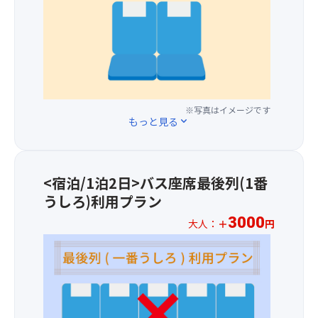
部
風
人
だ
と
呂
様
さ
し
な
プ
い。
て
ど
ラ
認
で
ス
定
ゆ
2,00
さ
っ
円
れ
く
※写真はイメージです
に
もっと見る
expand_more
ま
り
て
し
お
バ
た。
楽
ス
し
1
<宿泊/1泊2日>バス座席最後列(1番
み！
～
うしろ)利用プラン
3
列
3000
大人：
＋
円
目
※
の
お
座
一
席
人
を
様
ご
プ