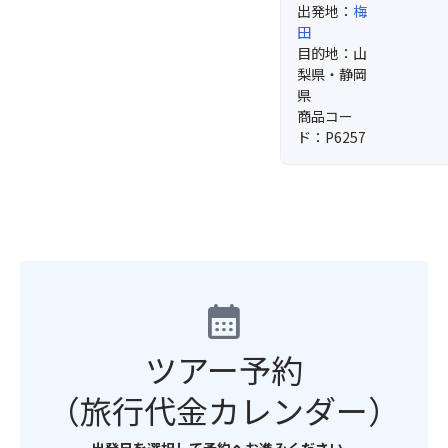
出発地：
梅
田
目的地：山
梨県・静岡
県
商品コー
ド：P6257
calendar_month
ツアー予約
（旅行代金カレンダー）
出発日を選択して予約へお進みください。