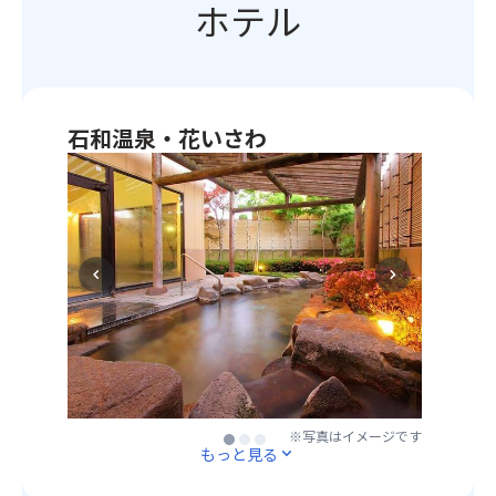
説、
ホテル
め
だ
て
富
る
け
さ
士
「ふ
る
わ
山
じ
た
る
域
パ
め、
こ
を
ノ
移
と
石和温泉・花いさわ
背
ラ
動
が
景
※
マ
も
で
と
ご
カ
ス
き
し
夕
フ
ム
ま
た
食
ェ」
ー
す。
風
は
も
ズ
優
chevron_left
chevron_right
致
和
ご
で
し
の
食
ざ
す。
く
優
会
い
・
さ
れ
席
ま
趣
わ
た
料
す。
が
っ
水
理
※写真はイメージです
異
て
景
を
な
指
※写真はイメージです
※写真はイメージです
を
お
もっと見る
expand_more
る
に
保
楽
3
う
有
し