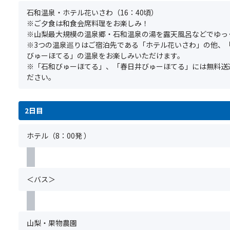
合
バ
ま
石和温泉・ホテル花いさわ（16：40頃）
が
ス
た、
※ご夕食は和食会席料理をお楽しみ！
ご
ツ
満
※山梨最大規模の温泉郷・石和温泉の湯を露天風呂などでゆっ
ざ
ア
席
※3つの温泉巡りはご宿泊先である「ホテル花いさわ」の他、
い
ー
の
びゅーほてる」の温泉をお楽しみいただけます。
ま
に
場
※「石和びゅーほてる」、「春日井びゅーほてる」には無料送
す。
お
合
ださい。
※「
け
は
ス
る
手
座
食
配
席
2日目
物
で
前
ア
き
方
ホテル（8：00発 ）
レ
な
利
ル
い
用
ギ
場
プ
ー
合
ラ
＜バス＞
や
が
ン」
医
ご
の
療
ざ
手
的
い
配
山梨・果物農園
判
ま
が