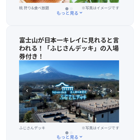
い
岳
桃 狩り&食べ放題
シャインマスカット狩り食べ放題
※写真はイメージです
※写真はイメージです
桃
た
もっと見る
expand_more
狩
南
り
ア
(2
ル
個）
プ
富士山が日本一キレイに見れると言
と
ス
われる！「ふじさんデッキ」の入場
桃
な
券付き！
食
ど
べ
360
ふ
放
度
じ
題！
の
さ
9・
絶
ん
10
景
デ
chevron_left
chevron_right
月
パ
ッ
出
ノ
キ
発
ラ
は
は
マ
富
シ
が
士
ャ
広
ふじさんデッキ
※写真はイメージです
山・
ふじさんデッキ
※写真はイメージです
イ
が
河
もっと見る
expand_more