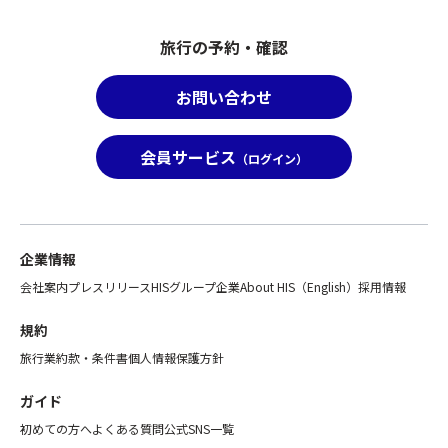
事
ね
取
項
ま
り
旅行の予約・確認
に
す。
で
て
ま
き
該
た、
お問い合わせ
ず、
当
「バ
お
の
ス
申
参
座
会員サービス
込
（ログイン）
加
席
み
者
最
の
名
後
ツ
と
列
ア
詳
利
企業情報
ー
細
用
自
会社案内
プレスリリース
HISグループ企業
About HIS（English）
採用情報
を
プ
体
お
ラ
を
規約
知
ン」
取
旅行業約款・条件書
個人情報保護方針
ら
が
り
せ
お
消
ガイド
く
取
す
だ
り
初めての方へ
よくある質問
公式SNS一覧
場
さ
で