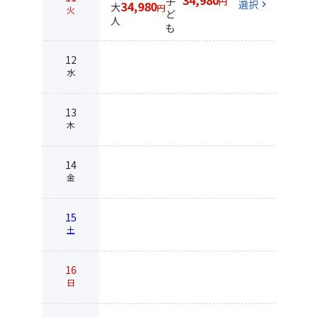
子
円
選択
chevron_right
34,980
大
円
火
ど
人
も
12
水
13
木
14
金
15
土
16
日