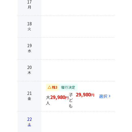
17
月
18
火
19
水
20
木
change_history
残3
催行決定
21
29,980
子
円
選択
chevron_right
29,980
大
円
金
ど
人
も
22
土