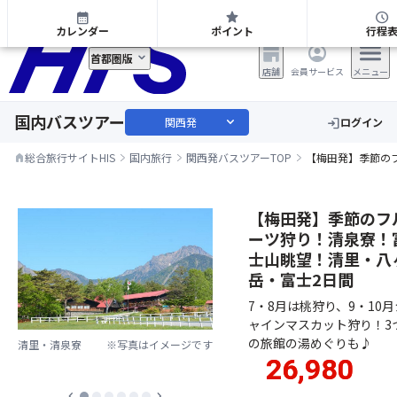
関西発 日帰り・宿泊バスツアー
calendar_month
star
schedule
カレンダー
ポイント
行程
首都圏版
店舗
会員サービス
メニュー
国内バスツアー
expand_more
関西発
ログイン
login
総合旅行サイトHIS
国内旅行
関西発バスツアーTOP
【梅田発】季節の
home
【梅田発】季節のフ
ーツ狩り！清泉寮！
士山眺望！清里・八
岳・富士2日間
7・8月は桃狩り、9・10月
ャインマスカット狩り！3
の旅館の湯めぐりも♪
清里・清泉寮
※写真はイメージです
26,980
chevron_left
chevron_right