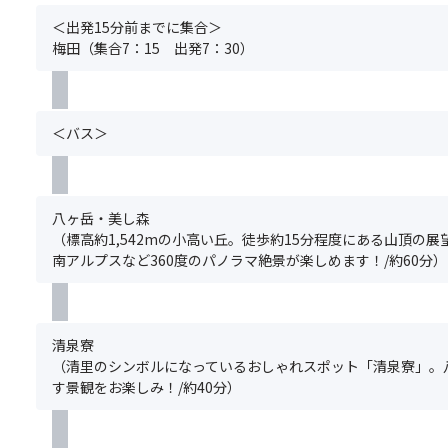
す
※
込
＞
基
＜出発15分前までに集合＞
み
.
本
梅田（集合7：15 出発7：30）
く
2026
ツ
だ
年
ア
さ
1
ー
い。
月
の
＜バス＞
ま
1
ご
た、
日
予
満
(木)
約
席
以
と
八ヶ岳・美し森
の
降
同
（標高約1,542mの小高い丘。徒歩約15分程度にある山頂の
場
の
時
南アルプスなど360度のパノラマ絶景が楽しめます！/約60分）
合
お
に
は
申
お
手
込
申
配
分
込
清泉寮
で
よ
み
（清里のシンボルになっているおしゃれスポット「清泉寮」。
き
り、
く
す景観をお楽しみ！/約40分）
な
関
だ
い
西
さ
場
発
い。