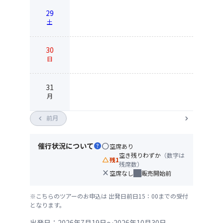
29
土
30
日
31
月
chevron_left
前月
chevron_right
催行状況について
help
circle
空席あり
空き残りわずか
（数字は
change_history
残1
残席数）
close
空席なし
販売開始前
※こちらのツアーのお申込は 出発日前日15：00までの受付
となります。
出発日：2026年7月19日～2026年10月30日