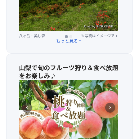
度
お
に
楽
あ
し
る
み
山
い
八ヶ岳・美し森
八ヶ岳・美し森
※写真はイメージです
※写真はイメージです
頂
た
もっと見る
expand_more
の
だ
展
け
望
ま
台
す！
山梨で旬のフルーツ狩り＆食べ放題
か
をお楽しみ♪
ら
7・
は
8
眼
月
下
出
に
chevron_left
chevron_right
発
広
は
が
あ
る
ま
八
～
ヶ