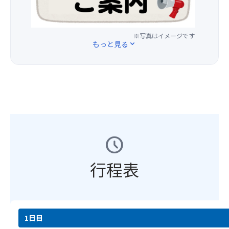
(木)
(場
注
以
所
意
降
の
事
※写真はイメージです
の
ご
項
もっと見る
expand_more
お
指
＞
申
定
※
込
は
基
分
い
本
よ
た
ツ
り
だ
ア
以
け
ー
下
ま
の
の
せ
schedule
ご
通
ん。)
予
り
約
行程表
変
＜
と
更
注
同
と
意
時
な
事
に
り
項
お
1日目
ま
＞
申