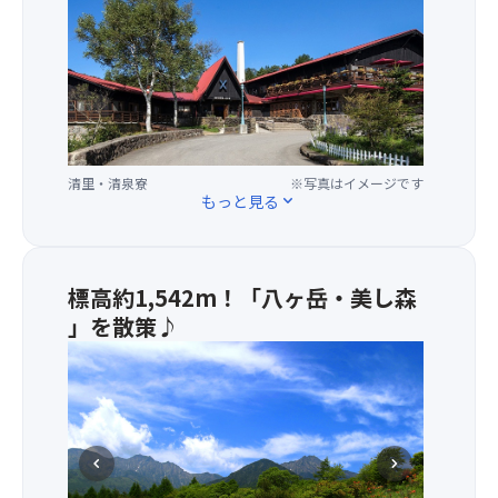
里
の
シ
ン
ボ
ル
で
八
清里・清泉寮
※写真はイメージです
ヶ
もっと見る
expand_more
岳･
富
士
山･
標高約1,542m！「八ヶ岳・美し森
南
」を散策♪
ア
・
ル
徒
プ
歩
ス
約
の
15
景
chevron_left
chevron_right
分
観
程
も