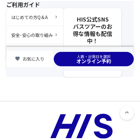
ま
ご利用ガイド
席
致
す。
最
し
★
後
chevron_right
はじめての方Q＆A
HIS公式SNS
か
変
列
ね
バスツアーのお
更
利
ま
得な情報も配信
chevron_right
安全･安心の取り組み
等
用
す。
中！
の
プ
ま
対
ラ
た、
chevron_right
集合場所
応
ン」
人数・出発日を選択
「バ
favorite
お気に入り
オンライン予約
を
の
ス
ご
み
座
希
の
席
望
お
前
さ
取
方
れ
り
利
る
消
用
場
し
プ
合
は
ラ
は、
致
ン」
告
し
が
知
か
お