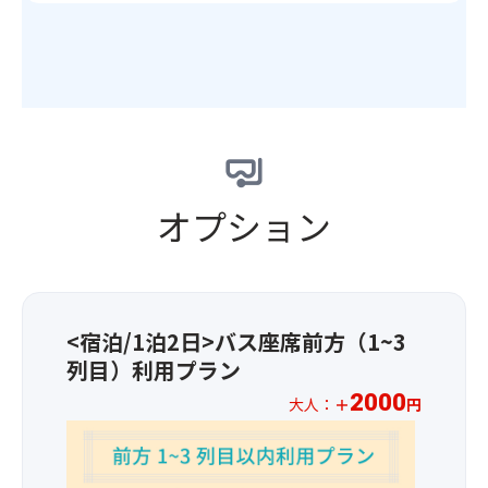
館
つ
す
み！
の
る
る
※
浴
香
「忍
山
場
り
野
梨
で
を
八
最
石
お
海」
大
和
楽
は、
規
温
し
世
模
泉
み
界
の
オプション
の
く
遺
温
湯
だ
産
泉
を
さ
富
郷・
心
い
士
石
ゆ
♪
山
和
く
の
<宿泊/1泊2日>バス座席前方（1~3
温
ま
構
泉
列目）利用プラン
で
成
の
お
2000
大人：
＋
円
資
湯
楽
産
を
※
し
の
露
お
み
一
天
一
く