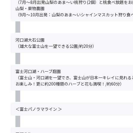
（7月～8月出発山梨のあま～い桃狩り(2個）と桃食べ放題をお
断
す。
完
山梨・果物農園
に
※「
了
（9月～10月出発：山梨のあま～いシャインマスカット狩り食べ
よ
ス
し
る
座
た
食
席
時
事
最
点
河口湖大石公園
制
後
以
（雄大な富士山を一望できる公園/約20分）
限・
列
降、
宗
利
基
教
用
本
上
プ
ツ
富士河口湖・ハーブ庭園
の
ラ
ア
（富士山・河口湖を一望でき、富士山が日本一キレイに見れる
理
ン」
ー
お楽しみ！更に約200種類のハーブと花も満喫！/約60分）
由
の
と
に
手
合
よ
配
わ
る
が
せ
特
＜富士パノラマライン ＞
完
て
別
了
ひ
な
し
と
食
た
つ