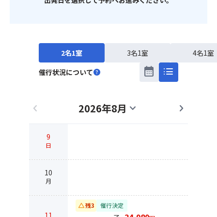
2名1室
3名1室
4名1室
calendar_month
list
催行状況について
help
2026年8月
chevron_left
expand_more
chevron_right
9
日
10
月
change_history
残3
催行決定
11
34,980