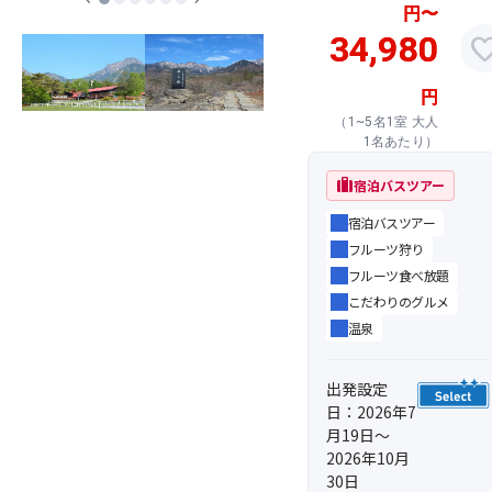
円
〜
34,980
favor
円
（1~5名1室 大人
1名あたり）
trip
宿泊バスツアー
宿泊バスツアー
フルーツ狩り
フルーツ食べ放題
こだわりのグルメ
温泉
出発設定
日：2026年7
月19日～
2026年10月
30日