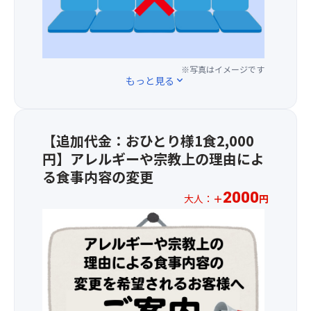
用
ラ
意
ス
し
3,00
ま
円
す。
※写真はイメージです
に
(場
もっと見る
expand_more
て
所
バ
の
ス
ご
最
指
【追加代金：おひとり様1食2,000
後
定
円】アレルギーや宗教上の理由によ
列
は
の
る食事内容の変更
い
座
た
2000
大人：
＋
円
席
だ
＜
を
け
2026
ご
ま
年
用
せ
1
意
ん。)
月
し
1
ま
日
す。
＜