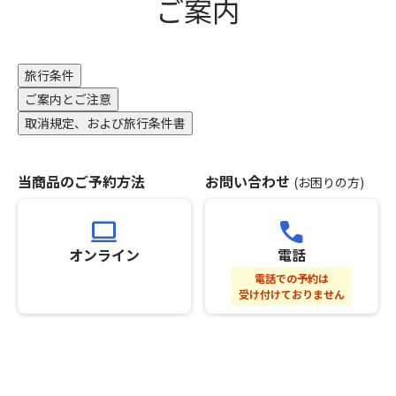
ご案内
た
し
画
め
ま
旅
「バ
す。
行
ス
そ
の
旅行条件
座
の
範
席
ご案内とご注意
後
囲
前
取消規定、および旅行条件書
の
と
方
ご
し
利
変
て
用
当商品のご予約方法
お問い合わせ
更
(お困りの方)
取
プ
に
り
ラ
つ
扱
computer
call
ン」
い
い
の
オンライン
電話
て
と
み
は
な
電話での予約は
の
返
る
受け付けておりません
お
金
た
取
致
め
り
し
「バ
消
か
ス
し
ね
座
は