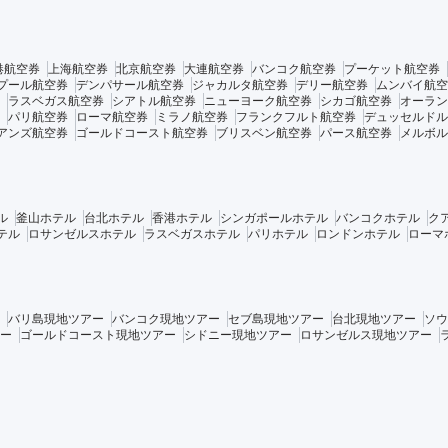
港航空券
上海航空券
北京航空券
大連航空券
バンコク航空券
プーケット航空券
プール航空券
デンパサール航空券
ジャカルタ航空券
デリー航空券
ムンバイ航空
ラスベガス航空券
シアトル航空券
ニューヨーク航空券
シカゴ航空券
オーラン
パリ航空券
ローマ航空券
ミラノ航空券
フランクフルト航空券
デュッセルドル
アンズ航空券
ゴールドコースト航空券
ブリスベン航空券
パース航空券
メルボル
ル
釜山ホテル
台北ホテル
香港ホテル
シンガポールホテル
バンコクホテル
ク
テル
ロサンゼルスホテル
ラスベガスホテル
パリホテル
ロンドンホテル
ローマ
バリ島現地ツアー
バンコク現地ツアー
セブ島現地ツアー
台北現地ツアー
ソウ
ー
ゴールドコースト現地ツアー
シドニー現地ツアー
ロサンゼルス現地ツアー