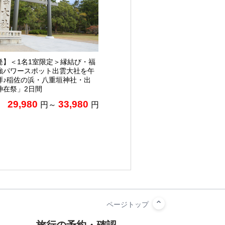
発】＜1名1室限定＞縁結び・福
強パワースポット出雲大社を午
拝♪稲佐の浜・八重垣神社・出
神在祭」2日間
29,980
33,980
円～
円
旅行の予約・確認