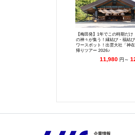
【梅田発】1年でこの時期だけ
の神々が集う！縁結び・福結び
ワースポット！出雲大社「神在
帰りツアー 2026♪
11,980
1
円～
企業情報