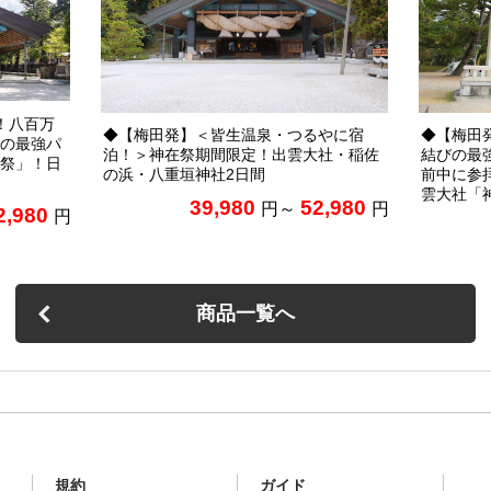
！八百万
◆【梅田発】＜皆生温泉・つるやに宿
◆【梅田
の最強パ
泊！＞神在祭期間限定！出雲大社・稲佐
結びの最
祭」！日
の浜・八重垣神社2日間
前中に参
雲大社「
39,980
52,980
円～
円
2,980
円
商品一覧へ
規約
ガイド