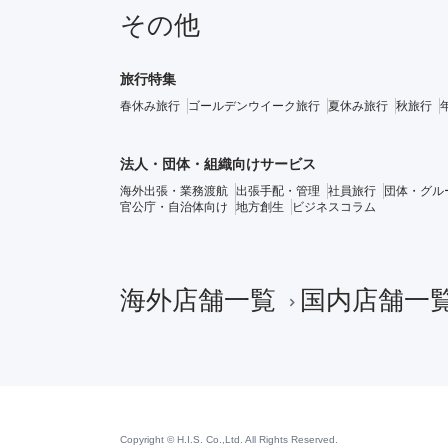
その他
旅行特集
春休み旅行
ゴールデンウイーク旅行
夏休み旅行
秋旅行
法人・団体・組織向けサービス
海外出張・業務渡航
出張手配・管理
社員旅行
団体・グル
官公庁・自治体向け
地方創生
ビジネスコラム
海外店舗一覧
国内店舗一
Copyright © H.I.S. Co.,Ltd. All Rights Reserved.