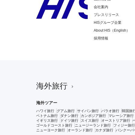
会社案内
プレスリリース
HISグループ企業
About HIS（English）
採用情報
海外旅行
海外ツアー
ハワイ旅行
グアム旅行
サイパン旅行
パラオ旅行
韓国旅
ベトナム旅行
ダナン旅行
カンボジア旅行
マレーシア旅行
イギリス旅行
ドイツ旅行
スイス旅行
オーストリア旅行
ゴールドコースト旅行
ニュージーランド旅行
フィジー旅行
ニューヨーク旅行
オーランド旅行
カナダ旅行
バンクーバ