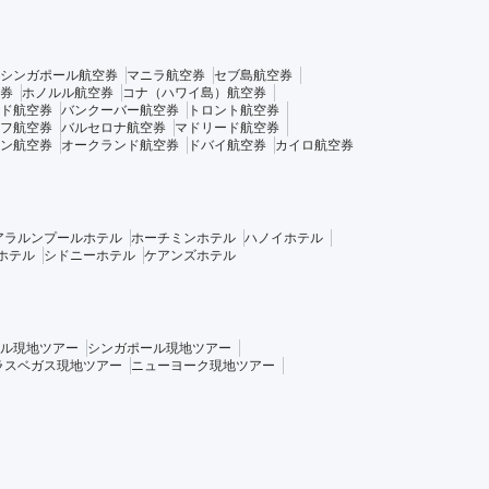
シンガポール航空券
マニラ航空券
セブ島航空券
券
ホノルル航空券
コナ（ハワイ島）航空券
ド航空券
バンクーバー航空券
トロント航空券
フ航空券
バルセロナ航空券
マドリード航空券
ン航空券
オークランド航空券
ドバイ航空券
カイロ航空券
アラルンプールホテル
ホーチミンホテル
ハノイホテル
ホテル
シドニーホテル
ケアンズホテル
ル現地ツアー
シンガポール現地ツアー
ラスベガス現地ツアー
ニューヨーク現地ツアー