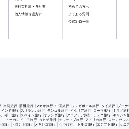
旅行業約款・条件書
初めての方へ
個人情報保護方針
よくある質問
公式SNS一覧
行
台湾旅行
香港旅行
マカオ旅行
中国旅行
シンガポール旅行
タイ旅行
プーケ
インド旅行
スリランカ旅行
モンゴル旅行
イタリア旅行
ローマ旅行
ミラノ旅
ベルギー旅行
スペイン旅行
オランダ旅行
クロアチア旅行
チェコ旅行
ギリシャ
ニューカレドニア旅行
タヒチ旅行
モルディブ旅行
アメリカ旅行
ロサンゼルス
ー旅行
トロント旅行
メキシコ旅行
ドバイ旅行
トルコ旅行
エジプト旅行
ケニ