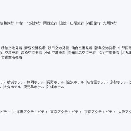
信越旅行
中部・北陸旅行
関西旅行
山陰・山陽旅行
四国旅行
九州旅行
函館空港発着
青森空港発着
秋田空港発着
仙台空港発着
福島空港発着
中部国
岡山空港発着
高松空港発着
松山空港発着
高知龍馬空港発着
福岡空港発着
北九
宮古空港発着
テル
横浜ホテル
静岡ホテル
長野ホテル
金沢ホテル
名古屋ホテル
京都ホテル
ル
大分ホテル
鹿児島ホテル
沖縄ホテル
ビティ
北海道アクティビティ
東京アクティビティ
京都アクティビティ
大阪ア