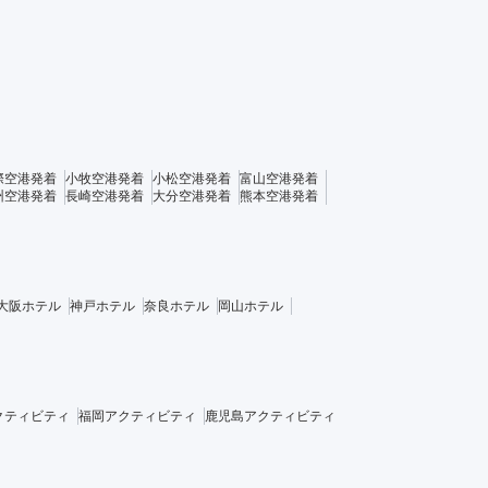
際空港発着
小牧空港発着
小松空港発着
富山空港発着
州空港発着
長崎空港発着
大分空港発着
熊本空港発着
大阪ホテル
神戸ホテル
奈良ホテル
岡山ホテル
クティビティ
福岡アクティビティ
鹿児島アクティビティ