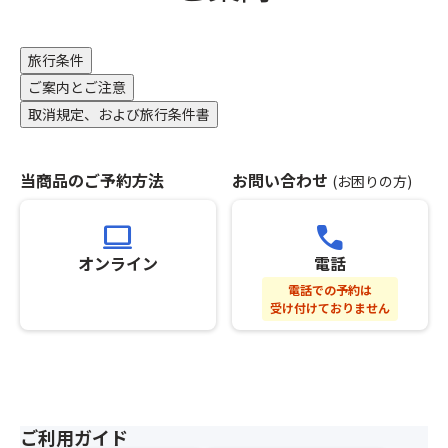
完
HOT
て
了
HAK
ひ
し
GOR
と
旅行条件
た
BAS
つ
ご案内とご注意
時
／
の
点
丘
取消規定、および旅行条件書
募
以
の
集
降、
上
型
基
ホ
当商品のご予約方法
お問い合わせ
企
(お困りの方)
本
テ
画
ツ
ル
旅
computer
call
ア
行
ー
※
オンライン
電話
の
と
白
範
電話での予約は
合
馬・
囲
受け付けておりません
わ
栂
と
せ
池
し
て
温
て
ひ
泉・
取
と
リ
り
つ
ゾ
扱
ご利用ガイド
の