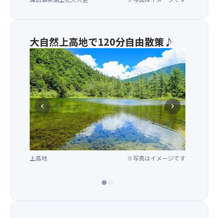
大自然上高地で120分自由散策♪
chevron_left
chevron_right
上高地
※写真はイメージです
上高地ハイキングマップ
※写真はイメージです