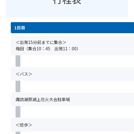
意
館
ん。)
し
／
ま
白
す。
馬
＜
1日目
(場
エ
注
所
ス
意
の
＜出発15分前までに集合＞
キ
事
ご
梅田（集合10：45 出発11：00）
ー
項
指
ナ
＞
定
／
※
は
サ
基
い
ン
＜バス＞
本
た
ラ
ツ
だ
イ
ア
け
ズ
ー
ま
タ
諏訪湖祭湖上花火大会駐車場
の
せ
ン
ご
ん。)
ネ
予
／
約
＜
ベ
＜徒歩＞
と
注
ル
同