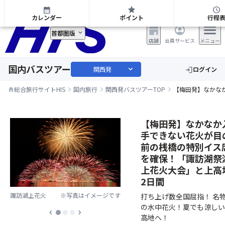
関西発 日帰り・宿泊バスツアー
calendar_month
star
schedule
カレンダー
ポイント
行程
首都圏版
店舗
会員サービス
メニュー
国内バスツアー
expand_more
関西発
ログイン
login
総合旅行サイトHIS
国内旅行
関西発バスツアーTOP
【梅田発】なかな
home
【梅田発】なかなか
手できない花火が目
前の桟橋の特別イス
を確保！「諏訪湖祭
上花火大会」と上高
2日間
諏訪湖上花火
※写真はイメージです
打ち上げ数全国屈指！ 名
の水中花火！夏でも涼しい
chevron_left
chevron_right
高地へ！