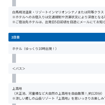
洋
き
く
館
な
だ
扇
い
白馬栂池温泉・リゾートインマリオンシナノまたは同等クラス（
さ
屋
場
※ホテルへのお宿入りは交通規制や渋滞状況により深夜となる
い。
／
合
※ご宿泊先ホテルは、出発日5日前頃を目途にメールにてお知
ま
白
が
た、
馬
ご
満
山
ざ
2日目
席
の
い
の
ホ
ま
ホテル（ゆっくり10時出発！）
場
テ
す。
合
ル
※「
は
／
ス
手
白
座
配
＜バス＞
馬
席
で
ホ
前
き
テ
方
な
ル
利
い
上高地
花
用
場
（大正池、河童橋など大自然の上高地を自由散策！/約120分）
乃
プ
合
※涼しい癒しの山岳リゾート『上高地』を思いっきりお楽しみ
郷
ラ
が
／
ン」