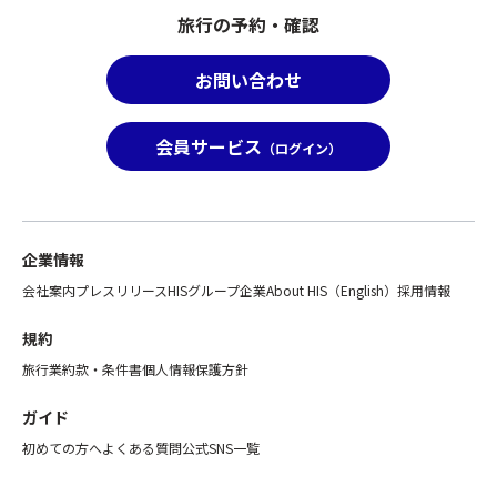
め
泊
り
旅行の予約・確認
「バ
先
消
ス
は
し
お問い合わせ
座
ご
は
席
出
致
最
発
し
会員サービス
（ログイン）
後
の
か
列
5
ね
利
日
ま
用
前
す。
プ
を
ま
企業情報
ラ
目
た、
会社案内
プレスリリース
HISグループ企業
About HIS（English）
採用情報
ン」
途
「バ
の
に
ス
規約
み
ご
座
の
宿
席
旅行業約款・条件書
個人情報保護方針
お
泊
前
取
先
方
ガイド
り
決
利
初めての方へ
よくある質問
公式SNS一覧
消
定
用
し
の
プ