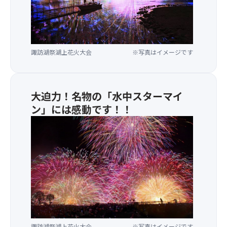
・
名
物
の
水
諏訪湖祭湖上花火大会
※写真はイメージです
中
花
火！
迫
大迫力！名物の「水中スターマイ
力
ン」には感動です！！
満
点
で
感
動
の
花
火！
諏訪湖祭湖上花火大会
※写真はイメージです