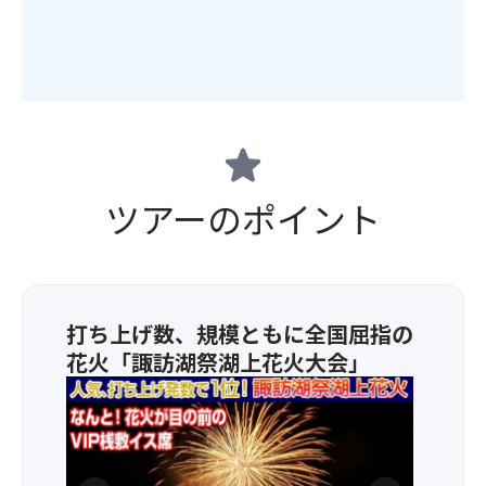
star
ツアーのポイント
打ち上げ数、規模ともに全国屈指の
花火「諏訪湖祭湖上花火大会」
・
花
火
大
会