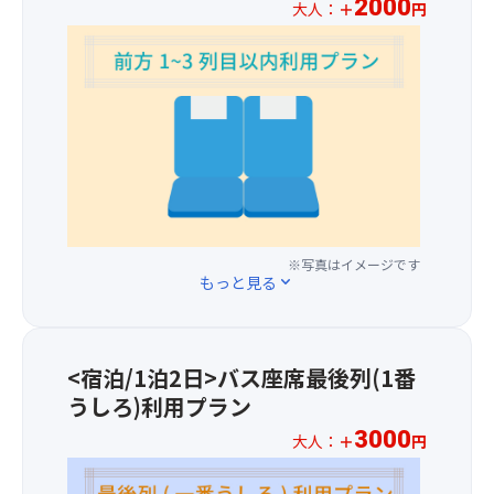
2000
大人：
＋
円
ル
ペ
※
ン
お
／
一
ベ
人
ル
様
ハ
プ
ー
ラ
ト
ス
／
2,00
オ
円
ー
※写真はイメージです
に
もっと見る
expand_more
ク
て
フ
バ
ォ
ス
レ
1
<宿泊/1泊2日>バス座席最後列(1番
ス
～
うしろ)利用プラン
ト
3
／
列
3000
大人：
＋
円
ヴ
目
※
ィ
の
お