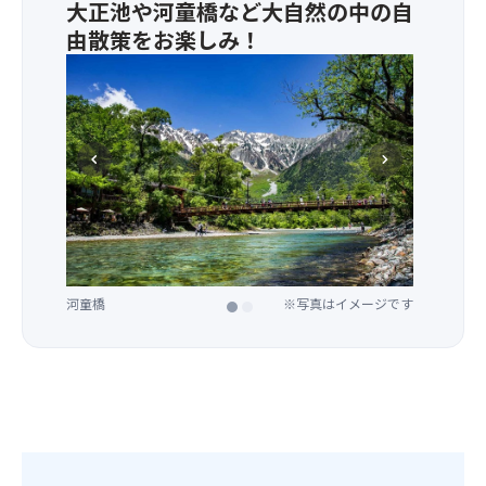
大正池や河童橋など大自然の中の自
由散策をお楽しみ！
chevron_left
chevron_right
河童橋
大正池
※写真はイメージです
※写真はイメージです