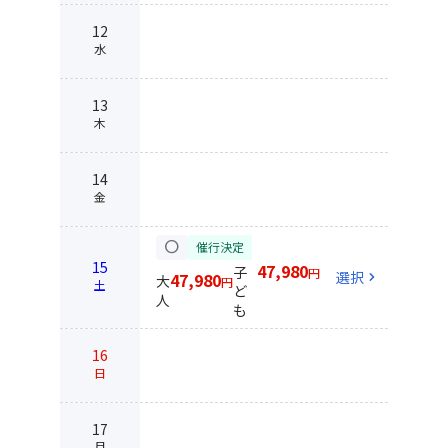
12
水
13
木
14
金
circle
催行決定
15
47,980
子
円
選択
chevron_right
47,980
大
円
土
ど
人
も
16
日
17
月