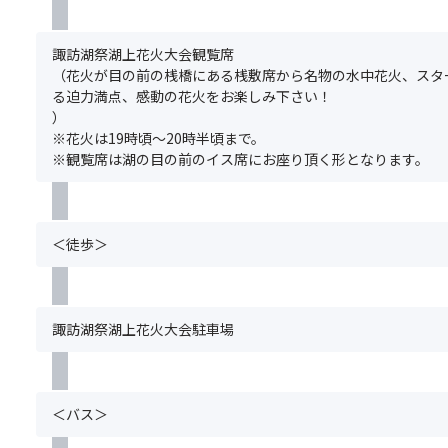
意
ク
時
事
ー
に
項
ル
お
諏訪湖祭湖上花火大会観覧席
＞
イ
申
（花火が目の前の桟橋にある桟敷席から名物の水中花火、スタ
※
ノ
込
る迫力満点、感動の花火をお楽しみ下さい！
基
マ
み
）
本
タ
く
※花火は19時頃～20時半頃まで。
ツ
／
だ
※観覧席は湖の目の前のイス席にお座り頂く形となります。
ア
エ
さ
ー
ス
い。
の
ポ
ま
ご
ワ
た、
＜徒歩＞
予
ー
満
約
ル
席
と
み
の
同
さ
場
諏訪湖祭湖上花火大会駐車場
時
わ
合
に
／
は
お
白
手
申
馬
配
＜バス＞
込
西
で
み