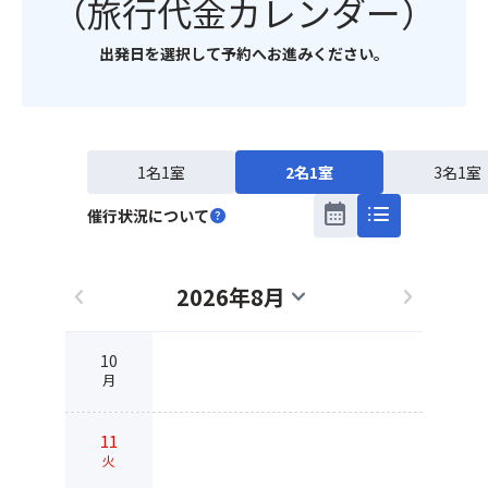
（旅行代金カレンダー）
出発日を選択して予約へお進みください。
1名1室
2名1室
3名1室
calendar_month
list
催行状況について
help
2026年8月
chevron_left
expand_more
chevron_right
10
月
11
火