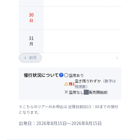
30
日
31
月
chevron_left
前月
chevron_right
催行状況について
help
circle
空席あり
空き残りわずか
（数字は
change_history
残1
残席数）
close
空席なし
販売開始前
※こちらのツアーのお申込は 出発日前日15：00までの受付
となります。
出発日：2026年8月15日～2026年8月15日