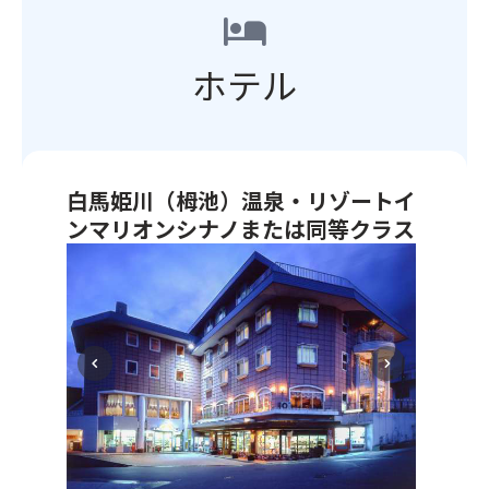
hotel
ホテル
白馬姫川（栂池）温泉・リゾートイ
ンマリオンシナノまたは同等クラス
【同
等
ク
ラ
ス】
chevron_left
chevron_right
サ
ン
プ
ラ
ザ
栂