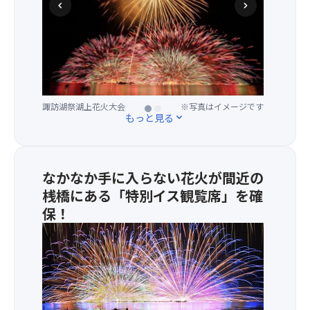
chevron_left
chevron_right
を
湖
の
目
の
前
諏訪湖祭湖上花火大会
※写真はイメージです
に
諏訪湖祭湖上花火大会
※写真はイメージです
あ
もっと見る
expand_more
る
特
別
桟
なかなか手に入らない花火が間近の
橋
桟橋にある「特別イス観覧席」を確
イ
保！
ス
桟
敷
席
を
確
保！