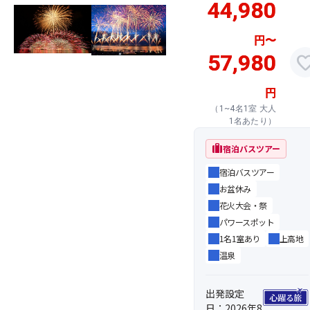
44,980
円
〜
57,980
favor
円
（1~4名1室 大人
1名あたり）
trip
宿泊バスツアー
宿泊バスツアー
お盆休み
花火大会・祭
パワースポット
1名1室あり
上高地
温泉
出発設定
日：2026年8