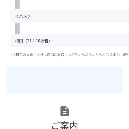
ご
ホ
の
ざ
テ
手
い
＜バス＞
ル
配
ま
け
が
す。
や
完
※「
き
了
ス
梅田（21：10頃着）
の
し
座
樹・
た
席
に
時
※1日目の昼食・夕食は自由にお召し上がりいただくかたちとなります。途中
最
れ
点
後
の
以
列
樹
降、
利
／
基
用
細
本
プ
野
ツ
ラ
館
ア
ン」
／
ー
の
description
Hote
と
手
Stell
合
配
Belle
わ
ご案内
が
／
せ