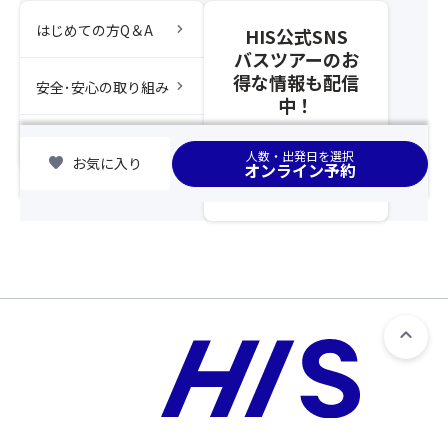
ー
い
募
ト
と
chevron_right
はじめての方Q＆A
HIS公式SNS
集
イ
な
バスツアーのお
型
ン
る
得な情報も配信
企
マ
chevron_right
安全･安心の取り組み
た
中！
画
リ
め
旅
オ
「バ
chevron_right
集合場所
行
ン
ス
人数・出発日を選択
favorite
お気に入り
の
オンライン予約
シ
座
範
ナ
席
囲
ノ
前
と
ま
方
し
た
利
て
は
用
取
同
プ
り
等
ラ
扱
ク
ン」
い
ラ
の
と
ス
み
な
※
の
る
ご
お
た
宿
取