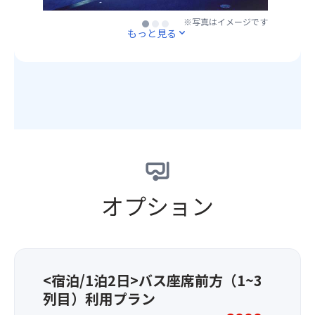
池
※写真はイメージです
※写真はイメージです
※写真はイメージです
／
もっと見る
expand_more
グ
ラ
ン
ジ
ャ
ム
栂
池
／
五
龍
オプション
館
／
セ
ル
リ
ア
<宿泊/1泊2日>バス座席前方（1~3
ン
列目）利用プラン
ア