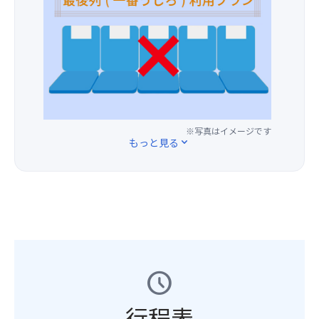
ラ
座
一
ス
席
人
コ
を
様
ー
ご
プ
レ
用
ラ
白
意
ス
馬
し
3,00
／
ま
円
白
す。
※写真はイメージです
に
馬
(場
もっと見る
expand_more
て
ア
所
バ
ル
の
ス
プ
ご
最
ス
指
後
ホ
定
列
テ
は
の
ル
い
座
／
た
席
白
だ
schedule
を
馬
け
ご
八
ま
行程表
用
方
せ