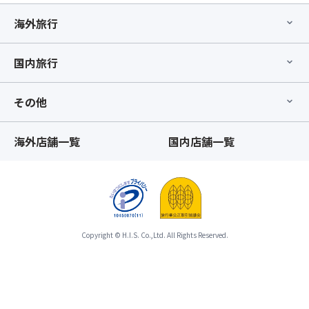
は
ご
ラ
致
連
海外旅行
ン」
し
絡
が
か
を
お
国内旅行
ね
メ
取
ま
ー
り
す。
ル
で
その他
ま
に
き
た、
て
ず、
「バ
さ
お
海外店舗一覧
国内店舗一覧
ス
せ
申
座
て
込
席
頂
み
最
き
の
後
ま
ツ
列
す。
ア
利
Copyright © H.I.S. Co.,Ltd. All Rights Reserved.
尚、
ー
用
出
自
プ
発
体
ラ
5
を
ン」
日
取
が