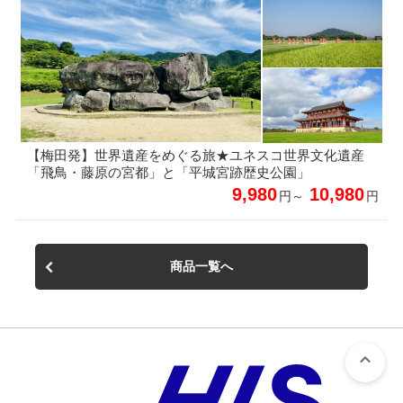
【梅田発】世界遺産をめぐる旅★ユネスコ世界文化遺産
「飛鳥・藤原の宮都」と「平城宮跡歴史公園」
9,980
10,980
円～
円
商品一覧へ