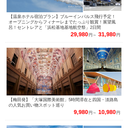
【温泉ホテル宿泊プラン】ブルーインパルス飛行予定！
オープニングからフィナーレまでたっぷり観賞！展望風
呂！セントレアと「浜松基地基地航空祭」2日間
29,980
31,980
円～
円
【梅田発】「大塚国際美術館」5時間滞在と四国・淡路島
の人気お買い物スポット巡り
9,980
10,980
円～
円