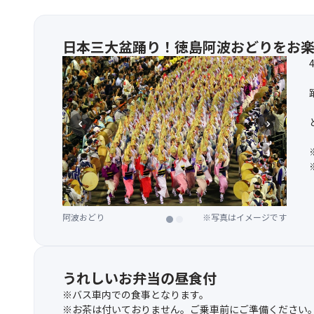
日本三大盆踊り！徳島阿波おどりをお
chevron_left
chevron_right
阿波おどり
阿波おどり
※写真はイメージです
※写真はイメージです
うれしいお弁当の昼食付
※バス車内での食事となります。
※お茶は付いておりません。ご乗車前にご準備ください