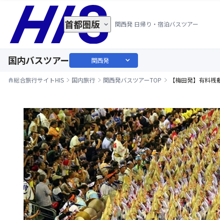
首都圏版
関西発 日帰り・宿泊バスツアー
国内バスツアー
expand_more
関西発
総合旅行サイトHIS
国内旅行
関西発バスツアーTOP
【梅田発】有料桟
home