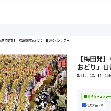
敷席で鑑賞！「徳島市阿波おどり」日帰りバスツアー
【梅田発】
おどり」日
8月12、13、14
directions_bus
日帰りバスツア
花火大会・祭