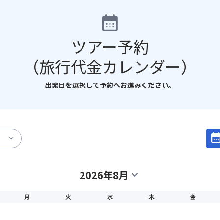
calendar_month
ツアー予約
（旅行代金カレンダー）
出発日を選択して予約へお進みください。
calendar_mo
expand_more
2026年8月
expand_more
月
火
水
木
金