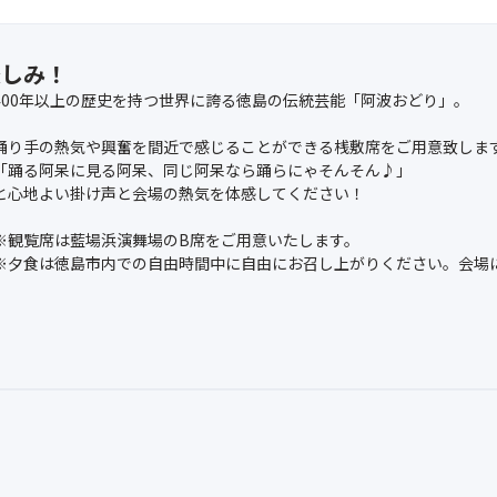
楽しみ！
400年以上の歴史を持つ世界に誇る徳島の伝統芸能「阿波おどり」。
踊り手の熱気や興奮を間近で感じることができる桟敷席をご用意致しま
「踊る阿呆に見る阿呆、同じ阿呆なら踊らにゃそんそん♪」
と心地よい掛け声と会場の熱気を体感してください！
※観覧席は藍場浜演舞場のB席をご用意いたします。
※夕食は徳島市内での自由時間中に自由にお召し上がりください。会場
。