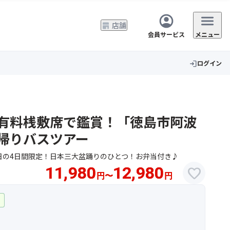
店舗
会員サービス
メニュー
ログイン
login
有料桟敷席で鑑賞！「徳島市阿波
帰りバスツアー
、15日の4日間限定！日本三大盆踊りのひとつ！お弁当付き♪
11,980
12,980
favorite
円
〜
円
ー