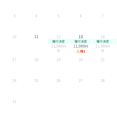
3
4
5
6
7
10
11
12
13
14
催行決定
催行決定
催行決定
11,980
11,980
11,980
円
円
円
close
close
change_history
残1
17
18
19
20
21
24
25
26
27
28
31