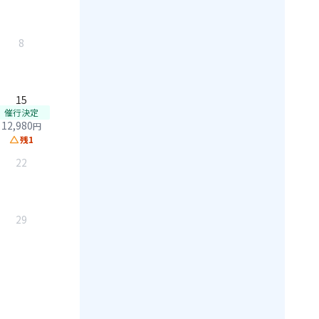
8
15
催行決定
12,980
円
change_history
残1
22
29