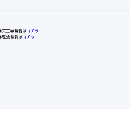
◆天王寺発着は
コチラ
◆難波発着は
コチラ