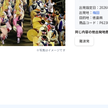
出発設定日：2026
出発地：
梅田
目的地：徳島県
商品コード：P623
同じ内容の他出発地
難波発
※写真はイメージです