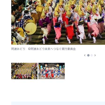
阿波おどり ©阿波おどり未来へつなぐ実行委員会
chevron_left
chevron_right