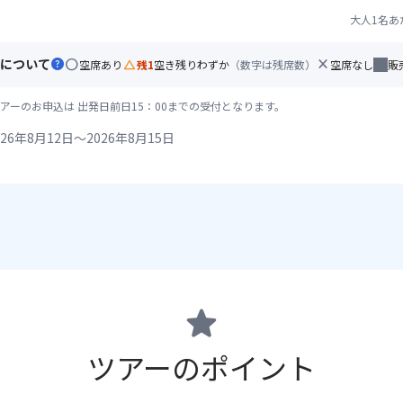
大人1名あ
について
help
circle
change_history
close
空席あり
残1
空き残りわずか
（数字は残席数）
空席なし
販
アーのお申込は 出発日前日15：00までの受付となります。
26年8月12日～2026年8月15日
star
ツアーのポイント