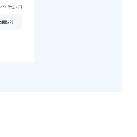
たり
単位：円
売開始前