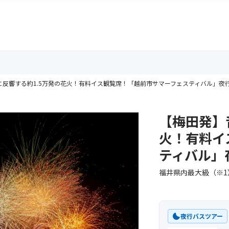
に反響する約1.5万発の花火！有料イス観覧席！「越前市サマーフェスティバル」夜
【梅田発】
火！有料イ
ティバル」
福井県内最大級（※
clear_night
夜行バスツアー