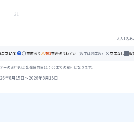
31
大人1名あ
について
help
circle
change_history
close
空席あり
残1
空き残りわずか
（数字は残席数）
空席なし
販
アーのお申込は 出発日前日11：00までの受付となります。
26年8月15日～2026年8月15日