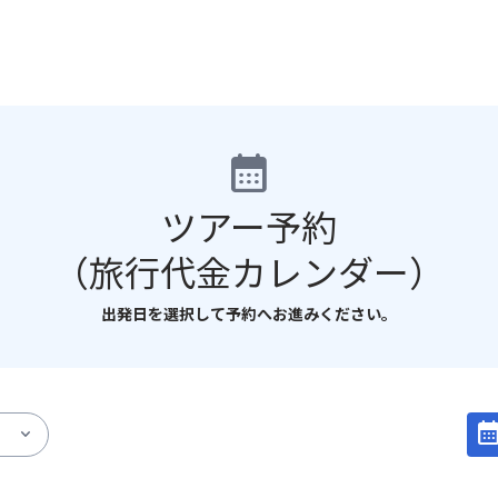
calendar_month
ツアー予約
（旅行代金カレンダー）
出発日を選択して予約へお進みください。
calendar_mo
expand_more