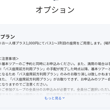
オプション
用プラン
※お一人様プラス1,000円にてバス1～3列目の座席をご用意します。(
＜注意事項＞
※基本ツアーのご予約と同時にお申込みください。また、満席の場合は
※「バス座席前方利用プラン」の手配が完了した時点以降、基本ツアー
となるため「バス座席前方利用プラン」のみのお取り消しは致しかねま
また、「バス座席前方利用プラン」がお取りできず、お申込みのツアー
となりますのでご注意ください。
※ご参加グループの全員分のお申込みが必要です。全員分ご選択いただ
保できない場合は無効となり、前方座席の手配はできかねますのでご了
もっと見る
expand_more
※1～3列の中での希望は承れません。
※「バス座席前方利用プラン」はツアー行程中のツアーバスのみ対象と