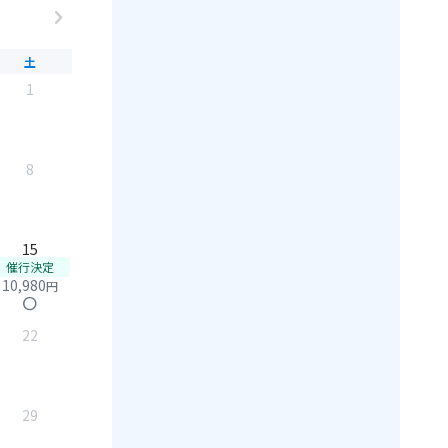
chevron_right
土
1
8
15
催行決定
10,980
円
circle
22
29