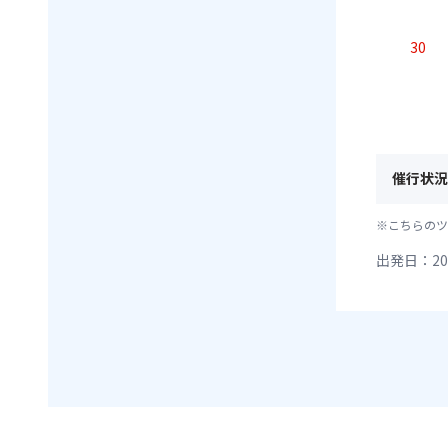
30
催行状況
※こちらのツ
出発日：20