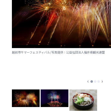
越前市サマーフェスティバル/写真提供：公益社団法人福井県観光連盟
chevron_left
chevron_right