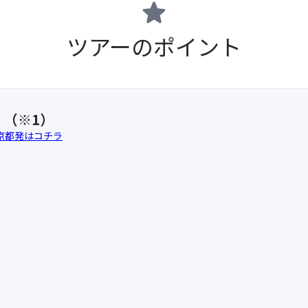
star
ツアーのポイント
！（※1）
京都発はコチラ