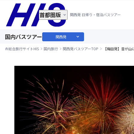
首都圏版
関西発 日帰り・宿泊バスツアー
国内バスツアー
expand_more
関西発
総合旅行サイトHIS
国内旅行
関西発バスツアーTOP
【梅田発】音が山
home