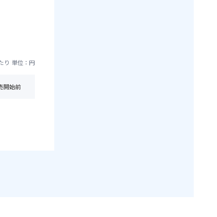
たり
単位：円
売開始前