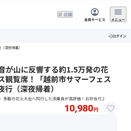
店舗
会員サービス
メニュー
ログイン
login
行（深夜帰着）
音が山に反響する約1.5万発の花
ス観覧席！「越前市サマーフェス
夜行（深夜帰着）
1）多数の花火大会へ同行した添乗員が高評価！お弁当付♪
10,980
favorite
円