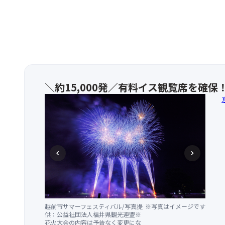
＼約15,000発／有料イス観覧席を確保
chevron_left
chevron_right
越前市サマーフェスティバル/写真提
※写真はイメージです
越前市サマーフェスティバル/写真提
※写真はイメージです
供：公益社団法人福井県観光連盟※
供：公益社団法人福井県観光連盟※
花火大会の内容は予告なく変更にな
花火大会の内容は予告なく変更にな