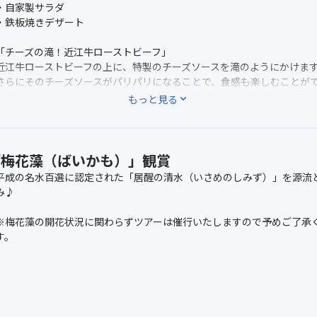
・自家製サラダ
・鉄板焼きデザート
「チーズの滝！近江牛ローストビーフ」
近江牛ローストビーフの上に、特製のチーズソースを滝のようにかけま
さらにそのチーズソースがパリパリになることで、食感も楽しむことが
もっと見る
expand_more
※仕入れ状況により内容が急きょ変更になる場合があります。
「梅花藻（ばいかも）」観賞
平成の名水百選に認定された「居醒の清水（いさめのしみず）」を源流
み♪
※梅花藻の開花状況に関わらずツアーは催行いたしますので予めご了承
す。