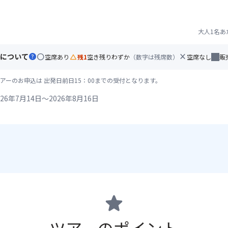
大人1名あ
について
help
circle
change_history
close
空席あり
残1
空き残りわずか
（数字は残席数）
空席なし
販
アーのお申込は 出発日前日15：00までの受付となります。
26年7月14日～2026年8月16日
star