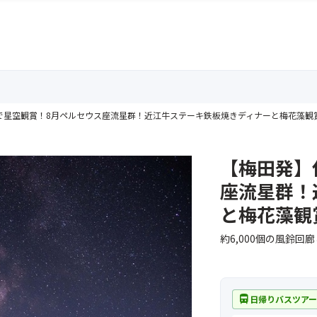
で星空観賞！8月ペルセウス座流星群！近江牛ステーキ鉄板焼きディナーと梅花藻観
【梅田発】
座流星群！
と梅花藻観
約6,000個の風鈴
directions_bus
日帰りバスツア