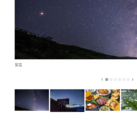
星空
chevron_left
chevron_right