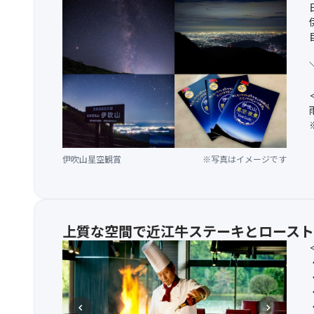
伊吹山星空観賞
※写真はイメージです
上質な空間で近江牛ステーキとロースト
chevron_left
chevron_right