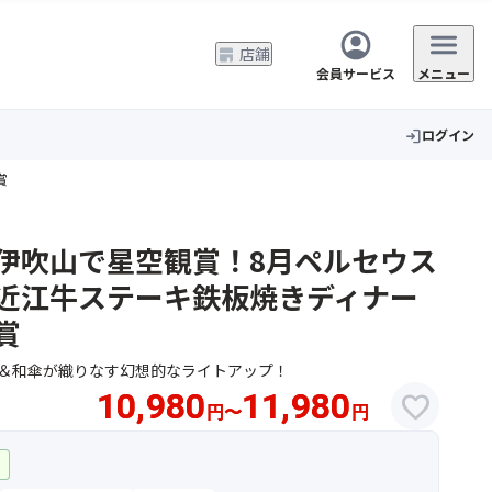
店舗
会員サービス
メニュー
ログイン
login
賞
伊吹山で星空観賞！8月ペルセウス
近江牛ステーキ鉄板焼きディナー
賞
回廊＆和傘が織りなす幻想的なライトアップ！
10,980
11,980
favorite
円
〜
円
ー