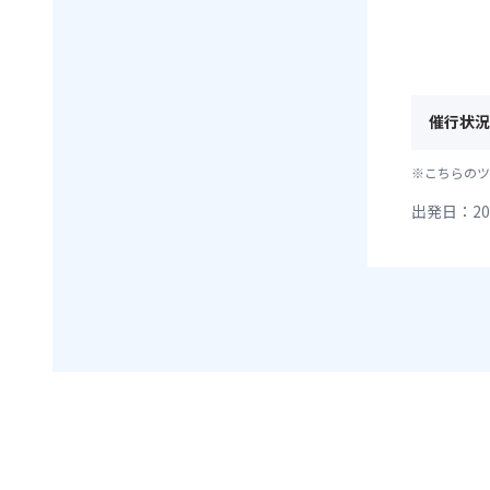
催行状況
※こちらのツ
出発日：20