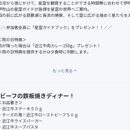
日没から夜にかけて、星空を観賞することができる時間帯に合わせて伊
伊吹山の星空ガイドが皆様を星空の世界へご案内。
目の前に広がる琵琶湖と長浜の絶景、そして空に広がる煌めく星たちを
＼＼参加者全員に「星空ガイドブック」をプレゼント！！／／
＜雨の日特典＞
雨が降った場合は「近江牛肉カレー150g」プレゼント！
※雨の日特典を提供するかは夕食時に判断します。
※天候状況等により星空・夜景観賞ができない場合がございます。
もっと見る
expand_more
※麓と比べて通年で8℃～10℃ほど気温が低いため、防寒対策のご準備
※交通状況などにより山頂に上がれないと判断した場合は、「関ケ原 
します。旅行代金の返金はございません。
ビーフの鉄板焼きディナー！
＜お品書き＞
・近江牛ステーキ５０ｇ
・チーズの滝！近江牛ローストビーフ５０ｇ
・近江牛ライスバーガー
・近江牛スープパスタ