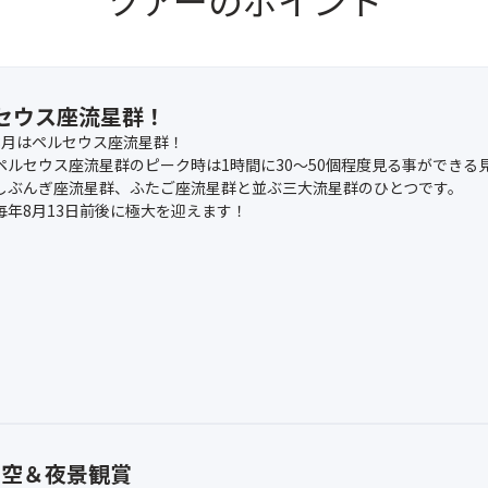
ツアーのポイント
セウス座流星群！
8月はペルセウス座流星群！
ペルセウス座流星群のピーク時は1時間に30～50個程度見る事ができる
しぶんぎ座流星群、ふたご座流星群と並ぶ三大流星群のひとつです。
毎年8月13日前後に極大を迎えます！
星空＆夜景観賞