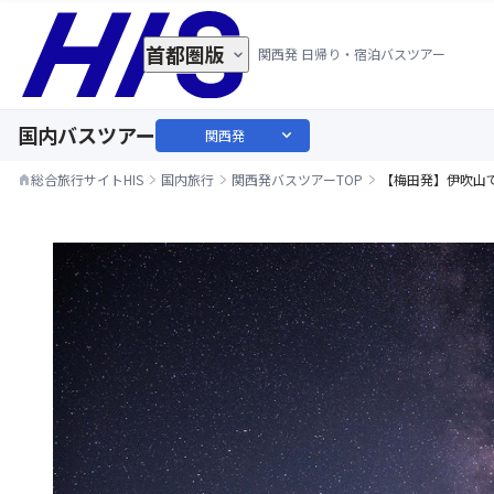
首都圏版
関西発 日帰り・宿泊バスツアー
国内バスツアー
expand_more
関西発
総合旅行サイトHIS
国内旅行
関西発バスツアーTOP
【梅田発】伊吹山
home