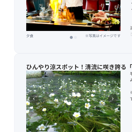
夕食
※写真はイメージです
1人前
※写真はイメージです
ひんやり涼スポット！清流に咲き誇る
chevron_left
chevron_right