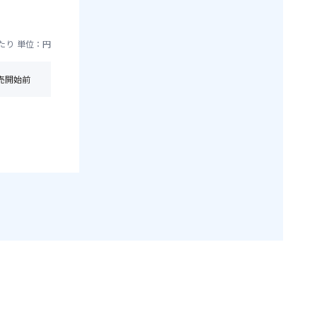
たり
単位：円
売開始前