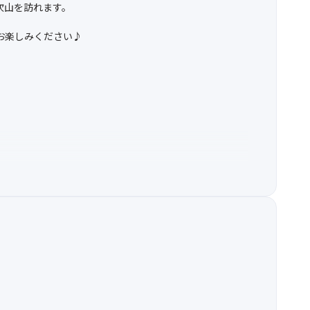
吹山を訪れます。
お楽しみください♪
をお願いします。
笹尾山交流館」付近での観賞に変更しお土産をお渡しいた