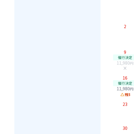
2
9
催行決定
11,980
円
close
16
催行決定
11,980
円
change_history
残5
23
30