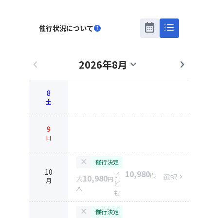
calendar_month
list
催行状況について
help
2026年8月
chevron_left
expand_more
chevron_right
8
土
9
日
close
催行決定
10
10,980
子
円
選択
chevron_right
10,980
大
円
月
ど
人
も
close
催行決定