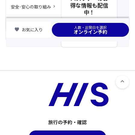
れ
し
得な情報も配信
集
る
chevron_right
安全･安心の取り組み
た
型
中！
場
時
企
合
点
画
chevron_right
集合場所
は、
人数・出発日を選択
以
favorite
お気に入り
旅
オンライン予約
告
降、
行
知
基
の
事
本
範
項
ツ
囲
に
ア
と
て
ー
し
該
と
て
当
合
取
の
わ
り
参
せ
扱
加
て
い
者
ひ
と
名
と
な
と
つ
る
詳
旅行の予約・確認
の
た
細
募
め
を