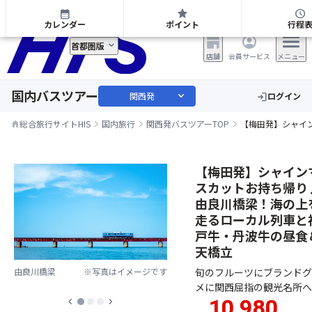
関西発 日帰り・宿泊バスツアー
calendar_month
star
schedule
カレンダー
ポイント
行程
首都圏版
店舗
会員サービス
メニュー
国内バスツアー
expand_more
関西発
ログイン
login
総合旅行サイトHIS
国内旅行
関西発バスツアーTOP
【梅田発】シャイ
home
【梅田発】シャイン
スカットお持ち帰り
由良川橋梁！海の上
走るローカル列車と
戸牛・丹波牛の昼食
天橋立
旬のフルーツにブランドグ
由良川橋梁
※写真はイメージです
メに関西屈指の観光名所へ
10,980
chevron_left
chevron_right