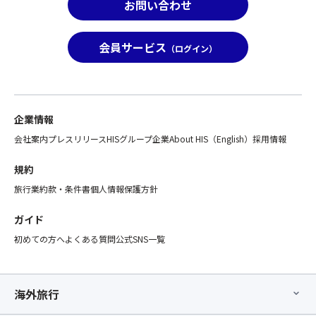
集
お問い合わせ
「バ
お
型
ス
知
企
座
ら
画
会員サービス
（ログイン）
席
せ
旅
最
く
行
後
だ
の
列
さ
範
利
い
企業情報
囲
用
★
と
プ
会社案内
プレスリリース
HISグループ企業
About HIS（English）
採用情報
※
し
ラ
ビ
て
ン」
規約
ュ
取
の
ッ
旅行業約款・条件書
個人情報保護方針
り
み
フ
扱
の
ェ、
ガイド
い
お
好
と
初めての方へ
よくある質問
公式SNS一覧
取
き
な
り
嫌
る
消
い
た
し
や
海外旅行
め
は
ご
「バ