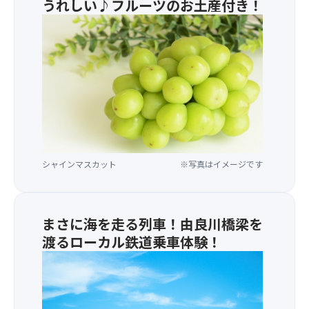
うれしい♪フルーツのお土産付き！
シャインマスカット
※写真はイメージです
まさに海を走る列車！由良川橋梁を
渡るローカル鉄道乗車体験！
由
良
川
橋