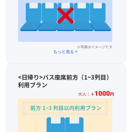
り
様
人
に
変
は
様
な
更
ま
プ
る
と
さ
ラ
場
な
に
ス
合
り
「海
1,50
が
ま
の
円
あ
す
上
※写真はイメージです
に
り
＞
を
もっと見る
expand_more
て
ま
.
走
バ
す。
2026
る
ス
年
列
最
1
車」
<日帰り>バス座席前方（1~3列目）
後
月
利用プラン
列
1
の
1000
日
大人：
＋
円
座
(木)
※
席
以
お
を
降
一
ご
の
人
用
お
様
意
申