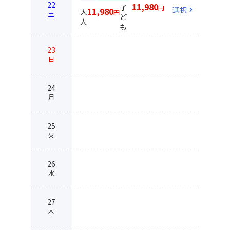
22
11,980
子
円
選択
chevron_right
11,980
大
円
土
ど
人
も
23
日
24
月
25
火
26
水
27
木