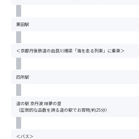
に
事
だ
よ
項
さ
る
＞
い。
特
※
ま
栗田駅
別
基
た、
な
本
満
食
ツ
席
事
ア
の
＜京都丹後鉄道の由良川橋梁「海を走る列車」に乗車＞
対
ー
場
応
の
合
に
ご
は
つ
予
手
四所駅
き
約
配
ま
と
で
し
同
き
て
時
な
道の駅 京丹波 味夢の里
は、
に
い
（圧倒的な品数を誇る道の駅でお買物/約25分）
1
お
場
食
申
合
あ
込
が
た
み
ご
＜バス＞
り