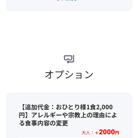
種
「天
か
前
橋
る
菜
立
鉄
・
神
道
黒
社」
橋。
豆
や
そ
三
水
ば
人
面
・
寄
近
季
れ
く
節
ば
を
オプション
の
文
一
ご
殊
直
飯
の
線
・
知
に
香
恵
架
【追加代金：おひとり様1食2,000
物
で
か
・
円】アレルギーや宗教上の理由によ
有
っ
味
名
る食事内容の変更
て
噌
な
い
2000
大人：
＋
円
汁
文
る