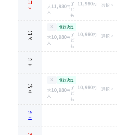
11
11,980
子
円
選択
chevron_right
11,980
大
円
火
ど
人
も
close
催行決定
12
10,980
子
円
選択
chevron_right
10,980
大
円
水
ど
人
も
13
木
close
催行決定
14
10,980
子
円
選択
chevron_right
10,980
大
円
金
ど
人
も
15
土
16