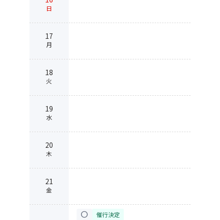
日
17
月
18
火
19
水
20
木
21
金
circle
催行決定