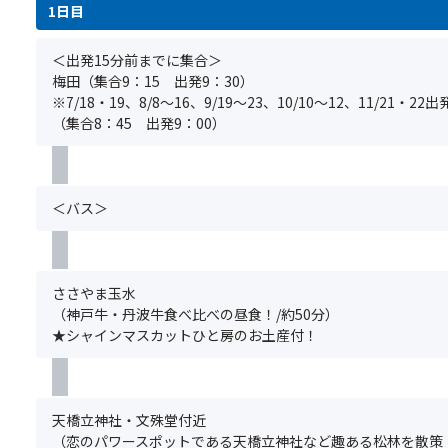
事
ギ
1日目
ま
項
ー
す。
＞
や
(場
＜出発15分前までに集合＞
※
医
所
梅田（集合9：15 出発9：30）
基
療
の
※7/18・19、8/8～16、9/19～23、10/10～12、11/21
本
的
ご
（集合8：45 出発9：00）
ツ
判
指
ア
断
定
ー
に
は
の
よ
い
＜バス＞
ご
る
た
予
食
だ
約
事
け
と
制
ま
ささやま玉水
同
限・
せ
（神戸牛・丹波牛食べ比べの昼食！/約50分）
時
宗
ん。)
★シャインマスカットひと房のお土産付！
に
教
お
上
申
の
＜
込
理
注
天橋立神社・文殊堂付近
み
由
意
（恋のパワースポットである天橋立神社など趣ある松林を散策！
く