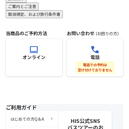
了
は
ざ
し
ご案内とご注意
返
い
た
金
取消規定、および旅行条件書
ま
時
致
す。
点
し
※「
以
か
当商品のご予約方法
お問い合わせ
(お困りの方)
ス
降、
ね
座
基
ま
席
computer
call
本
す。
前
ツ
★
オンライン
電話
方
ア
変
利
電話での予約は
ー
更
受け付けておりません
用
と
等
プ
合
の
ラ
わ
対
ン」
せ
応
の
て
を
手
ひ
ご
ご利用ガイド
配
と
希
が
つ
望
chevron_right
はじめての方Q＆A
完
HIS公式SNS
の
さ
了
バスツアーのお
募