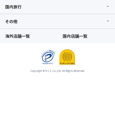
致
自
ス
し
国内旅行
身
座
か
で
席
ね
除
前
その他
ま
去
方
す。
が
利
ま
可
海外店舗一覧
国内店舗一覧
用
た、
能
プ
「バ
な
ラ
ス
食
ン」
座
物
の
席
ア
み
最
レ
の
後
Copyright © H.I.S. Co.,Ltd. All Rights Reserved.
ル
お
列
ギ
取
利
ー
り
用
の
消
プ
場
し
ラ
合
は
ン」
は、
致
が
告
し
お