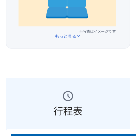
プ
し
込
ラ
ま
分
ス
す。
よ
1,00
(場
り、
円
所
関
※写真はイメージです
に
の
西
もっと見る
expand_more
て
ご
発
バ
指
バ
ス
定
ス
1
は
ツ
～
い
ア
3
た
ー
列
だ
に
目
け
お
の
ま
schedule
け
座
せ
る
席
ん。)
食
行程表
を
.
物
ご
＜
ア
用
注
レ
意
意
ル
し