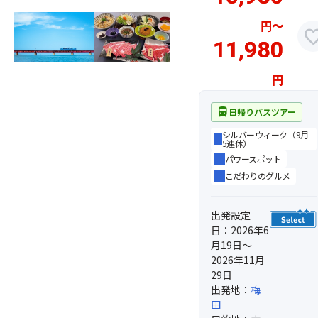
円
〜
favor
11,980
円
directions_bus
日帰りバスツアー
シルバーウィーク（9月
5連休）
パワースポット
こだわりのグルメ
出発設定
日：2026年6
月19日～
2026年11月
29日
出発地：
梅
田