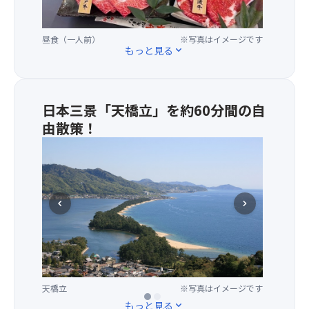
正
す
12（
き
年
昼食（一人前）
※写真はイメージです
焼
に
もっと見る
expand_more
き
完
・
成
丹
し
波
た
日本三景「天橋立」を約60分間の自
牛
宮
由散策！
陶
津
板
恋
市
焼
愛
由
き
成
良
・
就
と
黒
の
chevron_left
chevron_right
舞
豆
パ
鶴
コ
ワ
市
ロ
ー
西
ッ
ス
神
ケ
ポ
崎
・
ッ
天橋立
※写真はイメージです
に
天橋立神社
※写真はイメージです
三
ト
もっと見る
expand_more
架