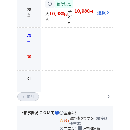
circle
催行決定
28
10,980
子
円
選択
chevron_right
10,980
大
円
金
ど
人
も
29
土
30
日
31
月
chevron_left
前月
chevron_right
催行状況について
help
circle
空席あり
空き残りわずか
（数字は
change_history
残1
残席数）
close
空席なし
販売開始前