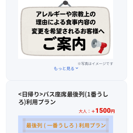
・
殊
＜
姿
フ
堂
2026
は
ル
な
年
美
ー
ど
1
し
ツ
見
月
く、
ど
1
そ
※
こ
日
の
仕
ろ
(木)
上
入
満
以
を
れ
載。
降
京
状
※写真はイメージです
の
都
もっと見る
expand_more
況
お
丹
に
申
後
よ
込
鉄
り
分
道
<日帰り>バス座席最後列(1番うし
急
よ
の
ろ)利用プラン
遽
り
列
内
以
車
1500
大人：
＋
円
容
下
が
※
が
の
通
お
変
通
る
一
更