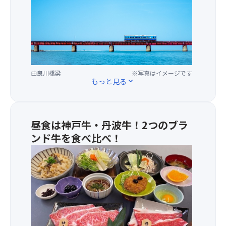
梁
（ゆ
ら
が
わ
き
ょ
由良川橋梁
※写真はイメージです
う
もっと見る
expand_more
り
ょ
う）
全
昼食は神戸牛・丹波牛！2つのブラ
長
ンド牛を食べ比べ！
は
【お
約
品
551
書
メ
き】
ー
・
ト
神
ル。
戸
大
牛