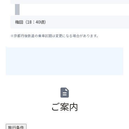
く
ざ
2,00
だ
い
円
さ
ま
を
い。
す。
梅田（18：40頃）
頂
ま
※「
戴
た、
ス
い
※京都丹後鉄道の乗車区間は変更になる場合があります。
満
座
た
席
席
し
の
最
ま
場
後
す。
合
列
そ
は
利
の
手
用
後
配
プ
の
で
ラ
description
ご
き
ン」
変
な
の
更
ご案内
い
手
に
場
配
つ
合
が
い
が
完
て
ご
旅行条件