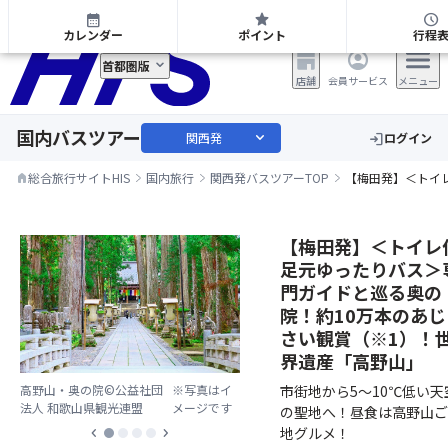
関西発 日帰り・宿泊バスツアー
calendar_month
star
schedule
カレンダー
ポイント
行程
首都圏版
店舗
会員サービス
メニュー
国内バスツアー
expand_more
関西発
ログイン
login
総合旅行サイトHIS
国内旅行
関西発バスツアーTOP
【梅田発】＜トイ
home
【梅田発】＜トイレ
足元ゆったりバス＞
門ガイドと巡る奥の
院！約10万本のあじ
さい観賞（※1）！
界遺産「高野山」
市街地から5～10℃低い天
高野山・奥の院©公益社団
※写真はイ
法人 和歌山県観光連盟
メージです
の聖地へ！昼食は高野山ご
地グルメ！
chevron_left
chevron_right