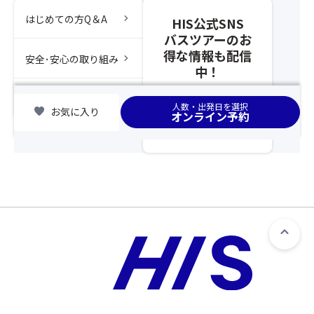
標
「バ
感
す。
行
高
chevron_right
ス
はじめての方Q＆A
じ
HIS公式SNS
そ
の
の
座
さ
バスツアーのお
の
範
高
席
せ
得な情報も配信
後
chevron_right
囲
安全･安心の取り組み
い
前
ま
中！
の
と
と
方
す。
ご
し
こ
利
chevron_right
集合場所
変
て
ろ
用
人数・出発日を選択
favorite
お気に入り
オンライン予約
更
取
に
プ
に
り
あ
ラ
つ
扱
る
ン」
い
い
た
の
て
と
め、
み
は
な
開
の
返
る
花
お
金
た
が
取
致
め
遅
り
し
「バ
く
消
か
ス
7
し
ね
座
月
は
ま
席
上
致
す。
最
旬
し