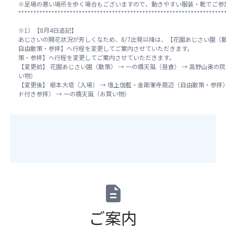
※足場の悪い場所を歩く場合もございますので、動きやすい服装・靴でご参
よ
ス
イ
し
地
********************************************************************
る
座
ド
た
で、
食
席
付
※1）【8月4日追記】
時
信
事
最
あじさいの開花状況が芳しくなため、8/7出発以降は、【花園あじさい園（
き
点
仰
制
自由散策・参拝】へ行程を変更してご案内させていただきます。
後
参
以
の
策・参拝】へ行程を変更してご案内させていただきます。
限・
列
拝）
降、
中
【変更前】 花園あじさい園（散策） → 一の橋天風（昼食） → 高野山奥の
宗
利
→
基
心
い物）
教
用
一
本
で
【変更後】 根本大塔（入場） → 壇上伽藍・金剛峯寺周辺（自由散策・参拝）
上
プ
の
ド付き参拝） → 一の橋天風（お買い物）
ツ
す。
の
ラ
橋
ア
約
理
ン」
天
ー
2km
由
の
風
と
も
に
手
（お
合
あ
よ
配
買
わ
る
る
が
い
せ
奥
特
完
物）
て
の
別
了
*****
ひ
院
な
description
し
約
と
参
食
た
3,50
つ
道
事
時
株、
ご案内
の
は、
対
点
10
募
樹