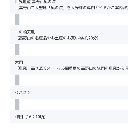
り
寺
世界遺産 高野山奥の院
ご
貸
ツ
満
ま
周
（高野山二大聖地「奥の院」を大好評の専門ガイドがご案内/約
ざ
出
ア
席
す。
辺
い
付
ー
の
（自
ま
き！
に
場
由
す。
お
合
散
※「
一の橋天風
「奥
け
は
策・
ス
（高野山の名産品やお土産のお買い物/約20分）
の
る
手
参
座
院」
食
配
拝）
席
は
物
で
→
前
弘
ア
き
一
方
法
大門
レ
な
の
利
大
（車窓：高さ25.8メートル5間重層の高野山の総門を車窓から
ル
い
橋
用
師
ギ
場
天
プ
が
ー
合
風
ラ
入
や
が
（昼
ン」
定
＜バス＞
医
ご
食）
の
さ
療
ざ
→
手
れ
的
い
奥
配
て
判
ま
の
が
い
梅田（16：10頃）
断
す。
院
完
る
に
※「
（ガ
了
聖