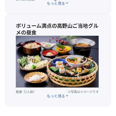
の
コ
教
もっと見る
expand_more
開
ン
の
花
セ
聖
状
ン
地
況
ト
で
ボリューム満点の高野山ご当地グル
が
ま
す。
メの昼食
芳
た
恐
＜
し
は
山
お
く
USB
（青
品
な
ポ
森
書
た
ー
県）
き
め、
ト
比
＞
8/7
を
叡
・
出
設
山
特
発
置
（滋
製
以
（一
賀
田
降
部
県）
昼食（1人前）
※写真はイメージです
楽
は、
シ
と
もっと見る
expand_more
・
【花
ー
と
高
園
ト
も
野
あ
を
に
豆
じ
の
日