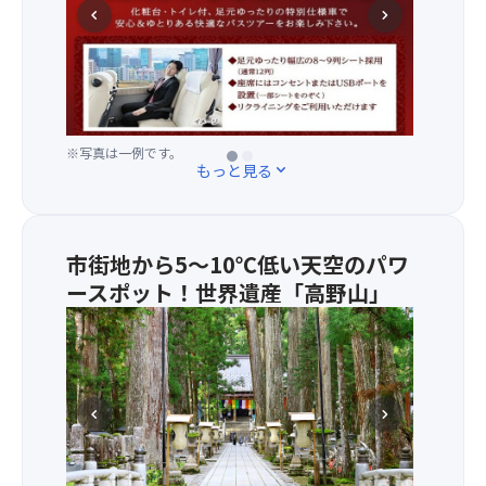
chevron_left
chevron_right
っ
た
り
幅
広
の
※写真は一例です。
※写真は一例です。
8
もっと見る
expand_more
～
9
列
シ
市街地から5～10℃低い天空のパワ
ー
ースポット！世界遺産「高野山」
ト
採
高
用
野
（通
山
常
と
12
は
chevron_left
chevron_right
列）
平
◆
安
リ
時