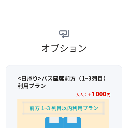
腐
さ
ぞ
本
の
い
く）
三
煮
園
大
つ
（散
※
霊
け
策）
通
場
・
か
路
と
大
ら
を
し
オプション
豆
【根
挟
て
の
本
ん
も
お
大
で
知
肉
塔
2
ら
・
入
席
れ
刺
<日帰り>バス座席前方（1~3列目）
場
×2
て
身
お
席
い
利用プラン
こ
よ
＝
ま
1000
ん
大人：
＋
円
び
4
す。
に
周
席
※
ゃ
辺
ま
お
★
く
の
た
一
高
・
自
は
人
野
香
由
2
様
山