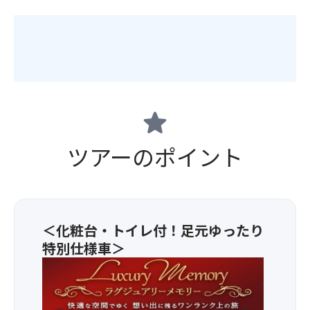
star
ツアーのポイント
＜化粧台・トイレ付！足元ゆったり
特別仕様車＞
◆
足
元
ゆ