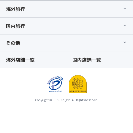
に
す。
関
で
て
ま
海外旅行
係
き
該
た、
で、
ず、
当
「バ
霧
お
国内旅行
の
ス
が
申
参
座
発
込
加
席
生
み
その他
者
最
し
の
名
後
や
ツ
と
列
す
海外店舗一覧
国内店舗一覧
ア
詳
利
い
ー
細
用
環
自
を
プ
境
体
お
ラ
に
を
知
ン」
あ
取
ら
が
り
り
Copyright © H.I.S. Co.,Ltd. All Rights Reserved.
せ
お
ま
消
く
取
す。
す
だ
り
霧
場
さ
で
が
合、
い
き
立
お
★
ず、