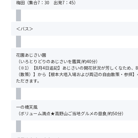
.
本
れ
梅田（集合7：30 出発7：45）
（お
が
く
ド
2026
ツ
状
買
あ
だ
が
年
ア
況
い
り
さ
ご
1
ー
に
物）
ま
い。
案
月
の
よ
＜バス＞
【変
す。
ま
内！
1
ご
り
更
た、
案
日
予
内
後】
満
内
(木)
約
容
根
席
が
以
と
が
花園あじさい園
本
の
聞
降
同
急
（いろとりどりのあじさいを鑑賞/約40分）
大
場
き
の
時
き
（※1）【8月4日追記】あじさいの開花状況が芳しくなため、8
塔
合
や
お
に
ょ
（散策）】から【根本大塔入場および周辺の自由散策・参拝】
（入
は
す
申
お
変
ただきます。
場）
手
い！
込
申
更
→
配
イ
分
込
に
壇
で
ヤ
よ
み
な
上
き
ホ
り、
く
る
伽
一の橋天風
な
ン
関
だ
場
藍・
（ボリューム満点★高野山ご当地グルメの昼食/約50分）
い
ガ
西
さ
合
金
場
イ
発
い。
が
剛
合
ド
バ
ま
あ
峯
が
の
ス
た、