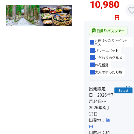
10,980
favor
円
directions_bus
日帰りバスツアー
足元ゆったりトイレ付
バス
パワースポット
こだわりのグルメ
お花観賞
大人のゆったり旅
出発設定
日：2026年7
月14日～
2026年8月
13日
出発地：
梅
田
目的地：和