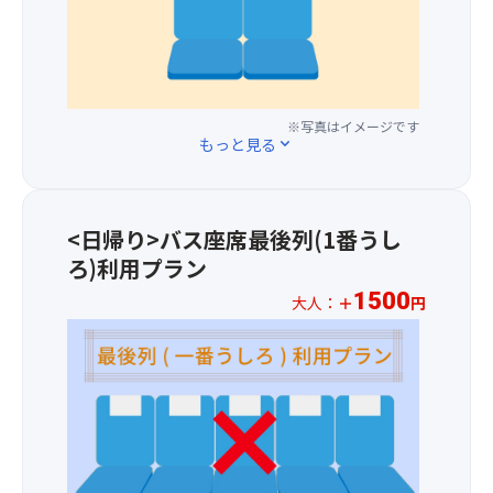
の
散
席
プ
は、
物
策・
×1
ラ
標
・
参
席
ス
高
精
拝】
＝
1,00
が
進
へ
3
円
約
麺
行
席
※写真はイメージです
に
800
もっと見る
expand_more
鍋
程
の
て
あ
（冷
を
並
バ
る
製
変
び
ス
た
精
更
と
1
め、
<日帰り>バス座席最後列(1番うし
進
し
な
～
市
麺
ろ)利用プラン
て
り、
3
街
に
ご
座
列
地
1500
大人：
＋
円
な
案
席
目
に
※
る
内
は
の
比
お
場
さ
当
座
べ
一
合
せ
日
席
て
人
が
て
の
を
気
様
あ
い
ご
ご
温
プ
り
た
案
用
が
ラ
ま
だ
内
意
5
ス