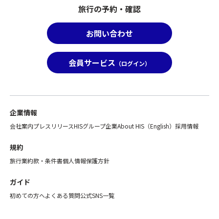
★
後
旅行の予約・確認
か
か
変
列
ら
ね
更
利
あ
ま
お問い合わせ
等
用
じ
す。
の
プ
さ
ま
対
ラ
い
た、
会員サービス
（ログイン）
応
ン」
が
「バ
を
の
楽
ス
ご
み
し
座
希
の
め
席
望
お
ま
前
企業情報
さ
取
す
方
会社案内
プレスリリース
HISグループ企業
About HIS（English）
採用情報
れ
り
♪
利
る
消
用
規約
場
し
高
プ
合
は
旅行業約款・条件書
個人情報保護方針
野
ラ
は、
致
山
ン」
告
し
ガイド
は
が
知
か
地
お
初めての方へ
よくある質問
公式SNS一覧
事
ね
形
取
項
ま
の
り