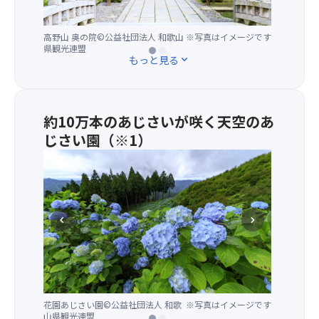
ク
代
ラ
の
イ
高野山 奥の院©公益社団法人 和歌山
高野山 奥の院©公益社団法人 和歌山
※写真はイメージです
※写真はイメージです
は
県観光連盟
県観光連盟
ニ
じ
もっと見る
expand_more
ン
め
グ
に
を
弘
ご
法
約10万本のあじさいが咲く天空のあ
利
大
じさい園（※1）
用
師
（※
い
に
【8
た
よ
月
だ
っ
4
け
て、
日
ま
開
chevron_left
chevron_right
追
す
か
記】
◆
れ
あ
座
た
じ
席
真
さ
に
言
花園あじさい園©公益社団法人 和歌
花園あじさい園©公益社団法人 和歌
※写真はイメージです
※写真はイメージです
い
は
密
山県観光連盟
山県観光連盟