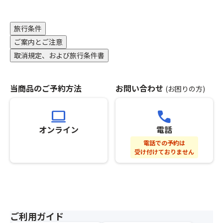
応
以
万
集
齢
に
降、
本
型
数
つ
基
の
企
百
旅行条件
き
本
色
画
万
ご案内とご注意
ま
ツ
鮮
旅
年
し
取消規定、および旅行条件書
ア
や
行
の
て
ー
か
の
杉
は、
と
な
範
の
1
合
当商品のご予約方法
お問い合わせ
(お困りの方)
あ
囲
木
食
わ
じ
と
が
あ
せ
さ
し
立
computer
call
た
て
い
て
ち
り
オンライン
電話
ひ
が
取
並
2,00
と
咲
り
び
電話での予約は
円
つ
く
受け付けておりません
扱
神
を
の
ス
い
聖
頂
募
ポ
と
な
戴
集
ッ
な
雰
い
型
ト
る
囲
た
企
で
た
気
し
画
す。
ご利用ガイド
め
を
ま
旅