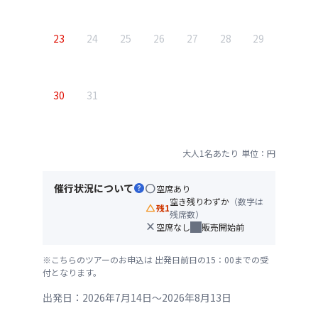
23
24
25
26
27
28
29
30
31
大人1名あたり
単位：円
催行状況について
help
circle
空席あり
空き残りわずか
（数字は
change_history
残1
残席数）
close
空席なし
販売開始前
※こちらのツアーのお申込は 出発日前日の15：00までの受
付となります。
出発日：2026年7月14日～2026年8月13日