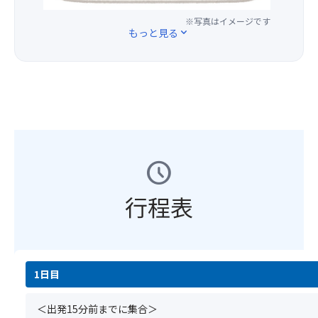
降
の
山
食）
プ
事
＼
※写真はイメージです
の
ご
寺
→
で
項
＼
もっと見る
expand_more
お
指
味
高
も
＞
大
申
定
噌
野
横
※
好
込
は
・
山
並
基
評
分
い
湯
奥
び
本
／
よ
た
葉
の
で
ツ
／
り
だ
の
院
は
ア
高
以
け
混
（ガ
な
ー
野
下
ま
ぜ
イ
く
の
山
の
せ
ご
ド
縦
schedule
ご
の
通
ん。)
飯
付
並
予
聖
り
.
・
き
び
約
地
行程表
変
＜
デ
参
の
と
「奥
更
注
ザ
拝）
お
同
の
と
意
ー
→
席
時
院」
な
事
ト
一
と
に
を
り
項
の
な
お
専
1日目
ま
＞
※
橋
る
申
門
す
※
仕
天
場
込
ガ
＞
基
入
＜出発15分前までに集合＞
風
合
み
イ