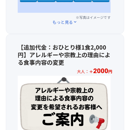
す）
き
と
し
～
1,50
・
ま
な
ま
10℃
円
ご
す。
り
す。
低
※写真はイメージです
に
ま
【変
ま
(場
く
もっと見る
expand_more
て
豆
更
す。
所
夏
バ
腐
前】
※3
の
で
ス
・
花
席
ご
も
最
山
園
並
指
ひ
【追加代金：おひとり様1食2,000
後
牛
あ
び
定
ん
円】アレルギーや宗教上の理由によ
列
蒡
じ
の
は
や
の
る食事内容の変更
の
さ
バ
い
り
座
梅
い
ス
た
涼
2000
大人：
＋
円
席
和
園
利
だ
し
＜
を
え
（散
用
け
い
2026
ご
・
策）
の
ま
の
年
用
旬
→
場
せ
が
1
意
の
一
合、
ん。)
特
月
し
お
の
同
徴
1
ま
惣
橋
じ
で
日
す。
菜
天
グ
＜
す
(木)
(場
・
風
ル
注
♪
以
所
金
（昼
ー
意