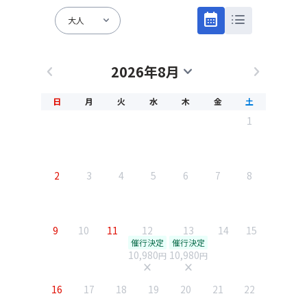
calendar_month
list
expand_more
大人
2026年8月
chevron_left
expand_more
chevron_right
日
月
火
水
木
金
土
1
2
3
4
5
6
7
8
9
10
11
12
13
14
15
催行決定
催行決定
10,980
10,980
円
円
close
close
16
17
18
19
20
21
22