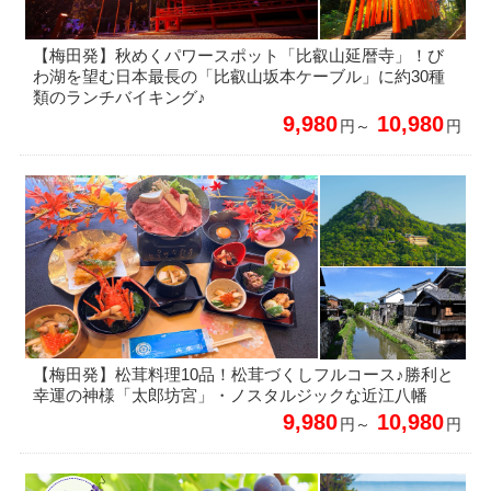
【梅田発】秋めくパワースポット「比叡山延暦寺」！び
わ湖を望む日本最長の「比叡山坂本ケーブル」に約30種
類のランチバイキング♪
9,980
10,980
円～
円
【梅田発】松茸料理10品！松茸づくしフルコース♪勝利と
幸運の神様「太郎坊宮」・ノスタルジックな近江八幡
9,980
10,980
円～
円