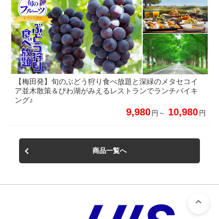
【梅田発】旬のぶどう狩り食べ放題と深緑のメタセコイ
ア並木散策＆びわ湖がみえるレストランでランチバイキ
ング♪
9,980
10,980
円～
円
商品一覧へ