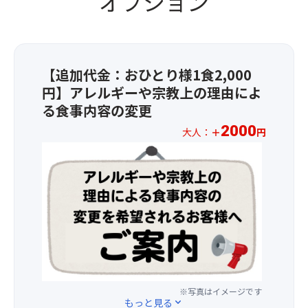
オプション
楽
旬
淡
8
し
か
路
月
み！
ら
玉
31
7
ね
日）
※
月
ぎ
約
【追加代金：おひとり様1食2,000
各
上
ス
190
店
円】アレルギーや宗教上の理由によ
旬
ー
本
舗
ク
プ
る食事内容の変更
の
に
レ
に
カ
2000
は
大人：
＋
円
オ
淡
ラ
定
メ…
＜
路
フ
休
7
2026
玉
ル
日
月
年
ね
な
が
上
1
ぎ
ビ
ご
旬
月
ド
ニ
ざ
～
1
レ
ー
い
8
日
ッ
ル
ま
月
(木)
シ
傘
す。
上
以
ン
を
※
旬
降
グ
約
予
ひ
※写真はイメージです
の
な
4
もっと見る
expand_more
告
ま
お
ど、