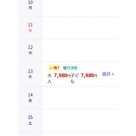
10
月
11
火
12
水
change_history
残7
催行決定
13
選択
chevron_right
7,980
7,980
大
子ど
円
円
木
人
も
14
金
15
土