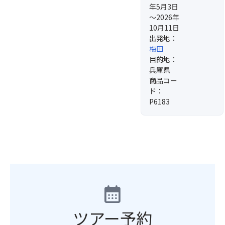
年5月3日
～2026年
10月11日
出発地：
梅田
目的地：
兵庫県
商品コー
ド：
P6183
calendar_month
ツアー予約