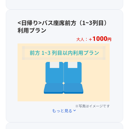
メ
な
わ
申
淡
ー
く
り…
込
路
ト
店
7
分
島
ル
<日帰り>バス座席前方（1~3列目）
舗
月
よ
の
か
利用プラン
が
下
り
ご
ら
お
旬
以
当
1000
吊
大人：
＋
円
休
～
下
地
り
※
み
8
の
お
下
お
に
月
通
土
げ
一
な
中
り
産
た、
人
る
旬
変
が
フ
様
場
更
た
ォ
プ
合
※
と
っ
ト
ラ
が
あ
な
ぷ
ジ
ス
ご
わ
り
り
ェ
1,00
ざ
じ
ま
揃
ニ
円
い
花
す
う
ッ
※写真はイメージです
に
ま
さ
＞
ス
もっと見る
expand_more
ク
て
す。
じ
.
ポ
な
バ
き
2026
ッ
イ
ス
HP
年
ト