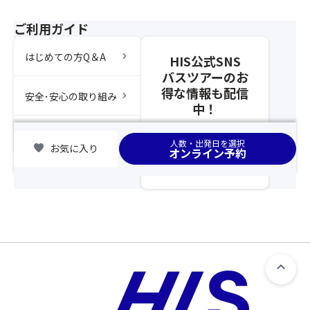
ラ
ア
等
ン」
ー
ご利用ガイド
の
の
と
対
手
合
chevron_right
はじめての方Q＆A
応
HIS公式SNS
配
わ
を
バスツアーのお
が
せ
ご
得な情報も配信
完
chevron_right
安全･安心の取り組み
て
希
中！
了
ひ
望
し
と
さ
chevron_right
集合場所
た
つ
人数・出発日を選択
れ
favorite
お気に入り
時
オンライン予約
の
る
点
募
場
以
集
合
降、
型
は、
基
企
告
本
画
知
ツ
旅
事
ア
行
項
ー
の
に
と
範
て
合
囲
該