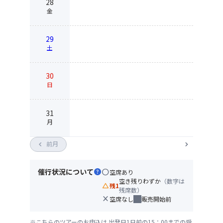
28
金
29
土
30
日
31
月
chevron_left
前月
chevron_right
催行状況について
help
circle
空席あり
空き残りわずか
（数字は
change_history
残1
残席数）
close
空席なし
販売開始前
※こちらのツアーのお申込は 出発日1日前の15：00までの受