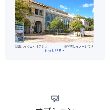
ラ」
デ
す。
界
開
ン
最
催
海
～
大
予
沿
開
級
定！
い
花
の
（期
の
ス
吊
間
テ
ケ
橋
未
ラ
ジ
明
定、
ス
ュ
石
2025
淡路ハイウェイオアシス
※写真はイメージです
席
ー
海
もっと見る
expand_more
年
で
ル
峡
の
淡
～
大
開
路
三
橋
催
島
尺
を
時
グ
バ
一
期
ル
ー
望
は
メ
ベ
で
7
な
ナ…
き
月
ど
6
ま
19
を
月
す！
日
お
上
～