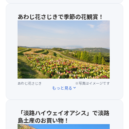
を
上
散
お
が
策
楽
あわじ花さじきで季節の花観賞！
り！
を
し
お
大
み！
楽
阪
し
湾
夏
み
を
休
く
背
み
だ
景
期
さ
に
間
い
四
は
♪
季
「レ
折々
イ
★
あわじ花さじき
※写真はイメージです
の
ン
もっと見る
expand_more
淡
花
ボ
路
畑
ー
シ
が
ア
ェ
広
ン
「淡路ハイウェイオアシス」で淡路
フ
が
ブ
島土産のお買い物！
ガ
り
レ
ー
ま
世