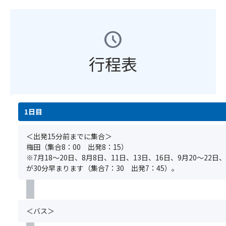
は
ま
ー
の
～
い
す。
に
座
８
た
※
お
席
月
だ
schedule
花
け
を
中
け
の
る
ご
旬
ま
見
食
行程表
用
せ
ご
物
意
※
ん。)
ろ
ア
し
明
に
レ
ま
石
か
ル
す。
海
＜
か
ギ
1日目
(場
峡
注
わ
ー
所
公
意
ら
や
の
園
＜出発15分前までに集合＞
事
ず
医
ご
HP
梅田（集合8：00 出発8：15）
項
ツ
療
指
よ
※7月18～20日、8月8日、11日、13日、16日、9月20～22日
＞
ア
的
定
り
が30分早まります（集合7：30 出発7：45）。
※
ー
判
は
※
基
は
断
い
開
本
催
に
た
花
ツ
行
よ
だ
状
＜バス＞
ア
い
る
け
況
ー
た
食