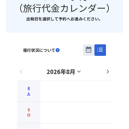
（旅行代金カレンダー）
出発日を選択して予約へお進みください。
calendar_month
list
催行状況について
help
2026年8月
chevron_left
expand_more
chevron_right
8
土
9
日