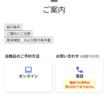
前
り
の
き
方
ご案内
ま
後
な
利
す）
の
い
用
ご
場
プ
変
合
ラ
更
旅行条件
が
ン」
に
ご案内とご注意
ご
の
つ
ざ
取消規定、および旅行条件書
手
い
い
配
て
ま
が
は
す。
当商品のご予約方法
お問い合わせ
完
(お困りの方)
返
※「
了
金
ス
し
致
computer
call
座
た
し
席
オンライン
電話
時
か
最
点
ね
電話での予約は
後
以
受け付けておりません
ま
列
降、
す。
利
基
★
用
本
変
プ
ツ
更