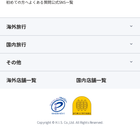
ラ
ュ
初めての方へ
よくある質問
公式SNS一覧
扱
ン」
ッ
い
の
フ
と
み
ェ、
な
海外旅行
の
好
る
お
き
た
取
嫌
国内旅行
め
り
い
「バ
消
や
ス
し
ご
その他
座
は
自
席
致
身
最
し
海外店舗一覧
国内店舗一覧
で
後
か
除
列
ね
去
利
ま
が
用
す。
可
プ
ま
能
ラ
た、
な
ン」
Copyright © H.I.S. Co.,Ltd. All Rights Reserved.
「バ
食
の
ス
物
み
座
ア