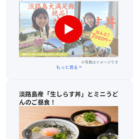
＼
い
ま
す
ぐ
見
る！
／
※写真はイメージです
もっと見る
expand_more
淡路島産「生しらす丼」とミニうど
んのご昼食！
地
元、
岩
屋
chevron_left
chevron_right
港