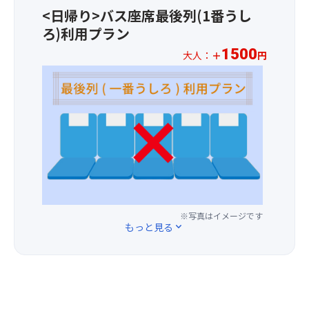
ベ
1
よ
1
で
<日帰り>バス座席最後列(1番うし
ン
～
り
月
お
ト！
ろ)利用プラン
3
※
1
買
列
花
1500
日
い
大人：
＋
円
～
目
の
(木)
物
※
開
の
種
以
を
お
花
座
類
降
お
一
ス
席
や
の
楽
人
ケ
を
時
お
し
様
ジ
ご
期
申
み
プ
ュ
用
は
込
く
ラ
ー
意
状
分
だ
ス
ル
し
況
よ
さ
1,50
～
ま
に
り、
い！
円
ヒ
す。
よ
関
※写真はイメージです
に
マ
(場
り
西
もっと見る
expand_more
て
ワ
所
変
発
バ
リ：
の
動
バ
ス
７
ご
い
ス
最
月
指
た
ツ
後
中
定
し
ア
列
旬