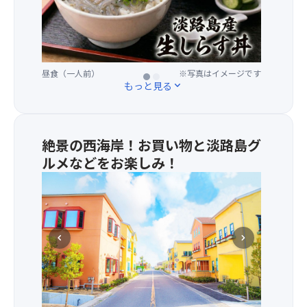
で
水
揚
げ
後、
昼食（一人前）
※写真はイメージです
昼食会場
※写真はイメージです
漁
もっと見る
expand_more
師
が
厳
選
絶景の西海岸！お買い物と淡路島グ
し
ルメなどをお楽しみ！
た
新
★
鮮
ヨ
な
ー
生
ロ
し
ッ
chevron_left
chevron_right
ら
パ
す
の
を
よ
使
う