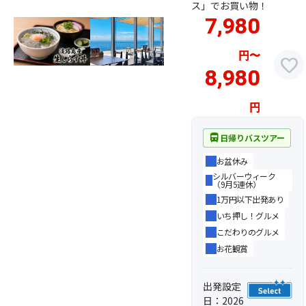
ス」でお買い物！
7,980
円
〜
favorite
8,980
円
directions_bus
日帰りバスツアー
お盆休み
シルバーウィーク
（9月5連休）
1万円以下出発あり
いち押し！グルメ
こだわりのグルメ
お花観賞
出発設定
日：2026