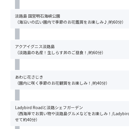
ま
は
の
し
事
せ
そ
ご
ま
制
ん。)
の
淡路島 国営明石海峡公園
予
す。
限・
.
年
（海沿いの広い園内で季節のお花鑑賞をお楽しみ♪/約60分）
約
※
宗
＜
の
と
あ
教
注
気
同
わ
上
意
候
時
じ
の
事
な
アクアイグニス淡路島
に
花
理
項
ど
（淡路島の名産！生しらす丼のご昼食！/約60分）
お
さ
由
＞
に
申
じ
に
※
よ
込
き
よ
基
り
み
が
る
本
変
く
あわじ花さじき
休
特
ツ
動
だ
（園内に咲く季節のお花観賞をお楽しみ！/約40分）
園
別
ア
い
さ
の
な
ー
た
い。
場
食
の
し
ま
合
事
ご
ま
た、
Ladybird Roadと淡路シェフガーデン
は
対
予
す。
満
（西海岸でお買い物や淡路島グルメなどをお楽しみ！/Ladybird
淡
応
約
※
席
せて約40分）
路
に
と
開
の
夢
つ