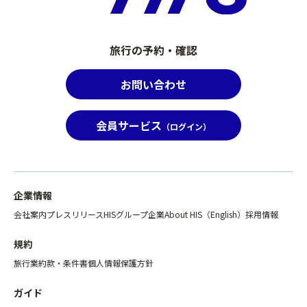
わ
と
当
せ
し
の
て
て
参
ひ
取
旅行の予約・確認
加
と
り
者
つ
扱
名
お問い合わせ
の
い
と
募
と
詳
集
な
会員サービス
細
（ログイン）
型
る
を
企
た
お
画
め
知
旅
「バ
ら
行
ス
企業情報
せ
の
座
く
会社案内
プレスリリース
HISグループ企業
About HIS（English）
採用情報
範
席
だ
囲
前
さ
規約
と
方
い
し
利
旅行業約款・条件書
個人情報保護方針
★
て
用
※
取
プ
ガイド
ビ
り