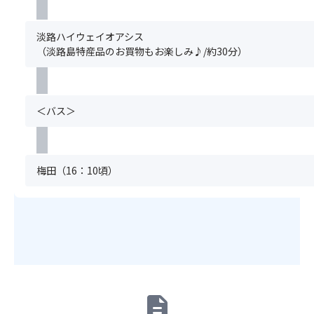
同
花
場
舞
き
時
状
合
台
ま
に
況
は
淡路ハイウェイオアシス
に
し
お
に
手
（淡路島特産品のお買物もお楽しみ♪/約30分）
ご
て
申
か
配
案
は、
込
か
で
内
1
み
わ
き
し
食
く
ら
な
＜バス＞
ま
あ
だ
ず
い
す。
た
さ
ツ
場
（有
り
い。
ア
合
料
2,00
ま
ー
が
施
梅田（16：10頃）
円
た、
は
ご
設
を
満
催
ざ
は
頂
席
行
い
お
戴
の
い
ま
客
い
場
た
す。
様
た
合
し
※「
負
し
は
ま
ス
担
ま
手
す。
座
と
す。
配
description
席
な
そ
で