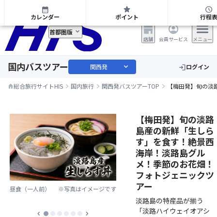
関西発 日帰り・宿泊バスツアー
calendar_month
star
schedule
カレンダー
ポイント
行程
首都圏版
店舗
会員サービス
メニュー
国内バスツアー
expand_more
関西発
ログイン
login
総合旅行サイトHIS
国内旅行
関西発バスツアーTOP
【梅田発】旬の淡
home
【梅田発】旬の淡路
島産の新鮮「生しら
す」を食す！絶景西
海岸！淡路島グル
メ！季節のお花畑！
フォトジェニックツ
アー
昼食（一人前）
※写真はイメージです
淡路島の特産品が揃う
「淡路ハイウェイオアシ
chevron_left
chevron_right