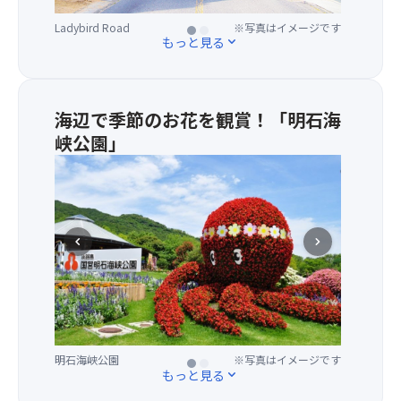
用！
な
大
街
淡路シェフガーデン
※写真はイメージです
Ladybird Road
※写真はイメージです
阪
並
もっと見る
expand_more
湾
み
を
「Lad
一
Roa
望
カ
海辺で季節のお花を観賞！「明石海
で
フ
峡公園」
き
ェ
海
る
や
沿
オ
パ
い
ー
テ
の
シ
ィ
広
chevron_left
chevron_right
ャ
ス
い
ン
リ
園
ビ
ー、
内
ュ
マ
で
ー
ル
お
で
シ
花
お
ェ
明石海峡公園
※写真はイメージです
ひまわり
※写真はイメージです
観
もっと見る
expand_more
召
な
賞
し
ど