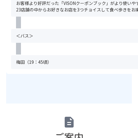
の
ま
お客様より好評だった「VISONクーポンブック」がより使い
歩
事
ご
た、
23店舗の中からお好きなお店を3つチョイスして食べ歩きをお
き！
対
予
満
引
応
約
席
換
に
と
の
ク
つ
同
場
＜バス＞
ー
き
時
合
ポ
ま
に
は
ン
し
お
手
と
て
申
配
し
梅田（19：45頃）
は、
込
で
て
1
み
き
使
食
く
な
用
あ
だ
い
♪
た
さ
場
～
り
い。
合
・
2,00
ま
が
真
円
た、
ご
珠
を
満
description
ざ
塩
頂
席
い
で
戴
の
ま
ご案内
食
い
場