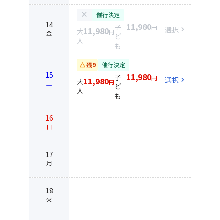
close
催行決定
14
11,980
子
円
選択
chevron_right
11,980
大
円
金
ど
人
も
change_history
残9
催行決定
15
11,980
子
円
選択
chevron_right
11,980
大
円
土
ど
人
も
16
日
17
月
18
火