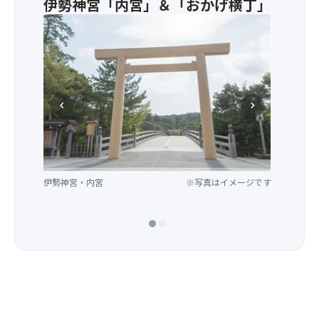
伊勢神宮「内宮」＆「おかげ横丁」
た
ブ
鉢
「マ
ッ
・
ル
ク」
自
シ
が
家
ェ」
よ
製
や
り
丁
人
使
稚
chevron_left
chevron_right
気
い
よ
ス
や
う
イ
す
か
ー
く
ん
ツ
リ
伊勢神宮・内宮
※写真はイメージです
店・
ニ
カ
ュ
フ
ー
おかげ横丁
※写真はイメージです
ェ、
ア
ス
ル
ペ
し
イ
て
ン・
再
バ
登