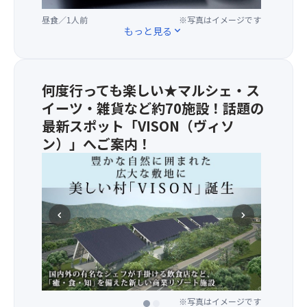
牛
昼食／1人前
※写真はイメージです
す
もっと見る
expand_more
き
焼
き
・
何度行っても楽しい★マルシェ・ス
蒸
イーツ・雑貨など約70施設！話題の
し
イ
最新スポット「VISON（ヴィソ
セ
ン）」へご案内！
エ
2021
ビ
年
・
7
て
月
こ
chevron_left
chevron_right
に
ね
オ
寿
ー
司
プ
・
ン
伊
し
勢
※写真はイメージです
※写真はイメージです
た