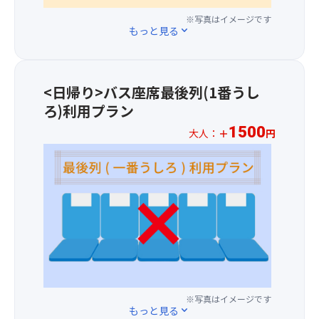
円
舗
を
す
※写真はイメージです
に
や
3
＞
もっと見る
expand_more
て
施
つ
.
バ
設
チ
2026
ス
が
ョ
年
1
点
イ
1
<日帰り>バス座席最後列(1番うし
～
在
ス
月
ろ)利用プラン
3
す
♪
1
列
る
／
1500
日
大人：
＋
円
目
日
引
(木)
※
の
本
き
以
お
座
最
換
降
一
席
大
え
の
人
を
級
の
お
様
ご
の
条
申
プ
用
複
件
込
ラ
意
合
は
分
ス
し
商
一
よ
1,50
ま
業
切
り、
円
す。
リ
ナ
関
※写真はイメージです
に
(場
ゾ
シ！
西
もっと見る
expand_more
て