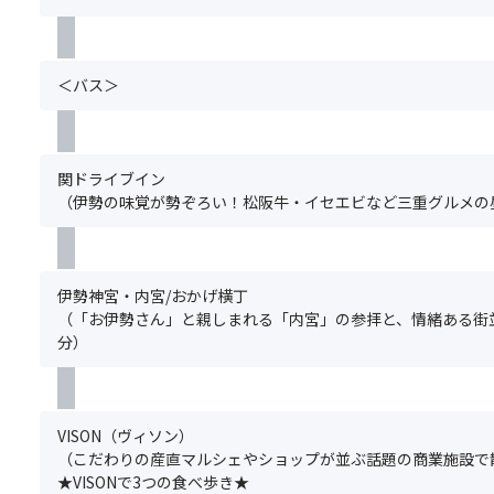
判
は
基
な
な
断
い
本
ど
る
に
た
ツ
思
場
よ
だ
＜バス＞
ア
い
合
る
け
ー
思
が
食
ま
の
い
ご
事
せ
ご
に
ざ
制
ん。)
関ドライブイン
予
散
い
限・
.
（伊勢の味覚が勢ぞろい！松阪牛・イセエビなど三重グルメの昼
約
策
ま
宗
＜
と
を
す
教
注
同
お
※
上
意
時
楽
～
の
事
伊勢神宮・内宮/おかげ横丁
に
し
三
理
項
（「お伊勢さん」と親しまれる「内宮」の参拝と、情緒ある街並
お
み
重
由
＞
分）
申
く
の
に
※
込
だ
グ
よ
基
み
さ
ル
る
本
く
い
メ
特
ツ
だ
♪
VISON（ヴィソン）
を
別
ア
さ
（こだわりの産直マルシェやショップが並ぶ話題の商業施設で散
食
な
ー
い。
★VISONで3つの食べ歩き★
べ
食