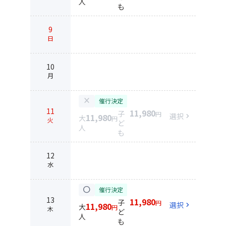
人
も
9
日
10
月
close
催行決定
11
11,980
子
円
選択
chevron_right
11,980
大
円
火
ど
人
も
12
水
circle
催行決定
13
11,980
子
円
選択
chevron_right
11,980
大
円
木
ど
人
も