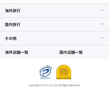
前
ズ
さ
と
方
・
い
し
海外旅行
利
コ
★
て
用
ー
※
取
プ
ヒ
ビ
国内旅行
り
ラ
ー
ュ
扱
ン」
1
ッ
い
の
杯
その他
フ
と
み
と
ェ、
な
の
ア
好
る
お
海外店舗一覧
国内店舗一覧
ー
き
た
取
モ
嫌
め
り
ン
い
「バ
消
ド
や
ス
し
ラ
ご
座
は
ス
自
席
致
ク
身
Copyright © H.I.S. Co.,Ltd. All Rights Reserved.
最
し
1
で
後
か
袋
除
列
ね
・
去
利
ま
テ
が
用
す。
イ