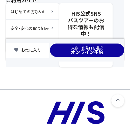
ね
後
以
ラ
ま
列
降、
chevron_right
ス
はじめての方Q＆A
HIS公式SNS
す。
利
基
ク
★
バスツアーのお
用
本
・
変
得な情報も配信
プ
chevron_right
安全･安心の取り組み
ツ
わ
更
中！
ラ
ア
の
等
ン」
ー
た
の
chevron_right
集合場所
の
と
い
人数・出発日を選択
対
favorite
お気に入り
オンライン予約
手
合
焼
応
配
わ
き
を
が
せ
1
ご
完
て
枚
希
了
ひ
・
望
し
と
白
さ
た
つ
い
れ
時
の
ク
る
点
募
リ
場
以
集
ー
合
降、
型
ム
は、
基
企
ソ
告
本
画
ー
知