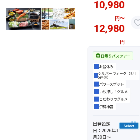
10,980
円
〜
favor
12,980
円
directions_bus
日帰りバスツアー
お盆休み
シルバーウィーク（9月
5連休）
パワースポット
いち押し！グルメ
こだわりのグルメ
伊勢神宮
出発設定
日：2026年1
月30日～