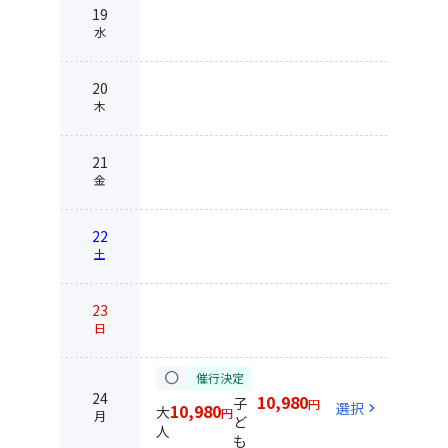
19
水
20
木
21
金
22
土
23
日
circle
催行決定
24
10,980
子
円
選択
chevron_right
10,980
大
円
月
ど
人
も