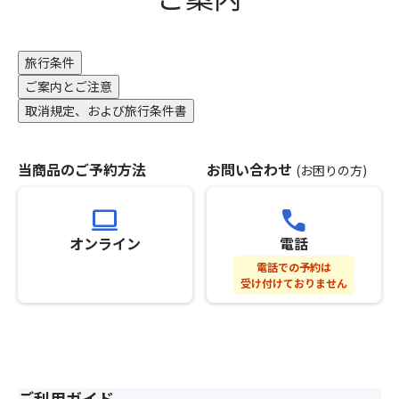
す。
す
た
合
※「
ア
し
は
ス
ジ
ま
手
座
の
旅行条件
す。
配
席
メ
そ
ご案内とご注意
で
前
ン
の
き
取消規定、および旅行条件書
方
チ
後
な
利
カ
の
い
用
ツ
ご
場
当商品のご予約方法
お問い合わせ
(お困りの方)
プ
2
変
合
ラ
個
更
が
ン」
・
computer
call
に
ご
の
コ
つ
ざ
オンライン
電話
手
ク
い
い
配
リ
電話での予約は
て
ま
が
受け付けておりません
コ
は
す。
完
ル
返
※「
了
ー
金
ス
し
ジ
致
座
た
ュ
し
席
時
特
か
最
点
ご利用ガイド
製