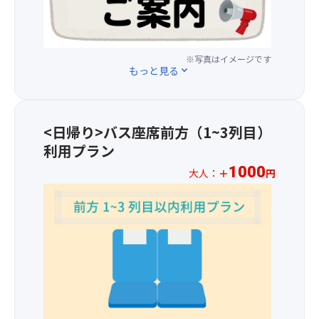
日
の
す
(木)
他、
◎
以
レ
降
ス
＼
※写真はイメージです
の
もっと見る
expand_more
ト
引
お
ラ
換
申
ン、
券
込
ミ
は
分
<日帰り>バス座席前方（1~3列目）
ュ
23
よ
ー
利用プラン
店
り
ジ
舗
以
1000
大人：
＋
円
ア
の
下
※
ム、
中
の
お
農
か
通
一
園
ら
り
人
な
お
変
様
ど
好
更
プ
約
き
と
ラ
70
な
な
ス
の
お
り
1,00
店
店
ま