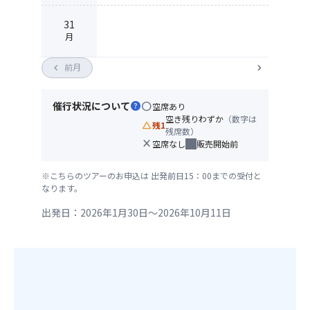
31
月
chevron_left
前月
chevron_right
催行状況について
help
circle
空席あり
空き残りわずか
（数字は
change_history
残1
残席数）
close
空席なし
販売開始前
※こちらのツアーのお申込は 出発前日15：00までの受付と
なります。
出発日：2026年1月30日～2026年10月11日