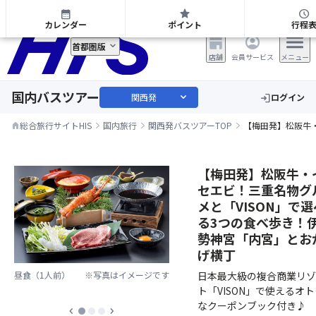
関西発 日帰り・宿泊バスツアー
calendar_month
star
schedule
カレンダー
ポイント
行程
首都圏版
店舗
会員サービス
メニュー
国内バスツアー
expand_more
関西発
ログイン
login
総合旅行サイトHIS
国内旅行
関西発バスツアーTOP
【梅田発】松阪牛・
home
【梅田発】松阪牛・
セエビ！三重名物グ
メと「VISON」で選
る3つの食べ歩き！
勢神宮「内宮」とお
げ横丁
日本最大級の複合商業リゾ
昼食（1人前）
※写真はイメージです
ト「VISON」で使えるオト
なクーポンブック付き♪
chevron_left
chevron_right