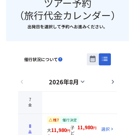
ツアー予約
（旅行代金カレンダー）
出発日を選択して予約へお進みください。
calendar_month
list
催行状況について
help
2026年8月
chevron_left
expand_more
chevron_right
7
金
change_history
残7
催行決定
8
11,980
子
円
選択
chevron_right
11,980
大
円
土
ど