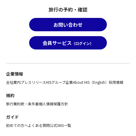
ツ
旅
ダ
事
ア
旅行の予約・確認
行
1
項
ー
の
杯
に
と
範
・
て
お問い合わせ
合
囲
ソ
該
わ
と
フ
当
せ
し
ト
会員サービス
の
（ログイン）
て
て
ク
参
ひ
取
リ
加
と
り
ー
者
つ
扱
ム
名
の
い
ま
企業情報
と
募
と
た
詳
会社案内
プレスリリース
HISグループ企業
About HIS（English）
採用情報
集
な
は
細
型
る
コ
を
規約
企
た
ー
お
画
旅行業約款・条件書
個人情報保護方針
め
ヒ
知
旅
「バ
ー
ら
行
ガイド
ス
M
せ
の
座
サ
初めての方へ
よくある質問
公式SNS一覧
く
範
席
イ
だ
囲