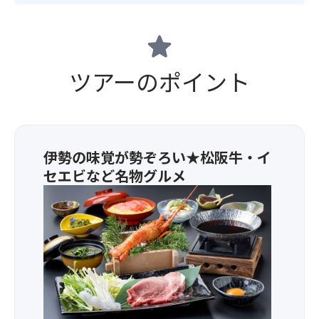
star
ツアーのポイント
伊勢の味覚が勢ぞろい★松阪牛・イ
セエビなど名物グルメ
＜
お
品
書
き
＞
・
松
阪