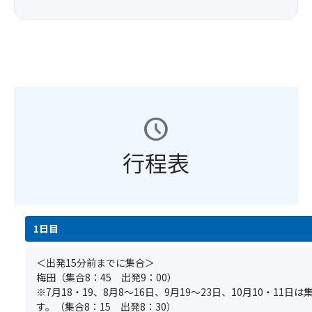
所
ー
★
発
バ
の
ト。
使
バ
ス
ご
食
い
ス
最
指
べ
方
ツ
後
定
歩
一
ア
列
は
き
例
ー
の
い
や
★
に
座
た
お
※
お
席
だ
土
schedule
予
け
を
け
産
告
る
ご
ま
探
な
食
行程表
用
せ
し、
く
物
意
ん。)
薬
引
ア
し
草
き
レ
ま
湯
換
ル
す。
＜
で
え
ギ
1日目
(場
注
リ
内
ー
所
意
フ
容
や
の
＜出発15分前までに集合＞
事
レ
が
医
ご
梅田（集合8：45 出発9：00）
項
ッ
変
療
指
※7月18・19、8月8～16日、9月19～23日、10月10・11
＞
シ
更
的
定
す。（集合8：15 出発8：30）
※
ュ
に