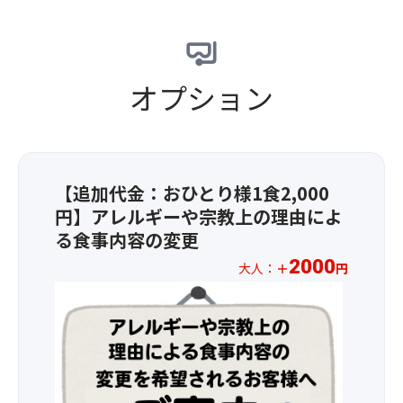
ス
場
ク
★
地
方
引
の
換
オプション
バ
券
ル
3
が
枚
並
＆
ぶ
割
【追加代金：おひとり様1食2,000
「サ
引
ン
券
円】アレルギーや宗教上の理由によ
セ
2
る食事内容の変更
バ
枚
2000
ス
の
大人：
＋
円
チ
計
＜
ャ
5
2026
ン
枚
年
通
が
1
り」
使
月
な
え
1
ど
ま