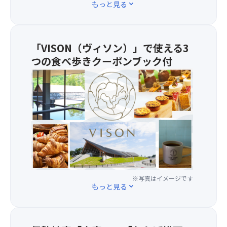
う
もっと見る
expand_more
話
ど
題
ん
の
・
新
あ
「VISON（ヴィソン）」で使える3
名
お
つの食べ歩きクーポンブック付
所
さ
VISO
お
入
は、
客
り
こ
様
お
だ
よ
み
わ
り
そ
り
好
汁
の
評
・
産
だ
鳥
直
っ
羽
食
た
産
材
※写真はイメージです
「VI
め
もっと見る
expand_more
を
ク
か
あ
ー
ぶ
つ
ポ
の
め
ン
小