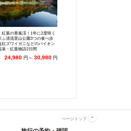
】紅葉の香嵐渓！1年に2度咲く
ぎふ清流里山公園3つの食べ歩
は紅ズワイガニなどのバイキン
温泉・紅葉物語2日間
24,980
30,980
円～
円
旅行の予約・確認