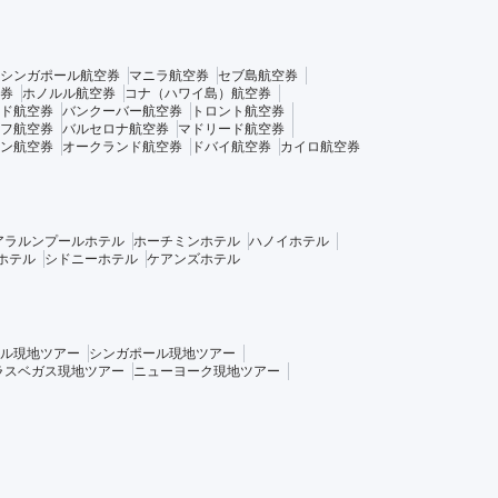
シンガポール航空券
マニラ航空券
セブ島航空券
券
ホノルル航空券
コナ（ハワイ島）航空券
ド航空券
バンクーバー航空券
トロント航空券
フ航空券
バルセロナ航空券
マドリード航空券
ン航空券
オークランド航空券
ドバイ航空券
カイロ航空券
アラルンプールホテル
ホーチミンホテル
ハノイホテル
ホテル
シドニーホテル
ケアンズホテル
ル現地ツアー
シンガポール現地ツアー
ラスベガス現地ツアー
ニューヨーク現地ツアー