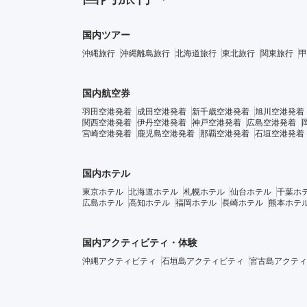
国内ツアー
沖縄旅行
沖縄離島旅行
北海道旅行
東北旅行
関東旅行
甲
国内航空券
羽田空港発着
成田空港発着
新千歳空港発着
旭川空港発着
関西空港発着
伊丹空港発着
神戸空港発着
広島空港発着
宮崎空港発着
鹿児島空港発着
那覇空港発着
石垣空港発着
国内ホテル
東京ホテル
北海道ホテル
札幌ホテル
仙台ホテル
千葉ホ
広島ホテル
高知ホテル
福岡ホテル
長崎ホテル
熊本ホテ
国内アクティビティ・体験
沖縄アクティビティ
石垣島アクティビティ
宮古島アクティ