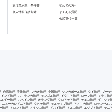
旅行業約款・条件書
初めての方へ
個人情報保護方針
よくある質問
公式SNS一覧
行
台湾旅行
香港旅行
マカオ旅行
中国旅行
シンガポール旅行
タイ旅行
プーケ
インド旅行
スリランカ旅行
モンゴル旅行
イタリア旅行
ローマ旅行
ミラノ旅
ベルギー旅行
スペイン旅行
オランダ旅行
クロアチア旅行
チェコ旅行
ギリシャ
ニューカレドニア旅行
タヒチ旅行
モルディブ旅行
アメリカ旅行
ロサンゼルス
ー旅行
トロント旅行
メキシコ旅行
ドバイ旅行
トルコ旅行
エジプト旅行
ケニ