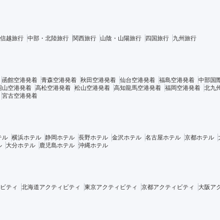
信越旅行
中部・北陸旅行
関西旅行
山陰・山陽旅行
四国旅行
九州旅行
函館空港発着
青森空港発着
秋田空港発着
仙台空港発着
福島空港発着
中部国
岡山空港発着
高松空港発着
松山空港発着
高知龍馬空港発着
福岡空港発着
北九
宮古空港発着
テル
横浜ホテル
静岡ホテル
長野ホテル
金沢ホテル
名古屋ホテル
京都ホテル
ル
大分ホテル
鹿児島ホテル
沖縄ホテル
ビティ
北海道アクティビティ
東京アクティビティ
京都アクティビティ
大阪ア