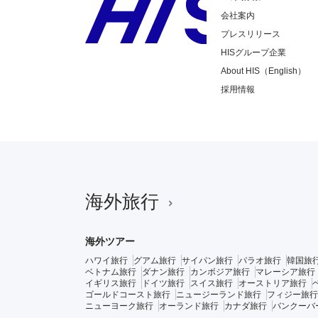
会社案内
プレスリリース
HISグループ企業
About HIS（English）
採用情報
海外旅行
海外ツアー
ハワイ旅行
グアム旅行
サイパン旅行
パラオ旅行
韓国旅
ベトナム旅行
ダナン旅行
カンボジア旅行
マレーシア旅行
イギリス旅行
ドイツ旅行
スイス旅行
オーストリア旅行
ゴールドコースト旅行
ニュージーランド旅行
フィジー旅行
ニューヨーク旅行
オーランド旅行
カナダ旅行
バンクーバ