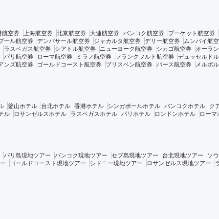
港航空券
上海航空券
北京航空券
大連航空券
バンコク航空券
プーケット航空券
プール航空券
デンパサール航空券
ジャカルタ航空券
デリー航空券
ムンバイ航空
ラスベガス航空券
シアトル航空券
ニューヨーク航空券
シカゴ航空券
オーラン
パリ航空券
ローマ航空券
ミラノ航空券
フランクフルト航空券
デュッセルドル
アンズ航空券
ゴールドコースト航空券
ブリスベン航空券
パース航空券
メルボル
ル
釜山ホテル
台北ホテル
香港ホテル
シンガポールホテル
バンコクホテル
ク
テル
ロサンゼルスホテル
ラスベガスホテル
パリホテル
ロンドンホテル
ローマ
バリ島現地ツアー
バンコク現地ツアー
セブ島現地ツアー
台北現地ツアー
ソウ
ー
ゴールドコースト現地ツアー
シドニー現地ツアー
ロサンゼルス現地ツアー