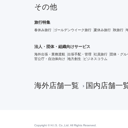
その他
旅行特集
春休み旅行
ゴールデンウイーク旅行
夏休み旅行
秋旅行
法人・団体・組織向けサービス
海外出張・業務渡航
出張手配・管理
社員旅行
団体・グル
官公庁・自治体向け
地方創生
ビジネスコラム
海外店舗一覧
国内店舗一
Copyright © H.I.S. Co.,Ltd. All Rights Reserved.