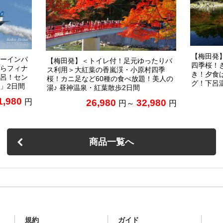
【梅田発
ーインパ
【梅田発】＜トイレ付！足元ゆったりバ
四季桜！
らフィナ
ス利用＞大紅葉の香嵐渓・小原村四季
き！夕食
呂！セン
桜！カニ足など60種の食べ放題！美人の
グ！下呂
」2日間
湯♪ 昼神温泉・紅葉散歩2日間
1,980
26,980
32,980
円
円～
円
商品一覧へ
規約
ガイド