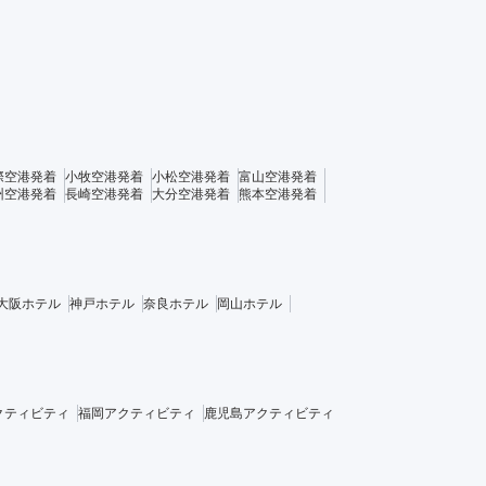
際空港発着
小牧空港発着
小松空港発着
富山空港発着
州空港発着
長崎空港発着
大分空港発着
熊本空港発着
大阪ホテル
神戸ホテル
奈良ホテル
岡山ホテル
クティビティ
福岡アクティビティ
鹿児島アクティビティ