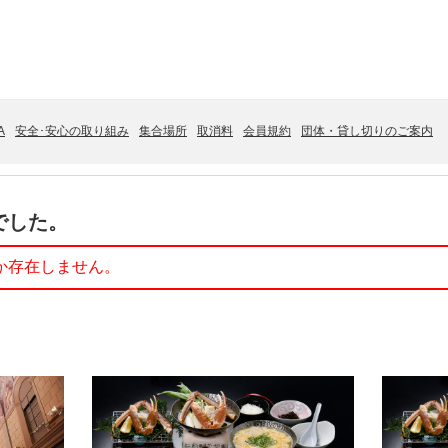
A
安全･安心の取り組み
集合場所
取消料
会員規約
団体・貸し切りのご案内
でした。
か存在しません。