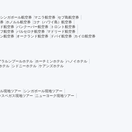
シンガポール航空券
マニラ航空券
セブ島航空券
券
ホノルル航空券
コナ（ハワイ島）航空券
ド航空券
バンクーバー航空券
トロント航空券
フ航空券
バルセロナ航空券
マドリード航空券
ン航空券
オークランド航空券
ドバイ航空券
カイロ航空券
アラルンプールホテル
ホーチミンホテル
ハノイホテル
ホテル
シドニーホテル
ケアンズホテル
ル現地ツアー
シンガポール現地ツアー
ラスベガス現地ツアー
ニューヨーク現地ツアー