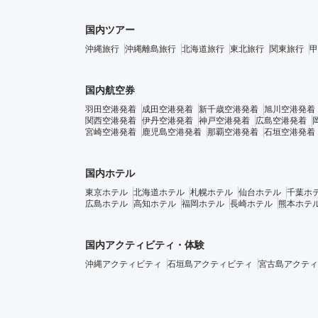
国内ツアー
沖縄旅行
沖縄離島旅行
北海道旅行
東北旅行
関東旅行
甲
国内航空券
羽田空港発着
成田空港発着
新千歳空港発着
旭川空港発着
関西空港発着
伊丹空港発着
神戸空港発着
広島空港発着
宮崎空港発着
鹿児島空港発着
那覇空港発着
石垣空港発着
国内ホテル
東京ホテル
北海道ホテル
札幌ホテル
仙台ホテル
千葉ホ
広島ホテル
高知ホテル
福岡ホテル
長崎ホテル
熊本ホテ
国内アクティビティ・体験
沖縄アクティビティ
石垣島アクティビティ
宮古島アクティ