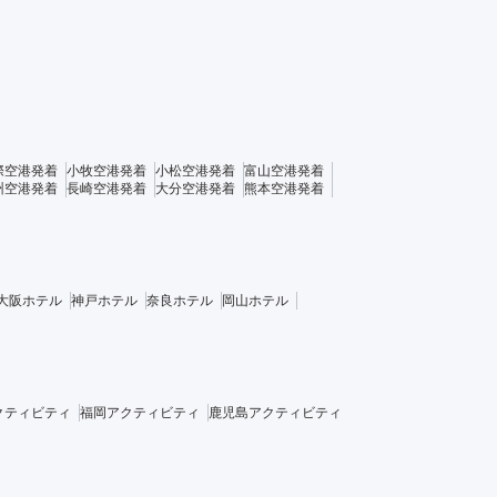
際空港発着
小牧空港発着
小松空港発着
富山空港発着
州空港発着
長崎空港発着
大分空港発着
熊本空港発着
大阪ホテル
神戸ホテル
奈良ホテル
岡山ホテル
クティビティ
福岡アクティビティ
鹿児島アクティビティ