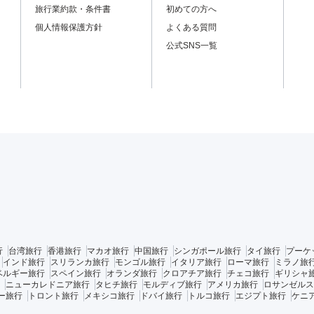
旅行業約款・条件書
初めての方へ
個人情報保護方針
よくある質問
公式SNS一覧
行
台湾旅行
香港旅行
マカオ旅行
中国旅行
シンガポール旅行
タイ旅行
プーケ
インド旅行
スリランカ旅行
モンゴル旅行
イタリア旅行
ローマ旅行
ミラノ旅
ベルギー旅行
スペイン旅行
オランダ旅行
クロアチア旅行
チェコ旅行
ギリシャ
ニューカレドニア旅行
タヒチ旅行
モルディブ旅行
アメリカ旅行
ロサンゼルス
ー旅行
トロント旅行
メキシコ旅行
ドバイ旅行
トルコ旅行
エジプト旅行
ケニ