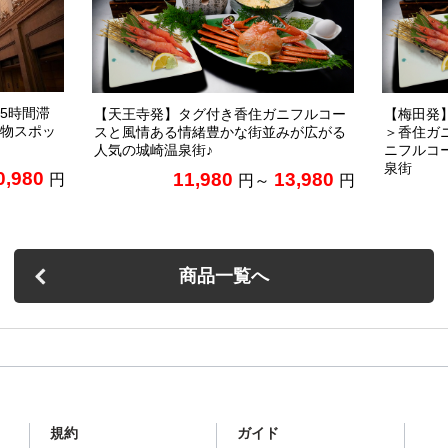
5時間滞
【天王寺発】タグ付き香住ガニフルコー
【梅田発
物スポッ
スと風情ある情緒豊かな街並みが広がる
＞香住ガ
人気の城崎温泉街♪
ニフルコ
泉街
0,980
11,980
13,980
円
円～
円
商品一覧へ
規約
ガイド