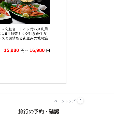
】＜化粧台・トイレ付バス利用
ニは9月解禁！タグ付き香住ガ
ースと風情ある街並みの城崎温
15,980
16,980
円～
円
旅行の予約・確認