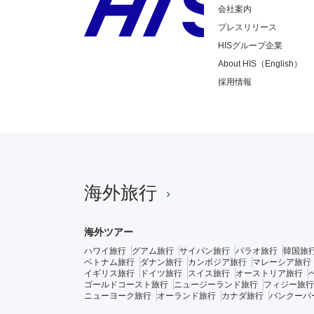
会社案内
プレスリリース
HISグループ企業
About HIS（English）
採用情報
海外旅行
海外ツアー
ハワイ旅行
グアム旅行
サイパン旅行
パラオ旅行
韓国旅
ベトナム旅行
ダナン旅行
カンボジア旅行
マレーシア旅行
イギリス旅行
ドイツ旅行
スイス旅行
オーストリア旅行
ゴールドコースト旅行
ニュージーランド旅行
フィジー旅行
ニューヨーク旅行
オーランド旅行
カナダ旅行
バンクーバ