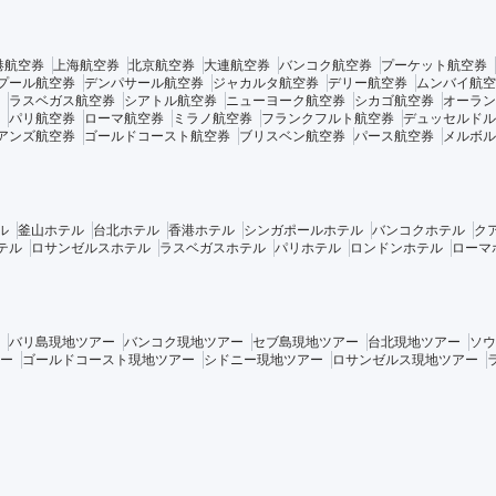
港航空券
上海航空券
北京航空券
大連航空券
バンコク航空券
プーケット航空券
プール航空券
デンパサール航空券
ジャカルタ航空券
デリー航空券
ムンバイ航空
ラスベガス航空券
シアトル航空券
ニューヨーク航空券
シカゴ航空券
オーラン
パリ航空券
ローマ航空券
ミラノ航空券
フランクフルト航空券
デュッセルドル
アンズ航空券
ゴールドコースト航空券
ブリスベン航空券
パース航空券
メルボル
ル
釜山ホテル
台北ホテル
香港ホテル
シンガポールホテル
バンコクホテル
ク
テル
ロサンゼルスホテル
ラスベガスホテル
パリホテル
ロンドンホテル
ローマ
バリ島現地ツアー
バンコク現地ツアー
セブ島現地ツアー
台北現地ツアー
ソウ
ー
ゴールドコースト現地ツアー
シドニー現地ツアー
ロサンゼルス現地ツアー