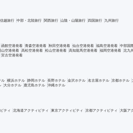
信越旅行
中部・北陸旅行
関西旅行
山陰・山陽旅行
四国旅行
九州旅行
函館空港発着
青森空港発着
秋田空港発着
仙台空港発着
福島空港発着
中部国
岡山空港発着
高松空港発着
松山空港発着
高知龍馬空港発着
福岡空港発着
北九
宮古空港発着
テル
横浜ホテル
静岡ホテル
長野ホテル
金沢ホテル
名古屋ホテル
京都ホテル
ル
大分ホテル
鹿児島ホテル
沖縄ホテル
ビティ
北海道アクティビティ
東京アクティビティ
京都アクティビティ
大阪ア