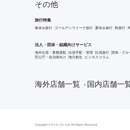
その他
旅行特集
春休み旅行
ゴールデンウイーク旅行
夏休み旅行
秋旅行
法人・団体・組織向けサービス
海外出張・業務渡航
出張手配・管理
社員旅行
団体・グル
官公庁・自治体向け
地方創生
ビジネスコラム
海外店舗一覧
国内店舗一
Copyright © H.I.S. Co.,Ltd. All Rights Reserved.