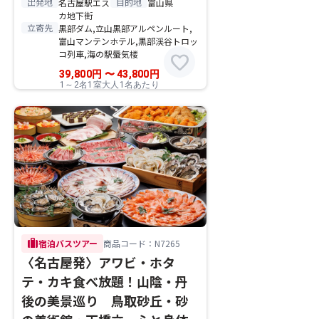
出発地
目的地
名古屋駅エス
富山県
カ地下街
立寄先
黒部ダム,立山黒部アルペンルート,
富山マンテンホテル,黒部渓谷トロッ
コ列車,海の駅蜃気楼
favorite
39,800
円
〜
43,800
円
1～2名1室大人1名あたり
trip
宿泊バスツアー
商品コード：N7265
〈名古屋発〉アワビ・ホタ
テ・カキ食べ放題！山陰・丹
後の美景巡り 鳥取砂丘・砂