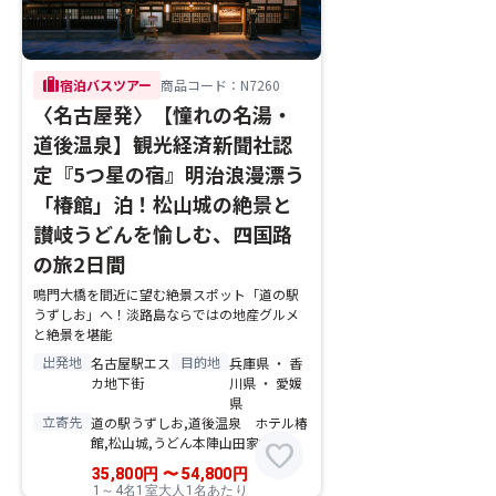
trip
宿泊バスツアー
商品コード：N7260
〈名古屋発〉【憧れの名湯・
道後温泉】観光経済新聞社認
定『5つ星の宿』明治浪漫漂う
「椿館」泊！松山城の絶景と
讃岐うどんを愉しむ、四国路
の旅2日間
鳴門大橋を間近に望む絶景スポット「道の駅
うずしお」へ！淡路島ならではの地産グルメ
と絶景を堪能
出発地
目的地
名古屋駅エス
兵庫県 ・ 香
カ地下街
川県 ・ 愛媛
県
立寄先
道の駅うずしお,道後温泉 ホテル椿
館,松山城,うどん本陣山田家本店
favorite
35,800
円
〜
54,800
円
1～4名1室大人1名あたり