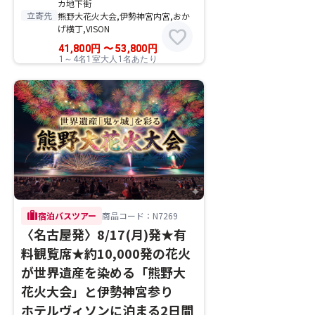
カ地下街
立寄先
熊野大花火大会,伊勢神宮内宮,おか
げ横丁,VISON
favorite
41,800
円
〜
53,800
円
1～4名1室大人1名あたり
trip
宿泊バスツアー
商品コード：N7269
〈名古屋発〉8/17(月)発★有
料観覧席★約10,000発の花火
が世界遺産を染める「熊野大
花火大会」と伊勢神宮参り
ホテルヴィソンに泊まる2日間