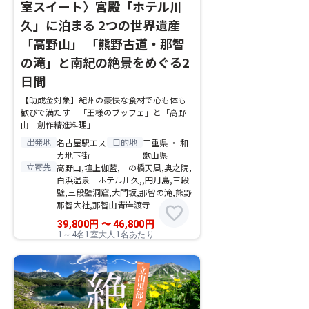
室スイート〉宮殿「ホテル川
久」に泊まる 2つの世界遺産
「高野山」 「熊野古道・那智
の滝」と南紀の絶景をめぐる2
日間
【助成金対象】紀州の豪快な食材で心も体も
歓びで満たす 「王様のブッフェ」と「高野
山 創作精進料理」
出発地
目的地
名古屋駅エス
三重県 ・ 和
カ地下街
歌山県
立寄先
高野山,壇上伽藍,一の橋天風,奥之院,
白浜温泉 ホテル川久,,円月島,三段
壁,三段壁洞窟,大門坂,那智の滝,熊野
那智大社,那智山青岸渡寺
favorite
39,800
円
〜
46,800
円
1～4名1室大人1名あたり