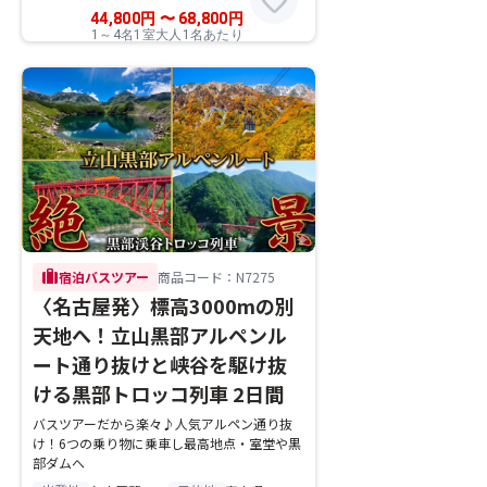
favorite
44,800
円
〜
68,800
円
1～4名1室大人1名あたり
trip
宿泊バスツアー
商品コード：N7275
〈名古屋発〉標高3000mの別
天地へ！立山黒部アルペンル
ート通り抜けと峡谷を駆け抜
ける黒部トロッコ列車 2日間
バスツアーだから楽々♪人気アルペン通り抜
け！6つの乗り物に乗車し最高地点・室堂や黒
部ダムへ