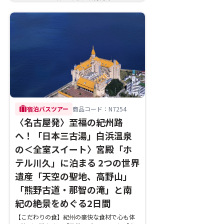
trip
宿泊バスツアー
商品コード：N7254
〈名古屋発〉至福の紀州路
へ！「日本三古湯」白浜温泉
の＜全室スイート〉宮殿「ホ
テル川久」に泊まる 2つの世界
遺産「天空の聖地、高野山」
「熊野古道・那智の滝」と南
紀の絶景をめぐる2日間
【こだわりの食】紀州の豪快な食材で心も体