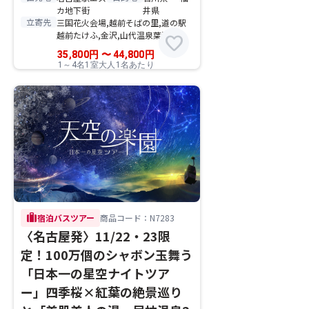
カ地下街
井県
立寄先
三国花火会場,越前そばの里,道の駅
越前たけふ,金沢,山代温泉葉渡莉
favorite
35,800
円
〜
44,800
円
1～4名1室大人1名あたり
trip
宿泊バスツアー
商品コード：N7283
〈名古屋発〉11/22・23限
定！100万個のシャボン玉舞う
「日本一の星空ナイトツア
ー」四季桜×紅葉の絶景巡り