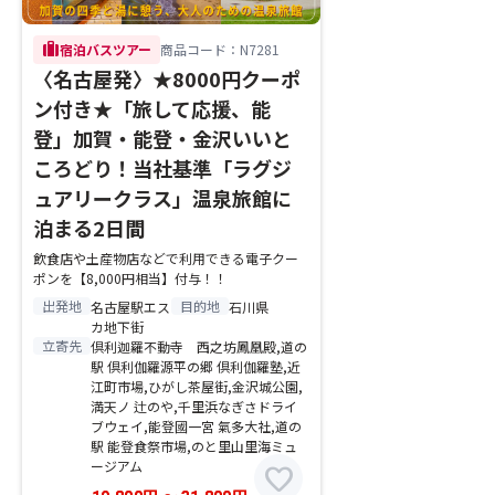
trip
宿泊バスツアー
商品コード：N7281
〈名古屋発〉★8000円クーポ
ン付き★「旅して応援、能
登」加賀・能登・金沢いいと
ころどり！当社基準「ラグジ
ュアリークラス」温泉旅館に
泊まる2日間
飲食店や土産物店などで利用できる電子クー
ポンを【8,000円相当】付与！！
出発地
目的地
名古屋駅エス
石川県
カ地下街
立寄先
倶利迦羅不動寺 西之坊鳳凰殿,道の
駅 倶利伽羅源平の郷 倶利伽羅塾,近
江町市場,ひがし茶屋街,金沢城公園,
満天ノ 辻のや,千里浜なぎさドライ
ブウェイ,能登國一宮 氣多大社,道の
駅 能登食祭市場,のと里山里海ミュ
ージアム
favorite