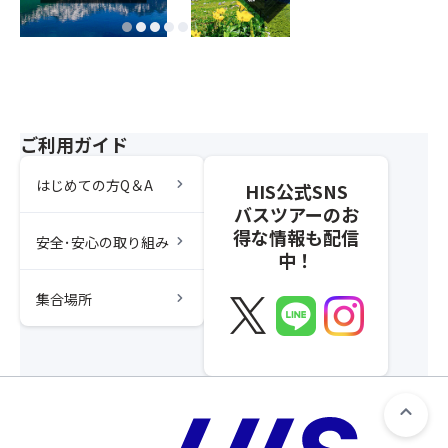
ご利用ガイド
chevron_right
はじめての方Q＆A
HIS公式SNS
バスツアーのお
得な情報も配信
chevron_right
安全･安心の取り組み
中！
chevron_right
集合場所