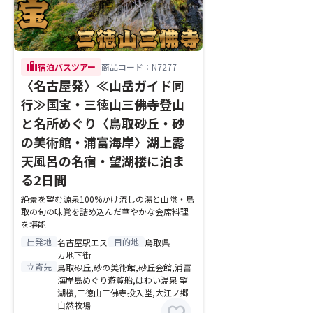
trip
宿泊バスツアー
商品コード：N7277
〈名古屋発〉≪山岳ガイド同
行≫国宝・三徳山三佛寺登山
と名所めぐり〈鳥取砂丘・砂
の美術館・浦富海岸〉湖上露
天風呂の名宿・望湖楼に泊ま
る2日間
絶景を望む源泉100%かけ流しの湯と山陰・鳥
取の旬の味覚を詰め込んだ華やかな会席料理
を堪能
出発地
目的地
名古屋駅エス
鳥取県
カ地下街
立寄先
鳥取砂丘,砂の美術館,砂丘会館,浦富
海岸島めぐり遊覧船,はわい温泉 望
湖楼,三徳山三佛寺投入堂,大江ノ郷
自然牧場