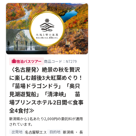
trip
宿泊バスツアー
商品コード：N7279
〈名古屋発〉絶景の秋を贅沢
に楽しむ越後3大紅葉めぐり！
「苗場ドラゴンドラ」「奥只
見湖遊覧船」「清津峡」 苗
場プリンスホテル2日間≪食事
全4食付≫
新潟県から1名あたり2,000円の委託料が適用
されています。
出発地
目的地
名古屋駅エス
新潟県 ・ 長