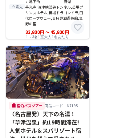
カ地下街
野県
立寄先
善光寺,清津峡渓谷トンネル,苗場プ
リンスホテル,苗場ドラゴンドラ,田
代ロープウェー,奥只見湖遊覧船,魚
野の里
favorite
33,800
円
〜
45,800
円
1～3名1室大人1名あたり
trip
宿泊バスツアー
商品コード：N7195
〈名古屋発〉天下の名湯！
「草津温泉」約19時間滞在!
人気ホテル＆スパリゾート宿