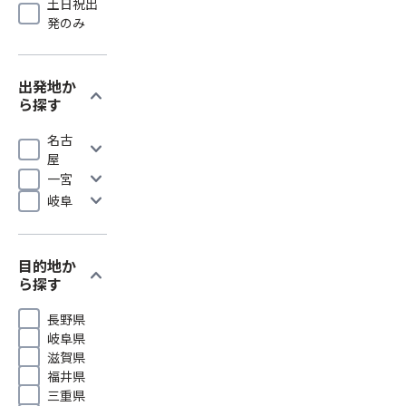
土日祝出
発のみ
出発地か
expand_more
ら探す
名古
expand_more
屋
expand_more
一宮
expand_more
岐阜
目的地か
expand_more
ら探す
長野県
岐阜県
滋賀県
福井県
三重県