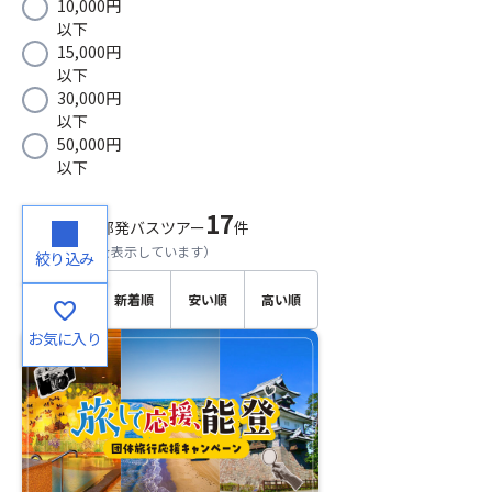
10,000円
以下
15,000円
以下
30,000円
以下
50,000円
以下
17
検索結果
中部発バスツアー
件
（
1～17
件目を表示しています）
絞り込み
おすす
新着順
安い順
高い順
favorite
め順
お気に入り