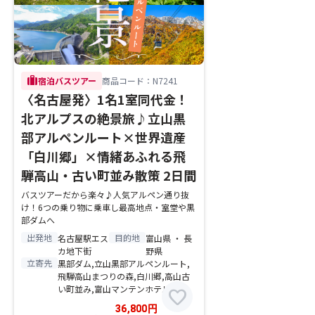
trip
宿泊バスツアー
商品コード：N7241
〈名古屋発〉1名1室同代金！
北アルプスの絶景旅♪立山黒
部アルペンルート×世界遺産
「白川郷」×情緒あふれる飛
騨高山・古い町並み散策 2日間
バスツアーだから楽々♪人気アルペン通り抜
け！6つの乗り物に乗車し最高地点・室堂や黒
部ダムへ
出発地
目的地
名古屋駅エス
富山県 ・ 長
カ地下街
野県
立寄先
黒部ダム,立山黒部アルペンルート,
飛騨高山まつりの森,白川郷,高山古
い町並み,富山マンテンホテル
favorite
36,800
円