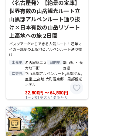
〈名古屋発〉【絶景の宝庫】
世界有数の山岳観光ルート立
山黒部アルペンルート通り抜
け×日本有数の山岳リゾート
上高地への旅 2日間
バスツアーだからできる人気ルート！通年マ
イカー規制の上高地とアルペンルート通り抜
け
出発地
目的地
名古屋駅エス
富山県 ・ 長
カ地下街
野県
立寄先
立山黒部アルペンルート,黒部ダム,
室堂,上高地,大町温泉郷 黒部観光
ホテル
favorite
32,800
円
〜
64,800
円
1～5名1室大人1名あたり