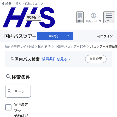
中部発 日帰り・宿泊バスツアー
中部版
店舗
会員サービス
メニュー
国内バスツアー
expand_more
中部発
ログイン
login
総合旅行サイトHIS
国内旅行
中部発バスツアーTOP
バスツアー検索結
home
国内バス検索
search
条件変更
expand_more
宿泊バスツアー
search
検索条件
search
催行決定
のみ
予約可能