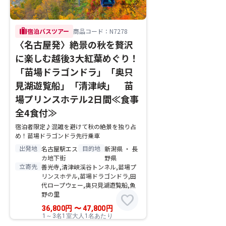
trip
宿泊バスツアー
商品コード：N7278
〈名古屋発〉絶景の秋を贅沢
に楽しむ越後3大紅葉めぐり！
「苗場ドラゴンドラ」「奥只
見湖遊覧船」「清津峡」 苗
場プリンスホテル2日間≪食事
全4食付≫
宿泊者限定♪混雑を避けて秋の絶景を独り占
め！苗場ドラゴンドラ先行乗車
出発地
目的地
名古屋駅エス
新潟県 ・ 長
カ地下街
野県
立寄先
善光寺,清津峡渓谷トンネル,苗場プ
リンスホテル,苗場ドラゴンドラ,田
代ロープウェー,奥只見湖遊覧船,魚
野の里
favorite
36,800
円
〜
47,800
円
1～3名1室大人1名あたり