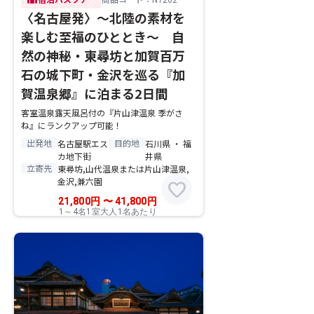
〈名古屋発〉～北陸の素材を
楽しむ至福のひととき～ 自
然の神秘・東尋坊と加賀百万
石の城下町・金沢を巡る『加
賀温泉郷』に泊まる2日間
客室温泉露天風呂付の『片山津温泉 季がさ
ね』にランクアップ可能！
出発地
目的地
名古屋駅エス
石川県 ・ 福
カ地下街
井県
立寄先
東尋坊,山代温泉または片山津温泉,
金沢,兼六園
favorite
21,800
円
〜
41,800
円
1～4名1室大人1名あたり