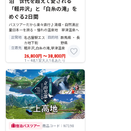
泊 世代を超えて愛される
「軽井沢」と「白糸の滝」を
めぐる2日間
バスツアーだから楽々直行♪湯畑・自然湧出
量日本一を誇る・憧れの温泉地 草津温泉へ
出発地
目的地
名古屋駅エス
群馬県 ・ 長
カ地下街
野県
立寄先
軽井沢,白糸の滝,草津温泉
favorite
26,800
円
〜
38,800
円
1～4名1室大人1名あたり
trip
宿泊バスツアー
商品コード：N7198