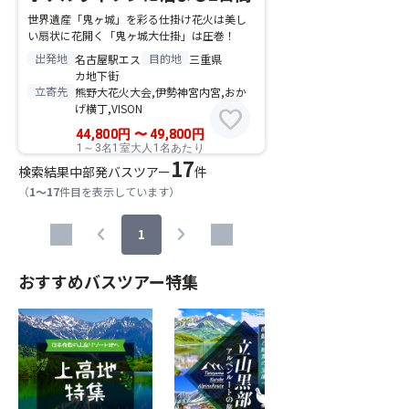
世界遺産「鬼ヶ城」を彩る仕掛け花火は美し
い扇状に花開く「鬼ヶ城大仕掛」は圧巻！
出発地
目的地
名古屋駅エス
三重県
カ地下街
立寄先
熊野大花火大会,伊勢神宮内宮,おか
げ横丁,VISON
favorite
44,800
円
〜
49,800
円
1～3名1室大人1名あたり
17
検索結果
中部発バスツアー
件
（
1～17
件目を表示しています）
chevron_left
chevron_right
1
おすすめバスツアー特集