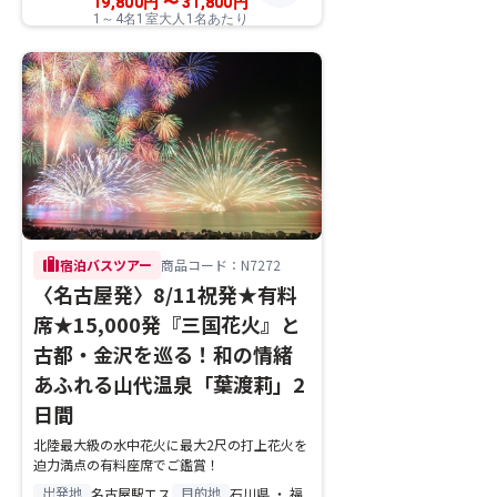
19,800
円
〜
31,800
円
1～4名1室大人1名あたり
trip
宿泊バスツアー
商品コード：N7272
〈名古屋発〉8/11祝発★有料
席★15,000発『三国花火』と
古都・金沢を巡る！和の情緒
あふれる山代温泉「葉渡莉」2
日間
北陸最大級の水中花火に最大2尺の打上花火を
迫力満点の有料座席でご鑑賞！
出発地
目的地
名古屋駅エス
石川県 ・ 福