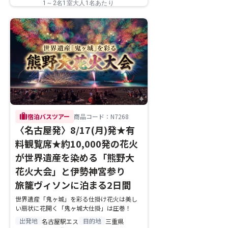
1～2名1室大人1名あたり
trip
宿泊バスツアー
商品コード：N7268
〈名古屋発〉8/17(月)発★有
料観覧席★約10,000発の花火
が世界遺産を染める「熊野大
花火大会」と伊勢神宮参り
旅籠ヴィソンに泊まる2日間
世界遺産「鬼ヶ城」を彩る仕掛け花火は美し
い扇状に花開く「鬼ヶ城大仕掛」は圧巻！
出発地
目的地
名古屋駅エス
三重県