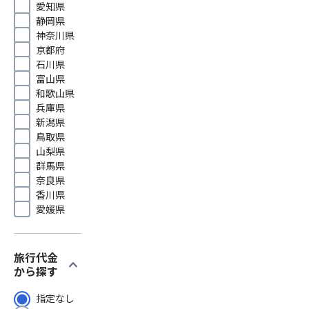
愛知県
静岡県
神奈川県
京都府
石川県
富山県
和歌山県
兵庫県
新潟県
鳥取県
山梨県
群馬県
奈良県
香川県
愛媛県
旅行代金
expand_more
から探す
指定なし