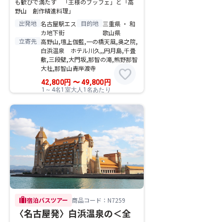
も歓びで満たす 「王様のブッフェ」と「高
野山 創作精進料理」
出発地
目的地
名古屋駅エス
三重県 ・ 和
カ地下街
歌山県
立寄先
高野山,壇上伽藍,一の橋天風,奥之院,
白浜温泉 ホテル川久,,円月島,千畳
敷,三段壁,大門坂,那智の滝,熊野那智
大社,那智山青岸渡寺
favorite
42,800
円
〜
49,800
円
1～4名1室大人1名あたり
trip
宿泊バスツアー
商品コード：N7259
〈名古屋発〉白浜温泉の＜全