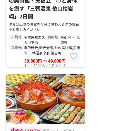
の美術館・天橋立 心と身体
を癒す「三朝温泉 依山楼岩
崎」2日間
夕食は山陰の味覚を存分に味わえる旬の懐石
をお楽しみください
出発地
目的地
名古屋駅エス
京都府 ・ 鳥
カ地下街
取県
立寄先
鳥取砂丘,砂丘会館,砂の美術館,天橋
立,三朝温泉 依山楼岩崎
favorite
30,800
円
〜
49,800
円
1～4名1室大人1名あたり
trip
宿泊バスツアー
商品コード：N7262