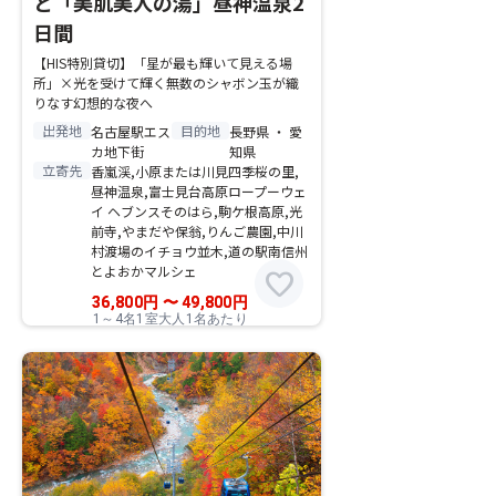
と「美肌美人の湯」昼神温泉2
日間
【HIS特別貸切】「星が最も輝いて見える場
所」×光を受けて輝く無数のシャボン玉が織
りなす幻想的な夜へ
出発地
目的地
名古屋駅エス
長野県 ・ 愛
カ地下街
知県
立寄先
香嵐渓,小原または川見四季桜の里,
昼神温泉,富士見台高原ロープーウェ
イ ヘブンスそのはら,駒ケ根高原,光
前寺,やまだや保翁,りんご農園,中川
村渡場のイチョウ並木,道の駅南信州
とよおかマルシェ
favorite
36,800
円
〜
49,800
円
1～4名1室大人1名あたり