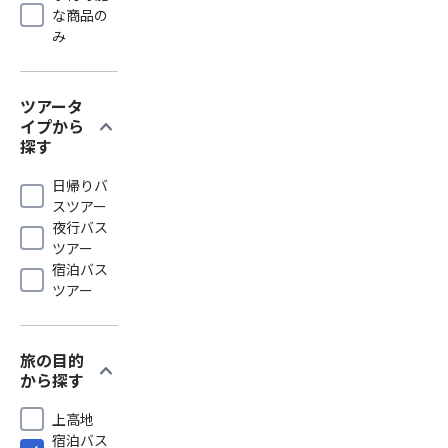
な商品の
み
ツアータ
expand_more
イプから
探す
日帰りバ
スツアー
夜行バス
ツアー
宿泊バス
ツアー
旅の目的
expand_more
から探す
上高地
宿泊バス