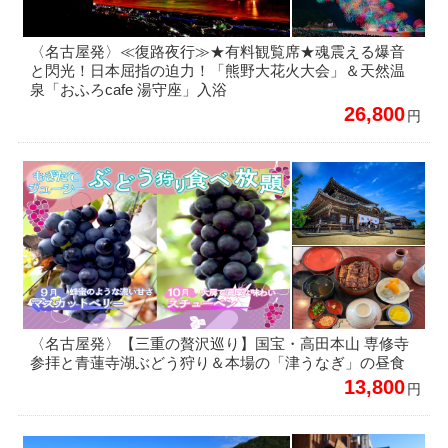
〈名古屋発〉≪復路夜行≫★有料観覧席★魂震える爆音
と閃光！日本屈指の迫力！「熊野大花火大会」＆天然温
泉「おふろcafe 湯守座」入浴
26,800
円
〈名古屋発〉【三重の贅沢巡り】国宝・高田本山 専修寺
参拝と青蓮寺湖ぶどう狩り＆本場の「津うなぎ」の昼食
13,800
円