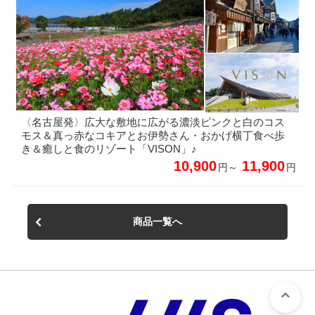
〈名古屋発〉広大な敷地に広がる濃淡ピンクと白のコス
モス＆真っ赤なコキアとお伊勢さん・おかげ横丁食べ歩
き＆癒しと食のリゾート「VISON」♪
10,900
11,900
円～
円
商品一覧へ