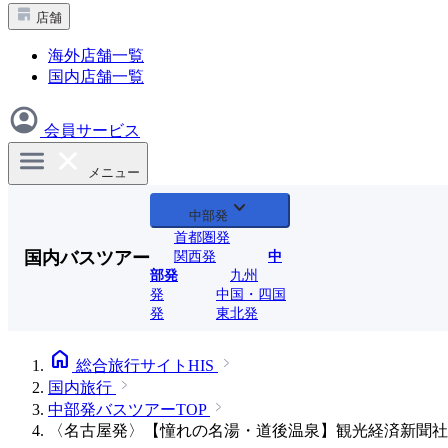
店舗
海外店舗一覧
国内店舗一覧
会員サービス
メニュー
expand_more
中部発
首都圏発
国内バスツアー
関西発
中
部発
九州
発
中国・四国
発
東北発
home
総合旅行サイトHIS
国内旅行
中部発バスツアーTOP
〈名古屋発〉【憧れの名湯・道後温泉】観光経済新聞社