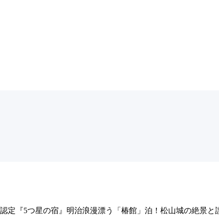
認定『5つ星の宿』明治浪漫漂う「椿館」泊！松山城の絶景と