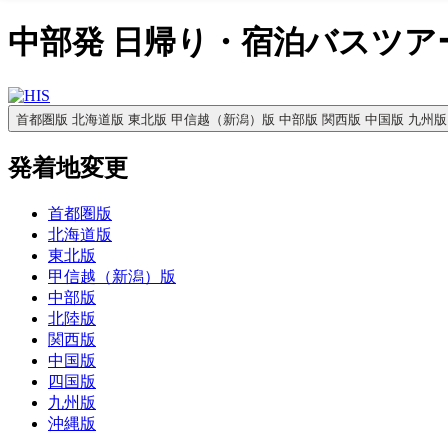
中部発 日帰り・宿泊バスツア
首都圏版
北海道版
東北版
甲信越
（新潟）
版
中部版
関西版
中国版
九州版
発着地変更
首都圏版
北海道版
東北版
甲信越（新潟）版
中部版
北陸版
関西版
中国版
四国版
九州版
沖縄版