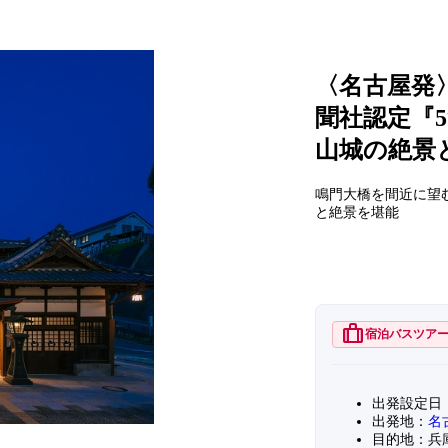
〈名古屋発
聞社認定『
山城の絶景
鳴門大橋を間近に望
と絶景を堪能
trip
宿泊バスツア
出発設定日：2
出発地：
名
目的地：兵