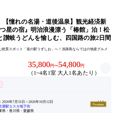
〉【憧れの名湯・道後温泉】観光経済新
5つ星の宿』明治浪漫漂う「椿館」泊！松
と讃岐うどんを愉しむ、四国路の旅2日間
む絶景スポット「道の駅うずしお」へ！淡路島ならではの地産グルメ
35,800
54,800
円
〜
円
（1~4名1室 大人1名あたり）
ー
026年7月31日～2026年10月12日
古屋駅エスカ地下街
庫県・香川県・愛媛県