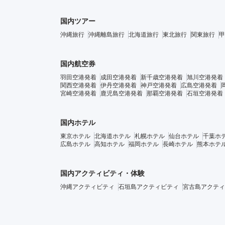
国内ツアー
沖縄旅行
沖縄離島旅行
北海道旅行
東北旅行
関東旅行
甲
国内航空券
羽田空港発着
成田空港発着
新千歳空港発着
旭川空港発着
関西空港発着
伊丹空港発着
神戸空港発着
広島空港発着
宮崎空港発着
鹿児島空港発着
那覇空港発着
石垣空港発着
国内ホテル
東京ホテル
北海道ホテル
札幌ホテル
仙台ホテル
千葉ホ
広島ホテル
高知ホテル
福岡ホテル
長崎ホテル
熊本ホテ
国内アクティビティ・体験
沖縄アクティビティ
石垣島アクティビティ
宮古島アクティ