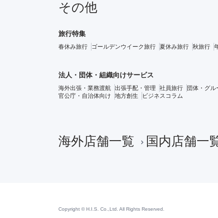
その他
旅行特集
春休み旅行
ゴールデンウイーク旅行
夏休み旅行
秋旅行
法人・団体・組織向けサービス
海外出張・業務渡航
出張手配・管理
社員旅行
団体・グル
官公庁・自治体向け
地方創生
ビジネスコラム
海外店舗一覧
国内店舗一
Copyright © H.I.S. Co.,Ltd. All Rights Reserved.