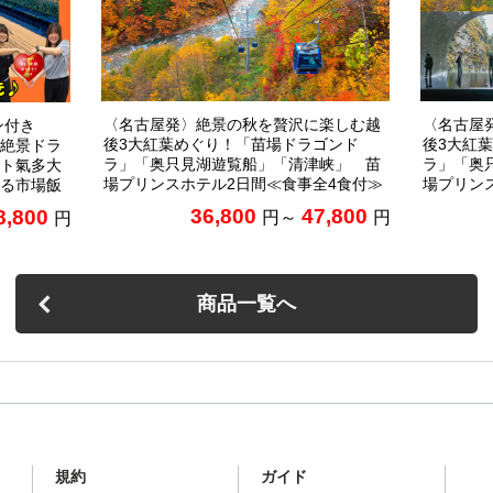
〈名古屋発〉絶景の秋を贅沢に楽しむ越
〈名古屋
ン付き
後3大紅葉めぐり！「苗場ドラゴンド
後3大紅
絶景ドラ
ラ」「奥只見湖遊覧船」「清津峡」 苗
ラ」「奥
ト氣多大
場プリンスホテル2日間≪食事全4食付≫
場プリン
る市場飯
36,800
47,800
8,800
円～
円
円
商品一覧へ
規約
ガイド