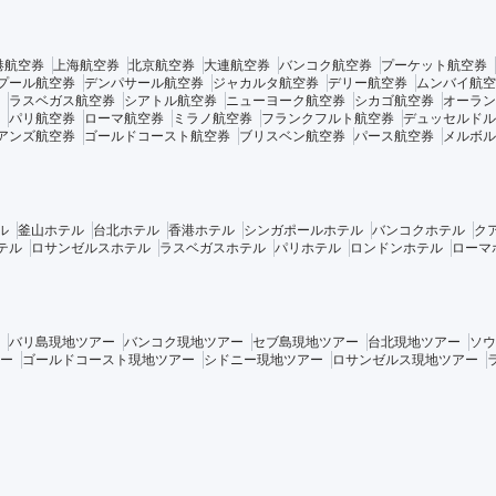
港航空券
上海航空券
北京航空券
大連航空券
バンコク航空券
プーケット航空券
プール航空券
デンパサール航空券
ジャカルタ航空券
デリー航空券
ムンバイ航空
ラスベガス航空券
シアトル航空券
ニューヨーク航空券
シカゴ航空券
オーラン
パリ航空券
ローマ航空券
ミラノ航空券
フランクフルト航空券
デュッセルドル
アンズ航空券
ゴールドコースト航空券
ブリスベン航空券
パース航空券
メルボル
ル
釜山ホテル
台北ホテル
香港ホテル
シンガポールホテル
バンコクホテル
ク
テル
ロサンゼルスホテル
ラスベガスホテル
パリホテル
ロンドンホテル
ローマ
バリ島現地ツアー
バンコク現地ツアー
セブ島現地ツアー
台北現地ツアー
ソウ
ー
ゴールドコースト現地ツアー
シドニー現地ツアー
ロサンゼルス現地ツアー