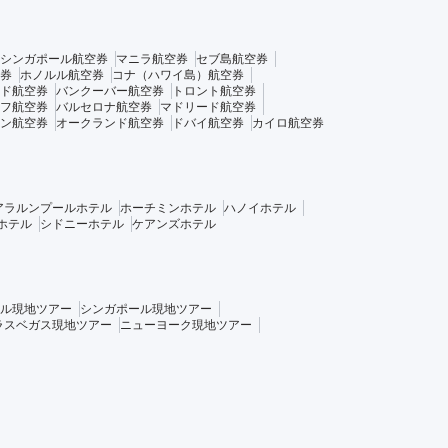
シンガポール航空券
マニラ航空券
セブ島航空券
券
ホノルル航空券
コナ（ハワイ島）航空券
ド航空券
バンクーバー航空券
トロント航空券
フ航空券
バルセロナ航空券
マドリード航空券
ン航空券
オークランド航空券
ドバイ航空券
カイロ航空券
アラルンプールホテル
ホーチミンホテル
ハノイホテル
ホテル
シドニーホテル
ケアンズホテル
ル現地ツアー
シンガポール現地ツアー
ラスベガス現地ツアー
ニューヨーク現地ツアー