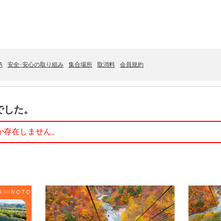
A
安全･安心の取り組み
集合場所
取消料
会員規約
でした。
か存在しません。