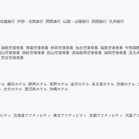
信越旅行
中部・北陸旅行
関西旅行
山陰・山陽旅行
四国旅行
九州旅行
函館空港発着
青森空港発着
秋田空港発着
仙台空港発着
福島空港発着
中部国
岡山空港発着
高松空港発着
松山空港発着
高知龍馬空港発着
福岡空港発着
北九
宮古空港発着
テル
横浜ホテル
静岡ホテル
長野ホテル
金沢ホテル
名古屋ホテル
京都ホテル
ル
大分ホテル
鹿児島ホテル
沖縄ホテル
ビティ
北海道アクティビティ
東京アクティビティ
京都アクティビティ
大阪ア