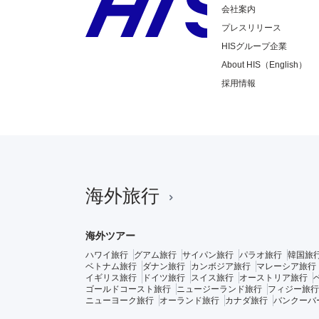
会社案内
プレスリリース
HISグループ企業
About HIS（English）
採用情報
海外旅行
海外ツアー
ハワイ旅行
グアム旅行
サイパン旅行
パラオ旅行
韓国旅
ベトナム旅行
ダナン旅行
カンボジア旅行
マレーシア旅行
イギリス旅行
ドイツ旅行
スイス旅行
オーストリア旅行
ゴールドコースト旅行
ニュージーランド旅行
フィジー旅行
ニューヨーク旅行
オーランド旅行
カナダ旅行
バンクーバ