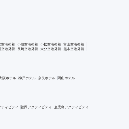
際空港発着
小牧空港発着
小松空港発着
富山空港発着
州空港発着
長崎空港発着
大分空港発着
熊本空港発着
大阪ホテル
神戸ホテル
奈良ホテル
岡山ホテル
クティビティ
福岡アクティビティ
鹿児島アクティビティ