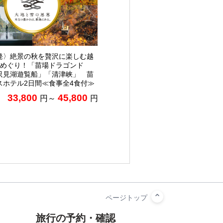
発〉絶景の秋を贅沢に楽しむ越
葉めぐり！「苗場ドラゴンド
只見湖遊覧船」「清津峡」 苗
スホテル2日間≪食事全4食付≫
33,800
45,800
円～
円
旅行の予約・確認