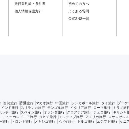
旅行業約款・条件書
初めての方へ
個人情報保護方針
よくある質問
公式SNS一覧
行
台湾旅行
香港旅行
マカオ旅行
中国旅行
シンガポール旅行
タイ旅行
プーケ
インド旅行
スリランカ旅行
モンゴル旅行
イタリア旅行
ローマ旅行
ミラノ旅
ベルギー旅行
スペイン旅行
オランダ旅行
クロアチア旅行
チェコ旅行
ギリシャ
ニューカレドニア旅行
タヒチ旅行
モルディブ旅行
アメリカ旅行
ロサンゼルス
ー旅行
トロント旅行
メキシコ旅行
ドバイ旅行
トルコ旅行
エジプト旅行
ケニ