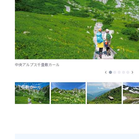
中央アルプス千畳敷カール
chevron_left
chevron_right