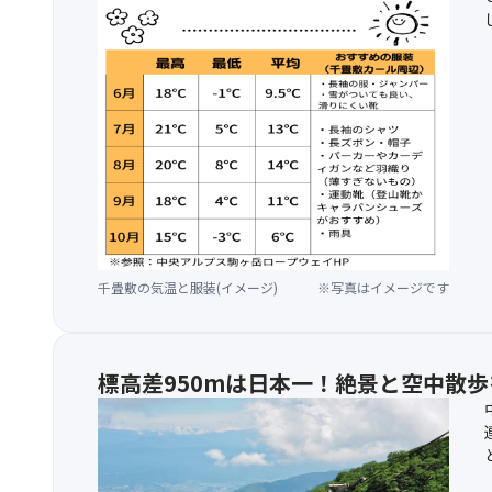
千畳敷の気温と服装(イメージ)
※写真はイメージです
標高差950mは日本一！絶景と空中散