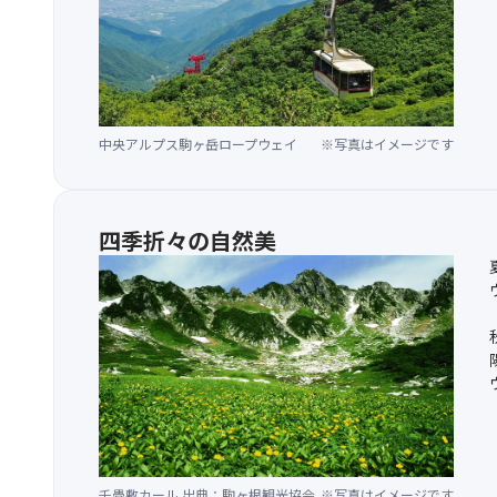
中央アルプス駒ヶ岳ロープウェイ
※写真はイメージです
四季折々の自然美
千畳敷カール 出典：駒ヶ根観光協会
※写真はイメージです