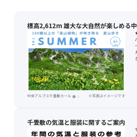
標高2,612m 雄大な大自然が楽しめる
chevron_left
chevron_right
中央アルプス千畳敷カール
中央アルプス千畳敷カール
※写真はイメージです
※写真はイメージです
千畳敷の気温と服装に関するご案内