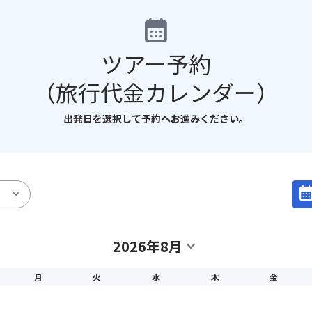
calendar_month
ツアー予約
（旅行代金カレンダー）
出発日を選択して予約へお進みください。
calendar_mo
expand_more
2026年8月
expand_more
月
火
水
木
金