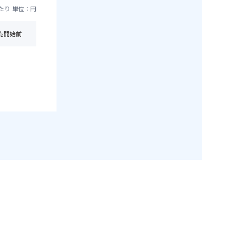
たり
単位：円
売開始前