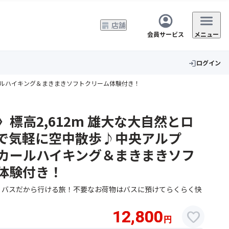
店舗
会員サービス
メニュー
ログイン
login
ールハイキング＆まきまきソフトクリーム体験付き！
標高2,612m 雄大な大自然とロ
で気軽に空中散歩♪中央アルプ
カールハイキング＆まきまきソフ
体験付き！
】バスだから行ける旅！不要なお荷物はバスに預けてらくらく快
12,800
favorite
円