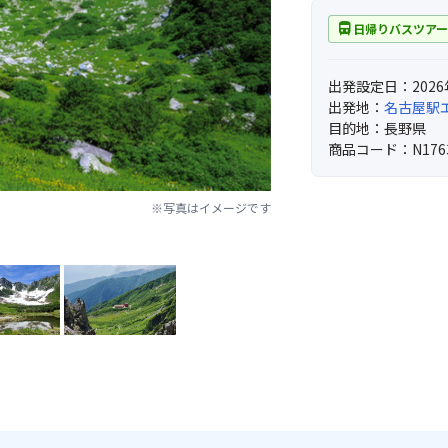
directions_bus
日帰りバスツア
出発設定日：2026
出発地：
名古屋駅
目的地：長野県
商品コード：N176
※写真はイメージです