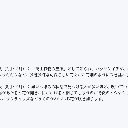
夏（7月〜8月）： 「高山植物の宝庫」として知られ、ハクサンイチゲ
ウサギギクなど、多種多様な可愛らしい花々がお花畑のように咲き乱れ
秋（8月〜9月）： 黒いつぼみの状態で見つける人が多いほど、咲いて
陽があたると花が開き、日がかげると閉じてしまうのが特徴のトウヤク
ウ、サクライウズなど多くのかわいいお花が咲き誇ります。