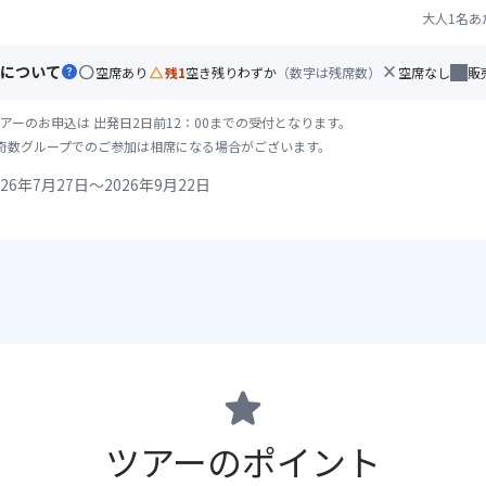
大人1名あ
について
help
circle
change_history
close
空席あり
残1
空き残りわずか
（数字は残席数）
空席なし
販
アーのお申込は 出発日2日前12：00までの受付となります。
奇数グループでのご参加は相席になる場合がございます。
26年7月27日～2026年9月22日
star
ツアーのポイント