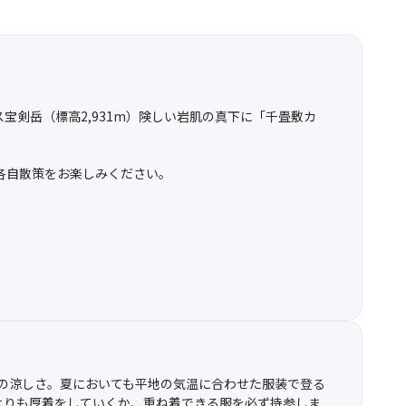
宝剣岳（標高2,931m）険しい岩肌の真下に「千畳敷カ
各自散策をお楽しみください。
いの涼しさ。夏においても平地の気温に合わせた服装で登る
よりも厚着をしていくか、重ね着できる服を必ず持参しま