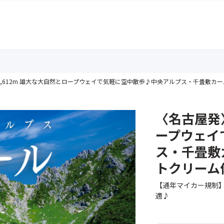
2,612m 雄大な大自然とロープウェイで気軽に空中散歩♪中央アルプス・千畳敷カ
〈名古屋発〉
ープウェイ
ス・千畳敷
トクリーム
【通年マイカー規制
適♪