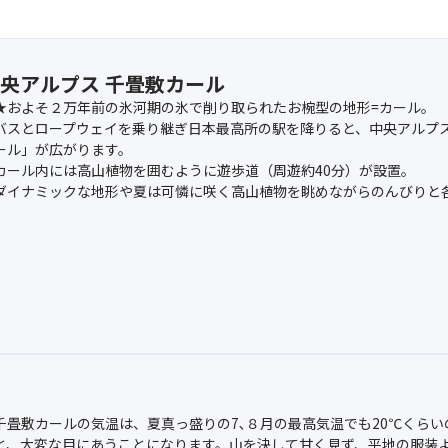
中央アルプス 千畳敷カール
★およそ２万年前の氷河期の氷で削り取られたお椀型の地形=カール。
バスとロープウェイを乗り継ぎ日本最高所の駅を降りると、中央アルプス
ール」が広がります。
カール内には高山植物を囲むように遊歩道（周遊約40分）が設置。
ダイナミックな地形や夏は可憐に咲く高山植物を眺めながらのんびりと
千畳敷カールの気温は、夏真っ盛りの7､８月の最高気温でも20℃くら
と、大変な目にあうことになります。山を決して甘く見ず、平地の服装