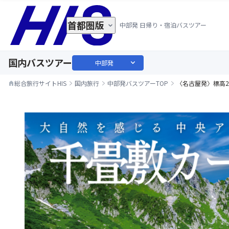
首都圏版
中部発 日帰り・宿泊バスツアー
国内バスツアー
expand_more
中部発
総合旅行サイトHIS
国内旅行
中部発バスツアーTOP
〈名古屋発〉標高
home