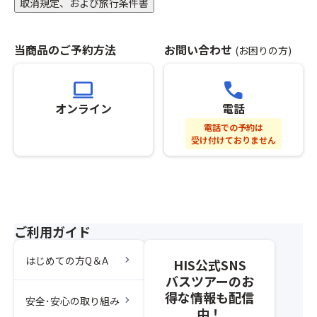
取消規定、および旅行条件書
ご
手
ざ
配
い
で
当商品のご予約方法
お問い合わせ
(お困りの方)
ま
き
す、
な
computer
call
あ
い
ら
場
オンライン
電話
か
合
電話での予約は
じ
が
受け付けておりません
め
ご
ご
ざ
了
い
承
ま
の
す。
う
＜
ご利用ガイド
え
注
お
意
chevron_right
はじめての方Q＆A
申
HIS公式SNS
事
込
バスツアーのお
項
み
得な情報も配信
＞
chevron_right
安全･安心の取り組み
く
※
中！