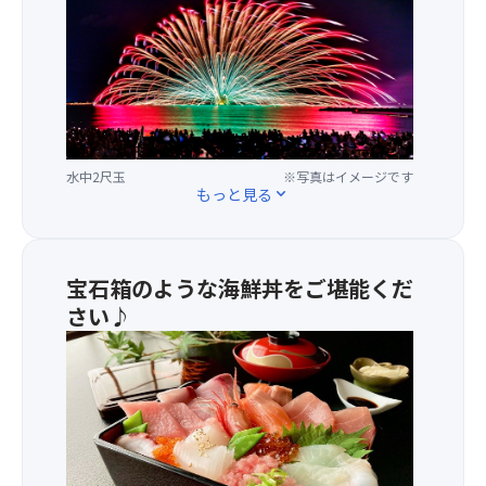
ス
の
火
タ
水
や
ー
中
二
マ
花
尺
イ
火
玉
ン、
船
も
ナ
か
多
イ
ら
水中2尺玉
※写真はイメージです
く
ア
もっと見る
expand_more
火
登
ガ
を
場
ラ、
つ
し、
仕
け
海
掛
宝石箱のような海鮮丼をご堪能くだ
た
を
花
さい♪
花
覆
火、
火
う
豊
水
玉
ほ
か
中
を、
ど
な
花
花
の
日
火
火
水
本
（4
師
中
海
号
が
二
の