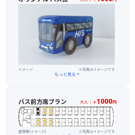
ば、
し
HIS
沖
み
中
い
♪
部
っ
オ
ぱ
【お
リ
い
品
ジ
に
書
ナ
広
き】
ル
が
・
バ
る
海
ス
大
鮮
イメージ
※写真はイメージです
缶
迫
丼
もっと見る
expand_more
♪
力
・
の
汁
旅
「水
物
行
中
・
バス前方席プラン
1000
の
ス
大人：
＋
円
漬
記
タ
※
物
念
ー
お
に・
マ
一
お
イ
人
座席表(イメージ)
※写真はイメージです
土
ン」
様