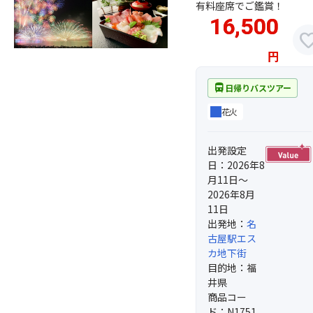
有料座席でご鑑賞！
16,500
favor
円
directions_bus
日帰りバスツアー
花火
出発設定
日：2026年8
月11日～
2026年8月
11日
出発地：
名
古屋駅エス
カ地下街
目的地：福
井県
商品コー
ド：N1751