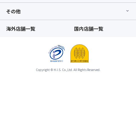
ざ
ざ
い
その他
い
ま
ま
す。
す、
海外店舗一覧
国内店舗一覧
※「
あ
ス
ら
座
か
席
じ
前
め
方
ご
利
了
Copyright © H.I.S. Co.,Ltd. All Rights Reserved.
用
承
プ
の
ラ
う
ン」
え
の
お
手
申
配
込
が
み
完
く
了
だ