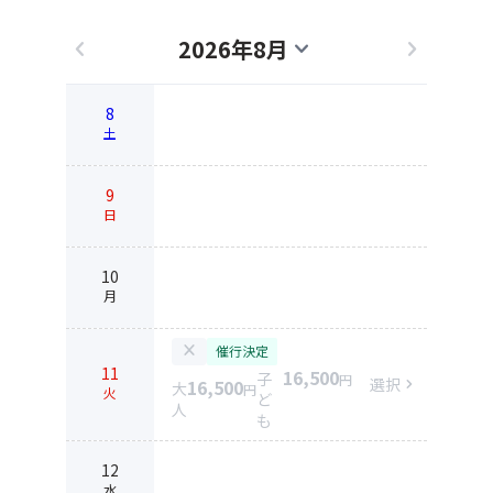
2026年8月
chevron_left
expand_more
chevron_right
8
土
9
日
10
月
close
催行決定
11
16,500
子
円
選択
chevron_right
16,500
大
円
火
ど
人
も
12
水