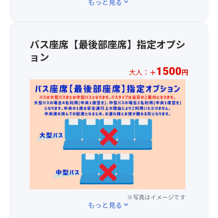
もっと見る
expand_more
産
何
プ
に
度
ラ
い
見
ス
か
て
1,00
バス座席【最後部座席】指定オプシ
が
も
円
ョン
で
感
に
し
動
1500
て
大人：
＋
円
ょ
も
バ
※
う
の
ス
お
か
で
1
一
※
す。
～
人
ご
3
様
旅
列
プ
行
目
ラ
当
の
ス
日
座
1,50
に
席
円
添
を
に
乗
ご
て
※写真はイメージです
員
用
もっと見る
expand_more
バ
よ
意
ス