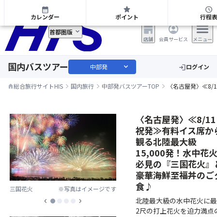
中部発 日帰り・宿泊バスツアー
calendar_month
star
schedule
カレンダー
ポイント
行程
首都圏版
店舗
会員サービス
メニュー
国内バスツアー
expand_more
中部発
ログイン
login
総合旅行サイトHIS
国内旅行
中部発バスツアーTOP
〈名古屋発〉≪8/
home
〈名古屋発〉≪8/11
祝発≫有料イス席か
観る北陸最大級
15,000発！水中花
必見の『三国花火』
豪華海鮮至福丼のご
食♪
三国花火
※写真はイメージです
北陸最大級の水中花火に最
chevron_left
chevron_right
2尺の打上花火を迫力満点