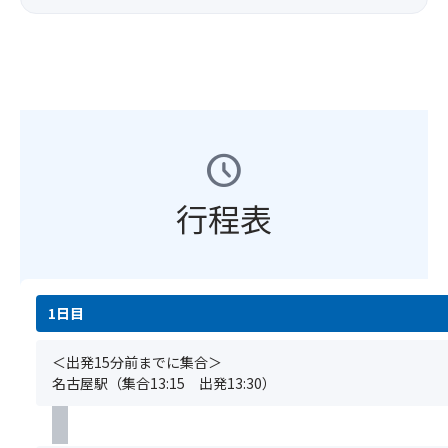
り
し
最
お
ま
後
渡
す。
列
し
(場
の
し
所
座
ま
の
席
す
ご
を
schedule
指
ご
定
用
は
行程表
意
い
し
た
ま
だ
す。
け
(場
ま
所
1日目
せ
の
ん。)
ご
＜出発15分前までに集合＞
＜
指
名古屋駅（集合13:15 出発13:30）
注
定
意
は
事
い