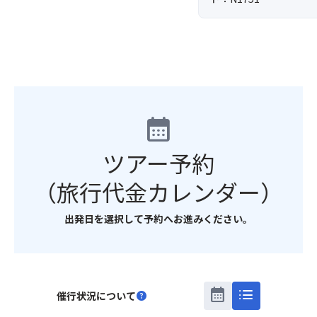
calendar_month
ツアー予約
（旅行代金カレンダー）
出発日を選択して予約へお進みください。
calendar_month
list
催行状況について
help