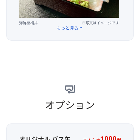
玉
直
尺
恵
～
接
玉
み
20
海
が、
を、
号
へ
海鮮至福丼
※写真はイメージです
夜
ひ
玉）
もっと見る
expand_more
投
の
と
げ
日
つ
込
本
の
み
海
丼
ま
を
に
す。
鮮
凝
や
縮！
三
か
豪
国
に
華
花
染
海
火
め
鮮
オプション
の
上
至
目
げ
福
玉
ま
丼
と
す
を
い
お
え
楽
オリジナル バス缶
1000
大人：
＋
円