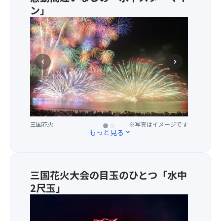
号
ン」
玉、
三
5
国
号
花
玉、
火
4
chevron_left
chevron_right
名
号
物
玉、
と
3
い
号
え
玉
ば
音
三国花火
三国花火
※写真はイメージです
※写真はイメージです
大
もっと見る
expand_more
楽
迫
ス
力
タ
の
ー
水
三国花火大会の目玉のひとつ「水中
マ
中
イ
2尺玉」
花
ン、
火。
芸
斜
３
術
め
台
花