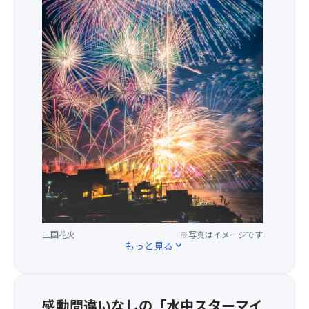
上
げ
ら
れ
る
花
火
の
種
類
20
号
玉
（二
尺
玉）
10
三国花火
※写真はイメージです
もっと見る
expand_more
号
玉
（尺
玉）
感動間違いなしの「水中スターマイ
7