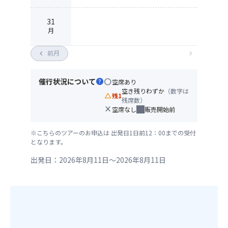
31
月
chevron_left
前月
chevron_right
催行状況について
help
circle
空席あり
空き残りわずか
（数字は
change_history
残1
残席数）
close
空席なし
販売開始前
※こちらのツアーのお申込は 出発日1日前12：00までの受付
となります。
出発日：2026年8月11日～2026年8月11日