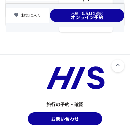
だ
席
さ
割
chevron_right
集合場所
人数・出発日を選択
い。
favorite
お気に入り
り
オンライン予約
※
の
基
都
本
合
ツ
上、
ア
最
ー
後
の
部
ご
座
予
席
約
の
と
お
同
客
時
様
に
が
旅行の予約・確認
お
「バ
申
ス
込
お問い合わせ
座
み
席
く