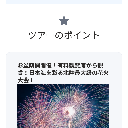
star
ツアーのポイント
お盆期間開催！有料観覧席から観
賞！日本海を彩る北陸最大級の花火
大会！
三
国
花
火
で
打
ち