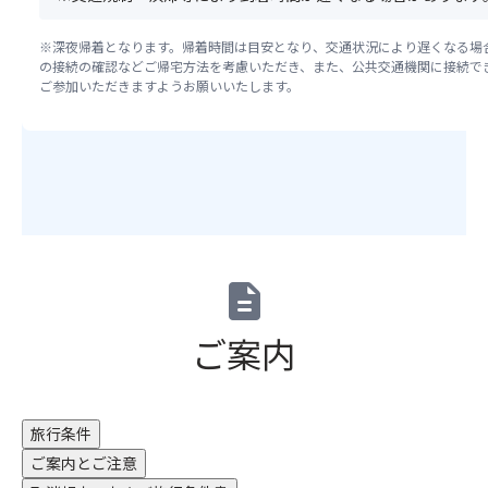
予
「バ
約
ス
※深夜帰着となります。帰着時間は目安となり、交通状況により遅くなる場
と
の接続の確認などご帰宅方法を考慮いただき、また、公共交通機関に接続で
前
同
ご参加いただきますようお願いいたします。
方
時
席
に
プ
お
ラ
申
ン」
込
へ
み
お
く
申
だ
込
さ
description
み
い。
の
ま
ご案内
方
た、
で
満
な
席
い
の
旅行条件
場
場
合
合
ご案内とご注意
が
は