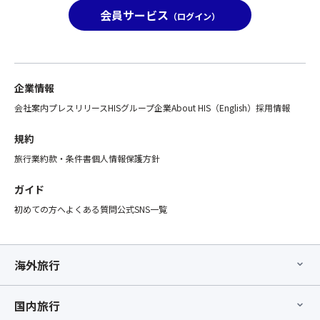
最
会員サービス
だ
（ログイン）
後
さ
列
い。
利
ま
用
た、
プ
企業情報
満
ラ
席
ン」
会社案内
プレスリリース
HISグループ企業
About HIS（English）
採用情報
の
へ
場
お
規約
合
申
旅行業約款・条件書
個人情報保護方針
は
込
手
み
ガイド
配
の
で
初めての方へ
よくある質問
公式SNS一覧
方
き
で
な
な
い
い
海外旅行
場
場
合
合
が
が
国内旅行
ご
ご