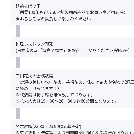
項
た
越前そばの里
＞
だ
（創業100年を迎える老舗製麺所直営でお買い物／約30分）
※
け
★おろしそばの試食もお楽しみください
席
ま
割
せ
り
ん。)
の
.
和風レストラン瀧雅
都
＜
(日本海の幸「海鮮至福丼」をお召し上がりください/約45分）
合
注
上、
意
同
事
列
項
三国花火大会桟敷席
ま
＞
（定評の美しい水中花火、芸術花火、仕掛け花火や名物の2尺
た
※
に染め上げられます！）
は
基
※桟敷席は椅子席を確保致しております。
相
本
※花火大会は19：30～20：30の約60分間となります。
席
ツ
の
ア
お
ー
客
の
名古屋駅(23:30～23:59頃到着予定)
様
ご
※交通規制・渋滞等により到着時間が遅くなる場合があります
が