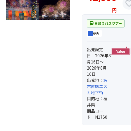
favor
円
directions_bus
日帰りバスツアー
花火
出発設定
日：2026年8
月16日～
2026年8月
16日
出発地：
名
古屋駅エス
カ地下街
目的地：福
井県
商品コー
ド：N1750