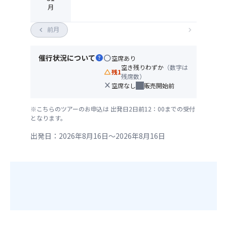
月
chevron_left
前月
chevron_right
催行状況について
help
circle
空席あり
空き残りわずか
（数字は
change_history
残1
残席数）
close
空席なし
販売開始前
※こちらのツアーのお申込は 出発日2日前12：00までの受付
となります。
出発日：2026年8月16日～2026年8月16日