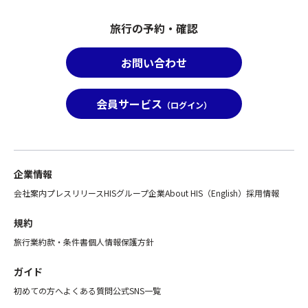
満
ラ
席
ン」
旅行の予約・確認
の
へ
場
お
お問い合わせ
合
申
は
込
手
み
会員サービス
（ログイン）
配
の
で
方
き
で
な
な
い
い
企業情報
場
場
会社案内
プレスリリース
HISグループ企業
About HIS（English）
採用情報
合
合
が
が
規約
ご
ご
ざ
ざ
旅行業約款・条件書
個人情報保護方針
い
い
ま
ま
ガイド
す。
す、
初めての方へ
よくある質問
公式SNS一覧
※「
あ