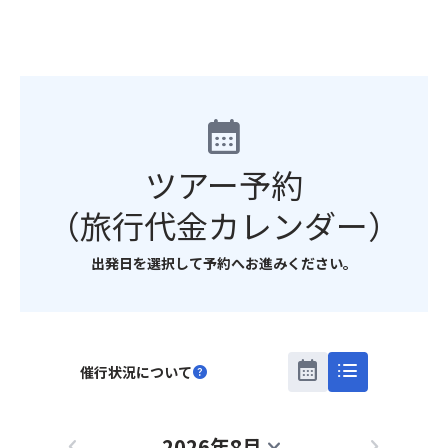
calendar_month
ツアー予約
（旅行代金カレンダー）
出発日を選択して予約へお進みください。
calendar_month
list
催行状況について
help
2026年8月
chevron_left
expand_more
chevron_right