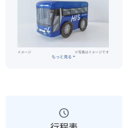
の
海
ら
席
部
ご
と
れ
を
オ
指
空
て
ご
リ
定
に
い
用
ジ
は
光
ま
意
ナ
い
と
し
し
ル
た
音
た。
ま
バ
だ
の
灯
す。
ス
け
大
篭
(場
イメージ
※写真はイメージです
缶
ま
ス
の
所
もっと見る
expand_more
♪
せ
ペ
灯
の
ん。)
ク
り
ご
旅
＜
タ
は
指
行
注
ク
闇
定
の
意
ル
を
は
記
事
豪
照
い
念
項
華
ら
た
に・
＞
絵
し、
だ
お
schedule
※
巻
先
け
土
席
が
祖
ま
産
割
繰
の
せ
行程表
に
り
り