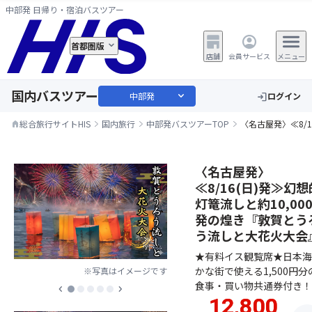
中部発 日帰り・宿泊バスツアー
首都圏版
店舗
会員サービス
メニュー
国内バスツアー
expand_more
中部発
ログイン
login
総合旅行サイトHIS
国内旅行
中部発バスツアーTOP
〈名古屋発〉≪8/
home
〈名古屋発〉
≪8/16(日)発≫幻想
灯篭流しと約10,00
発の煌き『敦賀とう
う流しと大花火大会
★有料イス観覧席★日本海
かな街で使える1,500円分
※写真はイメージです
食事・買い物共通券付き！
chevron_left
chevron_right
12,800