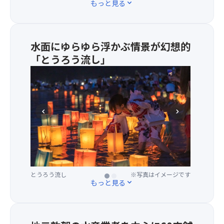
もっと見る
expand_more
「特
別
イ
ス
水面にゆらゆら浮かぶ情景が幻想的
観
「とうろう流し」
覧
席」
・
を
灯
ご
篭
用
流
chevron_left
chevron_right
意！
し
（と
福
う
井
ろ
県
う
敦
な
賀
とうろう流し
とうろう流し
※写真はイメージです
※写真はイメージです
が
もっと見る
expand_more
市
し）
の
と
夏
は、
の
死