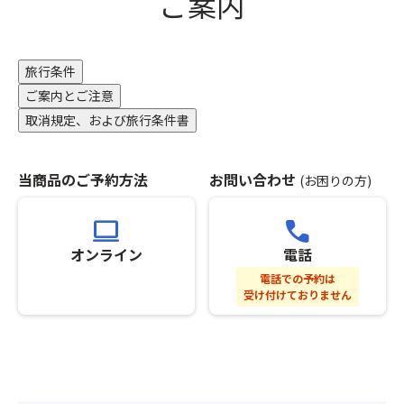
ご案内
あ
れ
い
ら
る
場
か
方
合
じ
は
が
旅行条件
め
現
ご
ご案内とご注意
ご
地
ざ
了
取消規定、および旅行条件書
に
い
承
て
ま
の
1,00
す。
う
当商品のご予約方法
お問い合わせ
円
＜
(お困りの方)
え
（昨
注
お
年
意
computer
call
申
参
事
込
オンライン
電話
照）
項
み
で
＞
電話での予約は
く
販
※
受け付けておりません
だ
売
席
さ
し
割
い。
て
り
※
い
の
基
ま
都
本