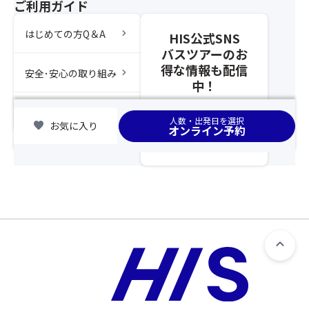
す。
合
ご利用ガイド
ツ
・
上、
ア
と
最
chevron_right
はじめての方Q＆A
HIS公式SNS
ー
う
後
バスツアーのお
の
ろ
部
得な情報も配信
ご
chevron_right
安全･安心の取り組み
う
座
中！
予
は
席
約
各
の
chevron_right
集合場所
と
自
お
人数・出発日を選択
favorite
お気に入り
同
オンライン予約
砂
客
時
浜
様
に
か
が
お
ら
「バ
申
海
ス
込
へ
座
み
流
席
く
し
最
だ
ま
後
さ
す。
列
い。
利
ま
用
た、
プ