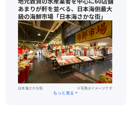
地元敦賀の水産業者を中心に60店舗
風
者
あまりが軒を並べる、日本海側最大
物
の
詩。
魂
級の海鮮市場「日本海さかな街」
名
を
★1,5
勝
弔
円
気
う
分
比
た
の
の
め
食
松
に、
事・
原
火
買
を
を
物
バ
灯
共
ッ
し
通
ク
た
券
日本海さかな街
※写真はイメージです
に
灯
付
もっと見る
expand_more
繰
篭
き！
り
を
広
川
げ
や
ら
海
れ
に
る