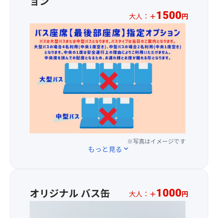
ョン
に
に
乗
1500
て
大人：
＋
円
は
っ
バ
日
て
※
ス
本
川
お
1
海
を
一
～
側
下
人
3
最
り、
様
列
大
海
プ
目
級
を
ラ
の
規
越
ス
座
模
え
1,50
席
の
て
円
を
花
あ
に
ご
火
の
て
※写真はイメージです
用
もっと見る
expand_more
が
世
バ
意
打
へ
ス
し
ち
戻
最
ま
上
る
後
す。
げ
オリジナル バス缶
と
列
1000
大人：
＋
円
(場
ら
信
の
HIS
所
れ、
じ
座
中