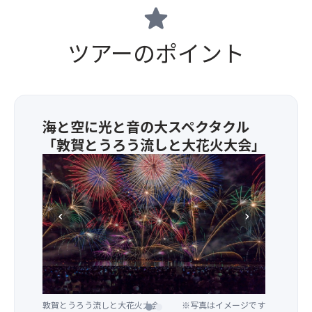
star
ツアーのポイント
海と空に光と音の大スペクタクル
「敦賀とうろう流しと大花火大会」
★
目
の
前
chevron_left
chevron_right
で
ご
観
覧
頂
け
敦賀とうろう流しと大花火大会
※写真はイメージです
敦賀とうろう流しと大花火大会
※写真はイメージです
る