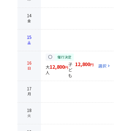
14
金
15
土
circle
催行決定
16
12,800
子
円
選択
chevron_right
12,800
大
円
日
ど
人
も
17
月
18
火