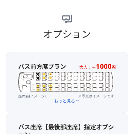
流
幻
す
想
日
的
本
な
の
オプション
一
伝
夜。
統
と
行
う
事
ろ
で
う
す。
バス前方席プラン
1000
大人：
＋
円
が
か
※
海
つ
お
を
て
一
鮮
先
人
や
祖
座席表(イメージ)
※写真はイメージです
様
か
もっと見る
expand_more
の
プ
に
魂
ラ
彩
は
ス
り、
灯
1,00
バス座席【最後部座席】指定オプシ
海
篭
円
上
に