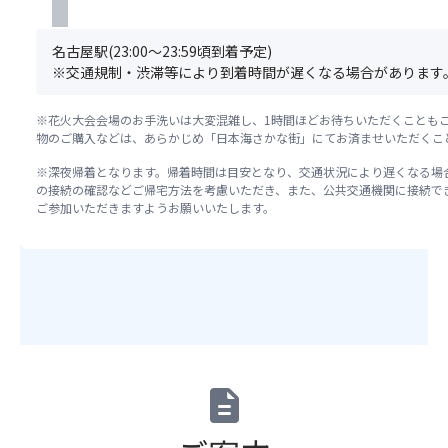
渡
プ
割
お
し
ラ
が
申
し
名古屋駅(23:00～23:59頃到着予定)
ン」
あ
込
ま
※交通規制・渋滞等により到着時間が遅くなる場合があります
へ
る
み
す
お
と
く
申
い
だ
※花火大会会場のお手洗いは大変混雑し、1時間ほどお待ちいただくことも
込
物のご購入などは、あらかじめ「日本海さかな街」にてお済ませいただくこ
わ
さ
み
れ
い。
※深夜帰着となります。帰着時間は目安となり、交通状況により遅くなる場
の
て
ま
の接続の確認などご帰宅方法を考慮いただき、また、公共交通機関に接続で
方
い
た、
ご参加いただきますようお願いいたします。
で
ま
満
な
す。
席
い
・
の
場
と
場
合
う
合
が
ろ
は
ご
う
手
ざ
流
配
い
description
し
で
ま
を
き
す、
さ
な