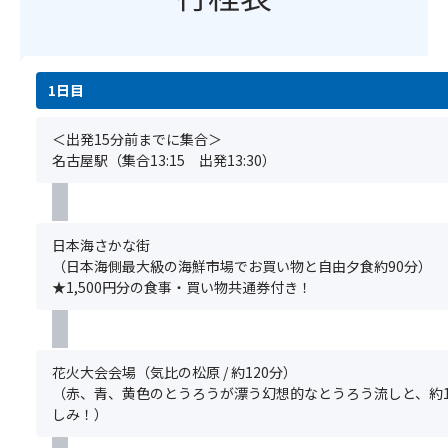
魂
ん。)
い
の
広
が
.
か
都
げ
あ
＜
が
合
ら
の
注
で
上、
れ
世
意
1日目
し
同
ま
に
事
ょ
列
す。
戻
項
う
＜出発15分前までに集合＞
ま
る
＞
か
名古屋駅（集合13:15 出発13:30）
た
ま
※
※
は
で、
基
ご
相
道
本
旅
席
に
ツ
行
日本海さかな街
の
迷
ア
当
（日本海側最大級の海鮮市場でお買い物と自由夕食約90分）
お
わ
ー
日
★1,500円分の食事・買い物共通券付き！
客
な
の
に
様
い
ご
添
が
よ
予
乗
「バ
う
約
員
花火大会会場（気比の松原 / 約120分）
ス
に
と
よ
（赤、青、黄色のとうろうが漂う幻想的なとうろう流しと、約10
前
す
同
り
しみ！）
方
る
時
お
席
役
に