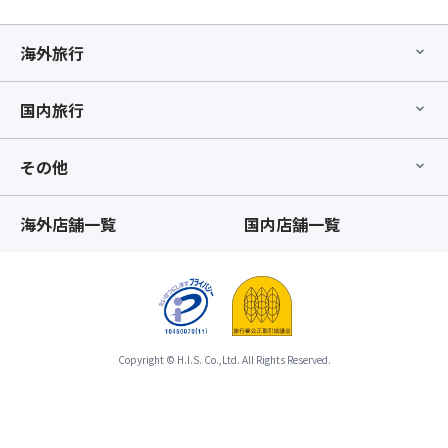
ス
ら
座
か
席
じ
海外旅行
前
め
方
ご
国内旅行
利
了
用
承
プ
の
その他
ラ
う
ン」
え
の
お
海外店舗一覧
国内店舗一覧
手
申
配
込
が
み
完
く
了
だ
し
さ
た
Copyright © H.I.S. Co.,Ltd. All Rights Reserved.
い。
時
※「
点
ス
以
座
降、