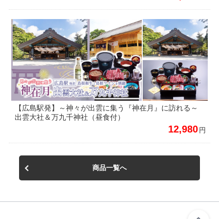
【広島駅発】～神々が出雲に集う『神在月』に訪れる～
出雲大社＆万九千神社（昼食付）
12,980
円
商品一覧へ