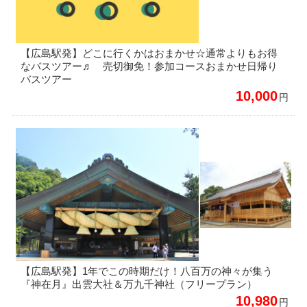
【広島駅発】どこに行くかはおまかせ☆通常よりもお得
なバスツアー♬ 売切御免！参加コースおまかせ日帰り
バスツアー
10,000
円
【広島駅発】1年でこの時期だけ！八百万の神々が集う
『神在月』出雲大社＆万九千神社（フリープラン）
10,980
円